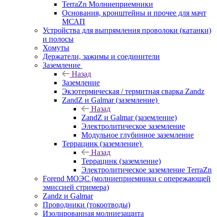
TerraZn Молниеприемники
Основания, кронштейны и прочее для мачт
МСАП
Устройства для выпрямления проволоки (катанки)
и полосы
Хомуты
Держатели, зажимы и соединители
Заземление
Назад
Заземление
Экзотермическая / термитная сварка Zandz
ZandZ и Galmar (заземление)
Назад
ZandZ и Galmar (заземление)
Электролитическое заземление
Модульное глубинное заземление
Террацинк (заземление)
Назад
Террацинк (заземление)
Электролитическое заземление TerraZn
Forend МОЭС (молниеприемники с опережающей
эмиссией стримера)
Zandz и Galmar
Проводники (токоотводы)
Изолированная молниезащита