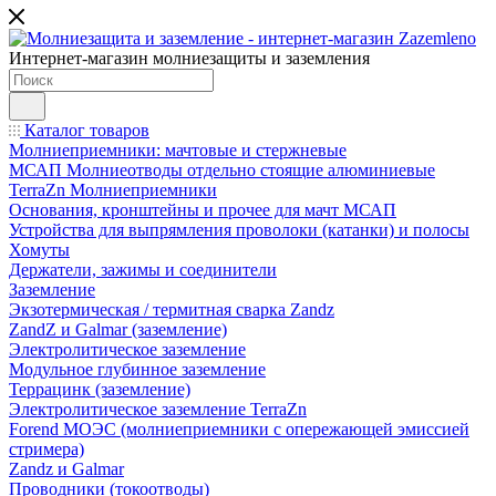
Интернет-магазин молниезащиты и заземления
Каталог товаров
Молниеприемники: мачтовые и стержневые
МСАП Молниеотводы отдельно стоящие алюминиевые
TerraZn Молниеприемники
Основания, кронштейны и прочее для мачт МСАП
Устройства для выпрямления проволоки (катанки) и полосы
Хомуты
Держатели, зажимы и соединители
Заземление
Экзотермическая / термитная сварка Zandz
ZandZ и Galmar (заземление)
Электролитическое заземление
Модульное глубинное заземление
Террацинк (заземление)
Электролитическое заземление TerraZn
Forend МОЭС (молниеприемники с опережающей эмиссией
стримера)
Zandz и Galmar
Проводники (токоотводы)