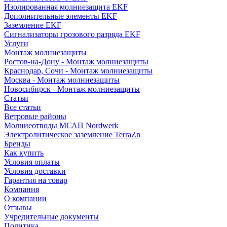
Изолированная молниезащита EKF
Дополнительные элементы EKF
Заземление EKF
Сигнализаторы грозового разряда EKF
Услуги
Монтаж молниезащиты
Ростов-на-Дону - Монтаж молниезащиты
Краснодар, Сочи - Монтаж молниезащиты
Москва - Монтаж молниезащиты
Новосибирск - Монтаж молниезащиты
Статьи
Все статьи
Ветровые районы
Молниеотводы МСАП Nordwerk
Электролитическое заземление TerraZn
Бренды
Как купить
Условия оплаты
Условия доставки
Гарантия на товар
Компания
О компании
Отзывы
Учредительные документы
Политика