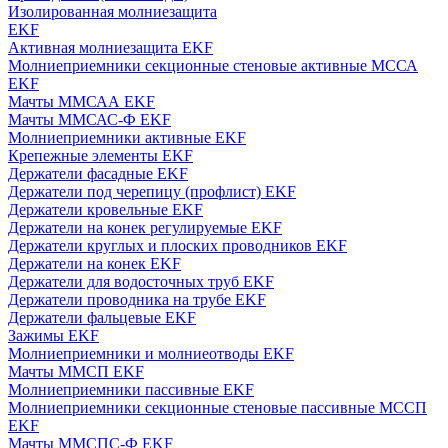
Изолированная молниезащита
EKF
Активная молниезащита EKF
Молниеприемники секционные стеновые активные МССА
EKF
Мачты ММСАА EKF
Мачты ММСАС-Ф EKF
Молниеприемники активные EKF
Крепежные элементы EKF
Держатели фасадные EKF
Держатели под черепицу (профлист) EKF
Держатели кровельные EKF
Держатели на конек регулируемые EKF
Держатели круглых и плоских проводников EKF
Держатели на конек EKF
Держатели для водосточных труб EKF
Держатели проводника на трубе EKF
Держатели фальцевые EKF
Зажимы EKF
Молниеприемники и молниеотводы EKF
Мачты ММСП EKF
Молниеприемники пассивные EKF
Молниеприемники секционные стеновые пассивные МССП
EKF
Мачты ММСПС-Ф EKF