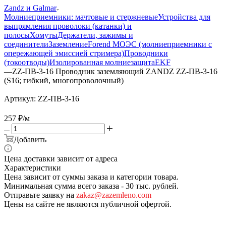
Zandz и Galmar
Молниеприемники: мачтовые и стержневые
Устройства для
выпрямления проволоки (катанки) и
полосы
Хомуты
Держатели, зажимы и
соединители
Заземление
Forend МОЭС (молниеприемники с
опережающей эмиссией стримера)
Проводники
(токоотводы)
Изолированная молниезащита
EKF
—
ZZ-ПВ-3-16 Проводник заземляющий ZANDZ ZZ-ПВ-3-16
(S16; гибкий, многопроволочный)
Артикул:
ZZ-ПВ-3-16
257
₽
/м
Добавить
Цена доставки зависит от адреса
Характеристики
Цена зависит от суммы заказа и категории товара.
Минимальная сумма всего заказа - 30 тыс. рублей.
Отправьте заявку на
zakaz@zazemleno.com
Цены на сайте не являются публичной офертой.