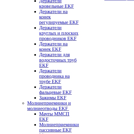
Держатели
кровельные EKF
Держатели на
конек
регулируемые EKF
Держатели
круглых и плоских
проводников EKF
Держатели на
конек EKF
Держатели для
водосточных труб
EKF
Держатели
проводника на
трубе EKF
Держатели
фальцевые EKF
Зажимы EKF
Молниеприемники и
молниеотводы EKF
Мачты ММСП
EKF
Молниеприемники
пассивные EKF