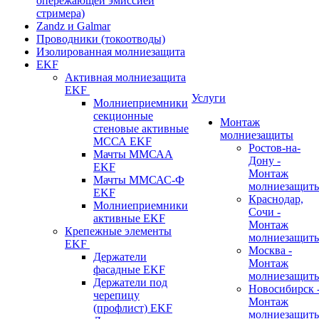
опережающей эмиссией
стримера)
Zandz и Galmar
Проводники (токоотводы)
Изолированная молниезащита
EKF
Активная молниезащита
EKF
Услуги
Молниеприемники
секционные
Монтаж
стеновые активные
молниезащиты
МССА EKF
Ростов-на-
Мачты ММСАА
Дону -
EKF
Монтаж
Мачты ММСАС-Ф
молниезащит
EKF
Краснодар,
Молниеприемники
Сочи -
активные EKF
Монтаж
Крепежные элементы
молниезащит
EKF
Москва -
Держатели
Монтаж
фасадные EKF
молниезащит
Держатели под
Новосибирск 
черепицу
Монтаж
(профлист) EKF
молниезащит