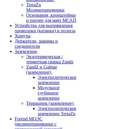
TerraZn
Молниеприемники
Основания, кронштейны
и прочее для мачт МСАП
Устройства для выпрямления
проволоки (катанки) и полосы
Хомуты
Держатели, зажимы и
соединители
Заземление
Экзотермическая /
термитная сварка Zandz
ZandZ и Galmar
(заземление)
Электролитическое
заземление
Модульное
глубинное
заземление
Террацинк (заземление)
Электролитическое
заземление TerraZn
Forend МОЭС
(молниеприемники с