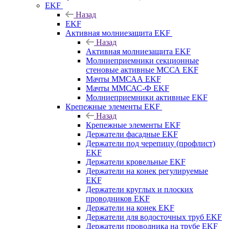
EKF
Назад
EKF
Активная молниезащита EKF
Назад
Активная молниезащита EKF
Молниеприемники секционные
стеновые активные МССА EKF
Мачты ММСАА EKF
Мачты ММСАС-Ф EKF
Молниеприемники активные EKF
Крепежные элементы EKF
Назад
Крепежные элементы EKF
Держатели фасадные EKF
Держатели под черепицу (профлист)
EKF
Держатели кровельные EKF
Держатели на конек регулируемые
EKF
Держатели круглых и плоских
проводников EKF
Держатели на конек EKF
Держатели для водосточных труб EKF
Держатели проводника на трубе EKF