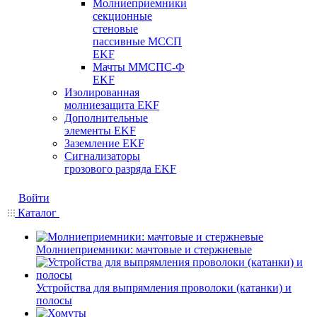
Молниеприемники
секционные
стеновые
пассивные МССП
EKF
Мачты ММСПС-Ф
EKF
Изолированная
молниезащита EKF
Дополнительные
элементы EKF
Заземление EKF
Сигнализаторы
грозового разряда EKF
Войти
Каталог
Молниеприемники: мачтовые и стержневые
Устройства для выпрямления проволоки (катанки) и
полосы