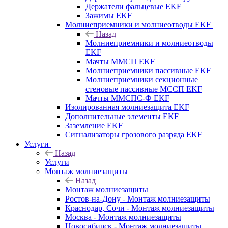
Держатели фальцевые EKF
Зажимы EKF
Молниеприемники и молниеотводы EKF
Назад
Молниеприемники и молниеотводы
EKF
Мачты ММСП EKF
Молниеприемники пассивные EKF
Молниеприемники секционные
стеновые пассивные МССП EKF
Мачты ММСПС-Ф EKF
Изолированная молниезащита EKF
Дополнительные элементы EKF
Заземление EKF
Сигнализаторы грозового разряда EKF
Услуги
Назад
Услуги
Монтаж молниезащиты
Назад
Монтаж молниезащиты
Ростов-на-Дону - Монтаж молниезащиты
Краснодар, Сочи - Монтаж молниезащиты
Москва - Монтаж молниезащиты
Новосибирск - Монтаж молниезащиты