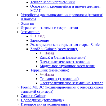
TerraZn Молниеприемники
Основания, кронштейны и прочее для мачт
МСАП
Устройства для выпрямления проволоки (катанки)
и полосы
Хомуты
Держатели, зажимы и соединители
Заземление
Назад
Заземление
Экзотермическая / термитная сварка Zandz
ZandZ и Galmar (заземление)
Назад
ZandZ и Galmar (заземление)
Электролитическое заземление
Модульное глубинное заземление
Террацинк (заземление)
Назад
Террацинк (заземление)
Электролитическое заземление TerraZn
Forend МОЭС (молниеприемники с опережающей
эмиссией стримера)
Zandz и Galmar
Проводники (токоотводы)
Изолированная молниезащита