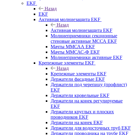
EKF
Назад
EKF
Активная молниезащита EKF
Назад
Активная молниезащита EKF
Молниеприемники секционные
стеновые активные МССА EKF
Мачты ММСАА EKF
Мачты ММСАС-Ф EKF
Молниеприемники активные EKF
Крепежные элементы EKF
Назад
Крепежные элементы EKF
Держатели фасадные EKF
Держатели под черепицу (профлист)
EKF
Держатели кровельные EKF
Держатели на конек регулируемые
EKF
Держатели круглых и плоских
проводников EKF
Держатели на конек EKF
Держатели для водосточных труб EKF
Держатели проводника на трубе EKF