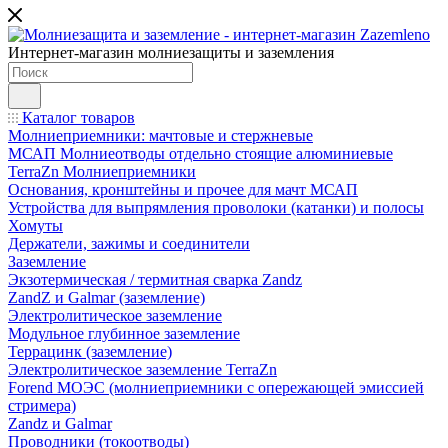
Интернет-магазин молниезащиты и заземления
Каталог товаров
Молниеприемники: мачтовые и стержневые
МСАП Молниеотводы отдельно стоящие алюминиевые
TerraZn Молниеприемники
Основания, кронштейны и прочее для мачт МСАП
Устройства для выпрямления проволоки (катанки) и полосы
Хомуты
Держатели, зажимы и соединители
Заземление
Экзотермическая / термитная сварка Zandz
ZandZ и Galmar (заземление)
Электролитическое заземление
Модульное глубинное заземление
Террацинк (заземление)
Электролитическое заземление TerraZn
Forend МОЭС (молниеприемники с опережающей эмиссией
стримера)
Zandz и Galmar
Проводники (токоотводы)