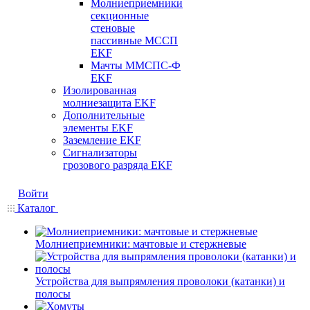
Молниеприемники
секционные
стеновые
пассивные МССП
EKF
Мачты ММСПС-Ф
EKF
Изолированная
молниезащита EKF
Дополнительные
элементы EKF
Заземление EKF
Сигнализаторы
грозового разряда EKF
Войти
Каталог
Молниеприемники: мачтовые и стержневые
Устройства для выпрямления проволоки (катанки) и
полосы