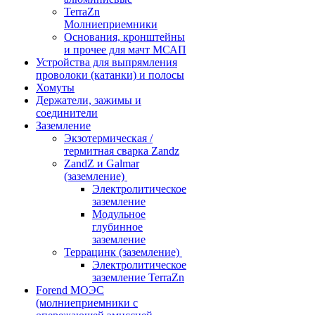
TerraZn
Молниеприемники
Основания, кронштейны
и прочее для мачт МСАП
Устройства для выпрямления
проволоки (катанки) и полосы
Хомуты
Держатели, зажимы и
соединители
Заземление
Экзотермическая /
термитная сварка Zandz
ZandZ и Galmar
(заземление)
Электролитическое
заземление
Модульное
глубинное
заземление
Террацинк (заземление)
Электролитическое
заземление TerraZn
Forend МОЭС
(молниеприемники с