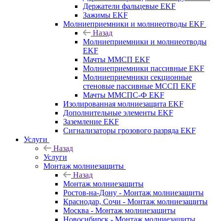
Держатели фальцевые EKF
Зажимы EKF
Молниеприемники и молниеотводы EKF
Назад
Молниеприемники и молниеотводы
EKF
Мачты ММСП EKF
Молниеприемники пассивные EKF
Молниеприемники секционные
стеновые пассивные МССП EKF
Мачты ММСПС-Ф EKF
Изолированная молниезащита EKF
Дополнительные элементы EKF
Заземление EKF
Сигнализаторы грозового разряда EKF
Услуги
Назад
Услуги
Монтаж молниезащиты
Назад
Монтаж молниезащиты
Ростов-на-Дону - Монтаж молниезащиты
Краснодар, Сочи - Монтаж молниезащиты
Москва - Монтаж молниезащиты
Новосибирск - Монтаж молниезащиты