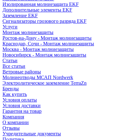
Изолированная молниезащита EKF
Дополнительные элементы EKF
Заземление EKF
Сигнализаторы грозового разряда EKF
Услуги
Монтаж молниезащиты
Ростов-на-Дону - Монтаж молниезащиты
Краснодар, Сочи - Монтаж молниезащиты
Москва - Монтаж молниезащиты
Новосибирск - Монтаж молниезащиты
Статьи
Все статьи
Ветровые районы
Молниеотводы МСАП Nordwerk
Электролитическое заземление TerraZn
Бренды
Как купить
Условия оплаты
Условия доставки
Гарантия на товар
Компания
О компании
Отзывы
Учредительные документы
Политика