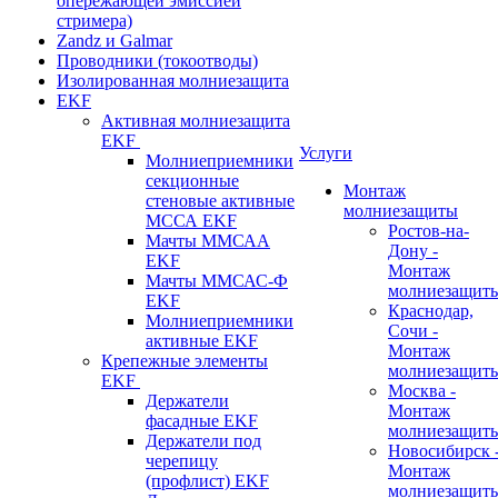
опережающей эмиссией
стримера)
Zandz и Galmar
Проводники (токоотводы)
Изолированная молниезащита
EKF
Активная молниезащита
EKF
Услуги
Молниеприемники
секционные
Монтаж
стеновые активные
молниезащиты
МССА EKF
Ростов-на-
Мачты ММСАА
Дону -
EKF
Монтаж
Мачты ММСАС-Ф
молниезащит
EKF
Краснодар,
Молниеприемники
Сочи -
активные EKF
Монтаж
Крепежные элементы
молниезащит
EKF
Москва -
Держатели
Монтаж
фасадные EKF
молниезащит
Держатели под
Новосибирск 
черепицу
Монтаж
(профлист) EKF
молниезащит