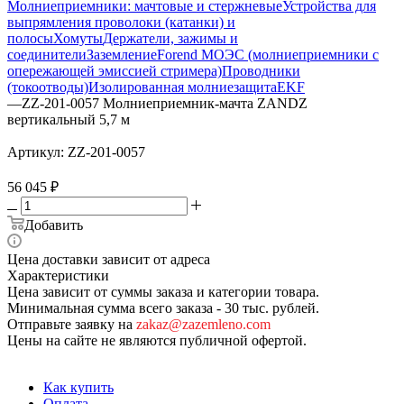
Молниеприемники: мачтовые и стержневые
Устройства для
выпрямления проволоки (катанки) и
полосы
Хомуты
Держатели, зажимы и
соединители
Заземление
Forend МОЭС (молниеприемники с
опережающей эмиссией стримера)
Проводники
(токоотводы)
Изолированная молниезащита
EKF
—
ZZ-201-0057 Молниеприемник-мачта ZANDZ
вертикальный 5,7 м
Артикул:
ZZ-201-0057
56 045
₽
Добавить
Цена доставки зависит от адреса
Характеристики
Цена зависит от суммы заказа и категории товара.
Минимальная сумма всего заказа - 30 тыс. рублей.
Отправьте заявку на
zakaz@zazemleno.com
Цены на сайте не являются публичной офертой.
Как купить
Оплата