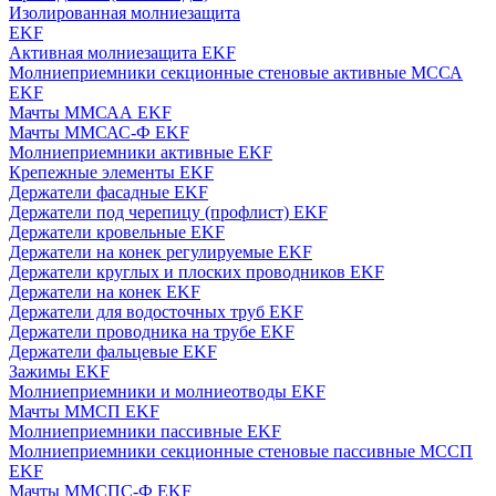
Изолированная молниезащита
EKF
Активная молниезащита EKF
Молниеприемники секционные стеновые активные МССА
EKF
Мачты ММСАА EKF
Мачты ММСАС-Ф EKF
Молниеприемники активные EKF
Крепежные элементы EKF
Держатели фасадные EKF
Держатели под черепицу (профлист) EKF
Держатели кровельные EKF
Держатели на конек регулируемые EKF
Держатели круглых и плоских проводников EKF
Держатели на конек EKF
Держатели для водосточных труб EKF
Держатели проводника на трубе EKF
Держатели фальцевые EKF
Зажимы EKF
Молниеприемники и молниеотводы EKF
Мачты ММСП EKF
Молниеприемники пассивные EKF
Молниеприемники секционные стеновые пассивные МССП
EKF
Мачты ММСПС-Ф EKF