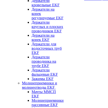
Держатели
кровельные EKF
Держатели на
конек
регулируемые EKF
Держатели
круглых и плоских
проводников EKF
Держатели на
конек EKF
Держатели для
водосточных труб
EKF
Держатели
проводника на
трубе EKF
Держатели
фальцевые EKF
Зажимы EKF
Молниеприемники и
молниеотводы EKF
Мачты ММСП
EKF
Молниеприемники
пассивные EKF