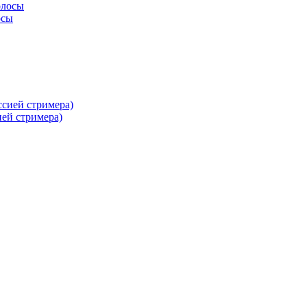
осы
ей стримера)