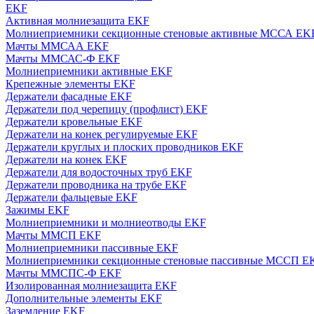
EKF
Активная молниезащита EKF
Молниеприемники секционные стеновые активные МССА EK
Мачты ММСАА EKF
Мачты ММСАС-Ф EKF
Молниеприемники активные EKF
Крепежные элементы EKF
Держатели фасадные EKF
Держатели под черепицу (профлист) EKF
Держатели кровельные EKF
Держатели на конек регулируемые EKF
Держатели круглых и плоских проводников EKF
Держатели на конек EKF
Держатели для водосточных труб EKF
Держатели проводника на трубе EKF
Держатели фальцевые EKF
Зажимы EKF
Молниеприемники и молниеотводы EKF
Мачты ММСП EKF
Молниеприемники пассивные EKF
Молниеприемники секционные стеновые пассивные МССП E
Мачты ММСПС-Ф EKF
Изолированная молниезащита EKF
Дополнительные элементы EKF
Заземление EKF