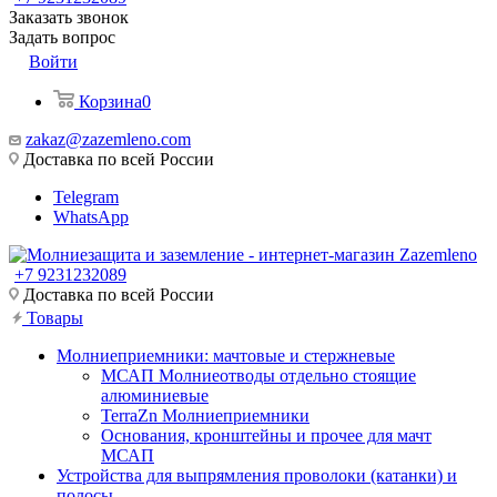
Заказать звонок
Задать вопрос
Войти
Корзина
0
zakaz@zazemleno.com
Доставка по всей России
Telegram
WhatsApp
+7 9231232089
Доставка по всей России
Товары
Молниеприемники: мачтовые и стержневые
МСАП Молниеотводы отдельно стоящие
алюминиевые
TerraZn Молниеприемники
Основания, кронштейны и прочее для мачт
МСАП
Устройства для выпрямления проволоки (катанки) и
полосы