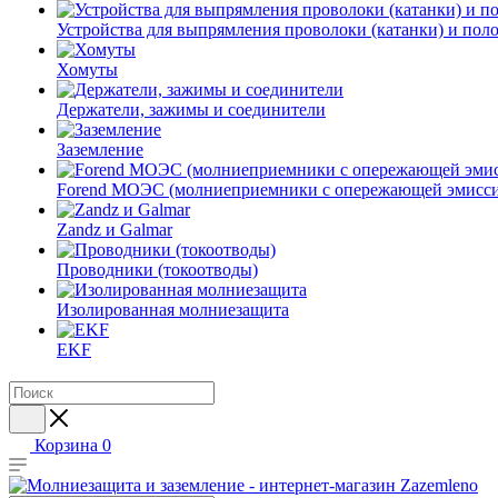
Устройства для выпрямления проволоки (катанки) и пол
Хомуты
Держатели, зажимы и соединители
Заземление
Forend МОЭС (молниеприемники с опережающей эмисси
Zandz и Galmar
Проводники (токоотводы)
Изолированная молниезащита
EKF
Корзина
0