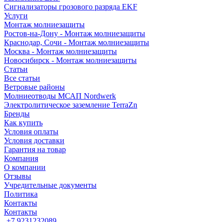
Сигнализаторы грозового разряда EKF
Услуги
Монтаж молниезащиты
Ростов-на-Дону - Монтаж молниезащиты
Краснодар, Сочи - Монтаж молниезащиты
Москва - Монтаж молниезащиты
Новосибирск - Монтаж молниезащиты
Статьи
Все статьи
Ветровые районы
Молниеотводы МСАП Nordwerk
Электролитическое заземление TerraZn
Бренды
Как купить
Условия оплаты
Условия доставки
Гарантия на товар
Компания
О компании
Отзывы
Учредительные документы
Политика
Контакты
Контакты
+7 9231232089