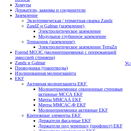
Хомуты
Держатели, зажимы и соединители
Заземление
Экзотермическая / термитная сварка Zandz
ZandZ и Galmar (заземление)
Электролитическое заземление
Модульное глубинное заземление
Террацинк (заземление)
Электролитическое заземление TerraZn
Forend МОЭС (молниеприемники с опережающей
эмиссией стримера)
Zandz и Galmar
Ус
Проводники (токоотводы)
Изолированная молниезащита
EKF
Активная молниезащита EKF
Молниеприемники секционные стеновые
активные МССА EKF
Мачты ММСАА EKF
Мачты ММСАС-Ф EKF
Молниеприемники активные EKF
Крепежные элементы EKF
Держатели фасадные EKF
Держатели под черепицу (профлист) EKF