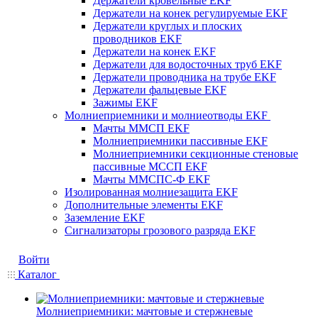
Держатели кровельные EKF
Держатели на конек регулируемые EKF
Держатели круглых и плоских
проводников EKF
Держатели на конек EKF
Держатели для водосточных труб EKF
Держатели проводника на трубе EKF
Держатели фальцевые EKF
Зажимы EKF
Молниеприемники и молниеотводы EKF
Мачты ММСП EKF
Молниеприемники пассивные EKF
Молниеприемники секционные стеновые
пассивные МССП EKF
Мачты ММСПС-Ф EKF
Изолированная молниезащита EKF
Дополнительные элементы EKF
Заземление EKF
Сигнализаторы грозового разряда EKF
Войти
Каталог
Молниеприемники: мачтовые и стержневые