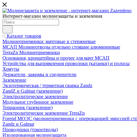
Интернет-магазин молниезащиты и заземления
Каталог товаров
Молниеприемники: мачтовые и стержневые
МСАП Молниеотводы отдельно стоящие алюминиевые
TerraZn Молниеприемники
Основания, кронштейны и прочее для мачт МСАП
Устройства для выпрямления проволоки (катанки) и полосы
Хомуты
Держатели, зажимы и соединители
Заземление
Экзотермическая / термитная сварка Zandz
ZandZ и Galmar (заземление)
Электролитическое заземление
Модульное глубинное заземление
Террацинк (заземление)
Электролитическое заземление TerraZn
Forend МОЭС (молниеприемники с опережающей эмиссией стр
Zandz и Galmar
Проводники (токоотводы)
Изолированная молниезащита