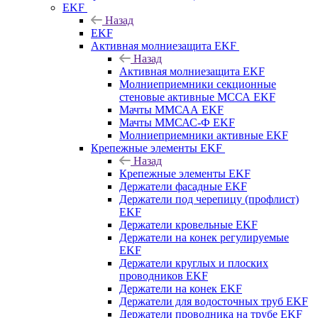
EKF
Назад
EKF
Активная молниезащита EKF
Назад
Активная молниезащита EKF
Молниеприемники секционные
стеновые активные МССА EKF
Мачты ММСАА EKF
Мачты ММСАС-Ф EKF
Молниеприемники активные EKF
Крепежные элементы EKF
Назад
Крепежные элементы EKF
Держатели фасадные EKF
Держатели под черепицу (профлист)
EKF
Держатели кровельные EKF
Держатели на конек регулируемые
EKF
Держатели круглых и плоских
проводников EKF
Держатели на конек EKF
Держатели для водосточных труб EKF
Держатели проводника на трубе EKF