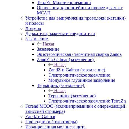
TerraZn Молниеприемники
Основания, кронштейны и прочее для мачт
МСАП
Устройства для выпрямления проволоки (катанки)
и полосы
Хомуты
Держатели, зажимы и соединители
Заземление
Назад
Заземление
Экзотермическая / термитная сварка Zandz
ZandZ и Galmar (заземление)
Назад
ZandZ и Galmar (заземление)
Электролитическое заземление
Модульное глубинное заземление
Террацинк (заземление)
Назад
Террацинк (заземление)
Электролитическое заземление TerraZn
Forend МОЭС (молниеприемники с опережающей
эмиссией стримера)
Zandz и Galmar
Проводники (токоотводы)
Изолированная молниезащита