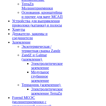
TerraZn
Молниеприемники
Основания, кронштейны
и прочее для мачт МСАП
Устройства для выпрямления
проволоки (катанки) и полосы
Хомуты
Держатели, зажимы и
соединители
Заземление
Экзотермическая /
термитная сварка Zandz
ZandZ и Galmar
(заземление)
Электролитическое
заземление
Модульное
глубинное
заземление
Террацинк (заземление)
Электролитическое
заземление TerraZn
Forend МОЭС
(молниеприемники с