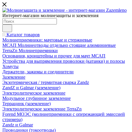
Интернет-магазин молниезащиты и заземления
Каталог товаров
Молниеприемники: мачтовые и стержневые
МСАП Молниеотводы отдельно стоящие алюминиевые
TerraZn Молниеприемники
Основания, кронштейны и прочее для мачт МСАП
Устройства для выпрямления проволоки (катанки) и полосы
Хомуты
Держатели, зажимы и соединители
Заземление
Экзотермическая / термитная сварка Zandz
ZandZ и Galmar (заземление)
Электролитическое заземление
Модульное глубинное заземление
Террацинк (заземление)
Электролитическое заземление TerraZn
Forend МОЭС (молниеприемники с опережающей эмиссией
стримера)
Zandz и Galmar
Проводники (токоотводы)