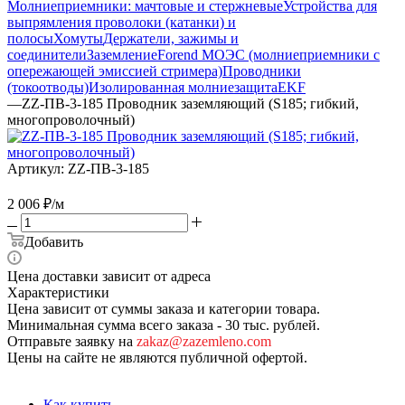
Молниеприемники: мачтовые и стержневые
Устройства для
выпрямления проволоки (катанки) и
полосы
Хомуты
Держатели, зажимы и
соединители
Заземление
Forend МОЭС (молниеприемники с
опережающей эмиссией стримера)
Проводники
(токоотводы)
Изолированная молниезащита
EKF
—
ZZ-ПВ-3-185 Проводник заземляющий (S185; гибкий,
многопроволочный)
Артикул:
ZZ-ПВ-3-185
2 006
₽
/м
Добавить
Цена доставки зависит от адреса
Характеристики
Цена зависит от суммы заказа и категории товара.
Минимальная сумма всего заказа - 30 тыс. рублей.
Отправьте заявку на
zakaz@zazemleno.com
Цены на сайте не являются публичной офертой.
Как купить