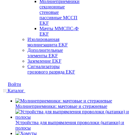
Молниеприемники
секционные
стеновые
пассивные МССП
EKF
Мачты ММСПС-Ф
EKF
Изолированная
молниезащита EKF
Дополнительные
элементы EKF
Заземление EKF
Сигнализаторы
грозового разряда EKF
Войти
Каталог
Молниеприемники: мачтовые и стержневые
Устройства для выпрямления проволоки (катанки) и
полосы