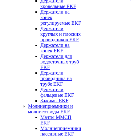
Держатели
кровельные EKF
Держатели на
конек
регулируемые EKF
Держатели
круглых и плоских
проводников EKF
Держатели на
конек EKF
Держатели для
водосточных труб
EKF
Держатели
проводника на
трубе EKF
Держатели
фальцевые EKF
Зажимы EKF
Молниеприемники и
молниеотводы EKF
Мачты ММСП
EKF
Молниеприемники
пассивные EKF