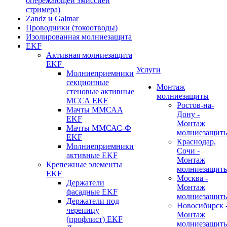
опережающей эмиссией
стримера)
Zandz и Galmar
Проводники (токоотводы)
Изолированная молниезащита
EKF
Активная молниезащита
EKF
Услуги
Молниеприемники
секционные
Монтаж
стеновые активные
молниезащиты
МССА EKF
Ростов-на-
Мачты ММСАА
Дону -
EKF
Монтаж
Мачты ММСАС-Ф
молниезащит
EKF
Краснодар,
Молниеприемники
Сочи -
активные EKF
Монтаж
Крепежные элементы
молниезащит
EKF
Москва -
Держатели
Монтаж
фасадные EKF
молниезащит
Держатели под
Новосибирск 
черепицу
Монтаж
(профлист) EKF
молниезащит