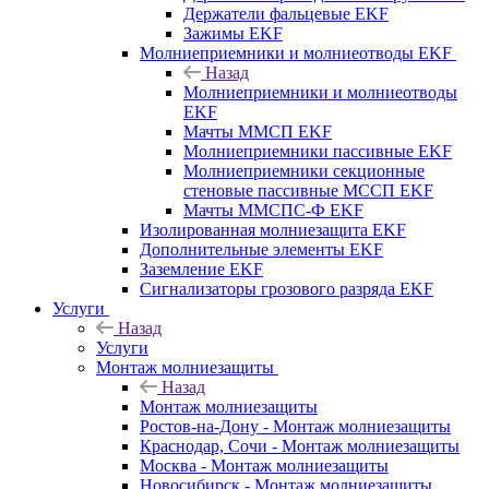
Держатели фальцевые EKF
Зажимы EKF
Молниеприемники и молниеотводы EKF
Назад
Молниеприемники и молниеотводы
EKF
Мачты ММСП EKF
Молниеприемники пассивные EKF
Молниеприемники секционные
стеновые пассивные МССП EKF
Мачты ММСПС-Ф EKF
Изолированная молниезащита EKF
Дополнительные элементы EKF
Заземление EKF
Сигнализаторы грозового разряда EKF
Услуги
Назад
Услуги
Монтаж молниезащиты
Назад
Монтаж молниезащиты
Ростов-на-Дону - Монтаж молниезащиты
Краснодар, Сочи - Монтаж молниезащиты
Москва - Монтаж молниезащиты
Новосибирск - Монтаж молниезащиты