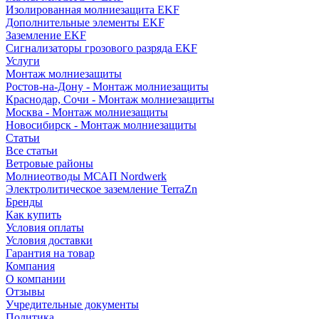
Изолированная молниезащита EKF
Дополнительные элементы EKF
Заземление EKF
Сигнализаторы грозового разряда EKF
Услуги
Монтаж молниезащиты
Ростов-на-Дону - Монтаж молниезащиты
Краснодар, Сочи - Монтаж молниезащиты
Москва - Монтаж молниезащиты
Новосибирск - Монтаж молниезащиты
Статьи
Все статьи
Ветровые районы
Молниеотводы МСАП Nordwerk
Электролитическое заземление TerraZn
Бренды
Как купить
Условия оплаты
Условия доставки
Гарантия на товар
Компания
О компании
Отзывы
Учредительные документы
Политика