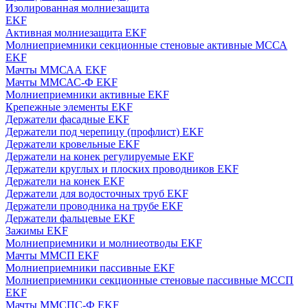
Изолированная молниезащита
EKF
Активная молниезащита EKF
Молниеприемники секционные стеновые активные МССА
EKF
Мачты ММСАА EKF
Мачты ММСАС-Ф EKF
Молниеприемники активные EKF
Крепежные элементы EKF
Держатели фасадные EKF
Держатели под черепицу (профлист) EKF
Держатели кровельные EKF
Держатели на конек регулируемые EKF
Держатели круглых и плоских проводников EKF
Держатели на конек EKF
Держатели для водосточных труб EKF
Держатели проводника на трубе EKF
Держатели фальцевые EKF
Зажимы EKF
Молниеприемники и молниеотводы EKF
Мачты ММСП EKF
Молниеприемники пассивные EKF
Молниеприемники секционные стеновые пассивные МССП
EKF
Мачты ММСПС-Ф EKF