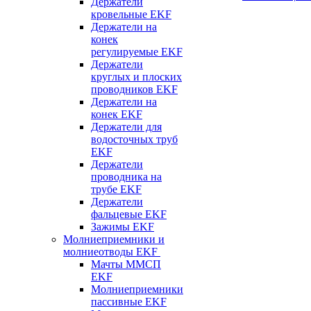
Держатели
кровельные EKF
Держатели на
конек
регулируемые EKF
Держатели
круглых и плоских
проводников EKF
Держатели на
конек EKF
Держатели для
водосточных труб
EKF
Держатели
проводника на
трубе EKF
Держатели
фальцевые EKF
Зажимы EKF
Молниеприемники и
молниеотводы EKF
Мачты ММСП
EKF
Молниеприемники
пассивные EKF