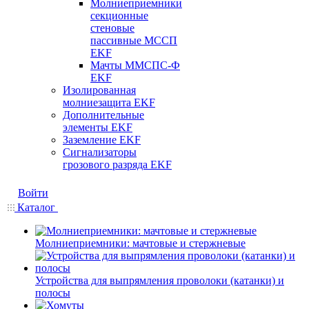
Молниеприемники
секционные
стеновые
пассивные МССП
EKF
Мачты ММСПС-Ф
EKF
Изолированная
молниезащита EKF
Дополнительные
элементы EKF
Заземление EKF
Сигнализаторы
грозового разряда EKF
Войти
Каталог
Молниеприемники: мачтовые и стержневые
Устройства для выпрямления проволоки (катанки) и
полосы