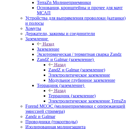
TerraZn Молниеприемники
Основания, кронштейны и прочее для мачт
МСАП
Устройства для выпрямления проволоки (катанки)
и полосы
Хомуты
Держатели, зажимы и соединители
Заземление
Назад
Заземление
Экзотермическая / термитная сварка Zandz
ZandZ и Galmar (заземление)
Назад
ZandZ и Galmar (заземление)
Электролитическое заземление
Модульное глубинное заземление
Террацинк (заземление)
Назад
Террацинк (заземление)
Электролитическое заземление TerraZn
Forend МОЭС (молниеприемники с опережающей
эмиссией стримера)
Zandz и Galmar
Проводники (токоотводы)
Изолированная молниезащита