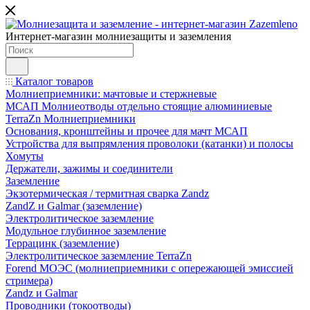
Интернет-магазин молниезащиты и заземления
Каталог товаров
Молниеприемники: мачтовые и стержневые
МСАП Молниеотводы отдельно стоящие алюминиевые
TerraZn Молниеприемники
Основания, кронштейны и прочее для мачт МСАП
Устройства для выпрямления проволоки (катанки) и полосы
Хомуты
Держатели, зажимы и соединители
Заземление
Экзотермическая / термитная сварка Zandz
ZandZ и Galmar (заземление)
Электролитическое заземление
Модульное глубинное заземление
Террацинк (заземление)
Электролитическое заземление TerraZn
Forend МОЭС (молниеприемники с опережающей эмиссией
стримера)
Zandz и Galmar
Проводники (токоотводы)