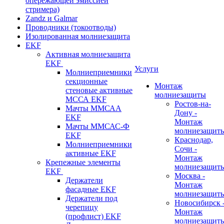
опережающей эмиссией
стримера)
Zandz и Galmar
Проводники (токоотводы)
Изолированная молниезащита
EKF
Активная молниезащита
EKF
Услуги
Молниеприемники
секционные
Монтаж
стеновые активные
молниезащиты
МССА EKF
Ростов-на-
Мачты ММСАА
Дону -
EKF
Монтаж
Мачты ММСАС-Ф
молниезащит
EKF
Краснодар,
Молниеприемники
Сочи -
активные EKF
Монтаж
Крепежные элементы
молниезащит
EKF
Москва -
Держатели
Монтаж
фасадные EKF
молниезащит
Держатели под
Новосибирск 
черепицу
Монтаж
(профлист) EKF
молниезащит