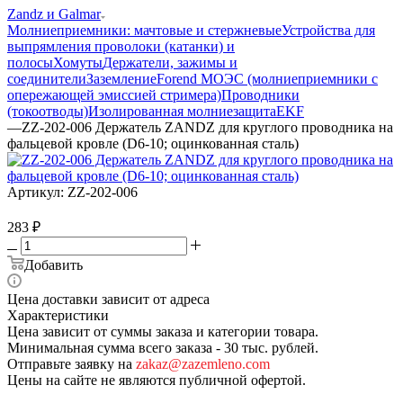
Zandz и Galmar
Молниеприемники: мачтовые и стержневые
Устройства для
выпрямления проволоки (катанки) и
полосы
Хомуты
Держатели, зажимы и
соединители
Заземление
Forend МОЭС (молниеприемники с
опережающей эмиссией стримера)
Проводники
(токоотводы)
Изолированная молниезащита
EKF
—
ZZ-202-006 Держатель ZANDZ для круглого проводника на
фальцевой кровле (D6-10; оцинкованная сталь)
Артикул:
ZZ-202-006
283
₽
Добавить
Цена доставки зависит от адреса
Характеристики
Цена зависит от суммы заказа и категории товара.
Минимальная сумма всего заказа - 30 тыс. рублей.
Отправьте заявку на
zakaz@zazemleno.com
Цены на сайте не являются публичной офертой.