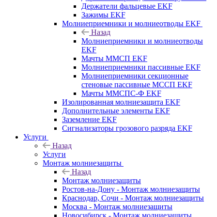
Держатели фальцевые EKF
Зажимы EKF
Молниеприемники и молниеотводы EKF
Назад
Молниеприемники и молниеотводы
EKF
Мачты ММСП EKF
Молниеприемники пассивные EKF
Молниеприемники секционные
стеновые пассивные МССП EKF
Мачты ММСПС-Ф EKF
Изолированная молниезащита EKF
Дополнительные элементы EKF
Заземление EKF
Сигнализаторы грозового разряда EKF
Услуги
Назад
Услуги
Монтаж молниезащиты
Назад
Монтаж молниезащиты
Ростов-на-Дону - Монтаж молниезащиты
Краснодар, Сочи - Монтаж молниезащиты
Москва - Монтаж молниезащиты
Новосибирск - Монтаж молниезащиты