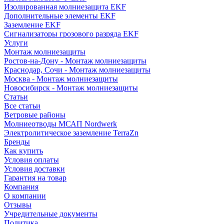
Изолированная молниезащита EKF
Дополнительные элементы EKF
Заземление EKF
Сигнализаторы грозового разряда EKF
Услуги
Монтаж молниезащиты
Ростов-на-Дону - Монтаж молниезащиты
Краснодар, Сочи - Монтаж молниезащиты
Москва - Монтаж молниезащиты
Новосибирск - Монтаж молниезащиты
Статьи
Все статьи
Ветровые районы
Молниеотводы МСАП Nordwerk
Электролитическое заземление TerraZn
Бренды
Как купить
Условия оплаты
Условия доставки
Гарантия на товар
Компания
О компании
Отзывы
Учредительные документы
Политика