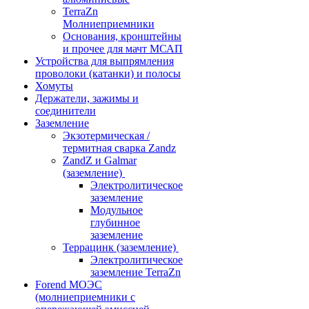
TerraZn
Молниеприемники
Основания, кронштейны
и прочее для мачт МСАП
Устройства для выпрямления
проволоки (катанки) и полосы
Хомуты
Держатели, зажимы и
соединители
Заземление
Экзотермическая /
термитная сварка Zandz
ZandZ и Galmar
(заземление)
Электролитическое
заземление
Модульное
глубинное
заземление
Террацинк (заземление)
Электролитическое
заземление TerraZn
Forend МОЭС
(молниеприемники с