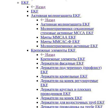
EKF
Назад
EKF
Активная молниезащита EKF
Назад
Активная молниезащита EKF
Молниеприемники секционные
стеновые активные МССА EKF
Мачты ММСАА EKF
Мачты ММСАС-Ф EKF
Молниеприемники активные EKF
Крепежные элементы EKF
Назад
Крепежные элементы EKF
Держатели фасадные EKF
Держатели под черепицу (профлист)
EKF
Держатели кровельные EKF
Держатели на конек регулируемые
EKF
Держатели круглых и плоских
проводников EKF
Держатели на конек EKF
Держатели для водосточных труб EKF
Держатели проводника на трубе EKF