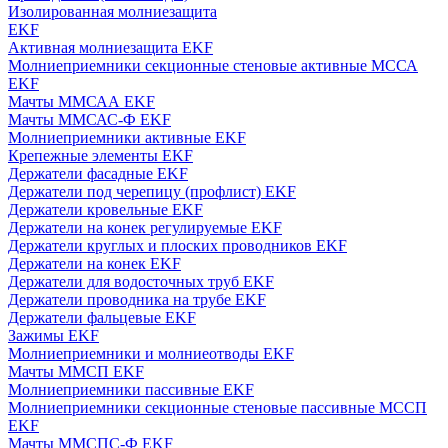
Изолированная молниезащита
EKF
Активная молниезащита EKF
Молниеприемники секционные стеновые активные МССА
EKF
Мачты ММСАА EKF
Мачты ММСАС-Ф EKF
Молниеприемники активные EKF
Крепежные элементы EKF
Держатели фасадные EKF
Держатели под черепицу (профлист) EKF
Держатели кровельные EKF
Держатели на конек регулируемые EKF
Держатели круглых и плоских проводников EKF
Держатели на конек EKF
Держатели для водосточных труб EKF
Держатели проводника на трубе EKF
Держатели фальцевые EKF
Зажимы EKF
Молниеприемники и молниеотводы EKF
Мачты ММСП EKF
Молниеприемники пассивные EKF
Молниеприемники секционные стеновые пассивные МССП
EKF
Мачты ММСПС-Ф EKF