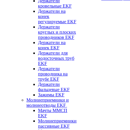
Держатели
кровельные EKF
Держатели на
конек
регулируемые EKF
Держатели
круглых и плоских
проводников EKF
Держатели на
конек EKF
Держатели для
водосточных труб
EKF
Держатели
проводника на
трубе EKF
Держатели
фальцевые EKF
Зажимы EKF
Молниеприемники и
молниеотводы EKF
Мачты ММСП
EKF
Молниеприемники
пассивные EKF