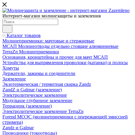
Интернет-магазин молниезащиты и заземления
Каталог товаров
Молниеприемники: мачтовые и стержневые
МСАП Молниеотводы отдельно стоящие алюминиевые
TerraZn Молниеприемники
Основания, кронштейны и прочее для мачт МСАП
Устройства для выпрямления проволоки (катанки) и полосы
Хомуты
Держатели, зажимы и соединители
Заземление
Экзотермическая / термитная сварка Zandz
ZandZ и Galmar (заземление)
Электролитическое заземление
Модульное глубинное заземление
Террацинк (заземление)
Электролитическое заземление TerraZn
Forend МОЭС (молниеприемники с опережающей эмиссией
стримера)
Zandz и Galmar
Проводники (токоотводы)