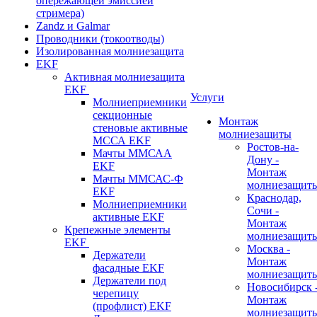
опережающей эмиссией
стримера)
Zandz и Galmar
Проводники (токоотводы)
Изолированная молниезащита
EKF
Активная молниезащита
EKF
Услуги
Молниеприемники
секционные
Монтаж
стеновые активные
молниезащиты
МССА EKF
Ростов-на-
Мачты ММСАА
Дону -
EKF
Монтаж
Мачты ММСАС-Ф
молниезащит
EKF
Краснодар,
Молниеприемники
Сочи -
активные EKF
Монтаж
Крепежные элементы
молниезащит
EKF
Москва -
Держатели
Монтаж
фасадные EKF
молниезащит
Держатели под
Новосибирск 
черепицу
Монтаж
(профлист) EKF
молниезащит