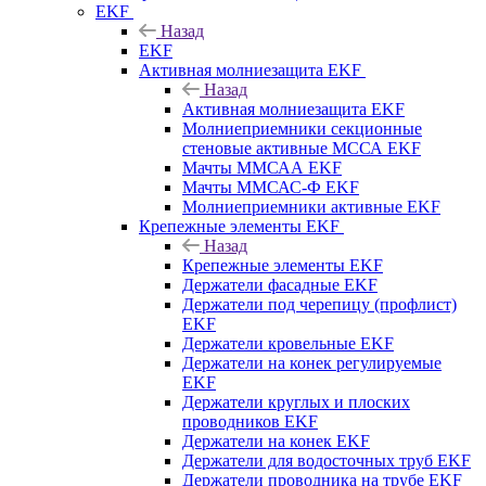
EKF
Назад
EKF
Активная молниезащита EKF
Назад
Активная молниезащита EKF
Молниеприемники секционные
стеновые активные МССА EKF
Мачты ММСАА EKF
Мачты ММСАС-Ф EKF
Молниеприемники активные EKF
Крепежные элементы EKF
Назад
Крепежные элементы EKF
Держатели фасадные EKF
Держатели под черепицу (профлист)
EKF
Держатели кровельные EKF
Держатели на конек регулируемые
EKF
Держатели круглых и плоских
проводников EKF
Держатели на конек EKF
Держатели для водосточных труб EKF
Держатели проводника на трубе EKF