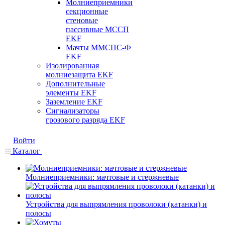
Молниеприемники
секционные
стеновые
пассивные МССП
EKF
Мачты ММСПС-Ф
EKF
Изолированная
молниезащита EKF
Дополнительные
элементы EKF
Заземление EKF
Сигнализаторы
грозового разряда EKF
Войти
Каталог
Молниеприемники: мачтовые и стержневые
Устройства для выпрямления проволоки (катанки) и
полосы