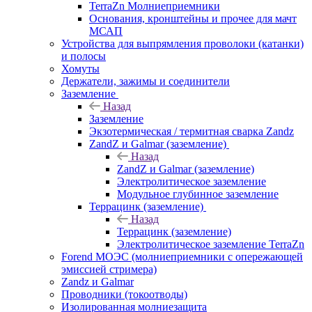
TerraZn Молниеприемники
Основания, кронштейны и прочее для мачт
МСАП
Устройства для выпрямления проволоки (катанки)
и полосы
Хомуты
Держатели, зажимы и соединители
Заземление
Назад
Заземление
Экзотермическая / термитная сварка Zandz
ZandZ и Galmar (заземление)
Назад
ZandZ и Galmar (заземление)
Электролитическое заземление
Модульное глубинное заземление
Террацинк (заземление)
Назад
Террацинк (заземление)
Электролитическое заземление TerraZn
Forend МОЭС (молниеприемники с опережающей
эмиссией стримера)
Zandz и Galmar
Проводники (токоотводы)
Изолированная молниезащита