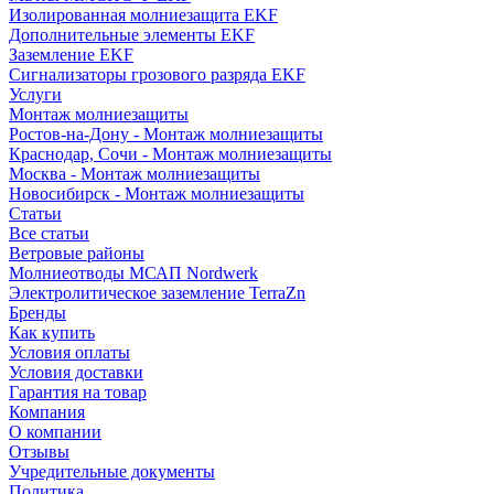
Изолированная молниезащита EKF
Дополнительные элементы EKF
Заземление EKF
Сигнализаторы грозового разряда EKF
Услуги
Монтаж молниезащиты
Ростов-на-Дону - Монтаж молниезащиты
Краснодар, Сочи - Монтаж молниезащиты
Москва - Монтаж молниезащиты
Новосибирск - Монтаж молниезащиты
Статьи
Все статьи
Ветровые районы
Молниеотводы МСАП Nordwerk
Электролитическое заземление TerraZn
Бренды
Как купить
Условия оплаты
Условия доставки
Гарантия на товар
Компания
О компании
Отзывы
Учредительные документы
Политика