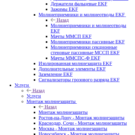
Держатели фальцевые EKF
Зажимы EKF
Молниеприемники и молниеотводы EKF
Назад
Молниеприемники и молниеотводы
EKF
Мачты ММСП EKF
Молниеприемники пассивные EKF
Молниеприемники секционные
стеновые пассивные МССП EKF
Мачты ММСПС-Ф EKF
Изолированная молниезащита EKF
Дополнительные элементы EKF
Заземление EKF
Сигнализаторы грозового разряда EKF
Услуги
Назад
Услуги
Монтаж молниезащиты
Назад
Монтаж молниезащиты
Ростов-на-Дону - Монтаж молниезащиты
Краснодар, Сочи - Монтаж молниезащиты
Москва - Монтаж молниезащиты
Новосибирск - Монтаж молниезащиты