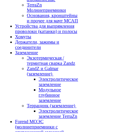
TerraZn
Молниеприемники
Основания, кронштейны
и прочее для мачт МСАП
Устройства для выпрямления
проволоки (катанки) и полосы
Хомуты
Держатели, зажимы и
соединители
Заземление
Экзотермическая /
термитная сварка Zandz
ZandZ и Galmar
(заземление)
Электролитическое
заземление
Модульное
глубинное
заземление
Террацинк (заземление)
Электролитическое
заземление TerraZn
Forend МОЭС
(молниеприемники с