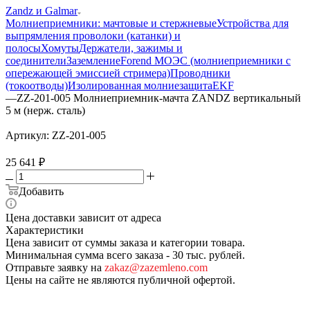
Zandz и Galmar
Молниеприемники: мачтовые и стержневые
Устройства для
выпрямления проволоки (катанки) и
полосы
Хомуты
Держатели, зажимы и
соединители
Заземление
Forend МОЭС (молниеприемники с
опережающей эмиссией стримера)
Проводники
(токоотводы)
Изолированная молниезащита
EKF
—
ZZ-201-005 Молниеприемник-мачта ZANDZ вертикальный
5 м (нерж. сталь)
Артикул:
ZZ-201-005
25 641
₽
Добавить
Цена доставки зависит от адреса
Характеристики
Цена зависит от суммы заказа и категории товара.
Минимальная сумма всего заказа - 30 тыс. рублей.
Отправьте заявку на
zakaz@zazemleno.com
Цены на сайте не являются публичной офертой.