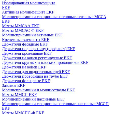
Изолированная молниезащита
EKF
Активная молниезащита EKF
Молниеприемники секционные стеновые активные МССА
EKF
Мачты ММСАА EKF
Мачты ММСАС-Ф EKF
Молниеприемники активные EKF
Крепежные элементы EKF
Держатели фасадные EKF
Держатели под черепицу (профлист) EKF
Держатели кровельные EKF
Держатели на конек регулируемые EKF
Держатели круглых и плоских проводников EKF
Держатели на конек EKF
Держатели для водосточных труб EKF
Держатели проводника на трубе EKF
Держатели фальцевые EKF
Зажимы EKF
Молниеприемники и молниеотводы EKF
Мачты ММСП EKF
Молниеприемники пассивные EKF
Молниеприемники секционные стеновые пассивные МССП
EKF
Мачты ММСПС-Ф EKF