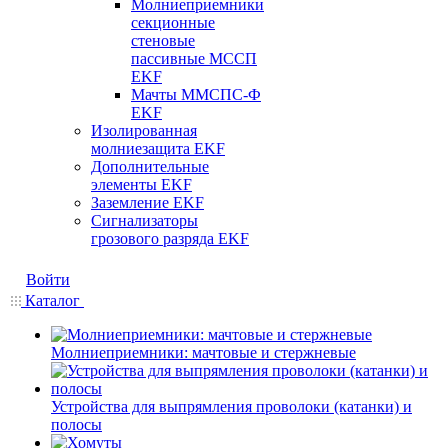
Молниеприемники
секционные
стеновые
пассивные МССП
EKF
Мачты ММСПС-Ф
EKF
Изолированная
молниезащита EKF
Дополнительные
элементы EKF
Заземление EKF
Сигнализаторы
грозового разряда EKF
Войти
Каталог
Молниеприемники: мачтовые и стержневые
Устройства для выпрямления проволоки (катанки) и
полосы