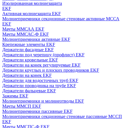
Изолированная молниезащита
EKF
Активная молниезащита EKF
Молниеприемники секционные стеновые активные МССА
EKF
Мачты ММСАА EKF
Мачты ММСАС-Ф EKF
Молниеприемники активные EKF
Крепежные элементы EKF
Держатели фасадные EKF
Держатели под черепицу (профлист) EKF
Держатели кровельные EKF
Держатели на конек регулируемые EKF
Держатели круглых и плоских проводников EKF
Держатели на конек EKF
Держатели для водосточных труб EKF
Держатели проводника на трубе EKF
Держатели фальцевые EKF
Зажимы EKF
Молниеприемники и молниеотводы EKF
Мачты ММСП EKF
Молниеприемники пассивные EKF
Молниеприемники секционные стеновые пассивные МССП
EKF
Мачты ММСПС-Ф EKF