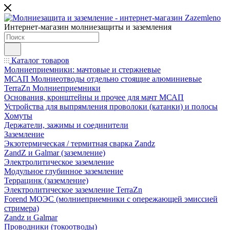
Интернет-магазин молниезащиты и заземления
Каталог товаров
Молниеприемники: мачтовые и стержневые
МСАП Молниеотводы отдельно стоящие алюминиевые
TerraZn Молниеприемники
Основания, кронштейны и прочее для мачт МСАП
Устройства для выпрямления проволоки (катанки) и полосы
Хомуты
Держатели, зажимы и соединители
Заземление
Экзотермическая / термитная сварка Zandz
ZandZ и Galmar (заземление)
Электролитическое заземление
Модульное глубинное заземление
Террацинк (заземление)
Электролитическое заземление TerraZn
Forend МОЭС (молниеприемники с опережающей эмиссией
стримера)
Zandz и Galmar
Проводники (токоотводы)