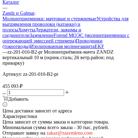
Каталог
—
Zandz и Galmar
Молниеприемники: мачтовые и стержневые
Устройства для
выпрямления проволоки (катанки) и
полосы
Хомуты
Держатели, зажимы и
соединители
Заземление
Forend МОЭС (молниеприемники с
опережающей эмиссией стримера)
Проводники
(токоотводы)
Изолированная молниезащита
EKF
—
zz-201-010-В2-pr Молниеприёмник-мачта ZANDZ
вертикальный 10 м (оцинк.сталь; 2й ветр.район; под
приварку)
Артикул:
zz-201-010-В2-pr
455 093
₽
Добавить
Цена доставки зависит от адреса
Характеристики
Цена зависит от суммы заказа и категории товара.
Минимальная сумма всего заказа - 30 тыс. рублей.
Отправьте заявку на
zakaz@zazemleno.com