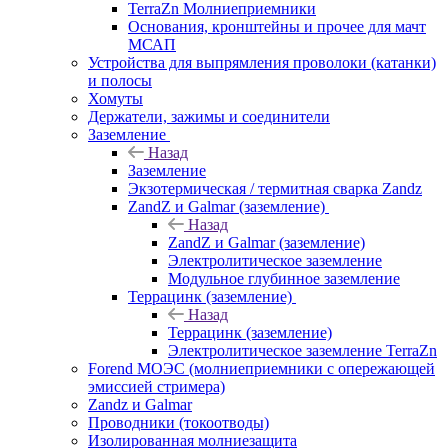
TerraZn Молниеприемники
Основания, кронштейны и прочее для мачт
МСАП
Устройства для выпрямления проволоки (катанки)
и полосы
Хомуты
Держатели, зажимы и соединители
Заземление
Назад
Заземление
Экзотермическая / термитная сварка Zandz
ZandZ и Galmar (заземление)
Назад
ZandZ и Galmar (заземление)
Электролитическое заземление
Модульное глубинное заземление
Террацинк (заземление)
Назад
Террацинк (заземление)
Электролитическое заземление TerraZn
Forend МОЭС (молниеприемники с опережающей
эмиссией стримера)
Zandz и Galmar
Проводники (токоотводы)
Изолированная молниезащита