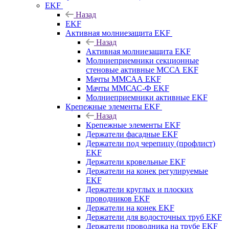
EKF
Назад
EKF
Активная молниезащита EKF
Назад
Активная молниезащита EKF
Молниеприемники секционные
стеновые активные МССА EKF
Мачты ММСАА EKF
Мачты ММСАС-Ф EKF
Молниеприемники активные EKF
Крепежные элементы EKF
Назад
Крепежные элементы EKF
Держатели фасадные EKF
Держатели под черепицу (профлист)
EKF
Держатели кровельные EKF
Держатели на конек регулируемые
EKF
Держатели круглых и плоских
проводников EKF
Держатели на конек EKF
Держатели для водосточных труб EKF
Держатели проводника на трубе EKF