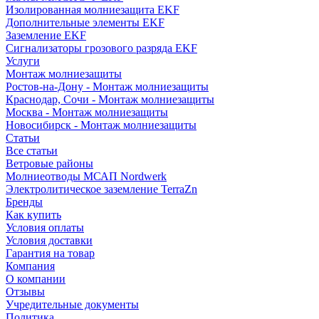
Изолированная молниезащита EKF
Дополнительные элементы EKF
Заземление EKF
Сигнализаторы грозового разряда EKF
Услуги
Монтаж молниезащиты
Ростов-на-Дону - Монтаж молниезащиты
Краснодар, Сочи - Монтаж молниезащиты
Москва - Монтаж молниезащиты
Новосибирск - Монтаж молниезащиты
Статьи
Все статьи
Ветровые районы
Молниеотводы МСАП Nordwerk
Электролитическое заземление TerraZn
Бренды
Как купить
Условия оплаты
Условия доставки
Гарантия на товар
Компания
О компании
Отзывы
Учредительные документы
Политика