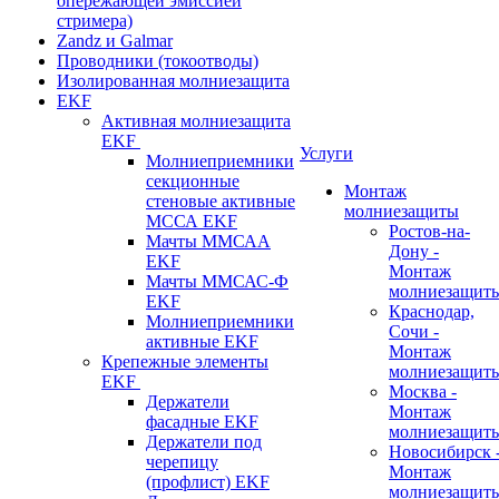
опережающей эмиссией
стримера)
Zandz и Galmar
Проводники (токоотводы)
Изолированная молниезащита
EKF
Активная молниезащита
EKF
Услуги
Молниеприемники
секционные
Монтаж
стеновые активные
молниезащиты
МССА EKF
Ростов-на-
Мачты ММСАА
Дону -
EKF
Монтаж
Мачты ММСАС-Ф
молниезащит
EKF
Краснодар,
Молниеприемники
Сочи -
активные EKF
Монтаж
Крепежные элементы
молниезащит
EKF
Москва -
Держатели
Монтаж
фасадные EKF
молниезащит
Держатели под
Новосибирск 
черепицу
Монтаж
(профлист) EKF
молниезащит