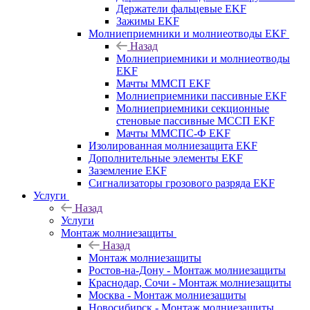
Держатели фальцевые EKF
Зажимы EKF
Молниеприемники и молниеотводы EKF
Назад
Молниеприемники и молниеотводы
EKF
Мачты ММСП EKF
Молниеприемники пассивные EKF
Молниеприемники секционные
стеновые пассивные МССП EKF
Мачты ММСПС-Ф EKF
Изолированная молниезащита EKF
Дополнительные элементы EKF
Заземление EKF
Сигнализаторы грозового разряда EKF
Услуги
Назад
Услуги
Монтаж молниезащиты
Назад
Монтаж молниезащиты
Ростов-на-Дону - Монтаж молниезащиты
Краснодар, Сочи - Монтаж молниезащиты
Москва - Монтаж молниезащиты
Новосибирск - Монтаж молниезащиты