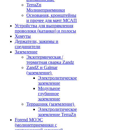
TerraZn
Молниеприемники
Основания, кронштейны
и прочее для мачт МСАП
Устройства для выпрямления
проволоки (катанки) и полосы
Хомуты
Держатели, зажимы и
соединители
Заземление
Экзотермическая /
термитная сварка Zandz
ZandZ и Galmar
(заземление)
Электролитическое
заземление
Модульное
глубинное
заземление
Террацинк (заземление)
Электролитическое
заземление TerraZn
Forend МОЭС
(молниеприемники с