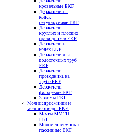
Держатели
кровельные EKF
Держатели на
конек
регулируемые EKF
Держатели
круглых и плоских
проводников EKF
Держатели на
конек EKF
Держатели для
водосточных труб
EKF
Держатели
проводника на
трубе EKF
Держатели
фальцевые EKF
Зажимы EKF
Молниеприемники и
молниеотводы EKF
Мачты ММСП
EKF
Молниеприемники
пассивные EKF