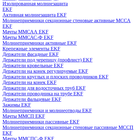
Изолированная молниезащита
EKF
Активная молниезащита EKF
Молниеприемники секционные стеновые активные МССА
EKF
Мачты ММСАА EKF
Мачты ММСАС-Ф EKF
Молниеприемники активные EKF
Крепежные элементы EKF
Держатели фасадные EKF
Держатели под черепицу (профлист) EKF
Держатели кровельные EKF
Держатели на конек регулируемые EKF
Держатели круглых и плоских проводников EKF
Держатели на конек EKF
Держатели для водосточных труб EKF
Держатели проводника на трубе EKF
Держатели фальцевые EKF
Зажимы EKF
Молниеприемники и молниеотводы EKF
Мачты ММСП EKF
Молниеприемники пассивные EKF
Молниеприемники секционные стеновые пассивные МССП
EKF
Мачты ММСПС-Ф EKF