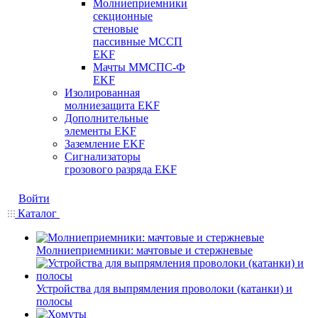
Молниеприемники
секционные
стеновые
пассивные МССП
EKF
Мачты ММСПС-Ф
EKF
Изолированная
молниезащита EKF
Дополнительные
элементы EKF
Заземление EKF
Сигнализаторы
грозового разряда EKF
Войти
Каталог
Молниеприемники: мачтовые и стержневые
Устройства для выпрямления проволоки (катанки) и
полосы