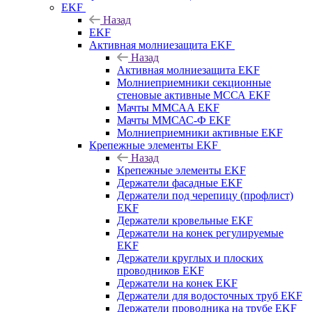
EKF
Назад
EKF
Активная молниезащита EKF
Назад
Активная молниезащита EKF
Молниеприемники секционные
стеновые активные МССА EKF
Мачты ММСАА EKF
Мачты ММСАС-Ф EKF
Молниеприемники активные EKF
Крепежные элементы EKF
Назад
Крепежные элементы EKF
Держатели фасадные EKF
Держатели под черепицу (профлист)
EKF
Держатели кровельные EKF
Держатели на конек регулируемые
EKF
Держатели круглых и плоских
проводников EKF
Держатели на конек EKF
Держатели для водосточных труб EKF
Держатели проводника на трубе EKF