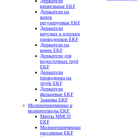
Держатели
кровельные EKF
Держатели на
конек
регулируемые EKF
Держатели
круглых и плоских
проводников EKF
Держатели на
конек EKF
Держатели для
водосточных труб
EKF
Держатели
проводника на
трубе EKF
Держатели
фальцевые EKF
Зажимы EKF
Молниеприемники и
молниеотводы EKF
Мачты ММСП
EKF
Молниеприемники
пассивные EKF