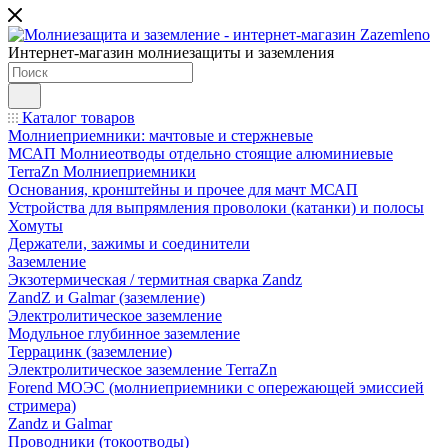
Интернет-магазин молниезащиты и заземления
Каталог товаров
Молниеприемники: мачтовые и стержневые
МСАП Молниеотводы отдельно стоящие алюминиевые
TerraZn Молниеприемники
Основания, кронштейны и прочее для мачт МСАП
Устройства для выпрямления проволоки (катанки) и полосы
Хомуты
Держатели, зажимы и соединители
Заземление
Экзотермическая / термитная сварка Zandz
ZandZ и Galmar (заземление)
Электролитическое заземление
Модульное глубинное заземление
Террацинк (заземление)
Электролитическое заземление TerraZn
Forend МОЭС (молниеприемники с опережающей эмиссией
стримера)
Zandz и Galmar
Проводники (токоотводы)