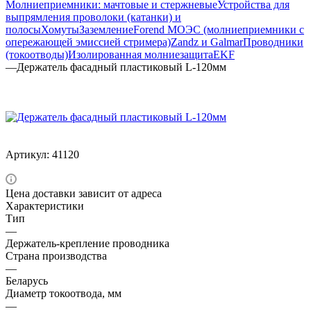
Молниеприемники: мачтовые и стержневые
Устройства для
выпрямления проволоки (катанки) и
полосы
Хомуты
Заземление
Forend МОЭС (молниеприемники с
опережающей эмиссией стримера)
Zandz и Galmar
Проводники
(токоотводы)
Изолированная молниезащита
EKF
—
Держатель фасадный пластиковый L-120мм
Артикул:
41120
Цена доставки зависит от адреса
Характеристики
Тип
—
Держатель-крепление проводника
Страна производства
—
Беларусь
Диаметр токоотвода, мм
—