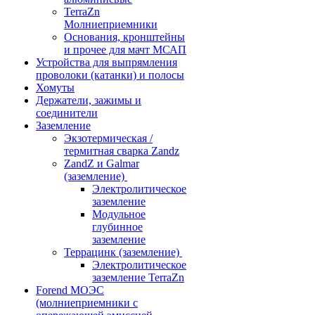
TerraZn
Молниеприемники
Основания, кронштейны
и прочее для мачт МСАП
Устройства для выпрямления
проволоки (катанки) и полосы
Хомуты
Держатели, зажимы и
соединители
Заземление
Экзотермическая /
термитная сварка Zandz
ZandZ и Galmar
(заземление)
Электролитическое
заземление
Модульное
глубинное
заземление
Террацинк (заземление)
Электролитическое
заземление TerraZn
Forend МОЭС
(молниеприемники с