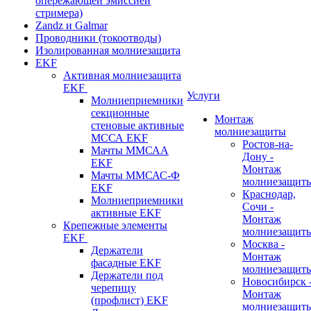
опережающей эмиссией
стримера)
Zandz и Galmar
Проводники (токоотводы)
Изолированная молниезащита
EKF
Активная молниезащита
EKF
Услуги
Молниеприемники
секционные
Монтаж
стеновые активные
молниезащиты
МССА EKF
Ростов-на-
Мачты ММСАА
Дону -
EKF
Монтаж
Мачты ММСАС-Ф
молниезащит
EKF
Краснодар,
Молниеприемники
Сочи -
активные EKF
Монтаж
Крепежные элементы
молниезащит
EKF
Москва -
Держатели
Монтаж
фасадные EKF
молниезащит
Держатели под
Новосибирск 
черепицу
Монтаж
(профлист) EKF
молниезащит