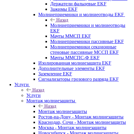
Держатели фальцевые EKF
Зажимы EKF
Молниеприемники и молниеотводы EKF
Назад
Молниеприемники и молниеотводы
EKF
Мачты ММСП EKF
Молниеприемники пассивные EKF
Молниеприемники секционные
стеновые пассивные МССП EKF
Мачты ММСПС-Ф EKF
Изолированная молниезащита EKF
Дополнительные элементы EKF
Заземление EKF
Сигнализаторы грозового разряда EKF
Услуги
Назад
Услуги
Монтаж молниезащиты
Назад
Монтаж молниезащиты
Ростов-на-Дону - Монтаж молниезащиты
Краснодар, Сочи - Монтаж молниезащиты
Москва - Монтаж молниезащиты
Новосибирск - Монтаж молниезащиты