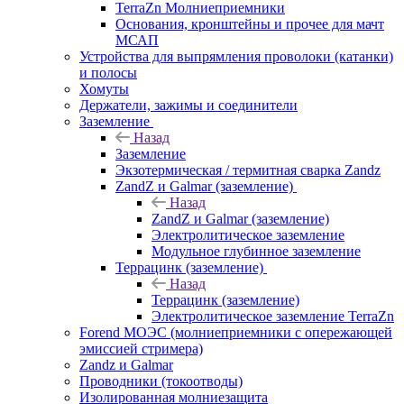
TerraZn Молниеприемники
Основания, кронштейны и прочее для мачт
МСАП
Устройства для выпрямления проволоки (катанки)
и полосы
Хомуты
Держатели, зажимы и соединители
Заземление
Назад
Заземление
Экзотермическая / термитная сварка Zandz
ZandZ и Galmar (заземление)
Назад
ZandZ и Galmar (заземление)
Электролитическое заземление
Модульное глубинное заземление
Террацинк (заземление)
Назад
Террацинк (заземление)
Электролитическое заземление TerraZn
Forend МОЭС (молниеприемники с опережающей
эмиссией стримера)
Zandz и Galmar
Проводники (токоотводы)
Изолированная молниезащита