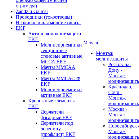
опережающей эмиссией
стримера)
Zandz и Galmar
Проводники (токоотводы)
Изолированная молниезащита
EKF
Активная молниезащита
EKF
Услуги
Молниеприемники
секционные
Монтаж
стеновые активные
молниезащиты
МССА EKF
Ростов-на-
Мачты ММСАА
Дону -
EKF
Монтаж
Мачты ММСАС-Ф
молниезащит
EKF
Краснодар,
Молниеприемники
Сочи -
активные EKF
Монтаж
Крепежные элементы
молниезащит
EKF
Москва -
Держатели
Монтаж
фасадные EKF
молниезащит
Держатели под
Новосибирск 
черепицу
Монтаж
(профлист) EKF
молниезащит