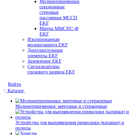
Молниеприемники
секционные
стеновые
пассивные МССП
EKF
Мачты ММСПС-Ф
EKF
Изолированная
молниезащита EKF
Дополнительные
элементы EKF
Заземление EKF
Сигнализаторы
грозового разряда EKF
Войти
Каталог
Молниеприемники: мачтовые и стержневые
Устройства для выпрямления проволоки (катанки) и
полосы