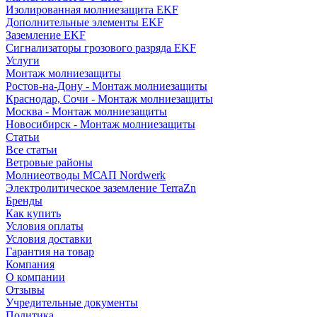
Изолированная молниезащита EKF
Дополнительные элементы EKF
Заземление EKF
Сигнализаторы грозового разряда EKF
Услуги
Монтаж молниезащиты
Ростов-на-Дону - Монтаж молниезащиты
Краснодар, Сочи - Монтаж молниезащиты
Москва - Монтаж молниезащиты
Новосибирск - Монтаж молниезащиты
Статьи
Все статьи
Ветровые районы
Молниеотводы МСАП Nordwerk
Электролитическое заземление TerraZn
Бренды
Как купить
Условия оплаты
Условия доставки
Гарантия на товар
Компания
О компании
Отзывы
Учредительные документы
Политика