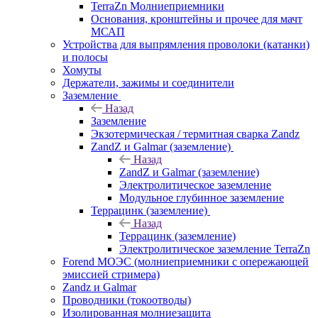
TerraZn Молниеприемники
Основания, кронштейны и прочее для мачт
МСАП
Устройства для выпрямления проволоки (катанки)
и полосы
Хомуты
Держатели, зажимы и соединители
Заземление
Назад
Заземление
Экзотермическая / термитная сварка Zandz
ZandZ и Galmar (заземление)
Назад
ZandZ и Galmar (заземление)
Электролитическое заземление
Модульное глубинное заземление
Террацинк (заземление)
Назад
Террацинк (заземление)
Электролитическое заземление TerraZn
Forend МОЭС (молниеприемники с опережающей
эмиссией стримера)
Zandz и Galmar
Проводники (токоотводы)
Изолированная молниезащита