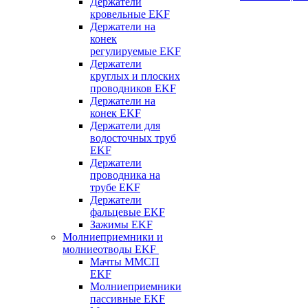
Держатели
кровельные EKF
Держатели на
конек
регулируемые EKF
Держатели
круглых и плоских
проводников EKF
Держатели на
конек EKF
Держатели для
водосточных труб
EKF
Держатели
проводника на
трубе EKF
Держатели
фальцевые EKF
Зажимы EKF
Молниеприемники и
молниеотводы EKF
Мачты ММСП
EKF
Молниеприемники
пассивные EKF