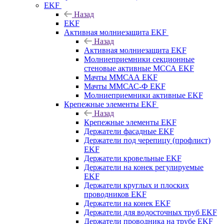
EKF
Назад
EKF
Активная молниезащита EKF
Назад
Активная молниезащита EKF
Молниеприемники секционные
стеновые активные МССА EKF
Мачты ММСАА EKF
Мачты ММСАС-Ф EKF
Молниеприемники активные EKF
Крепежные элементы EKF
Назад
Крепежные элементы EKF
Держатели фасадные EKF
Держатели под черепицу (профлист)
EKF
Держатели кровельные EKF
Держатели на конек регулируемые
EKF
Держатели круглых и плоских
проводников EKF
Держатели на конек EKF
Держатели для водосточных труб EKF
Держатели проводника на трубе EKF