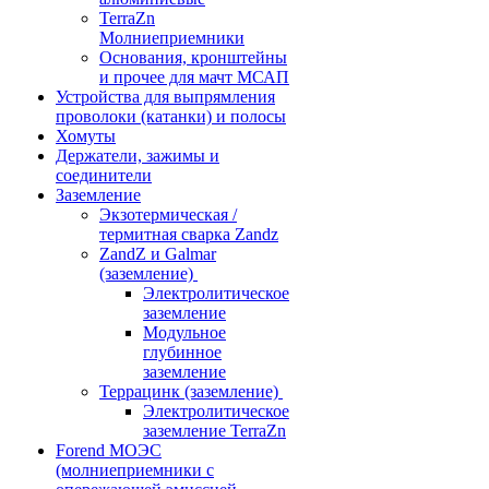
TerraZn
Молниеприемники
Основания, кронштейны
и прочее для мачт МСАП
Устройства для выпрямления
проволоки (катанки) и полосы
Хомуты
Держатели, зажимы и
соединители
Заземление
Экзотермическая /
термитная сварка Zandz
ZandZ и Galmar
(заземление)
Электролитическое
заземление
Модульное
глубинное
заземление
Террацинк (заземление)
Электролитическое
заземление TerraZn
Forend МОЭС
(молниеприемники с