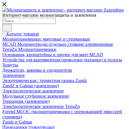
Интернет-магазин молниезащиты и заземления
Каталог товаров
Молниеприемники: мачтовые и стержневые
МСАП Молниеотводы отдельно стоящие алюминиевые
TerraZn Молниеприемники
Основания, кронштейны и прочее для мачт МСАП
Устройства для выпрямления проволоки (катанки) и полосы
Хомуты
Держатели, зажимы и соединители
Заземление
Экзотермическая / термитная сварка Zandz
ZandZ и Galmar (заземление)
Электролитическое заземление
Модульное глубинное заземление
Террацинк (заземление)
Электролитическое заземление TerraZn
Forend МОЭС (молниеприемники с опережающей эмиссией
стримера)
Zandz и Galmar
Проводники (токоотводы)