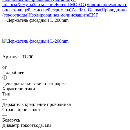
полосы
Хомуты
Заземление
Forend МОЭС (молниеприемники с
опережающей эмиссией стримера)
Zandz и Galmar
Проводники
(токоотводы)
Изолированная молниезащита
EKF
—
Держатель фасадный L-200mm
Артикул:
31200
от
Подробнее
Цена доставки зависит от адреса
Характеристики
Тип
—
Держатель-крепление проводника
Страна производства
—
Беларусь
Диаметр токоотвода, мм