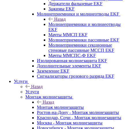
Держатели фальцевые EKF
Зажимы EKF
Молниеприемники и молниеотводы EKF
Назад
Молниеприемники и молниеотводы
EKF
Мачты ММСП EKF
Молниеприемники пассивные EKF
Молниеприемники секционные
стеновые пассивные МССП EKF
Мачты ММСПС-Ф EKF
Изолированная молниезащита EKF
Дополнительные элементы EKF
Заземление EKF
Сигнализаторы грозового разряда EKF
Услуги
Назад
Услуги
Монтаж молниезащиты
Назад
Монтаж молниезащиты
Ростов-на-Дону - Монтаж молниезащиты
Краснодар, Сочи - Монтаж молниезащиты
Москва - Монтаж молниезащиты
Новосибирск - Монтаж молниезащиты