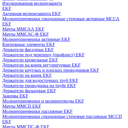
Изолированная молниезащита
EKF
Активная молниезащита EKF
Молниеприемники секционные стеновые активные МССА
EKF
Мачты ММСАА EKF
Мачты ММСАС-Ф EKF
Молниеприемники активные EKF
Крепежные элементы EKF
Держатели фасадные EKF
Держатели под черепицу (профлист) EKF
Держатели кровельные EKF
Держатели на конек регулируемые EKF
Держатели круглых и плоских проводников EKF
Держатели на конек EKF
Держатели для водосточных труб EKF
Держатели проводника на трубе EKF
Держатели фальцевые EKF
Зажимы EKF
Молниеприемники и молниеотводы EKF
Мачты ММСП EKF
Молниеприемники пассивные EKF
Молниеприемники секционные стеновые пассивные МССП
EKF
Мачты ММСПС-Ф EKF