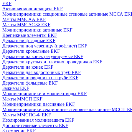
EKF
Активная молниезащита EKF
Молниеприемники секционные стеновые активные МССА EK
Мачты ММСАА EKF
Мачты ММСАС-Ф EKF
Молниеприемники активные EKF
Крепежные элементы EKF
Держатели фасадные EKF
Держатели под черепицу (профлист) EKF
Держатели кровельные EKF
Держатели на конек регулируемые EKF
Держатели круглых и плоских проводников EKF
Держатели на конек EKF
Держатели для водосточных труб EKF
Держатели проводника на трубе EKF
Держатели фальцевые EKF
Зажимы EKF
Молниеприемники и молниеотводы EKF
Мачты ММСП EKF
Молниеприемники пассивные EKF
Молниеприемники секционные стеновые пассивные МССП E
Мачты ММСПС-Ф EKF
Изолированная молниезащита EKF
Дополнительные элементы EKF
Заземление EKF