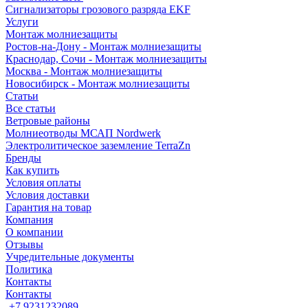
Сигнализаторы грозового разряда EKF
Услуги
Монтаж молниезащиты
Ростов-на-Дону - Монтаж молниезащиты
Краснодар, Сочи - Монтаж молниезащиты
Москва - Монтаж молниезащиты
Новосибирск - Монтаж молниезащиты
Статьи
Все статьи
Ветровые районы
Молниеотводы МСАП Nordwerk
Электролитическое заземление TerraZn
Бренды
Как купить
Условия оплаты
Условия доставки
Гарантия на товар
Компания
О компании
Отзывы
Учредительные документы
Политика
Контакты
Контакты
+7 9231232089