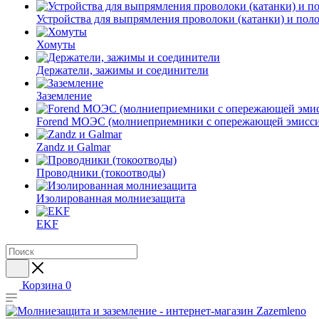
Устройства для выпрямления проволоки (катанки) и пол
Хомуты
Держатели, зажимы и соединители
Заземление
Forend МОЭС (молниеприемники с опережающей эмисси
Zandz и Galmar
Проводники (токоотводы)
Изолированная молниезащита
EKF
Корзина
0