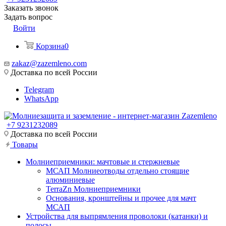
Заказать звонок
Задать вопрос
Войти
Корзина
0
zakaz@zazemleno.com
Доставка по всей России
Telegram
WhatsApp
+7 9231232089
Доставка по всей России
Товары
Молниеприемники: мачтовые и стержневые
МСАП Молниеотводы отдельно стоящие
алюминиевые
TerraZn Молниеприемники
Основания, кронштейны и прочее для мачт
МСАП
Устройства для выпрямления проволоки (катанки) и
полосы