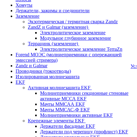
Хомуты
Держатели, зажимы и соединители
Заземление
Экзотермическая / термитная сварка Zandz
ZandZ и Galmar (заземление)
Электролитическое заземление
Модульное глубинное заземление
Террацинк (заземление)
Электролитическое заземление TerraZn
Forend МОЭС (молниеприемники с опережающей
эмиссией стримера)
Zandz и Galmar
Ус
Проводники (токоотводы)
Изолированная молниезащита
EKF
Активная молниезащита EKF
Молниеприемники секционные стеновые
активные МССА EKF
Мачты ММСАА EKF
Мачты ММСАС-Ф EKF
Молниеприемники активные EKF
Крепежные элементы EKF
Держатели фасадные EKF
Держатели под черепицу (профлист) EKF