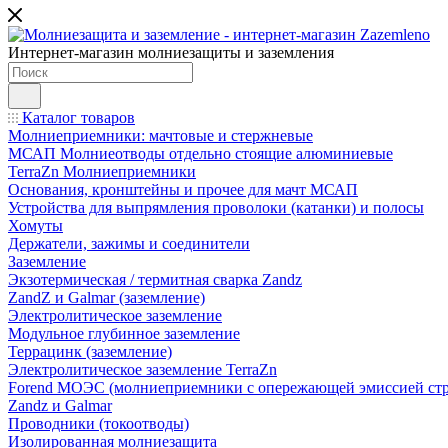
Интернет-магазин молниезащиты и заземления
Каталог товаров
Молниеприемники: мачтовые и стержневые
МСАП Молниеотводы отдельно стоящие алюминиевые
TerraZn Молниеприемники
Основания, кронштейны и прочее для мачт МСАП
Устройства для выпрямления проволоки (катанки) и полосы
Хомуты
Держатели, зажимы и соединители
Заземление
Экзотермическая / термитная сварка Zandz
ZandZ и Galmar (заземление)
Электролитическое заземление
Модульное глубинное заземление
Террацинк (заземление)
Электролитическое заземление TerraZn
Forend МОЭС (молниеприемники с опережающей эмиссией стр
Zandz и Galmar
Проводники (токоотводы)
Изолированная молниезащита