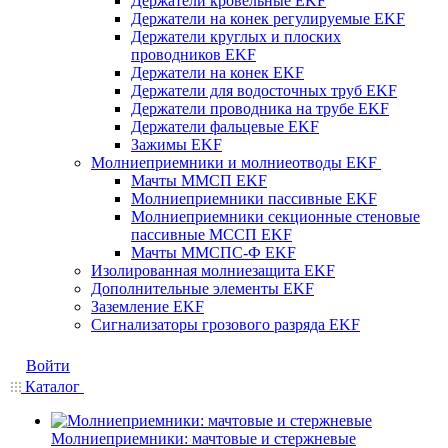
Держатели кровельные EKF
Держатели на конек регулируемые EKF
Держатели круглых и плоских
проводников EKF
Держатели на конек EKF
Держатели для водосточных труб EKF
Держатели проводника на трубе EKF
Держатели фальцевые EKF
Зажимы EKF
Молниеприемники и молниеотводы EKF
Мачты ММСП EKF
Молниеприемники пассивные EKF
Молниеприемники секционные стеновые
пассивные МССП EKF
Мачты ММСПС-Ф EKF
Изолированная молниезащита EKF
Дополнительные элементы EKF
Заземление EKF
Сигнализаторы грозового разряда EKF
Войти
Каталог
Молниеприемники: мачтовые и стержневые