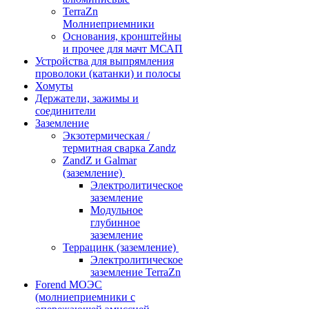
TerraZn
Молниеприемники
Основания, кронштейны
и прочее для мачт МСАП
Устройства для выпрямления
проволоки (катанки) и полосы
Хомуты
Держатели, зажимы и
соединители
Заземление
Экзотермическая /
термитная сварка Zandz
ZandZ и Galmar
(заземление)
Электролитическое
заземление
Модульное
глубинное
заземление
Террацинк (заземление)
Электролитическое
заземление TerraZn
Forend МОЭС
(молниеприемники с