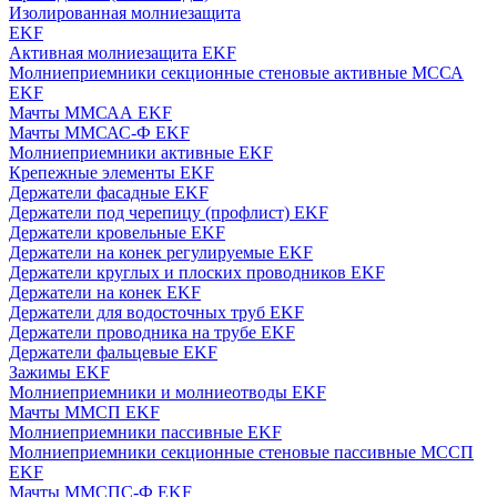
Изолированная молниезащита
EKF
Активная молниезащита EKF
Молниеприемники секционные стеновые активные МССА
EKF
Мачты ММСАА EKF
Мачты ММСАС-Ф EKF
Молниеприемники активные EKF
Крепежные элементы EKF
Держатели фасадные EKF
Держатели под черепицу (профлист) EKF
Держатели кровельные EKF
Держатели на конек регулируемые EKF
Держатели круглых и плоских проводников EKF
Держатели на конек EKF
Держатели для водосточных труб EKF
Держатели проводника на трубе EKF
Держатели фальцевые EKF
Зажимы EKF
Молниеприемники и молниеотводы EKF
Мачты ММСП EKF
Молниеприемники пассивные EKF
Молниеприемники секционные стеновые пассивные МССП
EKF
Мачты ММСПС-Ф EKF