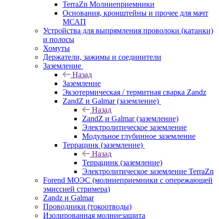
TerraZn Молниеприемники
Основания, кронштейны и прочее для мачт
МСАП
Устройства для выпрямления проволоки (катанки)
и полосы
Хомуты
Держатели, зажимы и соединители
Заземление
Назад
Заземление
Экзотермическая / термитная сварка Zandz
ZandZ и Galmar (заземление)
Назад
ZandZ и Galmar (заземление)
Электролитическое заземление
Модульное глубинное заземление
Террацинк (заземление)
Назад
Террацинк (заземление)
Электролитическое заземление TerraZn
Forend МОЭС (молниеприемники с опережающей
эмиссией стримера)
Zandz и Galmar
Проводники (токоотводы)
Изолированная молниезащита