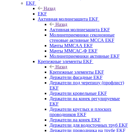
EKF
Назад
EKF
Активная молниезащита EKF
Назад
Активная молниезащита EKF
Молниеприемники секционные
стеновые активные МССА EKF
Мачты ММСАА EKF
Мачты ММСАС-Ф EKF
Молниеприемники активные EKF
Крепежные элементы EKF
Назад
Крепежные элементы EKF
Держатели фасадные EKF
Держатели под черепицу (профлист)
EKF
Держатели кровельные EKF
Держатели на конек регулируемые
EKF
Держатели круглых и плоских
проводников EKF
Держатели на конек EKF
Держатели для водосточных труб EKF
Держатели проводника на трубе EKF