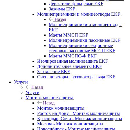
Держатели фальцевые EKF
Зажимы EKF
Молниеприемники и молниеотводы EKF
Назад
Молниеприемники и молниеотводы
EKF
Мачты ММСП EKF
Молниеприемники пассивные EKF
Молниеприемники секционные
стеновые пассивные МССП EKF
Мачты ММСПС-Ф EKF
Изолированная молниезащита EKF
Дополнительные элементы EKF
Заземление EKF
Сигнализаторы грозового разряда EKF
Услуги
Назад
Услуги
Монтаж молниезащиты
Назад
Монтаж молниезащиты
Ростов-на-Дону - Монтаж молниезащиты
Краснодар, Сочи - Монтаж молниезащиты
Москва - Монтаж молниезащиты
Новосибирск - Монтаж молниезащиты