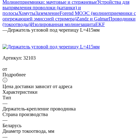
Молниеприемники: мачтовые и стержневые
Устройства для
выпрямления проволоки (катанки) и
полосы
Хомуты
Заземление
Forend МОЭС (молниеприемники с
опережающей эмиссией стримера)
Zandz и Galmar
Проводники
(токоотводы)
Изолированная молниезащита
EKF
—
Держатель угловой под черепицу L=415мм
Артикул:
32103
от
Подробнее
Цена доставки зависит от адреса
Характеристики
Тип
—
Держатель-крепление проводника
Страна производства
—
Беларусь
Диаметр токоотвода, мм
—