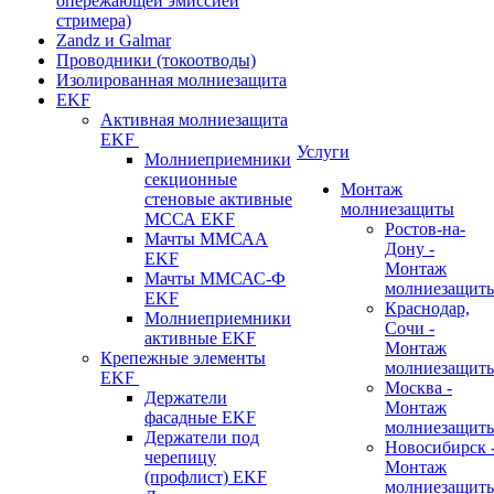
опережающей эмиссией
стримера)
Zandz и Galmar
Проводники (токоотводы)
Изолированная молниезащита
EKF
Активная молниезащита
EKF
Услуги
Молниеприемники
секционные
Монтаж
стеновые активные
молниезащиты
МССА EKF
Ростов-на-
Мачты ММСАА
Дону -
EKF
Монтаж
Мачты ММСАС-Ф
молниезащит
EKF
Краснодар,
Молниеприемники
Сочи -
активные EKF
Монтаж
Крепежные элементы
молниезащит
EKF
Москва -
Держатели
Монтаж
фасадные EKF
молниезащит
Держатели под
Новосибирск 
черепицу
Монтаж
(профлист) EKF
молниезащит