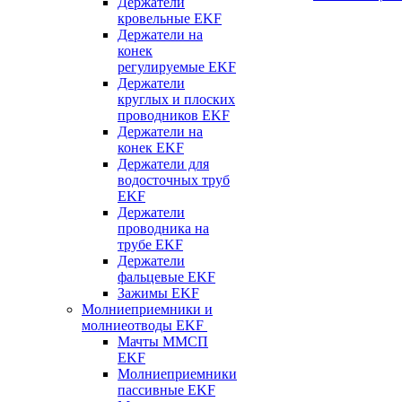
Держатели
кровельные EKF
Держатели на
конек
регулируемые EKF
Держатели
круглых и плоских
проводников EKF
Держатели на
конек EKF
Держатели для
водосточных труб
EKF
Держатели
проводника на
трубе EKF
Держатели
фальцевые EKF
Зажимы EKF
Молниеприемники и
молниеотводы EKF
Мачты ММСП
EKF
Молниеприемники
пассивные EKF