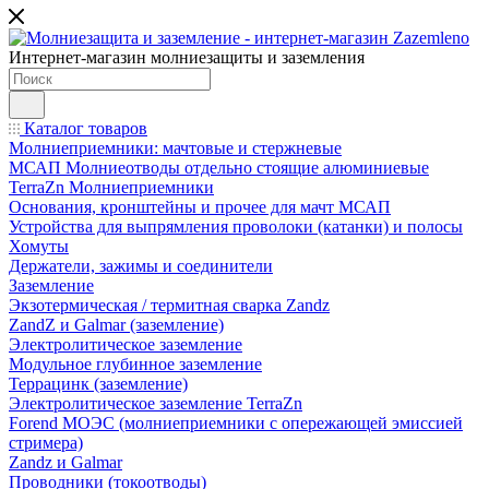
Интернет-магазин молниезащиты и заземления
Каталог товаров
Молниеприемники: мачтовые и стержневые
МСАП Молниеотводы отдельно стоящие алюминиевые
TerraZn Молниеприемники
Основания, кронштейны и прочее для мачт МСАП
Устройства для выпрямления проволоки (катанки) и полосы
Хомуты
Держатели, зажимы и соединители
Заземление
Экзотермическая / термитная сварка Zandz
ZandZ и Galmar (заземление)
Электролитическое заземление
Модульное глубинное заземление
Террацинк (заземление)
Электролитическое заземление TerraZn
Forend МОЭС (молниеприемники с опережающей эмиссией
стримера)
Zandz и Galmar
Проводники (токоотводы)