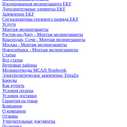
Изолированная молниезащита EKF
Дополнительные элементы EKF
Заземление EKF
Сигнализаторы грозового разряда EKF
Услуги
Монтаж молниезащиты
Ростов-на-Дону - Монтаж молниезащиты
Краснодар, Сочи - Монтаж молниезащиты
Москва - Монтаж молниезащиты
Новосибирск - Монтаж молниезащиты
Статьи
Все статьи
Ветровые районы
Молниеотводы МСАП Nordwerk
Электролитическое заземление TerraZn
Бренды
Как купить
Условия оплаты
Условия доставки
Гарантия на товар
Компания
О компании
Отзывы
Учредительные документы
Политика