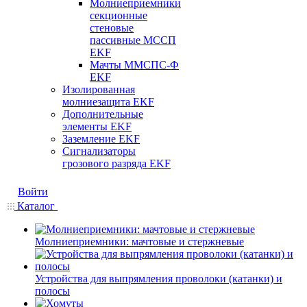
Молниеприемники
секционные
стеновые
пассивные МССП
EKF
Мачты ММСПС-Ф
EKF
Изолированная
молниезащита EKF
Дополнительные
элементы EKF
Заземление EKF
Сигнализаторы
грозового разряда EKF
Войти
Каталог
Молниеприемники: мачтовые и стержневые
Устройства для выпрямления проволоки (катанки) и
полосы