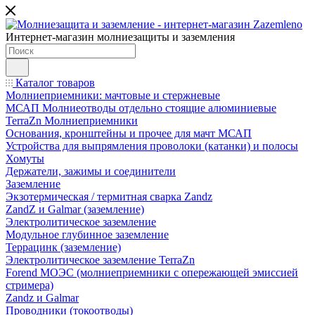
Интернет-магазин молниезащиты и заземления
Каталог товаров
Молниеприемники: мачтовые и стержневые
МСАП Молниеотводы отдельно стоящие алюминиевые
TerraZn Молниеприемники
Основания, кронштейны и прочее для мачт МСАП
Устройства для выпрямления проволоки (катанки) и полосы
Хомуты
Держатели, зажимы и соединители
Заземление
Экзотермическая / термитная сварка Zandz
ZandZ и Galmar (заземление)
Электролитическое заземление
Модульное глубинное заземление
Террацинк (заземление)
Электролитическое заземление TerraZn
Forend МОЭС (молниеприемники с опережающей эмиссией
стримера)
Zandz и Galmar
Проводники (токоотводы)