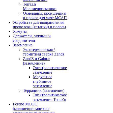
TerraZn
Молниеприемники
Основания, кронштейны
и прочее для мачт МСАП
Устройства для выпрямления
проволоки (катанки) и полосы
Хомуты
Держатели, зажимы и
соединители
Заземление
Экзотермическая /
термитная сварка Zandz
ZandZ и Galmar
(заземление)
Электролитическое
заземление
Модульное
глубинное
заземление
Террацинк (заземление)
Электролитическое
заземление TerraZn
Forend МОЭС
(молниеприемники с