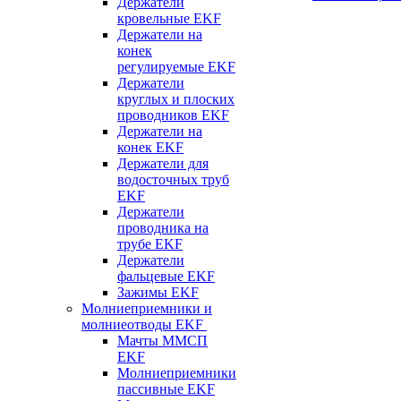
Держатели
кровельные EKF
Держатели на
конек
регулируемые EKF
Держатели
круглых и плоских
проводников EKF
Держатели на
конек EKF
Держатели для
водосточных труб
EKF
Держатели
проводника на
трубе EKF
Держатели
фальцевые EKF
Зажимы EKF
Молниеприемники и
молниеотводы EKF
Мачты ММСП
EKF
Молниеприемники
пассивные EKF