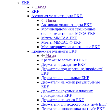
EKF
Назад
EKF
Активная молниезащита EKF
Назад
Активная молниезащита EKF
Молниеприемники секционные
стеновые активные МССА EKF
Мачты ММСАА EKF
Мачты ММСАС-Ф EKF
Молниеприемники активные EKF
Крепежные элементы EKF
Назад
Крепежные элементы EKF
Держатели фасадные EKF
Держатели под черепицу (профлист)
EKF
Держатели кровельные EKF
Держатели на конек регулируемые
EKF
Держатели круглых и плоских
проводников EKF
Держатели на конек EKF
Держатели для водосточных труб EKF
Держатели проводника на трубе EKF