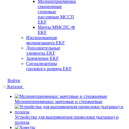
Молниеприемники
секционные
стеновые
пассивные МССП
EKF
Мачты ММСПС-Ф
EKF
Изолированная
молниезащита EKF
Дополнительные
элементы EKF
Заземление EKF
Сигнализаторы
грозового разряда EKF
Войти
Каталог
Молниеприемники: мачтовые и стержневые
Устройства для выпрямления проволоки (катанки) и
полосы