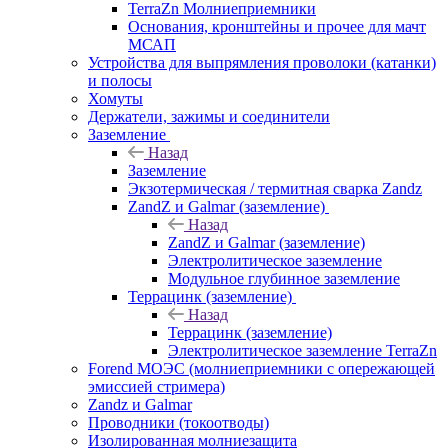
TerraZn Молниеприемники
Основания, кронштейны и прочее для мачт
МСАП
Устройства для выпрямления проволоки (катанки)
и полосы
Хомуты
Держатели, зажимы и соединители
Заземление
Назад
Заземление
Экзотермическая / термитная сварка Zandz
ZandZ и Galmar (заземление)
Назад
ZandZ и Galmar (заземление)
Электролитическое заземление
Модульное глубинное заземление
Террацинк (заземление)
Назад
Террацинк (заземление)
Электролитическое заземление TerraZn
Forend МОЭС (молниеприемники с опережающей
эмиссией стримера)
Zandz и Galmar
Проводники (токоотводы)
Изолированная молниезащита