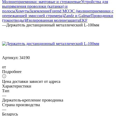
Молниеприемники: мачтовые и стержневые
Устройства для
выпрямления проволоки (катанки) и
полосы
Хомуты
Заземление
Forend МОЭС (молниеприемники с
опережающей эмиссией стримера)
Zandz и Galmar
Проводники
(токоотводы)
Изолированная молниезащита
EKF
—
Держатель дистанционный металлический L-100мм
Артикул:
34190
от
Подробнее
Цена доставки зависит от адреса
Характеристики
Тип
—
Держатель-крепление проводника
Страна производства
—
Беларусь