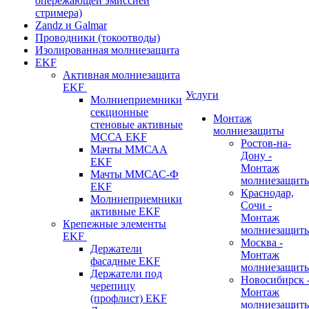
опережающей эмиссией
стримера)
Zandz и Galmar
Проводники (токоотводы)
Изолированная молниезащита
EKF
Активная молниезащита
EKF
Услуги
Молниеприемники
секционные
Монтаж
стеновые активные
молниезащиты
МССА EKF
Ростов-на-
Мачты ММСАА
Дону -
EKF
Монтаж
Мачты ММСАС-Ф
молниезащит
EKF
Краснодар,
Молниеприемники
Сочи -
активные EKF
Монтаж
Крепежные элементы
молниезащит
EKF
Москва -
Держатели
Монтаж
фасадные EKF
молниезащит
Держатели под
Новосибирск 
черепицу
Монтаж
(профлист) EKF
молниезащит