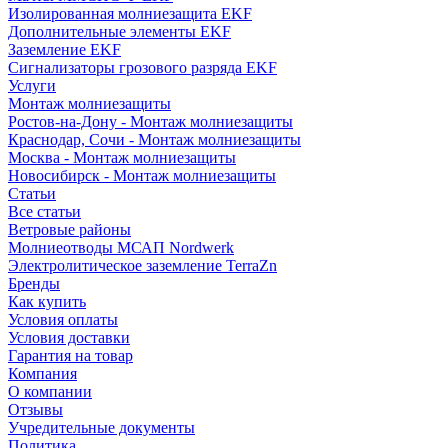
Изолированная молниезащита EKF
Дополнительные элементы EKF
Заземление EKF
Сигнализаторы грозового разряда EKF
Услуги
Монтаж молниезащиты
Ростов-на-Дону - Монтаж молниезащиты
Краснодар, Сочи - Монтаж молниезащиты
Москва - Монтаж молниезащиты
Новосибирск - Монтаж молниезащиты
Статьи
Все статьи
Ветровые районы
Молниеотводы МСАП Nordwerk
Электролитическое заземление TerraZn
Бренды
Как купить
Условия оплаты
Условия доставки
Гарантия на товар
Компания
О компании
Отзывы
Учредительные документы
Политика