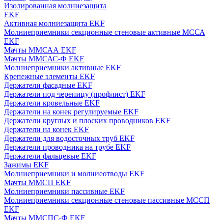
Изолированная молниезащита
EKF
Активная молниезащита EKF
Молниеприемники секционные стеновые активные МССА
EKF
Мачты ММСАА EKF
Мачты ММСАС-Ф EKF
Молниеприемники активные EKF
Крепежные элементы EKF
Держатели фасадные EKF
Держатели под черепицу (профлист) EKF
Держатели кровельные EKF
Держатели на конек регулируемые EKF
Держатели круглых и плоских проводников EKF
Держатели на конек EKF
Держатели для водосточных труб EKF
Держатели проводника на трубе EKF
Держатели фальцевые EKF
Зажимы EKF
Молниеприемники и молниеотводы EKF
Мачты ММСП EKF
Молниеприемники пассивные EKF
Молниеприемники секционные стеновые пассивные МССП
EKF
Мачты ММСПС-Ф EKF