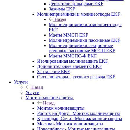
Держатели фальцевые EKF
Зажимы EKF
Молниеприемники и молниеотводы EKF
Назад
Молниеприемники и молниеотводы
EKF
Мачты ММСП EKF
Молниеприемники пассивные EKF
Молниеприемники секционные
стеновые пассивные МССП EKF
Мачты ММСПС-Ф EKF
Изолированная молниезащита EKF
Дополнительные элементы EKF
Заземление EKF
Сигнализаторы грозового разряда EKF
Услуги
Назад
Услуги
Монтаж молниезащиты
Назад
Монтаж молниезащиты
Ростов-на-Дону - Монтаж молниезащиты
Краснодар, Сочи - Монтаж молниезащиты
Москва - Монтаж молниезащиты
Новосибирск - Монтаж молниезащиты