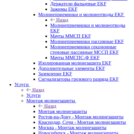
Держатели фальцевые EKF
Зажимы EKF
Молниеприемники и молниеотводы EKF
Назад
Молниеприемники и молниеотводы
EKF
Мачты ММСП EKF
Молниеприемники пассивные EKF
Молниеприемники секционные
стеновые пассивные МССП EKF
Мачты ММСПС-Ф EKF
Изолированная молниезащита EKF
Дополнительные элементы EKF
Заземление EKF
Сигнализаторы грозового разряда EKF
Услуги
Назад
Услуги
Монтаж молниезащиты
Назад
Монтаж молниезащиты
Ростов-на-Дону - Монтаж молниезащиты
Краснодар, Сочи - Монтаж молниезащиты
Москва - Монтаж молниезащиты
Новосибирск - Монтаж молниезащиты