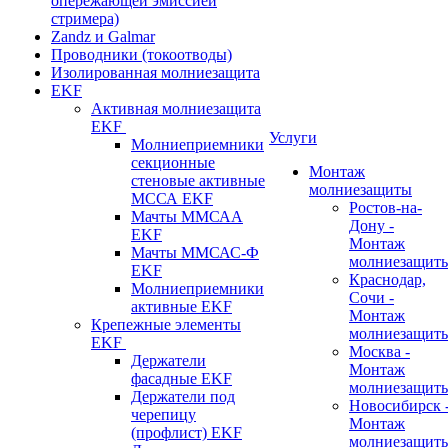
опережающей эмиссией
стримера)
Zandz и Galmar
Проводники (токоотводы)
Изолированная молниезащита
EKF
Активная молниезащита
EKF
Услуги
Молниеприемники
секционные
Монтаж
стеновые активные
молниезащиты
МССА EKF
Ростов-на-
Мачты ММСАА
Дону -
EKF
Монтаж
Мачты ММСАС-Ф
молниезащит
EKF
Краснодар,
Молниеприемники
Сочи -
активные EKF
Монтаж
Крепежные элементы
молниезащит
EKF
Москва -
Держатели
Монтаж
фасадные EKF
молниезащит
Держатели под
Новосибирск 
черепицу
Монтаж
(профлист) EKF
молниезащит