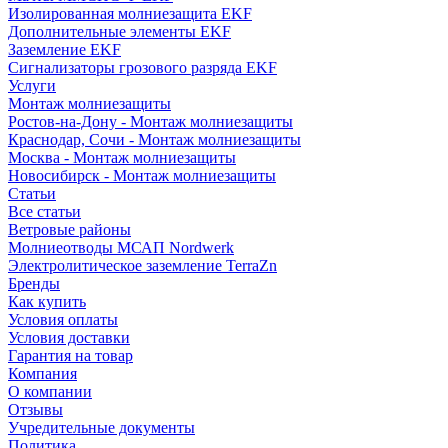
Изолированная молниезащита EKF
Дополнительные элементы EKF
Заземление EKF
Сигнализаторы грозового разряда EKF
Услуги
Монтаж молниезащиты
Ростов-на-Дону - Монтаж молниезащиты
Краснодар, Сочи - Монтаж молниезащиты
Москва - Монтаж молниезащиты
Новосибирск - Монтаж молниезащиты
Статьи
Все статьи
Ветровые районы
Молниеотводы МСАП Nordwerk
Электролитическое заземление TerraZn
Бренды
Как купить
Условия оплаты
Условия доставки
Гарантия на товар
Компания
О компании
Отзывы
Учредительные документы
Политика