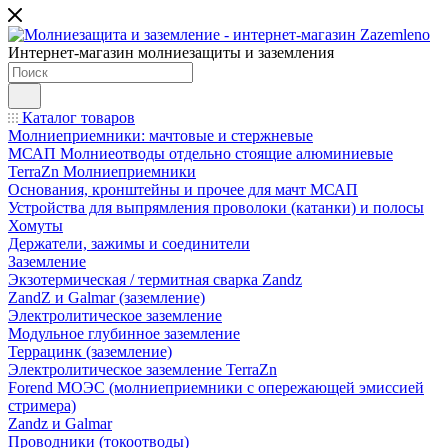
Интернет-магазин молниезащиты и заземления
Каталог товаров
Молниеприемники: мачтовые и стержневые
МСАП Молниеотводы отдельно стоящие алюминиевые
TerraZn Молниеприемники
Основания, кронштейны и прочее для мачт МСАП
Устройства для выпрямления проволоки (катанки) и полосы
Хомуты
Держатели, зажимы и соединители
Заземление
Экзотермическая / термитная сварка Zandz
ZandZ и Galmar (заземление)
Электролитическое заземление
Модульное глубинное заземление
Террацинк (заземление)
Электролитическое заземление TerraZn
Forend МОЭС (молниеприемники с опережающей эмиссией
стримера)
Zandz и Galmar
Проводники (токоотводы)