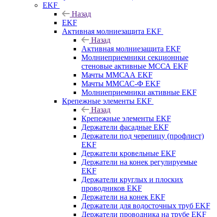
EKF
Назад
EKF
Активная молниезащита EKF
Назад
Активная молниезащита EKF
Молниеприемники секционные
стеновые активные МССА EKF
Мачты ММСАА EKF
Мачты ММСАС-Ф EKF
Молниеприемники активные EKF
Крепежные элементы EKF
Назад
Крепежные элементы EKF
Держатели фасадные EKF
Держатели под черепицу (профлист)
EKF
Держатели кровельные EKF
Держатели на конек регулируемые
EKF
Держатели круглых и плоских
проводников EKF
Держатели на конек EKF
Держатели для водосточных труб EKF
Держатели проводника на трубе EKF