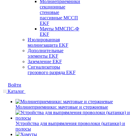
Молниеприемники
секционные
стеновые
пассивные МССП
EKF
Мачты ММСПС-Ф
EKF
Изолированная
молниезащита EKF
Дополнительные
элементы EKF
Заземление EKF
Сигнализаторы
грозового разряда EKF
Войти
Каталог
Молниеприемники: мачтовые и стержневые
Устройства для выпрямления проволоки (катанки) и
полосы