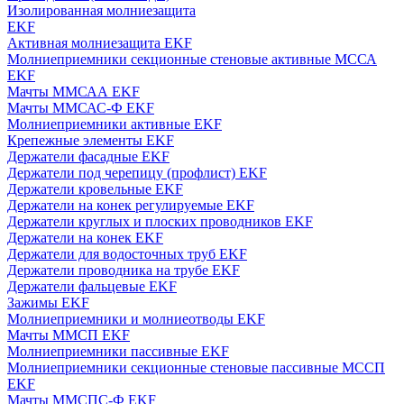
Изолированная молниезащита
EKF
Активная молниезащита EKF
Молниеприемники секционные стеновые активные МССА
EKF
Мачты ММСАА EKF
Мачты ММСАС-Ф EKF
Молниеприемники активные EKF
Крепежные элементы EKF
Держатели фасадные EKF
Держатели под черепицу (профлист) EKF
Держатели кровельные EKF
Держатели на конек регулируемые EKF
Держатели круглых и плоских проводников EKF
Держатели на конек EKF
Держатели для водосточных труб EKF
Держатели проводника на трубе EKF
Держатели фальцевые EKF
Зажимы EKF
Молниеприемники и молниеотводы EKF
Мачты ММСП EKF
Молниеприемники пассивные EKF
Молниеприемники секционные стеновые пассивные МССП
EKF
Мачты ММСПС-Ф EKF