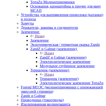
TerraZn Молниеприемники
Основания, кронштейны и прочее для мачт
МСАП
Устройства для выпрямления проволоки (катанки)
и полосы
Хомуты
Держатели, зажимы и соединители
Заземление
Назад
Заземление
Экзотермическая / термитная сварка Zandz
ZandZ и Galmar (заземление)
Назад
ZandZ и Galmar (заземление)
Электролитическое заземление
Модульное глубинное заземление
Террацинк (заземление)
Назад
Террацинк (заземление)
Электролитическое заземление TerraZn
Forend МОЭС (молниеприемники с опережающей
эмиссией стримера)
Zandz и Galmar
Проводники (токоотводы)
Изолированная молниезащита