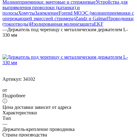
Молниеприемники: мачтовые и стержневые
Устройства для
выпрямления проволоки (катанки) и
полосы
Хомуты
Заземление
Forend МОЭС (молниеприемники с
опережающей эмиссией стримера)
Zandz и Galmar
Проводники
(токоотводы)
Изолированная молниезащита
EKF
—
Держатель под черепицу с металлическим держателем L-
330 мм
Артикул:
34102
от
Подробнее
Цена доставки зависит от адреса
Характеристики
Тип
—
Держатель-крепление проводника
Страна производства