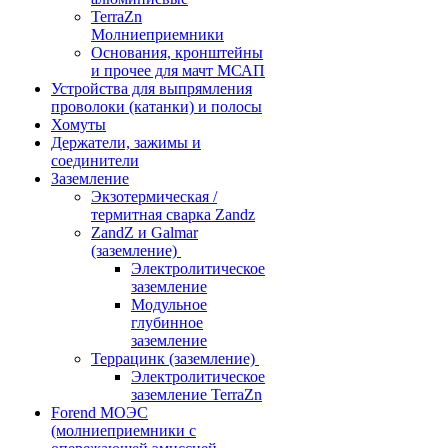
TerraZn
Молниеприемники
Основания, кронштейны
и прочее для мачт МСАП
Устройства для выпрямления
проволоки (катанки) и полосы
Хомуты
Держатели, зажимы и
соединители
Заземление
Экзотермическая /
термитная сварка Zandz
ZandZ и Galmar
(заземление)
Электролитическое
заземление
Модульное
глубинное
заземление
Террацинк (заземление)
Электролитическое
заземление TerraZn
Forend МОЭС
(молниеприемники с