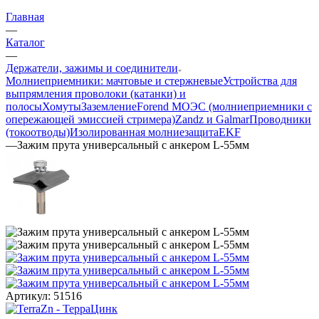
Главная
—
Каталог
—
Держатели, зажимы и соединители
Молниеприемники: мачтовые и стержневые
Устройства для
выпрямления проволоки (катанки) и
полосы
Хомуты
Заземление
Forend МОЭС (молниеприемники с
опережающей эмиссией стримера)
Zandz и Galmar
Проводники
(токоотводы)
Изолированная молниезащита
EKF
—
Зажим прута универсальный с анкером L-55мм
Артикул:
51516