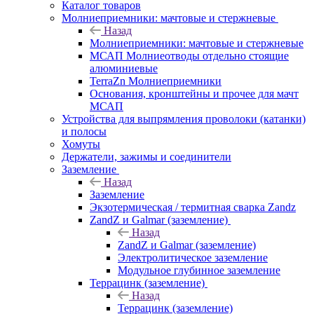
Каталог товаров
Молниеприемники: мачтовые и стержневые
Назад
Молниеприемники: мачтовые и стержневые
МСАП Молниеотводы отдельно стоящие
алюминиевые
TerraZn Молниеприемники
Основания, кронштейны и прочее для мачт
МСАП
Устройства для выпрямления проволоки (катанки)
и полосы
Хомуты
Держатели, зажимы и соединители
Заземление
Назад
Заземление
Экзотермическая / термитная сварка Zandz
ZandZ и Galmar (заземление)
Назад
ZandZ и Galmar (заземление)
Электролитическое заземление
Модульное глубинное заземление
Террацинк (заземление)
Назад
Террацинк (заземление)