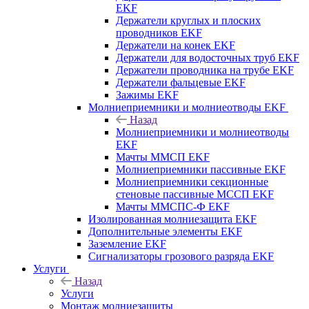
EKF
Держатели круглых и плоских
проводников EKF
Держатели на конек EKF
Держатели для водосточных труб EKF
Держатели проводника на трубе EKF
Держатели фальцевые EKF
Зажимы EKF
Молниеприемники и молниеотводы EKF
Назад
Молниеприемники и молниеотводы
EKF
Мачты ММСП EKF
Молниеприемники пассивные EKF
Молниеприемники секционные
стеновые пассивные МССП EKF
Мачты ММСПС-Ф EKF
Изолированная молниезащита EKF
Дополнительные элементы EKF
Заземление EKF
Сигнализаторы грозового разряда EKF
Услуги
Назад
Услуги
Монтаж молниезащиты