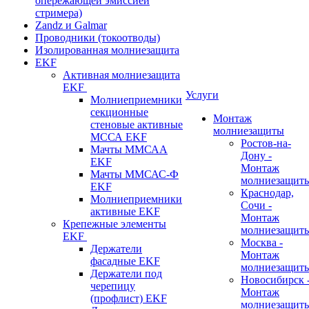
опережающей эмиссией
стримера)
Zandz и Galmar
Проводники (токоотводы)
Изолированная молниезащита
EKF
Активная молниезащита
EKF
Услуги
Молниеприемники
секционные
Монтаж
стеновые активные
молниезащиты
МССА EKF
Ростов-на-
Мачты ММСАА
Дону -
EKF
Монтаж
Мачты ММСАС-Ф
молниезащит
EKF
Краснодар,
Молниеприемники
Сочи -
активные EKF
Монтаж
Крепежные элементы
молниезащит
EKF
Москва -
Держатели
Монтаж
фасадные EKF
молниезащит
Держатели под
Новосибирск 
черепицу
Монтаж
(профлист) EKF
молниезащит