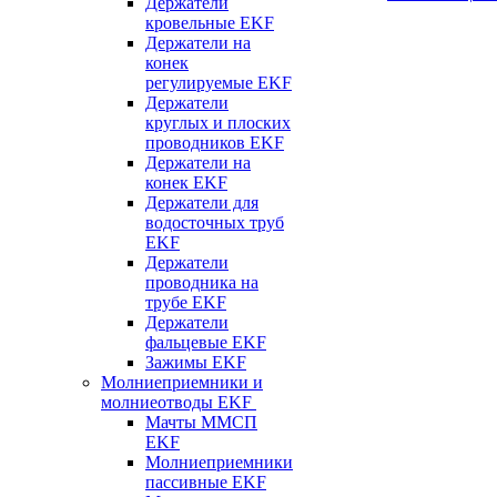
Держатели
кровельные EKF
Держатели на
конек
регулируемые EKF
Держатели
круглых и плоских
проводников EKF
Держатели на
конек EKF
Держатели для
водосточных труб
EKF
Держатели
проводника на
трубе EKF
Держатели
фальцевые EKF
Зажимы EKF
Молниеприемники и
молниеотводы EKF
Мачты ММСП
EKF
Молниеприемники
пассивные EKF