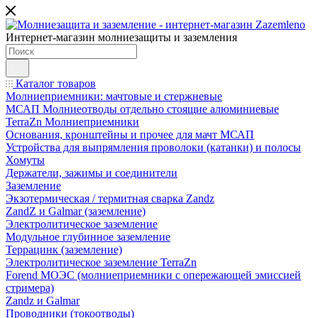
Интернет-магазин молниезащиты и заземления
Каталог товаров
Молниеприемники: мачтовые и стержневые
МСАП Молниеотводы отдельно стоящие алюминиевые
TerraZn Молниеприемники
Основания, кронштейны и прочее для мачт МСАП
Устройства для выпрямления проволоки (катанки) и полосы
Хомуты
Держатели, зажимы и соединители
Заземление
Экзотермическая / термитная сварка Zandz
ZandZ и Galmar (заземление)
Электролитическое заземление
Модульное глубинное заземление
Террацинк (заземление)
Электролитическое заземление TerraZn
Forend МОЭС (молниеприемники с опережающей эмиссией
стримера)
Zandz и Galmar
Проводники (токоотводы)