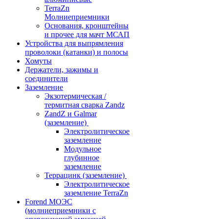
TerraZn
Молниеприемники
Основания, кронштейны
и прочее для мачт МСАП
Устройства для выпрямления
проволоки (катанки) и полосы
Хомуты
Держатели, зажимы и
соединители
Заземление
Экзотермическая /
термитная сварка Zandz
ZandZ и Galmar
(заземление)
Электролитическое
заземление
Модульное
глубинное
заземление
Террацинк (заземление)
Электролитическое
заземление TerraZn
Forend МОЭС
(молниеприемники с