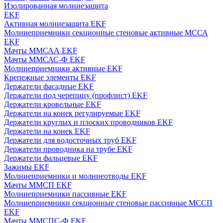
Изолированная молниезащита
EKF
Активная молниезащита EKF
Молниеприемники секционные стеновые активные МССА
EKF
Мачты ММСАА EKF
Мачты ММСАС-Ф EKF
Молниеприемники активные EKF
Крепежные элементы EKF
Держатели фасадные EKF
Держатели под черепицу (профлист) EKF
Держатели кровельные EKF
Держатели на конек регулируемые EKF
Держатели круглых и плоских проводников EKF
Держатели на конек EKF
Держатели для водосточных труб EKF
Держатели проводника на трубе EKF
Держатели фальцевые EKF
Зажимы EKF
Молниеприемники и молниеотводы EKF
Мачты ММСП EKF
Молниеприемники пассивные EKF
Молниеприемники секционные стеновые пассивные МССП
EKF
Мачты ММСПС-Ф EKF