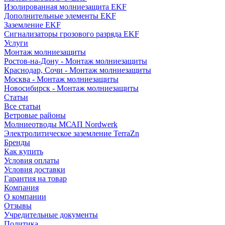
Изолированная молниезащита EKF
Дополнительные элементы EKF
Заземление EKF
Сигнализаторы грозового разряда EKF
Услуги
Монтаж молниезащиты
Ростов-на-Дону - Монтаж молниезащиты
Краснодар, Сочи - Монтаж молниезащиты
Москва - Монтаж молниезащиты
Новосибирск - Монтаж молниезащиты
Статьи
Все статьи
Ветровые районы
Молниеотводы МСАП Nordwerk
Электролитическое заземление TerraZn
Бренды
Как купить
Условия оплаты
Условия доставки
Гарантия на товар
Компания
О компании
Отзывы
Учредительные документы
Политика