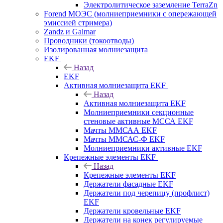
Электролитическое заземление TerraZn
Forend МОЭС (молниеприемники с опережающей
эмиссией стримера)
Zandz и Galmar
Проводники (токоотводы)
Изолированная молниезащита
EKF
Назад
EKF
Активная молниезащита EKF
Назад
Активная молниезащита EKF
Молниеприемники секционные
стеновые активные МССА EKF
Мачты ММСАА EKF
Мачты ММСАС-Ф EKF
Молниеприемники активные EKF
Крепежные элементы EKF
Назад
Крепежные элементы EKF
Держатели фасадные EKF
Держатели под черепицу (профлист)
EKF
Держатели кровельные EKF
Держатели на конек регулируемые