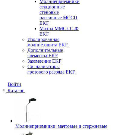
Молниеприемники
секционные
стеновые
пассивные МССП
EKF
Мачты ММСПС-Ф
EKF
Изолированная
молниезащита EKF
Дополнительные
элементы EKF
Заземление EKF
Сигнализаторы
грозового разряда EKF
Войти
Каталог
Молниеприемники: мачтовые и стержневые