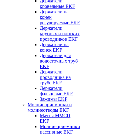
Держатели
кровельные EKF
Держатели на
конек
регулируемые EKF
Держатели
круглых и плоских
проводников EKF
Держатели на
конек EKF
Держатели для
водосточных труб
EKF
Держатели
проводника на
трубе EKF
Держатели
фальцевые EKF
Зажимы EKF
Молниеприемники и
молниеотводы EKF
Мачты ММСП
EKF
Молниеприемники
пассивные EKF