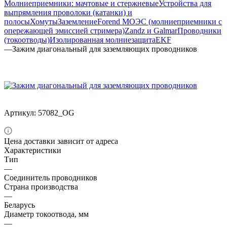
Молниеприемники: мачтовые и стержневые
Устройства для
выпрямления проволоки (катанки) и
полосы
Хомуты
Заземление
Forend МОЭС (молниеприемники с
опережающей эмиссией стримера)
Zandz и Galmar
Проводники
(токоотводы)
Изолированная молниезащита
EKF
—
Зажим диагональный для заземляющих проводников
Артикул:
57082_ОG
Цена доставки зависит от адреса
Характеристики
Тип
—
Соединитель проводников
Страна производства
—
Беларусь
Диаметр токоотвода, мм
—