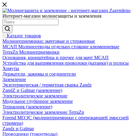
Интернет-магазин молниезащиты и заземления
Каталог товаров
Молниеприемники: мачтовые и стержневые
МСАП Молниеотводы отдельно стоящие алюминиевые
TerraZn Молниеприемники
Основания, кронштейны и прочее для мачт МСАП
Устройства для выпрямления проволоки (катанки) и полосы
Хомуты
Держатели, зажимы и соединители
Заземление
Экзотермическая / термитная сварка Zandz
ZandZ и Galmar (заземление)
Электролитическое заземление
Модульное глубинное заземление
Террацинк (заземление)
Электролитическое заземление TerraZn
Forend МОЭС (молниеприемники с опережающей эмиссией
стримера)
Zandz и Galmar
Проводники (токоотводы)