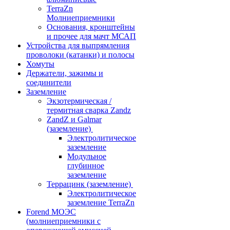
TerraZn
Молниеприемники
Основания, кронштейны
и прочее для мачт МСАП
Устройства для выпрямления
проволоки (катанки) и полосы
Хомуты
Держатели, зажимы и
соединители
Заземление
Экзотермическая /
термитная сварка Zandz
ZandZ и Galmar
(заземление)
Электролитическое
заземление
Модульное
глубинное
заземление
Террацинк (заземление)
Электролитическое
заземление TerraZn
Forend МОЭС
(молниеприемники с