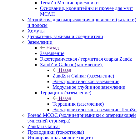
TerraZn Молниеприемники
Основания, кронштейны и прочее для мачт
МСАП
Устройства для выпрямления проволоки (катанки)
и полосы
Хомуты
Держатели, зажимы и соединители
Заземление
Назад
Заземление
Экзотермическая / термитная сварка Zandz
ZandZ и Galmar (заземление)
Назад
ZandZ и Galmar (заземление)
Электролитическое заземление
Модульное глубинное заземление
Террацинк (заземление)
Назад
Террацинк (заземление)
Электролитическое заземление TerraZn
Forend МОЭС (молниеприемники с опережающей
эмиссией стримера)
Zandz и Galmar
Проводники (токоотводы)
Изолированная молниезащита