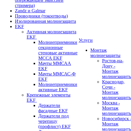
опережающей эмиссией
стримера)
Zandz и Galmar
Проводники (токоотводы)
Изолированная молниезащита
EKF
Активная молниезащита
EKF
Услуги
Молниеприемники
секционные
Монтаж
стеновые активные
молниезащиты
МССА EKF
Ростов-на-
Мачты ММСАА
Дону -
EKF
Монтаж
Мачты ММСАС-Ф
молниезащит
EKF
Краснодар,
Молниеприемники
Сочи -
активные EKF
Монтаж
Крепежные элементы
молниезащит
EKF
Москва -
Держатели
Монтаж
фасадные EKF
молниезащит
Держатели под
Новосибирск 
черепицу
Монтаж
(профлист) EKF
молниезащит