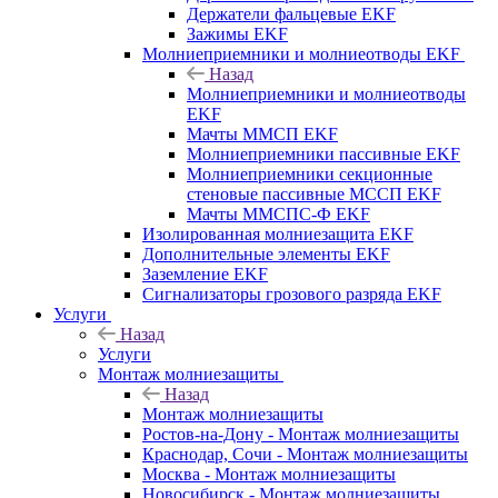
Держатели фальцевые EKF
Зажимы EKF
Молниеприемники и молниеотводы EKF
Назад
Молниеприемники и молниеотводы
EKF
Мачты ММСП EKF
Молниеприемники пассивные EKF
Молниеприемники секционные
стеновые пассивные МССП EKF
Мачты ММСПС-Ф EKF
Изолированная молниезащита EKF
Дополнительные элементы EKF
Заземление EKF
Сигнализаторы грозового разряда EKF
Услуги
Назад
Услуги
Монтаж молниезащиты
Назад
Монтаж молниезащиты
Ростов-на-Дону - Монтаж молниезащиты
Краснодар, Сочи - Монтаж молниезащиты
Москва - Монтаж молниезащиты
Новосибирск - Монтаж молниезащиты