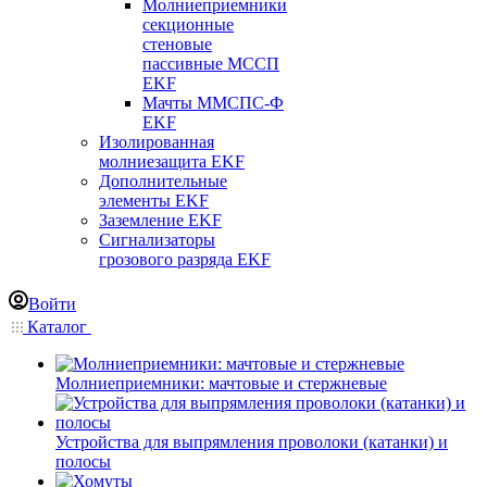
Молниеприемники
секционные
стеновые
пассивные МССП
EKF
Мачты ММСПС-Ф
EKF
Изолированная
молниезащита EKF
Дополнительные
элементы EKF
Заземление EKF
Сигнализаторы
грозового разряда EKF
Войти
Каталог
Молниеприемники: мачтовые и стержневые
Устройства для выпрямления проволоки (катанки) и
полосы