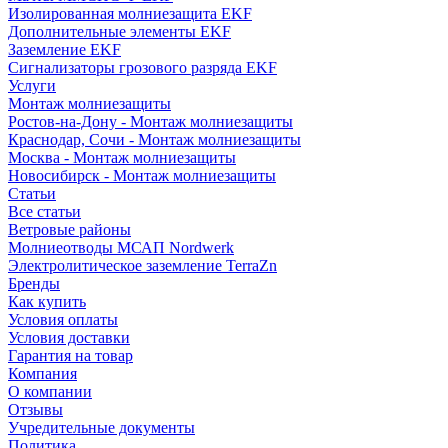
Изолированная молниезащита EKF
Дополнительные элементы EKF
Заземление EKF
Сигнализаторы грозового разряда EKF
Услуги
Монтаж молниезащиты
Ростов-на-Дону - Монтаж молниезащиты
Краснодар, Сочи - Монтаж молниезащиты
Москва - Монтаж молниезащиты
Новосибирск - Монтаж молниезащиты
Статьи
Все статьи
Ветровые районы
Молниеотводы МСАП Nordwerk
Электролитическое заземление TerraZn
Бренды
Как купить
Условия оплаты
Условия доставки
Гарантия на товар
Компания
О компании
Отзывы
Учредительные документы
Политика