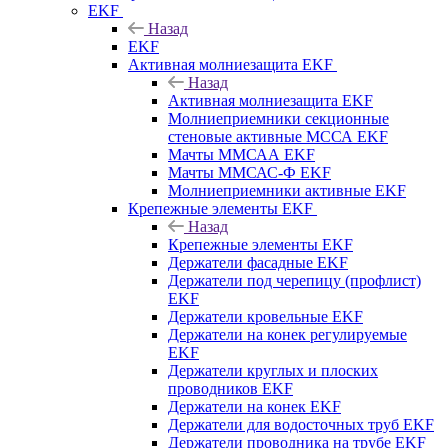
EKF
Назад
EKF
Активная молниезащита EKF
Назад
Активная молниезащита EKF
Молниеприемники секционные
стеновые активные МССА EKF
Мачты ММСАА EKF
Мачты ММСАС-Ф EKF
Молниеприемники активные EKF
Крепежные элементы EKF
Назад
Крепежные элементы EKF
Держатели фасадные EKF
Держатели под черепицу (профлист)
EKF
Держатели кровельные EKF
Держатели на конек регулируемые
EKF
Держатели круглых и плоских
проводников EKF
Держатели на конек EKF
Держатели для водосточных труб EKF
Держатели проводника на трубе EKF