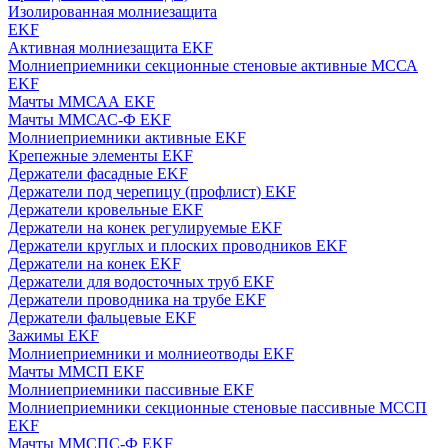
Изолированная молниезащита
EKF
Активная молниезащита EKF
Молниеприемники секционные стеновые активные МССА
EKF
Мачты ММСАА EKF
Мачты ММСАС-Ф EKF
Молниеприемники активные EKF
Крепежные элементы EKF
Держатели фасадные EKF
Держатели под черепицу (профлист) EKF
Держатели кровельные EKF
Держатели на конек регулируемые EKF
Держатели круглых и плоских проводников EKF
Держатели на конек EKF
Держатели для водосточных труб EKF
Держатели проводника на трубе EKF
Держатели фальцевые EKF
Зажимы EKF
Молниеприемники и молниеотводы EKF
Мачты ММСП EKF
Молниеприемники пассивные EKF
Молниеприемники секционные стеновые пассивные МССП
EKF
Мачты ММСПС-Ф EKF