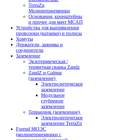
TerraZn
Молниеприемники
Основания, кронштейны
и прочее для мачт МСАП
Устройства для выпрямления
проволоки (катанки) и полосы
Хомуты
Держатели, зажимы и
соединители
Заземление
Экзотермическая /
термитная сварка Zandz
ZandZ и Galmar
(заземление)
Электролитическое
заземление
Модульное
глубинное
заземление
Террацинк (заземление)
Электролитическое
заземление TerraZn
Forend МОЭС
(молниеприемники с