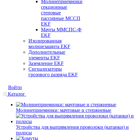
Молниеприемники
секционные
стеновые
пассивные МССП
EKF
Мачты ММСПС-Ф
EKF
Изолированная
молниезащита EKF
Дополнительные
элементы EKF
Заземление EKF
Сигнализаторы
грозового разряда EKF
Войти
Каталог
Молниеприемники: мачтовые и стержневые
Устройства для выпрямления проволоки (катанки) и
полосы