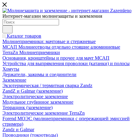
Интернет-магазин молниезащиты и заземления
Каталог товаров
Молниеприемники: мачтовые и стержневые
МСАП Молниеотводы отдельно стоящие алюминиевые
TerraZn Молниеприемники
Основания, кронштейны и прочее для мачт МСАП
Устройства для выпрямления проволоки (катанки) и полосы
Хомуты
Держатели, зажимы и соединители
Заземление
Экзотермическая / термитная сварка Zandz
ZandZ и Galmar (заземление)
Электролитическое заземление
Модульное глубинное заземление
Террацинк (заземление)
Электролитическое заземление TerraZn
Forend МОЭС (молниеприемники с опережающей эмиссией
стримера)
Zandz и Galmar
Проводники (токоотводы)