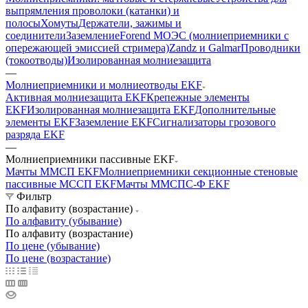
выпрямления проволоки (катанки) и
полосы
Хомуты
Держатели, зажимы и
соединители
Заземление
Forend МОЭС (молниеприемники с
опережающей эмиссией стримера)
Zandz и Galmar
Проводники
(токоотводы)
Изолированная молниезащита
—
Молниеприемники и молниеотводы EKF
Активная молниезащита EKF
Крепежные элементы
EKF
Изолированная молниезащита EKF
Дополнительные
элементы EKF
Заземление EKF
Сигнализаторы грозового
разряда EKF
—
Молниеприемники пассивные EKF
Мачты ММСП EKF
Молниеприемники секционные стеновые
пассивные МССП EKF
Мачты ММСПС-Ф EKF
Фильтр
По алфавиту (возрастание)
По алфавиту (убывание)
По алфавиту (возрастание)
По цене (убывание)
По цене (возрастание)