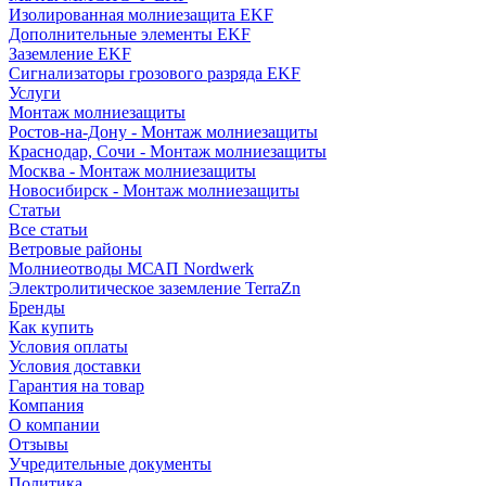
Изолированная молниезащита EKF
Дополнительные элементы EKF
Заземление EKF
Сигнализаторы грозового разряда EKF
Услуги
Монтаж молниезащиты
Ростов-на-Дону - Монтаж молниезащиты
Краснодар, Сочи - Монтаж молниезащиты
Москва - Монтаж молниезащиты
Новосибирск - Монтаж молниезащиты
Статьи
Все статьи
Ветровые районы
Молниеотводы МСАП Nordwerk
Электролитическое заземление TerraZn
Бренды
Как купить
Условия оплаты
Условия доставки
Гарантия на товар
Компания
О компании
Отзывы
Учредительные документы
Политика