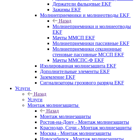
Держатели фальцевые EKF
Зажимы EKF
Молниеприемники и молниеотводы EKF
Назад
Молниеприемники и молниеотводы
EKF
Мачты ММСП EKF
Молниеприемники пассивные EKF
Молниеприемники секционные
стеновые пассивные МССП EKF
Мачты ММСПС-Ф EKF
Изолированная молниезащита EKF
Дополнительные элементы EKF
Заземление EKF
Сигнализаторы грозового разряда EKF
Услуги
Назад
Услуги
Монтаж молниезащиты
Назад
Монтаж молниезащиты
Ростов-на-Дону - Монтаж молниезащиты
Краснодар, Сочи - Монтаж молниезащиты
Москва - Монтаж молниезащиты
Новосибирск - Монтаж молниезащиты