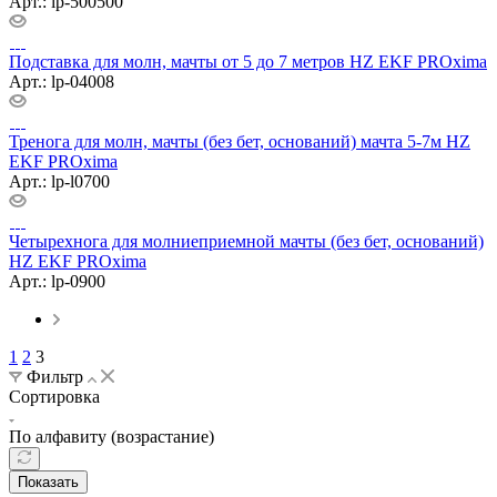
Арт.: lp-500500
Подставка для молн, мачты от 5 до 7 метров HZ EKF PROxima
Арт.: lp-04008
Тренога для молн, мачты (без бет, оснований) мачта 5-7м HZ
EKF PROxima
Арт.: lp-l0700
Четырехнога для молниеприемной мачты (без бет, oснований)
HZ EKF PROxima
Арт.: lp-0900
1
2
3
Фильтр
Сортировка
По алфавиту (возрастание)
Показать