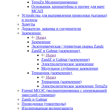
TerraZn Молниеприемники
Основания, кронштейны и прочее для мачт
МСАП
Устройства для выпрямления проволоки (катанки)
и полосы
Хомуты
Держатели, зажимы и соединители
Заземление
Назад
Заземление
Экзотермическая / термитная сварка Zandz
ZandZ и Galmar (заземление)
Назад
ZandZ и Galmar (заземление)
Электролитическое заземление
Модульное глубинное заземление
Террацинк (заземление)
Назад
Террацинк (заземление)
Электролитическое заземление TerraZn
Forend МОЭС (молниеприемники с опережающей
эмиссией стримера)
Zandz и Galmar
Проводники (токоотводы)
Изолированная молниезащита