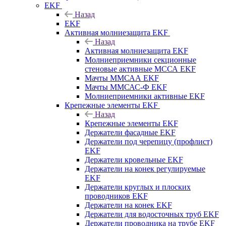
EKF
Назад
EKF
Активная молниезащита EKF
Назад
Активная молниезащита EKF
Молниеприемники секционные
стеновые активные МССА EKF
Мачты ММСАА EKF
Мачты ММСАС-Ф EKF
Молниеприемники активные EKF
Крепежные элементы EKF
Назад
Крепежные элементы EKF
Держатели фасадные EKF
Держатели под черепицу (профлист)
EKF
Держатели кровельные EKF
Держатели на конек регулируемые
EKF
Держатели круглых и плоских
проводников EKF
Держатели на конек EKF
Держатели для водосточных труб EKF
Держатели проводника на трубе EKF