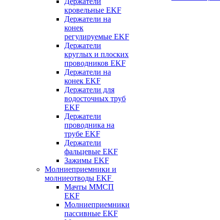
Держатели
кровельные EKF
Держатели на
конек
регулируемые EKF
Держатели
круглых и плоских
проводников EKF
Держатели на
конек EKF
Держатели для
водосточных труб
EKF
Держатели
проводника на
трубе EKF
Держатели
фальцевые EKF
Зажимы EKF
Молниеприемники и
молниеотводы EKF
Мачты ММСП
EKF
Молниеприемники
пассивные EKF