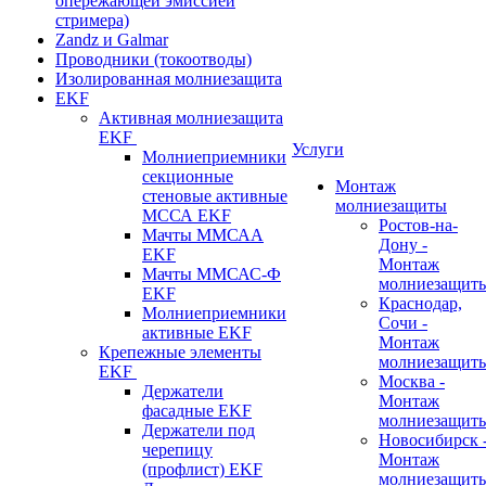
опережающей эмиссией
стримера)
Zandz и Galmar
Проводники (токоотводы)
Изолированная молниезащита
EKF
Активная молниезащита
EKF
Услуги
Молниеприемники
секционные
Монтаж
стеновые активные
молниезащиты
МССА EKF
Ростов-на-
Мачты ММСАА
Дону -
EKF
Монтаж
Мачты ММСАС-Ф
молниезащит
EKF
Краснодар,
Молниеприемники
Сочи -
активные EKF
Монтаж
Крепежные элементы
молниезащит
EKF
Москва -
Держатели
Монтаж
фасадные EKF
молниезащит
Держатели под
Новосибирск 
черепицу
Монтаж
(профлист) EKF
молниезащит