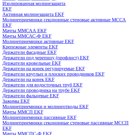
Изолированная молниезащита
EKF
Активная молниезащита EKF
Молниеприемники секционные стеновые активные МССА
EKF
Мачты ММСАА EKF
Мачты ММСАС-Ф EKF
Молниеприемники активные EKF
Крепежные элементы EKF
Держатели фасадные EKF
Держатели под черепицу (профлист) EKF
Держатели кровельные EKF
Держатели на конек регулируемые EKF
Держатели круглых и плоских проводников EKF
Держатели на конек EKF
Держатели для водосточных труб EKF
Держатели проводника на трубе EKF
Держатели фальцевые EKF
Зажимы EKF
Молниеприемники и молниеотводы EKF
Мачты ММСП EKF
Молниеприемники пассивные EKF
Молниеприемники секционные стеновые пассивные МССП
EKF
Мачты ММСПС-Ф EKF