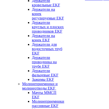
Держатели
кровельные EKF
Держатели на
конек
регулируемые EKF
Держатели
круглых и плоских
проводников EKF
Держатели на
конек EKF
Держатели для
водосточных труб
EKF
Держатели
проводника на
трубе EKF
Держатели
фальцевые EKF
Зажимы EKF
Молниеприемники и
молниеотводы EKF
Мачты ММСП
EKF
Молниеприемники
пассивные EKF