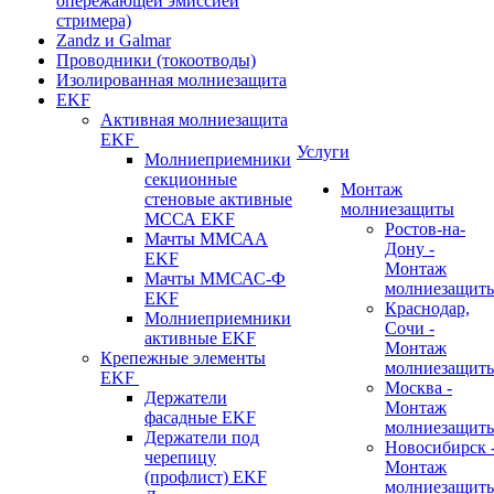
опережающей эмиссией
стримера)
Zandz и Galmar
Проводники (токоотводы)
Изолированная молниезащита
EKF
Активная молниезащита
EKF
Услуги
Молниеприемники
секционные
Монтаж
стеновые активные
молниезащиты
МССА EKF
Ростов-на-
Мачты ММСАА
Дону -
EKF
Монтаж
Мачты ММСАС-Ф
молниезащит
EKF
Краснодар,
Молниеприемники
Сочи -
активные EKF
Монтаж
Крепежные элементы
молниезащит
EKF
Москва -
Держатели
Монтаж
фасадные EKF
молниезащит
Держатели под
Новосибирск 
черепицу
Монтаж
(профлист) EKF
молниезащит