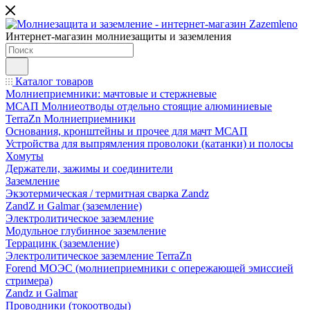
Интернет-магазин молниезащиты и заземления
Каталог товаров
Молниеприемники: мачтовые и стержневые
МСАП Молниеотводы отдельно стоящие алюминиевые
TerraZn Молниеприемники
Основания, кронштейны и прочее для мачт МСАП
Устройства для выпрямления проволоки (катанки) и полосы
Хомуты
Держатели, зажимы и соединители
Заземление
Экзотермическая / термитная сварка Zandz
ZandZ и Galmar (заземление)
Электролитическое заземление
Модульное глубинное заземление
Террацинк (заземление)
Электролитическое заземление TerraZn
Forend МОЭС (молниеприемники с опережающей эмиссией
стримера)
Zandz и Galmar
Проводники (токоотводы)