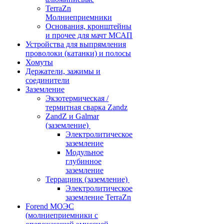
TerraZn
Молниеприемники
Основания, кронштейны
и прочее для мачт МСАП
Устройства для выпрямления
проволоки (катанки) и полосы
Хомуты
Держатели, зажимы и
соединители
Заземление
Экзотермическая /
термитная сварка Zandz
ZandZ и Galmar
(заземление)
Электролитическое
заземление
Модульное
глубинное
заземление
Террацинк (заземление)
Электролитическое
заземление TerraZn
Forend МОЭС
(молниеприемники с