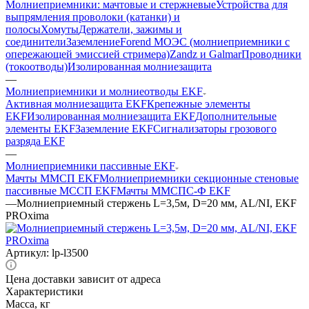
Молниеприемники: мачтовые и стержневые
Устройства для
выпрямления проволоки (катанки) и
полосы
Хомуты
Держатели, зажимы и
соединители
Заземление
Forend МОЭС (молниеприемники с
опережающей эмиссией стримера)
Zandz и Galmar
Проводники
(токоотводы)
Изолированная молниезащита
—
Молниеприемники и молниеотводы EKF
Активная молниезащита EKF
Крепежные элементы
EKF
Изолированная молниезащита EKF
Дополнительные
элементы EKF
Заземление EKF
Сигнализаторы грозового
разряда EKF
—
Молниеприемники пассивные EKF
Мачты ММСП EKF
Молниеприемники секционные стеновые
пассивные МССП EKF
Мачты ММСПС-Ф EKF
—
Молниеприемный стержень L=3,5м, D=20 мм, AL/NI, EKF
PROxima
Артикул:
lp-l3500
Цена доставки зависит от адреса
Характеристики
Масса, кг