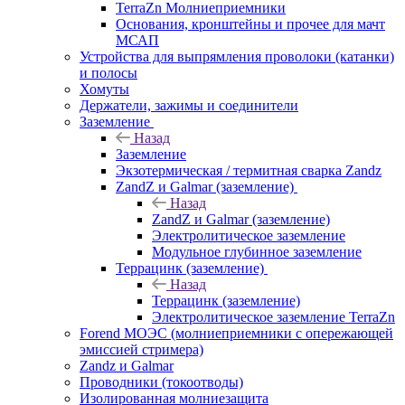
TerraZn Молниеприемники
Основания, кронштейны и прочее для мачт
МСАП
Устройства для выпрямления проволоки (катанки)
и полосы
Хомуты
Держатели, зажимы и соединители
Заземление
Назад
Заземление
Экзотермическая / термитная сварка Zandz
ZandZ и Galmar (заземление)
Назад
ZandZ и Galmar (заземление)
Электролитическое заземление
Модульное глубинное заземление
Террацинк (заземление)
Назад
Террацинк (заземление)
Электролитическое заземление TerraZn
Forend МОЭС (молниеприемники с опережающей
эмиссией стримера)
Zandz и Galmar
Проводники (токоотводы)
Изолированная молниезащита