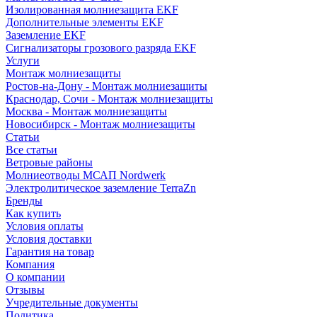
Изолированная молниезащита EKF
Дополнительные элементы EKF
Заземление EKF
Сигнализаторы грозового разряда EKF
Услуги
Монтаж молниезащиты
Ростов-на-Дону - Монтаж молниезащиты
Краснодар, Сочи - Монтаж молниезащиты
Москва - Монтаж молниезащиты
Новосибирск - Монтаж молниезащиты
Статьи
Все статьи
Ветровые районы
Молниеотводы МСАП Nordwerk
Электролитическое заземление TerraZn
Бренды
Как купить
Условия оплаты
Условия доставки
Гарантия на товар
Компания
О компании
Отзывы
Учредительные документы
Политика