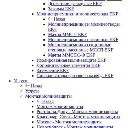
Держатели фальцевые EKF
Зажимы EKF
Молниеприемники и молниеотводы EKF
Назад
Молниеприемники и молниеотводы
EKF
Мачты ММСП EKF
Молниеприемники пассивные EKF
Молниеприемники секционные
стеновые пассивные МССП EKF
Мачты ММСПС-Ф EKF
Изолированная молниезащита EKF
Дополнительные элементы EKF
Заземление EKF
Сигнализаторы грозового разряда EKF
Услуги
Назад
Услуги
Монтаж молниезащиты
Назад
Монтаж молниезащиты
Ростов-на-Дону - Монтаж молниезащиты
Краснодар, Сочи - Монтаж молниезащиты
Москва - Монтаж молниезащиты
Новосибирск - Монтаж молниезащиты