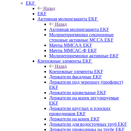
EKF
Назад
EKF
Активная молниезащита EKF
Назад
Активная молниезащита EKF
Молниеприемники секционные
стеновые активные МССА EKF
Мачты ММСАА EKF
Мачты ММСАС-Ф EKF
Молниеприемники активные EKF
Крепежные элементы EKF
Назад
Крепежные элементы EKF
Держатели фасадные EKF
Держатели под черепицу (профлист)
EKF
Держатели кровельные EKF
Держатели на конек регулируемые
EKF
Держатели круглых и плоских
проводников EKF
Держатели на конек EKF
Держатели для водосточных труб EKF
Держатели проводника на трубе EKF