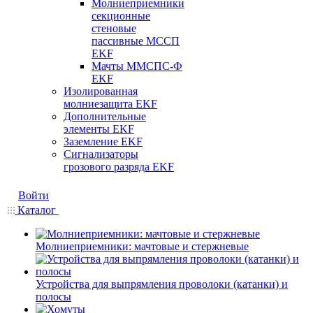
Молниеприемники
секционные
стеновые
пассивные МССП
EKF
Мачты ММСПС-Ф
EKF
Изолированная
молниезащита EKF
Дополнительные
элементы EKF
Заземление EKF
Сигнализаторы
грозового разряда EKF
Войти
Каталог
Молниеприемники: мачтовые и стержневые
Устройства для выпрямления проволоки (катанки) и
полосы