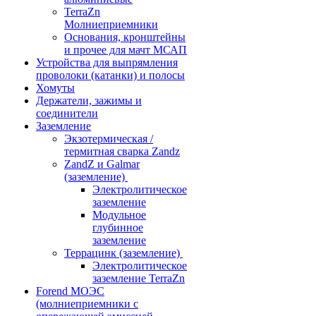
TerraZn
Молниеприемники
Основания, кронштейны
и прочее для мачт МСАП
Устройства для выпрямления
проволоки (катанки) и полосы
Хомуты
Держатели, зажимы и
соединители
Заземление
Экзотермическая /
термитная сварка Zandz
ZandZ и Galmar
(заземление)
Электролитическое
заземление
Модульное
глубинное
заземление
Террацинк (заземление)
Электролитическое
заземление TerraZn
Forend МОЭС
(молниеприемники с