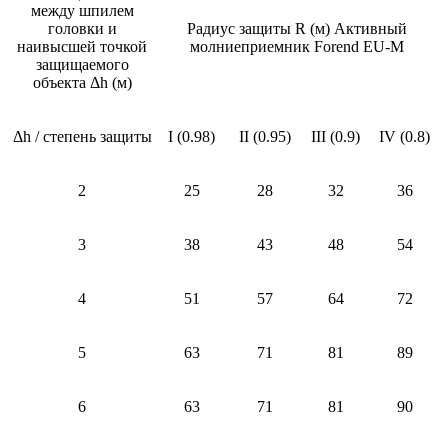
между шпилем
головки и
Радиус защиты R (м) Активный
наивысшей точкой
молниеприемник Forend EU-M
защищаемого
объекта Δh (м)
Δh / степень защиты
I (0.98)
II (0.95)
III (0.9)
IV (0.8)
2
25
28
32
36
3
38
43
48
54
4
51
57
64
72
5
63
71
81
89
6
63
71
81
90