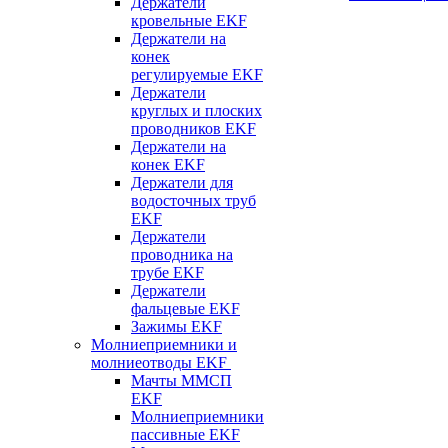
Держатели
кровельные EKF
Держатели на
конек
регулируемые EKF
Держатели
круглых и плоских
проводников EKF
Держатели на
конек EKF
Держатели для
водосточных труб
EKF
Держатели
проводника на
трубе EKF
Держатели
фальцевые EKF
Зажимы EKF
Молниеприемники и
молниеотводы EKF
Мачты ММСП
EKF
Молниеприемники
пассивные EKF