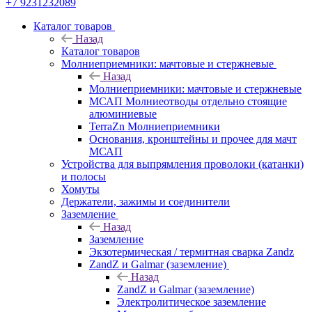
+7 9231232089
Каталог товаров
Назад
Каталог товаров
Молниеприемники: мачтовые и стержневые
Назад
Молниеприемники: мачтовые и стержневые
МСАП Молниеотводы отдельно стоящие
алюминиевые
TerraZn Молниеприемники
Основания, кронштейны и прочее для мачт
МСАП
Устройства для выпрямления проволоки (катанки)
и полосы
Хомуты
Держатели, зажимы и соединители
Заземление
Назад
Заземление
Экзотермическая / термитная сварка Zandz
ZandZ и Galmar (заземление)
Назад
ZandZ и Galmar (заземление)
Электролитическое заземление