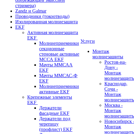
опережающей эмиссией
стримера)
Zandz и Galmar
Проводники (токоотводы)
Изолированная молниезащита
EKF
Активная молниезащита
EKF
Услуги
Молниеприемники
секционные
Монтаж
стеновые активные
молниезащиты
МССА EKF
Ростов-на-
Мачты ММСАА
Дону -
EKF
Монтаж
Мачты ММСАС-Ф
молниезащит
EKF
Краснодар,
Молниеприемники
Сочи -
активные EKF
Монтаж
Крепежные элементы
молниезащит
EKF
Москва -
Держатели
Монтаж
фасадные EKF
молниезащит
Держатели под
Новосибирск 
черепицу
Монтаж
(профлист) EKF
молниезащит