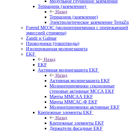
Модульное глубинное заземление
Террацинк (заземление)
Назад
Террацинк (заземление)
Электролитическое заземление TerraZn
Forend МОЭС (молниеприемники с опережающей
эмиссией стримера)
Zandz и Galmar
Проводники (токоотводы)
Изолированная молниезащита
EKF
Назад
EKF
Активная молниезащита EKF
Назад
Активная молниезащита EKF
Молниеприемники секционные
стеновые активные МССА EKF
Мачты ММСАА EKF
Мачты ММСАС-Ф EKF
Молниеприемники активные EKF
Крепежные элементы EKF
Назад
Крепежные элементы EKF
Держатели фасадные EKF