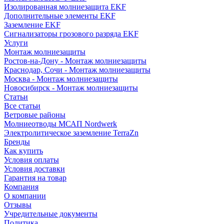
Изолированная молниезащита EKF
Дополнительные элементы EKF
Заземление EKF
Сигнализаторы грозового разряда EKF
Услуги
Монтаж молниезащиты
Ростов-на-Дону - Монтаж молниезащиты
Краснодар, Сочи - Монтаж молниезащиты
Москва - Монтаж молниезащиты
Новосибирск - Монтаж молниезащиты
Статьи
Все статьи
Ветровые районы
Молниеотводы МСАП Nordwerk
Электролитическое заземление TerraZn
Бренды
Как купить
Условия оплаты
Условия доставки
Гарантия на товар
Компания
О компании
Отзывы
Учредительные документы
Политика