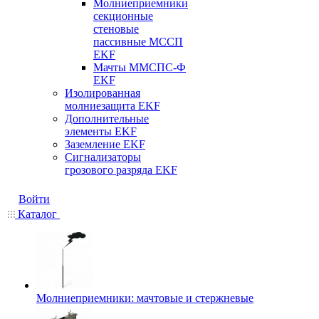
Молниеприемники
секционные
стеновые
пассивные МССП
EKF
Мачты ММСПС-Ф
EKF
Изолированная
молниезащита EKF
Дополнительные
элементы EKF
Заземление EKF
Сигнализаторы
грозового разряда EKF
Войти
Каталог
Молниеприемники: мачтовые и стержневые