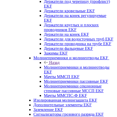
Держатели под черепицу (профлист)
EKF
Держатели кровельные EKF
Держатели на конек регулируемые
EKF
Держатели круглых и плоских
проводников EKF
Держатели на конек EKF
Держатели для водосточных труб EKF
Держатели проводника на трубе EKF
Держатели фальцевые EKF
Зажимы EKF
Молниеприемники и молниеотводы EKF
Назад
Молниеприемники и молниеотводы
EKF
Мачты ММСП EKF
Молниеприемники пассивные EKF
Молниеприемники секционные
стеновые пассивные МССП EKF
Мачты ММСПС-Ф EKF
Изолированная молниезащита EKF
Дополнительные элементы EKF
Заземление EKF
Сигнализаторы грозового разряда EKF