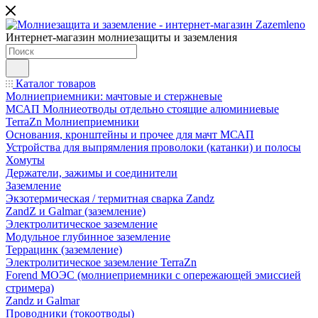
Интернет-магазин молниезащиты и заземления
Каталог товаров
Молниеприемники: мачтовые и стержневые
МСАП Молниеотводы отдельно стоящие алюминиевые
TerraZn Молниеприемники
Основания, кронштейны и прочее для мачт МСАП
Устройства для выпрямления проволоки (катанки) и полосы
Хомуты
Держатели, зажимы и соединители
Заземление
Экзотермическая / термитная сварка Zandz
ZandZ и Galmar (заземление)
Электролитическое заземление
Модульное глубинное заземление
Террацинк (заземление)
Электролитическое заземление TerraZn
Forend МОЭС (молниеприемники с опережающей эмиссией
стримера)
Zandz и Galmar
Проводники (токоотводы)