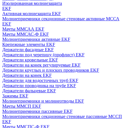
Изолированная молниезащита
EKF
Активная молниезащита EKF
Молниеприемники секционные стеновые активные МССА
EKF
Мачты ММСАА EKF
Мачты ММСАС-Ф EKF
Молниеприемники активные EKF
Крепежные элементы EKF
Держатели фасадные EKF
Держатели под черепицу (профлист) EKF
Держатели кровельные EKF
Держатели на конек регулируемые EKF
Держатели круглых и плоских проводников EKF
Держатели на конек EKF
Держатели для водосточных труб EKF
Держатели проводника на трубе EKF
Держатели фальцевые EKF
Зажимы EKF
Молниеприемники и молниеотводы EKF
Мачты ММСП EKF
Молниеприемники пассивные EKF
Молниеприемники секционные стеновые пассивные МССП
EKF
Мачты ММСПС-Ф EKF