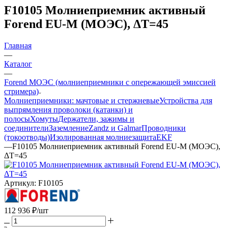
F10105 Молниеприемник активный
Forend EU-M (МОЭС), ΔT=45
Главная
—
Каталог
—
Forend МОЭС (молниеприемники с опережающей эмиссией
стримера)
Молниеприемники: мачтовые и стержневые
Устройства для
выпрямления проволоки (катанки) и
полосы
Хомуты
Держатели, зажимы и
соединители
Заземление
Zandz и Galmar
Проводники
(токоотводы)
Изолированная молниезащита
EKF
—
F10105 Молниеприемник активный Forend EU-M (МОЭС),
ΔT=45
Артикул:
F10105
112 936
₽
/шт