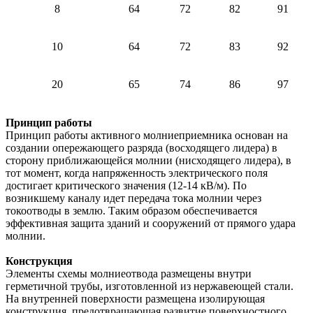
8
64
72
82
91
10
64
72
83
92
20
65
74
86
97
Принцип работы
Принцип работы активного молниеприемника основан на
создании опережающего разряда (восходящего лидера) в
сторону приближающейся молнии (нисходящего лидера), в
тот момент, когда напряженность электрического поля
достигает критического значения (12-14 кВ/м). По
возникшему каналу идет передача тока молнии через
токоотводы в землю. Таким образом обеспечивается
эффективная защита зданий и сооружений от прямого удара
молнии.
Конструкция
Элементы схемы молниеотвода размещены внутри
герметичной трубы, изготовленной из нержавеющей стали.
На внутренней поверхности размещена изолирующая
конструкция, предотвращающая развитие поверхностного