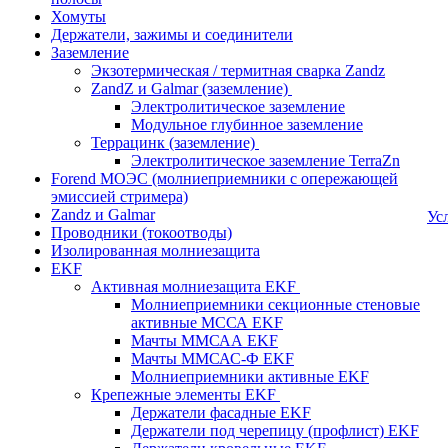
Хомуты
Держатели, зажимы и соединители
Заземление
Экзотермическая / термитная сварка Zandz
ZandZ и Galmar (заземление)
Электролитическое заземление
Модульное глубинное заземление
Террацинк (заземление)
Электролитическое заземление TerraZn
Forend МОЭС (молниеприемники с опережающей
эмиссией стримера)
Zandz и Galmar
Ус
Проводники (токоотводы)
Изолированная молниезащита
EKF
Активная молниезащита EKF
Молниеприемники секционные стеновые
активные МССА EKF
Мачты ММСАА EKF
Мачты ММСАС-Ф EKF
Молниеприемники активные EKF
Крепежные элементы EKF
Держатели фасадные EKF
Держатели под черепицу (профлист) EKF