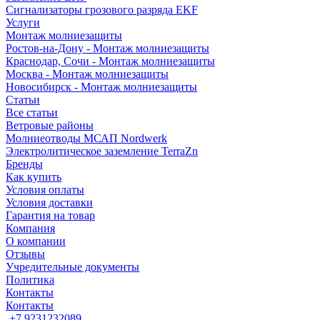
Сигнализаторы грозового разряда EKF
Услуги
Монтаж молниезащиты
Ростов-на-Дону - Монтаж молниезащиты
Краснодар, Сочи - Монтаж молниезащиты
Москва - Монтаж молниезащиты
Новосибирск - Монтаж молниезащиты
Статьи
Все статьи
Ветровые районы
Молниеотводы МСАП Nordwerk
Электролитическое заземление TerraZn
Бренды
Как купить
Условия оплаты
Условия доставки
Гарантия на товар
Компания
О компании
Отзывы
Учредительные документы
Политика
Контакты
Контакты
+7 9231232089