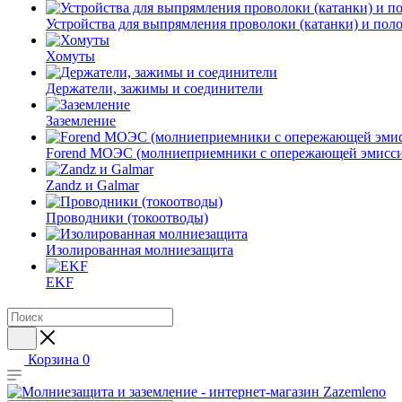
Устройства для выпрямления проволоки (катанки) и пол
Хомуты
Держатели, зажимы и соединители
Заземление
Forend МОЭС (молниеприемники с опережающей эмисси
Zandz и Galmar
Проводники (токоотводы)
Изолированная молниезащита
EKF
Корзина
0