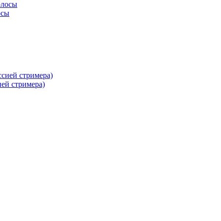
осы
ей стримера)