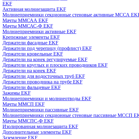
EKF
Активная молниезащита EKF
Молниеприемники секционные стеновые активные МССА EK
Мачты ММСАА EKF
Мачты ММСАС-Ф EKF
Молниеприемники активные EKF
Крепежные элементы EKF
Держатели фасадные EKF
Держатели под черепицу (профлист) EKF
Держатели кровельные EKF
Держатели на конек регулируемые EKF
Держатели круглых и плоских проводников EKF
Держатели на конек EKF
Держатели для водосточных труб EKF
Держатели проводника на трубе EKF
Держатели фальцевые EKF
Зажимы EKF
Молниеприемники и молниеотводы EKF
Мачты ММСП EKF
Молниеприемники пассивные EKF
Молниеприемники секционные стеновые пассивные МССП E
Мачты ММСПС-Ф EKF
Изолированная молниезащита EKF
Дополнительные элементы EKF
Заземление EKF