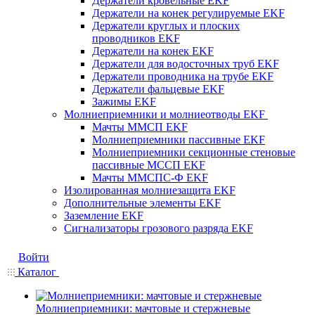
Держатели кровельные EKF
Держатели на конек регулируемые EKF
Держатели круглых и плоских
проводников EKF
Держатели на конек EKF
Держатели для водосточных труб EKF
Держатели проводника на трубе EKF
Держатели фальцевые EKF
Зажимы EKF
Молниеприемники и молниеотводы EKF
Мачты ММСП EKF
Молниеприемники пассивные EKF
Молниеприемники секционные стеновые
пассивные МССП EKF
Мачты ММСПС-Ф EKF
Изолированная молниезащита EKF
Дополнительные элементы EKF
Заземление EKF
Сигнализаторы грозового разряда EKF
Войти
Каталог
Молниеприемники: мачтовые и стержневые