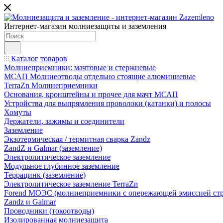
Интернет-магазин молниезащиты и заземления
Каталог товаров
Молниеприемники: мачтовые и стержневые
МСАП Молниеотводы отдельно стоящие алюминиевые
TerraZn Молниеприемники
Основания, кронштейны и прочее для мачт МСАП
Устройства для выпрямления проволоки (катанки) и полосы
Хомуты
Держатели, зажимы и соединители
Заземление
Экзотермическая / термитная сварка Zandz
ZandZ и Galmar (заземление)
Электролитическое заземление
Модульное глубинное заземление
Террацинк (заземление)
Электролитическое заземление TerraZn
Forend МОЭС (молниеприемники с опережающей эмиссией стр
Zandz и Galmar
Проводники (токоотводы)
Изолированная молниезащита