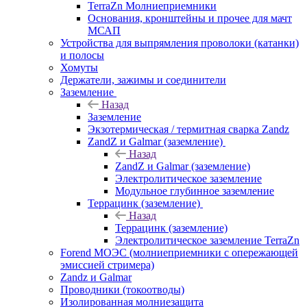
TerraZn Молниеприемники
Основания, кронштейны и прочее для мачт
МСАП
Устройства для выпрямления проволоки (катанки)
и полосы
Хомуты
Держатели, зажимы и соединители
Заземление
Назад
Заземление
Экзотермическая / термитная сварка Zandz
ZandZ и Galmar (заземление)
Назад
ZandZ и Galmar (заземление)
Электролитическое заземление
Модульное глубинное заземление
Террацинк (заземление)
Назад
Террацинк (заземление)
Электролитическое заземление TerraZn
Forend МОЭС (молниеприемники с опережающей
эмиссией стримера)
Zandz и Galmar
Проводники (токоотводы)
Изолированная молниезащита