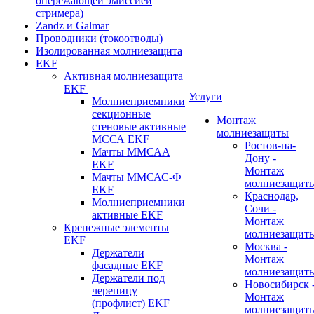
опережающей эмиссией
стримера)
Zandz и Galmar
Проводники (токоотводы)
Изолированная молниезащита
EKF
Активная молниезащита
EKF
Услуги
Молниеприемники
секционные
Монтаж
стеновые активные
молниезащиты
МССА EKF
Ростов-на-
Мачты ММСАА
Дону -
EKF
Монтаж
Мачты ММСАС-Ф
молниезащит
EKF
Краснодар,
Молниеприемники
Сочи -
активные EKF
Монтаж
Крепежные элементы
молниезащит
EKF
Москва -
Держатели
Монтаж
фасадные EKF
молниезащит
Держатели под
Новосибирск 
черепицу
Монтаж
(профлист) EKF
молниезащит