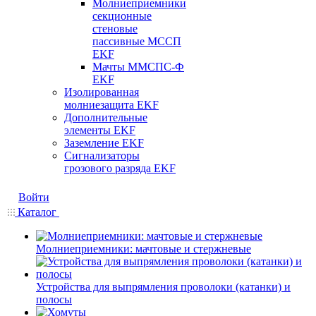
Молниеприемники
секционные
стеновые
пассивные МССП
EKF
Мачты ММСПС-Ф
EKF
Изолированная
молниезащита EKF
Дополнительные
элементы EKF
Заземление EKF
Сигнализаторы
грозового разряда EKF
Войти
Каталог
Молниеприемники: мачтовые и стержневые
Устройства для выпрямления проволоки (катанки) и
полосы