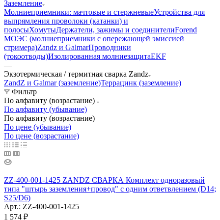
Заземление
Молниеприемники: мачтовые и стержневые
Устройства для
выпрямления проволоки (катанки) и
полосы
Хомуты
Держатели, зажимы и соединители
Forend
МОЭС (молниеприемники с опережающей эмиссией
стримера)
Zandz и Galmar
Проводники
(токоотводы)
Изолированная молниезащита
EKF
—
Экзотермическая / термитная сварка Zandz
ZandZ и Galmar (заземление)
Террацинк (заземление)
Фильтр
По алфавиту (возрастание)
По алфавиту (убывание)
По алфавиту (возрастание)
По цене (убывание)
По цене (возрастание)
ZZ-400-001-1425 ZANDZ СВАРКА Комплект одноразовый
типа "штырь заземления+провод" с одним ответвлением (D14;
S25/D6)
Арт.: ZZ-400-001-1425
1 574
₽