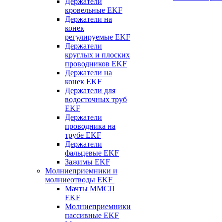
Держатели
кровельные EKF
Держатели на
конек
регулируемые EKF
Держатели
круглых и плоских
проводников EKF
Держатели на
конек EKF
Держатели для
водосточных труб
EKF
Держатели
проводника на
трубе EKF
Держатели
фальцевые EKF
Зажимы EKF
Молниеприемники и
молниеотводы EKF
Мачты ММСП
EKF
Молниеприемники
пассивные EKF