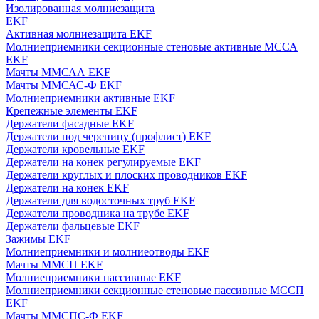
Изолированная молниезащита
EKF
Активная молниезащита EKF
Молниеприемники секционные стеновые активные МССА
EKF
Мачты ММСАА EKF
Мачты ММСАС-Ф EKF
Молниеприемники активные EKF
Крепежные элементы EKF
Держатели фасадные EKF
Держатели под черепицу (профлист) EKF
Держатели кровельные EKF
Держатели на конек регулируемые EKF
Держатели круглых и плоских проводников EKF
Держатели на конек EKF
Держатели для водосточных труб EKF
Держатели проводника на трубе EKF
Держатели фальцевые EKF
Зажимы EKF
Молниеприемники и молниеотводы EKF
Мачты ММСП EKF
Молниеприемники пассивные EKF
Молниеприемники секционные стеновые пассивные МССП
EKF
Мачты ММСПС-Ф EKF