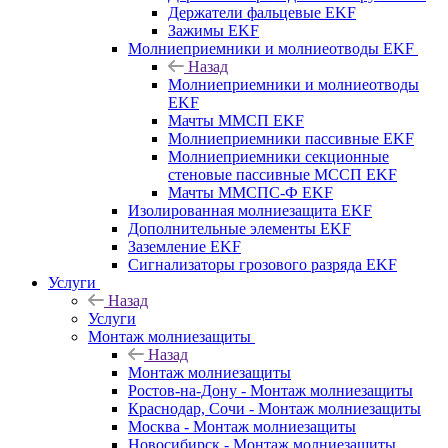
Держатели фальцевые EKF
Зажимы EKF
Молниеприемники и молниеотводы EKF
Назад
Молниеприемники и молниеотводы
EKF
Мачты ММСП EKF
Молниеприемники пассивные EKF
Молниеприемники секционные
стеновые пассивные МССП EKF
Мачты ММСПС-Ф EKF
Изолированная молниезащита EKF
Дополнительные элементы EKF
Заземление EKF
Сигнализаторы грозового разряда EKF
Услуги
Назад
Услуги
Монтаж молниезащиты
Назад
Монтаж молниезащиты
Ростов-на-Дону - Монтаж молниезащиты
Краснодар, Сочи - Монтаж молниезащиты
Москва - Монтаж молниезащиты
Новосибирск - Монтаж молниезащиты