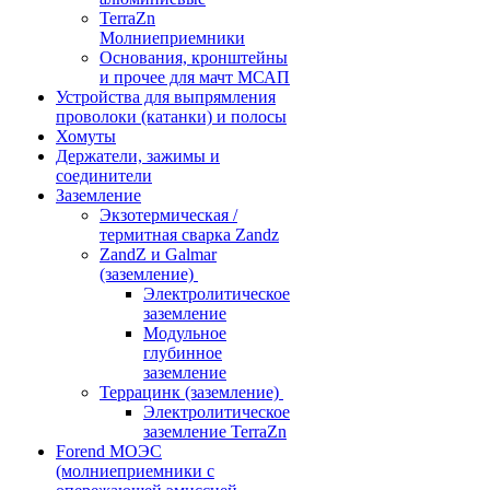
TerraZn
Молниеприемники
Основания, кронштейны
и прочее для мачт МСАП
Устройства для выпрямления
проволоки (катанки) и полосы
Хомуты
Держатели, зажимы и
соединители
Заземление
Экзотермическая /
термитная сварка Zandz
ZandZ и Galmar
(заземление)
Электролитическое
заземление
Модульное
глубинное
заземление
Террацинк (заземление)
Электролитическое
заземление TerraZn
Forend МОЭС
(молниеприемники с