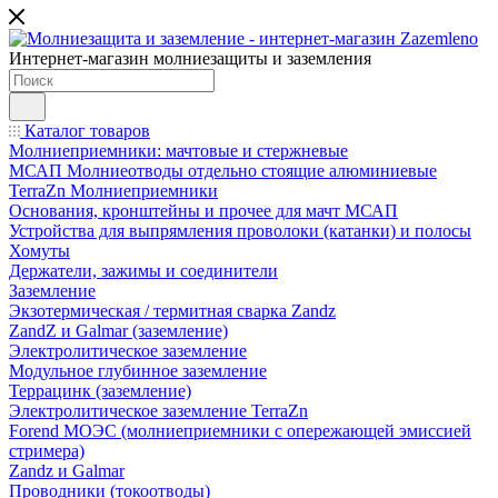
Интернет-магазин молниезащиты и заземления
Каталог товаров
Молниеприемники: мачтовые и стержневые
МСАП Молниеотводы отдельно стоящие алюминиевые
TerraZn Молниеприемники
Основания, кронштейны и прочее для мачт МСАП
Устройства для выпрямления проволоки (катанки) и полосы
Хомуты
Держатели, зажимы и соединители
Заземление
Экзотермическая / термитная сварка Zandz
ZandZ и Galmar (заземление)
Электролитическое заземление
Модульное глубинное заземление
Террацинк (заземление)
Электролитическое заземление TerraZn
Forend МОЭС (молниеприемники с опережающей эмиссией
стримера)
Zandz и Galmar
Проводники (токоотводы)