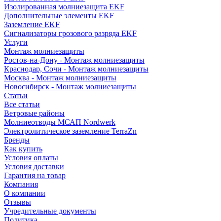
Изолированная молниезащита EKF
Дополнительные элементы EKF
Заземление EKF
Сигнализаторы грозового разряда EKF
Услуги
Монтаж молниезащиты
Ростов-на-Дону - Монтаж молниезащиты
Краснодар, Сочи - Монтаж молниезащиты
Москва - Монтаж молниезащиты
Новосибирск - Монтаж молниезащиты
Статьи
Все статьи
Ветровые районы
Молниеотводы МСАП Nordwerk
Электролитическое заземление TerraZn
Бренды
Как купить
Условия оплаты
Условия доставки
Гарантия на товар
Компания
О компании
Отзывы
Учредительные документы
Политика