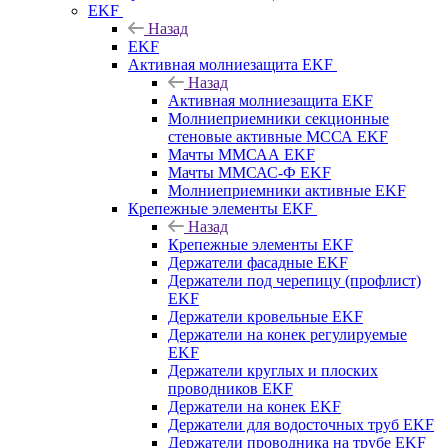
EKF
Назад
EKF
Активная молниезащита EKF
Назад
Активная молниезащита EKF
Молниеприемники секционные
стеновые активные МССА EKF
Мачты ММСАА EKF
Мачты ММСАС-Ф EKF
Молниеприемники активные EKF
Крепежные элементы EKF
Назад
Крепежные элементы EKF
Держатели фасадные EKF
Держатели под черепицу (профлист)
EKF
Держатели кровельные EKF
Держатели на конек регулируемые
EKF
Держатели круглых и плоских
проводников EKF
Держатели на конек EKF
Держатели для водосточных труб EKF
Держатели проводника на трубе EKF