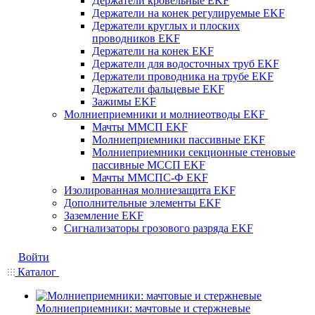
Держатели кровельные EKF
Держатели на конек регулируемые EKF
Держатели круглых и плоских
проводников EKF
Держатели на конек EKF
Держатели для водосточных труб EKF
Держатели проводника на трубе EKF
Держатели фальцевые EKF
Зажимы EKF
Молниеприемники и молниеотводы EKF
Мачты ММСП EKF
Молниеприемники пассивные EKF
Молниеприемники секционные стеновые
пассивные МССП EKF
Мачты ММСПС-Ф EKF
Изолированная молниезащита EKF
Дополнительные элементы EKF
Заземление EKF
Сигнализаторы грозового разряда EKF
Войти
Каталог
Молниеприемники: мачтовые и стержневые