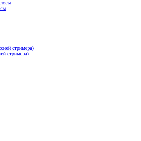
осы
ей стримера)