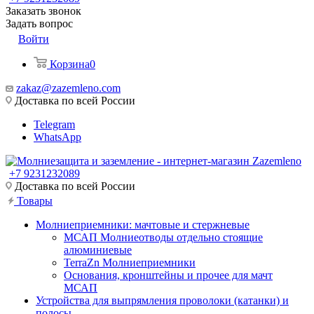
Заказать звонок
Задать вопрос
Войти
Корзина
0
zakaz@zazemleno.com
Доставка по всей России
Telegram
WhatsApp
+7 9231232089
Доставка по всей России
Товары
Молниеприемники: мачтовые и стержневые
МСАП Молниеотводы отдельно стоящие
алюминиевые
TerraZn Молниеприемники
Основания, кронштейны и прочее для мачт
МСАП
Устройства для выпрямления проволоки (катанки) и
полосы