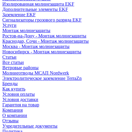
Изолированная молниезащита EKF
Дополнительные элементы EKF
Заземление EKF
Сигнализаторы грозового разряда EKF
Услуги
Монтаж молниезащиты
Ростов-на-Дону - Монтаж молниезащиты
Краснодар, Сочи - Монтаж молниезащиты
Москва - Монтаж молниезащиты
Новосибирск - Монтаж молниезащиты
Статьи
Все статьи
Ветровые районы
Молниеотводы МСАП Nordwerk
Электролитическое заземление TerraZn
Бренды
Как купить
Условия оплаты
Условия доставки
Гарантия на товар
Компания
О компании
Отзывы
Учредительные документы
Политика