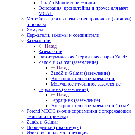
TerraZn Молниеприемники
Основания, кронштейны и прочее для мачт
МСАП
Устройства для выпрямления проволоки (катанки)
и полосы
Хомуты
Держатели, зажимы и соединители
Заземление
Назад
Заземление
Экзотермическая / термитная сварка Zandz
ZandZ и Galmar (заземление)
Назад
ZandZ и Galmar (заземление)
Электролитическое заземление
Модульное глубинное заземление
Террацинк (заземление)
Назад
Террацинк (заземление)
Электролитическое заземление TerraZn
Forend МОЭС (молниеприемники с опережающей
эмиссией стримера)
Zandz и Galmar
Проводники (токоотводы)
Изолированная молниезащита