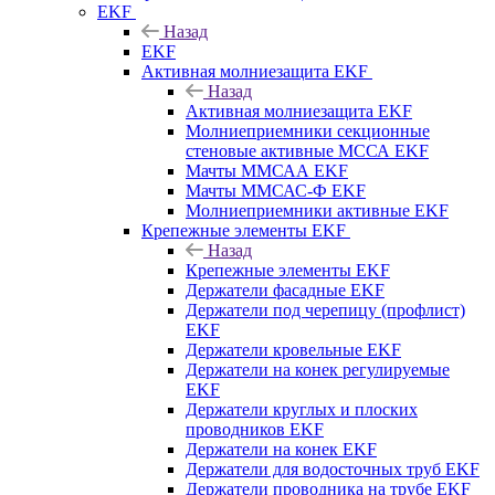
EKF
Назад
EKF
Активная молниезащита EKF
Назад
Активная молниезащита EKF
Молниеприемники секционные
стеновые активные МССА EKF
Мачты ММСАА EKF
Мачты ММСАС-Ф EKF
Молниеприемники активные EKF
Крепежные элементы EKF
Назад
Крепежные элементы EKF
Держатели фасадные EKF
Держатели под черепицу (профлист)
EKF
Держатели кровельные EKF
Держатели на конек регулируемые
EKF
Держатели круглых и плоских
проводников EKF
Держатели на конек EKF
Держатели для водосточных труб EKF
Держатели проводника на трубе EKF