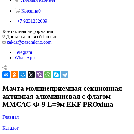
Личный кабинет
Корзина
0
+7 9231232089
Контактная информация
Доставка по всей России
zakaz@zazemleno.com
Telegram
WhatsApp
Мачта молниеприемная секционная
активная алюминиевая c флагом
ММСАС-Ф-9 L=9м EKF PROxima
Главная
—
Каталог
—