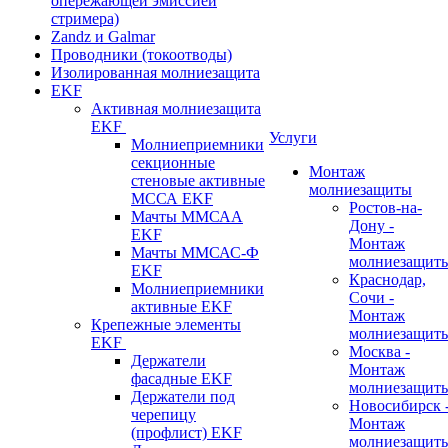
опережающей эмиссией
стримера)
Zandz и Galmar
Проводники (токоотводы)
Изолированная молниезащита
EKF
Активная молниезащита
EKF
Услуги
Молниеприемники
секционные
Монтаж
стеновые активные
молниезащиты
МССА EKF
Ростов-на-
Мачты ММСАА
Дону -
EKF
Монтаж
Мачты ММСАС-Ф
молниезащит
EKF
Краснодар,
Молниеприемники
Сочи -
активные EKF
Монтаж
Крепежные элементы
молниезащит
EKF
Москва -
Держатели
Монтаж
фасадные EKF
молниезащит
Держатели под
Новосибирск 
черепицу
Монтаж
(профлист) EKF
молниезащит