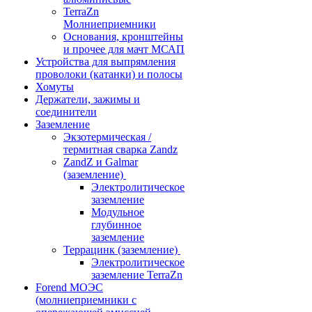
TerraZn
Молниеприемники
Основания, кронштейны
и прочее для мачт МСАП
Устройства для выпрямления
проволоки (катанки) и полосы
Хомуты
Держатели, зажимы и
соединители
Заземление
Экзотермическая /
термитная сварка Zandz
ZandZ и Galmar
(заземление)
Электролитическое
заземление
Модульное
глубинное
заземление
Террацинк (заземление)
Электролитическое
заземление TerraZn
Forend МОЭС
(молниеприемники с