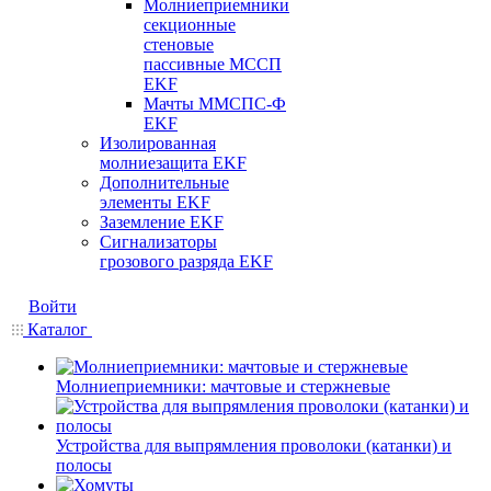
Молниеприемники
секционные
стеновые
пассивные МССП
EKF
Мачты ММСПС-Ф
EKF
Изолированная
молниезащита EKF
Дополнительные
элементы EKF
Заземление EKF
Сигнализаторы
грозового разряда EKF
Войти
Каталог
Молниеприемники: мачтовые и стержневые
Устройства для выпрямления проволоки (катанки) и
полосы