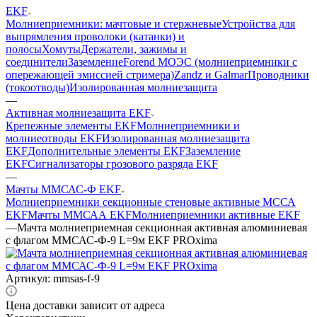
EKF
Молниеприемники: мачтовые и стержневые
Устройства для
выпрямления проволоки (катанки) и
полосы
Хомуты
Держатели, зажимы и
соединители
Заземление
Forend МОЭС (молниеприемники с
опережающей эмиссией стримера)
Zandz и Galmar
Проводники
(токоотводы)
Изолированная молниезащита
—
Активная молниезащита EKF
Крепежные элементы EKF
Молниеприемники и
молниеотводы EKF
Изолированная молниезащита
EKF
Дополнительные элементы EKF
Заземление
EKF
Сигнализаторы грозового разряда EKF
—
Мачты ММСАС-Ф EKF
Молниеприемники секционные стеновые активные МССА
EKF
Мачты ММСАА EKF
Молниеприемники активные EKF
—
Мачта молниеприемная секционная активная алюминиевая
c флагом ММСАС-Ф-9 L=9м EKF PROxima
Артикул:
mmsas-f-9
Цена доставки зависит от адреса