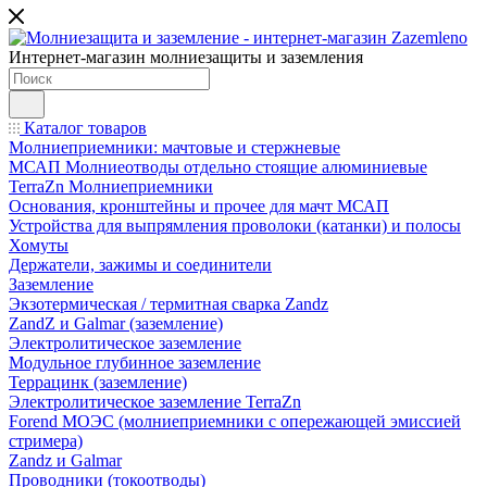
Интернет-магазин молниезащиты и заземления
Каталог товаров
Молниеприемники: мачтовые и стержневые
МСАП Молниеотводы отдельно стоящие алюминиевые
TerraZn Молниеприемники
Основания, кронштейны и прочее для мачт МСАП
Устройства для выпрямления проволоки (катанки) и полосы
Хомуты
Держатели, зажимы и соединители
Заземление
Экзотермическая / термитная сварка Zandz
ZandZ и Galmar (заземление)
Электролитическое заземление
Модульное глубинное заземление
Террацинк (заземление)
Электролитическое заземление TerraZn
Forend МОЭС (молниеприемники с опережающей эмиссией
стримера)
Zandz и Galmar
Проводники (токоотводы)