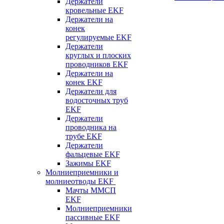
Держатели
кровельные EKF
Держатели на
конек
регулируемые EKF
Держатели
круглых и плоских
проводников EKF
Держатели на
конек EKF
Держатели для
водосточных труб
EKF
Держатели
проводника на
трубе EKF
Держатели
фальцевые EKF
Зажимы EKF
Молниеприемники и
молниеотводы EKF
Мачты ММСП
EKF
Молниеприемники
пассивные EKF