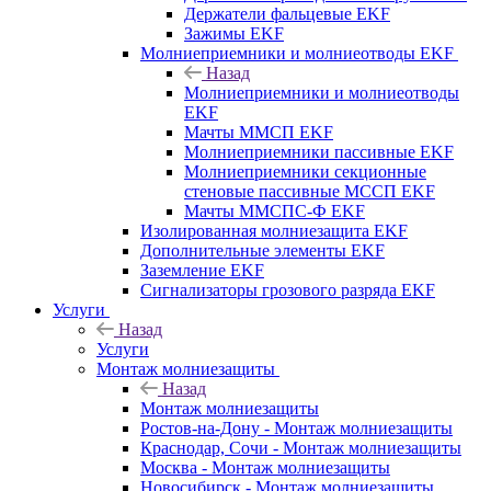
Держатели фальцевые EKF
Зажимы EKF
Молниеприемники и молниеотводы EKF
Назад
Молниеприемники и молниеотводы
EKF
Мачты ММСП EKF
Молниеприемники пассивные EKF
Молниеприемники секционные
стеновые пассивные МССП EKF
Мачты ММСПС-Ф EKF
Изолированная молниезащита EKF
Дополнительные элементы EKF
Заземление EKF
Сигнализаторы грозового разряда EKF
Услуги
Назад
Услуги
Монтаж молниезащиты
Назад
Монтаж молниезащиты
Ростов-на-Дону - Монтаж молниезащиты
Краснодар, Сочи - Монтаж молниезащиты
Москва - Монтаж молниезащиты
Новосибирск - Монтаж молниезащиты