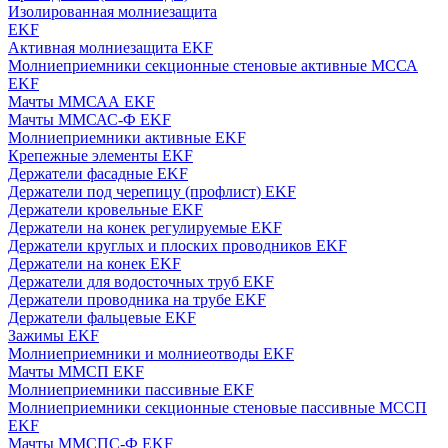
Изолированная молниезащита
EKF
Активная молниезащита EKF
Молниеприемники секционные стеновые активные МССА
EKF
Мачты ММСАА EKF
Мачты ММСАС-Ф EKF
Молниеприемники активные EKF
Крепежные элементы EKF
Держатели фасадные EKF
Держатели под черепицу (профлист) EKF
Держатели кровельные EKF
Держатели на конек регулируемые EKF
Держатели круглых и плоских проводников EKF
Держатели на конек EKF
Держатели для водосточных труб EKF
Держатели проводника на трубе EKF
Держатели фальцевые EKF
Зажимы EKF
Молниеприемники и молниеотводы EKF
Мачты ММСП EKF
Молниеприемники пассивные EKF
Молниеприемники секционные стеновые пассивные МССП
EKF
Мачты ММСПС-Ф EKF