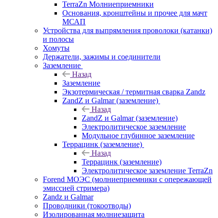
TerraZn Молниеприемники
Основания, кронштейны и прочее для мачт
МСАП
Устройства для выпрямления проволоки (катанки)
и полосы
Хомуты
Держатели, зажимы и соединители
Заземление
Назад
Заземление
Экзотермическая / термитная сварка Zandz
ZandZ и Galmar (заземление)
Назад
ZandZ и Galmar (заземление)
Электролитическое заземление
Модульное глубинное заземление
Террацинк (заземление)
Назад
Террацинк (заземление)
Электролитическое заземление TerraZn
Forend МОЭС (молниеприемники с опережающей
эмиссией стримера)
Zandz и Galmar
Проводники (токоотводы)
Изолированная молниезащита