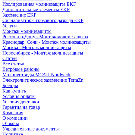
Изолированная молниезащита EKF
Дополнительные элементы EKF
Заземление EKF
Сигнализаторы грозового разряда EKF
Услуги
Монтаж молниезащиты
Ростов-на-Дону - Монтаж молниезащиты
Краснодар, Сочи - Монтаж молниезащиты
Москва - Монтаж молниезащиты
Новосибирск - Монтаж молниезащиты
Статьи
Все статьи
Ветровые районы
Молниеотводы МСАП Nordwerk
Электролитическое заземление TerraZn
Бренды
Как купить
Условия оплаты
Условия доставки
Гарантия на товар
Компания
О компании
Отзывы
Учредительные документы
Политика