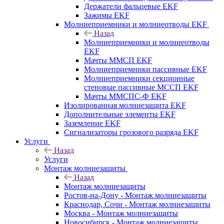
Держатели фальцевые EKF
Зажимы EKF
Молниеприемники и молниеотводы EKF
Назад
Молниеприемники и молниеотводы
EKF
Мачты ММСП EKF
Молниеприемники пассивные EKF
Молниеприемники секционные
стеновые пассивные МССП EKF
Мачты ММСПС-Ф EKF
Изолированная молниезащита EKF
Дополнительные элементы EKF
Заземление EKF
Сигнализаторы грозового разряда EKF
Услуги
Назад
Услуги
Монтаж молниезащиты
Назад
Монтаж молниезащиты
Ростов-на-Дону - Монтаж молниезащиты
Краснодар, Сочи - Монтаж молниезащиты
Москва - Монтаж молниезащиты
Новосибирск - Монтаж молниезащиты