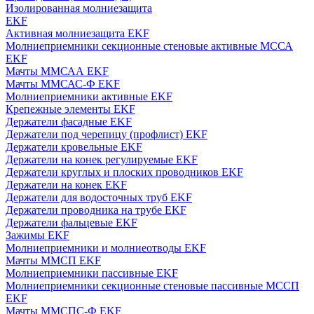
Изолированная молниезащита
EKF
Активная молниезащита EKF
Молниеприемники секционные стеновые активные МССА
EKF
Мачты ММСАА EKF
Мачты ММСАС-Ф EKF
Молниеприемники активные EKF
Крепежные элементы EKF
Держатели фасадные EKF
Держатели под черепицу (профлист) EKF
Держатели кровельные EKF
Держатели на конек регулируемые EKF
Держатели круглых и плоских проводников EKF
Держатели на конек EKF
Держатели для водосточных труб EKF
Держатели проводника на трубе EKF
Держатели фальцевые EKF
Зажимы EKF
Молниеприемники и молниеотводы EKF
Мачты ММСП EKF
Молниеприемники пассивные EKF
Молниеприемники секционные стеновые пассивные МССП
EKF
Мачты ММСПС-Ф EKF