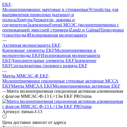
EKF
Молниеприемники: мачтовые и стержневые
Устройства для
выпрямления проволоки (катанки) и
полосы
Хомуты
Держатели, зажимы и
соединители
Заземление
Forend МОЭС (молниеприемники с
опережающей эмиссией стримера)
Zandz и Galmar
Проводники
(токоотводы)
Изолированная молниезащита
—
Активная молниезащита EKF
Крепежные элементы EKF
Молниеприемники и
молниеотводы EKF
Изолированная молниезащита
EKF
Дополнительные элементы EKF
Заземление
EKF
Сигнализаторы грозового разряда EKF
—
Мачты ММСАС-Ф EKF
Молниеприемники секционные стеновые активные МССА
EKF
Мачты ММСАА EKF
Молниеприемники активные EKF
—
Мачта молниеприемная секционная активная алюминиевая
c флагом ММСАС-Ф-13 L=13м EKF PROxima
Артикул:
mmsas-f-13
Цена доставки зависит от адреса