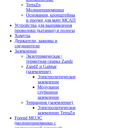
TerraZn
Молниеприемники
Основания, кронштейны
и прочее для мачт МСАП
Устройства для выпрямления
проволоки (катанки) и полосы
Хомуты
Держатели, зажимы и
соединители
Заземление
Экзотермическая /
термитная сварка Zandz
ZandZ и Galmar
(заземление)
Электролитическое
заземление
Модульное
глубинное
заземление
Террацинк (заземление)
Электролитическое
заземление TerraZn
Forend МОЭС
(молниеприемники с