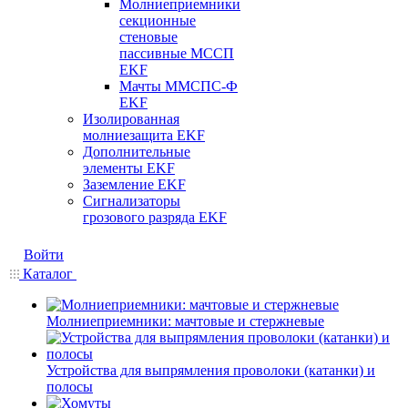
Молниеприемники
секционные
стеновые
пассивные МССП
EKF
Мачты ММСПС-Ф
EKF
Изолированная
молниезащита EKF
Дополнительные
элементы EKF
Заземление EKF
Сигнализаторы
грозового разряда EKF
Войти
Каталог
Молниеприемники: мачтовые и стержневые
Устройства для выпрямления проволоки (катанки) и
полосы