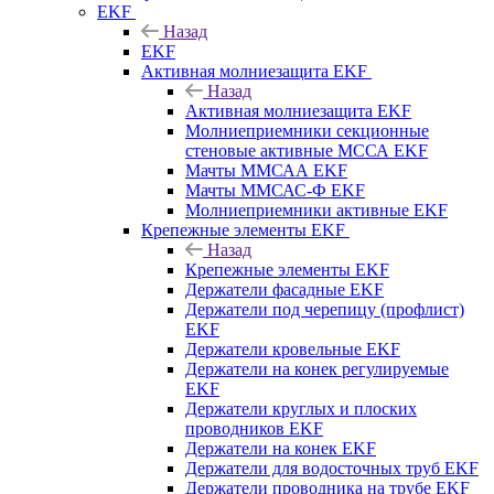
EKF
Назад
EKF
Активная молниезащита EKF
Назад
Активная молниезащита EKF
Молниеприемники секционные
стеновые активные МССА EKF
Мачты ММСАА EKF
Мачты ММСАС-Ф EKF
Молниеприемники активные EKF
Крепежные элементы EKF
Назад
Крепежные элементы EKF
Держатели фасадные EKF
Держатели под черепицу (профлист)
EKF
Держатели кровельные EKF
Держатели на конек регулируемые
EKF
Держатели круглых и плоских
проводников EKF
Держатели на конек EKF
Держатели для водосточных труб EKF
Держатели проводника на трубе EKF