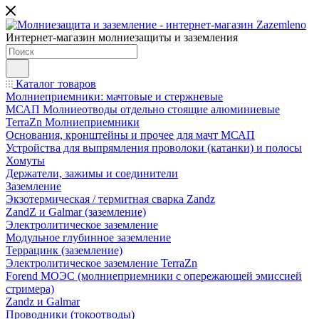
Интернет-магазин молниезащиты и заземления
Каталог товаров
Молниеприемники: мачтовые и стержневые
МСАП Молниеотводы отдельно стоящие алюминиевые
TerraZn Молниеприемники
Основания, кронштейны и прочее для мачт МСАП
Устройства для выпрямления проволоки (катанки) и полосы
Хомуты
Держатели, зажимы и соединители
Заземление
Экзотермическая / термитная сварка Zandz
ZandZ и Galmar (заземление)
Электролитическое заземление
Модульное глубинное заземление
Террацинк (заземление)
Электролитическое заземление TerraZn
Forend МОЭС (молниеприемники с опережающей эмиссией
стримера)
Zandz и Galmar
Проводники (токоотводы)