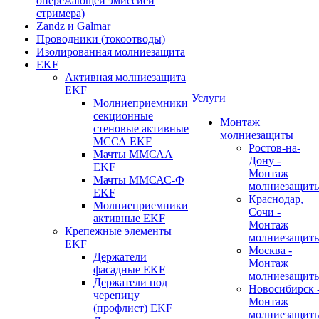
опережающей эмиссией
стримера)
Zandz и Galmar
Проводники (токоотводы)
Изолированная молниезащита
EKF
Активная молниезащита
EKF
Услуги
Молниеприемники
секционные
Монтаж
стеновые активные
молниезащиты
МССА EKF
Ростов-на-
Мачты ММСАА
Дону -
EKF
Монтаж
Мачты ММСАС-Ф
молниезащит
EKF
Краснодар,
Молниеприемники
Сочи -
активные EKF
Монтаж
Крепежные элементы
молниезащит
EKF
Москва -
Держатели
Монтаж
фасадные EKF
молниезащит
Держатели под
Новосибирск 
черепицу
Монтаж
(профлист) EKF
молниезащит