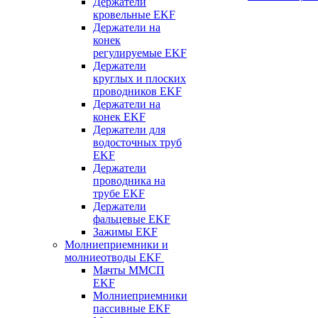
Держатели
кровельные EKF
Держатели на
конек
регулируемые EKF
Держатели
круглых и плоских
проводников EKF
Держатели на
конек EKF
Держатели для
водосточных труб
EKF
Держатели
проводника на
трубе EKF
Держатели
фальцевые EKF
Зажимы EKF
Молниеприемники и
молниеотводы EKF
Мачты ММСП
EKF
Молниеприемники
пассивные EKF