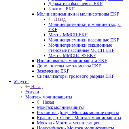
Держатели фальцевые EKF
Зажимы EKF
Молниеприемники и молниеотводы EKF
Назад
Молниеприемники и молниеотводы
EKF
Мачты ММСП EKF
Молниеприемники пассивные EKF
Молниеприемники секционные
стеновые пассивные МССП EKF
Мачты ММСПС-Ф EKF
Изолированная молниезащита EKF
Дополнительные элементы EKF
Заземление EKF
Сигнализаторы грозового разряда EKF
Услуги
Назад
Услуги
Монтаж молниезащиты
Назад
Монтаж молниезащиты
Ростов-на-Дону - Монтаж молниезащиты
Краснодар, Сочи - Монтаж молниезащиты
Москва - Монтаж молниезащиты
Новосибирск - Монтаж молниезащиты