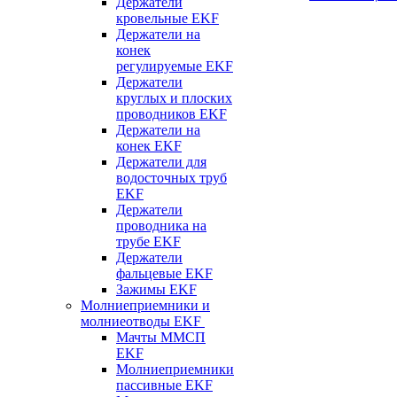
Держатели
кровельные EKF
Держатели на
конек
регулируемые EKF
Держатели
круглых и плоских
проводников EKF
Держатели на
конек EKF
Держатели для
водосточных труб
EKF
Держатели
проводника на
трубе EKF
Держатели
фальцевые EKF
Зажимы EKF
Молниеприемники и
молниеотводы EKF
Мачты ММСП
EKF
Молниеприемники
пассивные EKF