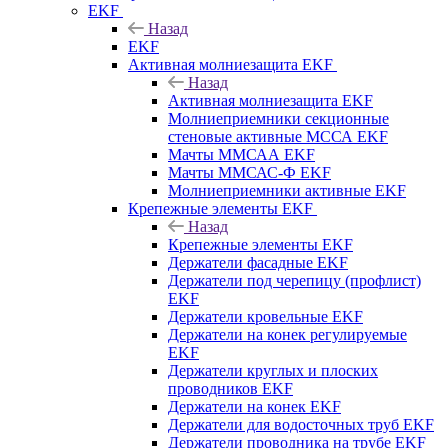
EKF
Назад
EKF
Активная молниезащита EKF
Назад
Активная молниезащита EKF
Молниеприемники секционные
стеновые активные МССА EKF
Мачты ММСАА EKF
Мачты ММСАС-Ф EKF
Молниеприемники активные EKF
Крепежные элементы EKF
Назад
Крепежные элементы EKF
Держатели фасадные EKF
Держатели под черепицу (профлист)
EKF
Держатели кровельные EKF
Держатели на конек регулируемые
EKF
Держатели круглых и плоских
проводников EKF
Держатели на конек EKF
Держатели для водосточных труб EKF
Держатели проводника на трубе EKF