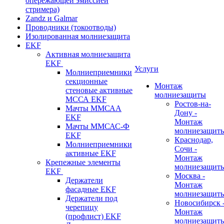
опережающей эмиссией
стримера)
Zandz и Galmar
Проводники (токоотводы)
Изолированная молниезащита
EKF
Активная молниезащита
EKF
Услуги
Молниеприемники
секционные
Монтаж
стеновые активные
молниезащиты
МССА EKF
Ростов-на-
Мачты ММСАА
Дону -
EKF
Монтаж
Мачты ММСАС-Ф
молниезащит
EKF
Краснодар,
Молниеприемники
Сочи -
активные EKF
Монтаж
Крепежные элементы
молниезащит
EKF
Москва -
Держатели
Монтаж
фасадные EKF
молниезащит
Держатели под
Новосибирск 
черепицу
Монтаж
(профлист) EKF
молниезащит