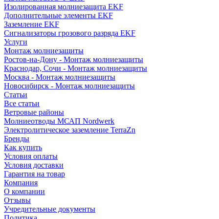
Изолированная молниезащита EKF
Дополнительные элементы EKF
Заземление EKF
Сигнализаторы грозового разряда EKF
Услуги
Монтаж молниезащиты
Ростов-на-Дону - Монтаж молниезащиты
Краснодар, Сочи - Монтаж молниезащиты
Москва - Монтаж молниезащиты
Новосибирск - Монтаж молниезащиты
Статьи
Все статьи
Ветровые районы
Молниеотводы МСАП Nordwerk
Электролитическое заземление TerraZn
Бренды
Как купить
Условия оплаты
Условия доставки
Гарантия на товар
Компания
О компании
Отзывы
Учредительные документы
Политика