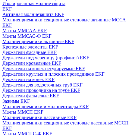
Изолированная молниезащита
EKF
Активная молниезащита EKF
Молниеприемники секционные стеновые активные МССА
EKF
Мачты ММСАА EKF
Мачты ММСАС-Ф EKF
Молниеприемники активные EKF
Крепежные элементы EKF
Держатели фасадные EKF
Держатели под черепицу (профлист) EKF
Держатели кровельные EKF
Держатели на конек регулируемые EKF
Держатели круглых и плоских проводников EKF
Держатели на конек EKF
Держатели для водосточных труб EKF
Держатели проводника на трубе EKF
Держатели фальцевые EKF
Зажимы EKF
Молниеприемники и молниеотводы EKF
Мачты ММСП EKF
Молниеприемники пассивные EKF
Молниеприемники секционные стеновые пассивные МССП
EKF
Мачты ММСПС-Ф EKF