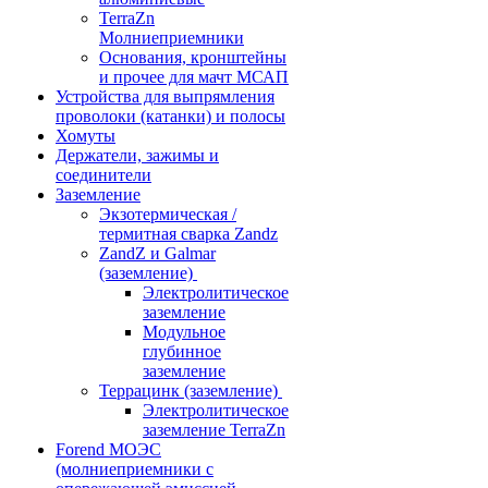
TerraZn
Молниеприемники
Основания, кронштейны
и прочее для мачт МСАП
Устройства для выпрямления
проволоки (катанки) и полосы
Хомуты
Держатели, зажимы и
соединители
Заземление
Экзотермическая /
термитная сварка Zandz
ZandZ и Galmar
(заземление)
Электролитическое
заземление
Модульное
глубинное
заземление
Террацинк (заземление)
Электролитическое
заземление TerraZn
Forend МОЭС
(молниеприемники с