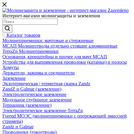
Интернет-магазин молниезащиты и заземления
Каталог товаров
Молниеприемники: мачтовые и стержневые
МСАП Молниеотводы отдельно стоящие алюминиевые
TerraZn Молниеприемники
Основания, кронштейны и прочее для мачт МСАП
Устройства для выпрямления проволоки (катанки) и полосы
Хомуты
Держатели, зажимы и соединители
Заземление
Экзотермическая / термитная сварка Zandz
ZandZ и Galmar (заземление)
Электролитическое заземление
Модульное глубинное заземление
Террацинк (заземление)
Электролитическое заземление TerraZn
Forend МОЭС (молниеприемники с опережающей эмиссией
стримера)
Zandz и Galmar
Проводники (токоотводы)