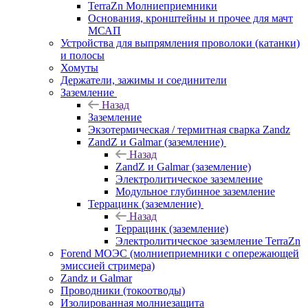
TerraZn Молниеприемники
Основания, кронштейны и прочее для мачт
МСАП
Устройства для выпрямления проволоки (катанки)
и полосы
Хомуты
Держатели, зажимы и соединители
Заземление
Назад
Заземление
Экзотермическая / термитная сварка Zandz
ZandZ и Galmar (заземление)
Назад
ZandZ и Galmar (заземление)
Электролитическое заземление
Модульное глубинное заземление
Террацинк (заземление)
Назад
Террацинк (заземление)
Электролитическое заземление TerraZn
Forend МОЭС (молниеприемники с опережающей
эмиссией стримера)
Zandz и Galmar
Проводники (токоотводы)
Изолированная молниезащита