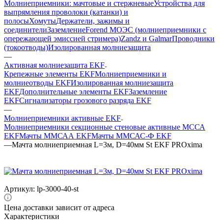
Молниеприемники: мачтовые и стержневые
Устройства для
выпрямления проволоки (катанки) и
полосы
Хомуты
Держатели, зажимы и
соединители
Заземление
Forend МОЭС (молниеприемники с
опережающей эмиссией стримера)
Zandz и Galmar
Проводники
(токоотводы)
Изолированная молниезащита
—
Активная молниезащита EKF
Крепежные элементы EKF
Молниеприемники и
молниеотводы EKF
Изолированная молниезащита
EKF
Дополнительные элементы EKF
Заземление
EKF
Сигнализаторы грозового разряда EKF
—
Молниеприемники активные EKF
Молниеприемники секционные стеновые активные МССА
EKF
Мачты ММСАА EKF
Мачты ММСАС-Ф EKF
—
Мачта молниеприемная L=3м, D=40мм St EKF PROxima
Артикул:
lp-3000-40-st
Цена доставки зависит от адреса
Характеристики