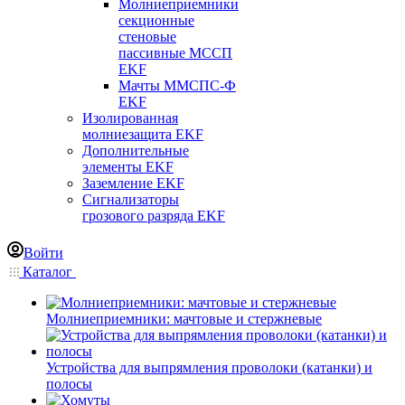
Молниеприемники
секционные
стеновые
пассивные МССП
EKF
Мачты ММСПС-Ф
EKF
Изолированная
молниезащита EKF
Дополнительные
элементы EKF
Заземление EKF
Сигнализаторы
грозового разряда EKF
Войти
Каталог
Молниеприемники: мачтовые и стержневые
Устройства для выпрямления проволоки (катанки) и
полосы