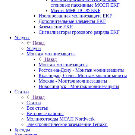
стеновые пассивные МССП EKF
Мачты ММСПС-Ф EKF
Изолированная молниезащита EKF
Дополнительные элементы EKF
Заземление EKF
Сигнализаторы грозового разряда EKF
Услуги
Назад
Услуги
Монтаж молниезащиты
Назад
Монтаж молниезащиты
Ростов-на-Дону - Монтаж молниезащиты
Краснодар, Сочи - Монтаж молниезащиты
Москва - Монтаж молниезащиты
Новосибирск - Монтаж молниезащиты
Статьи
Назад
Статьи
Все статьи
Ветровые районы
Молниеотводы МСАП Nordwerk
Электролитическое заземление TerraZn
Бренды