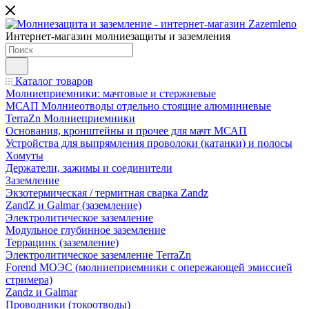
Интернет-магазин молниезащиты и заземления
Каталог товаров
Молниеприемники: мачтовые и стержневые
МСАП Молниеотводы отдельно стоящие алюминиевые
TerraZn Молниеприемники
Основания, кронштейны и прочее для мачт МСАП
Устройства для выпрямления проволоки (катанки) и полосы
Хомуты
Держатели, зажимы и соединители
Заземление
Экзотермическая / термитная сварка Zandz
ZandZ и Galmar (заземление)
Электролитическое заземление
Модульное глубинное заземление
Террацинк (заземление)
Электролитическое заземление TerraZn
Forend МОЭС (молниеприемники с опережающей эмиссией
стримера)
Zandz и Galmar
Проводники (токоотводы)