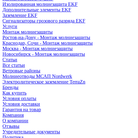
Изолированная молниезащита EKF
Дополнительные элементы EKF
Заземление EKF
Сигнализаторы грозового разряда EKF
Услуги
Монтаж молниезащиты
Ростов-на-Дону - Монтаж молниезащиты
Краснодар, Сочи - Монтаж молниезащиты
Москва - Монтаж молниезащиты
Новосибирск - Монтаж молниезащиты
Статьи
Все статьи
Ветровые районы
Молниеотводы МСАП Nordwerk
Электролитическое заземление TerraZn
Бренды
Как купить
Условия оплаты
Условия доставки
Гарантия на товар
Компания
О компании
Отзывы
Учредительные документы
Политика