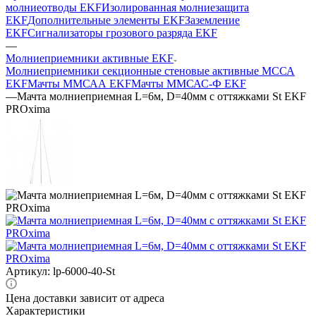
молниеотводы EKF
Изолированная молниезащита
EKF
Дополнительные элементы EKF
Заземление
EKF
Сигнализаторы грозового разряда EKF
—
Молниеприемники активные EKF
Молниеприемники секционные стеновые активные МССА
EKF
Мачты ММСАА EKF
Мачты ММСАС-Ф EKF
—
Мачта молниеприемная L=6м, D=40мм с оттяжками St EKF
PROxima
Артикул:
lp-6000-40-St
Цена доставки зависит от адреса
Характеристики