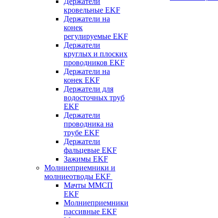
Держатели
кровельные EKF
Держатели на
конек
регулируемые EKF
Держатели
круглых и плоских
проводников EKF
Держатели на
конек EKF
Держатели для
водосточных труб
EKF
Держатели
проводника на
трубе EKF
Держатели
фальцевые EKF
Зажимы EKF
Молниеприемники и
молниеотводы EKF
Мачты ММСП
EKF
Молниеприемники
пассивные EKF