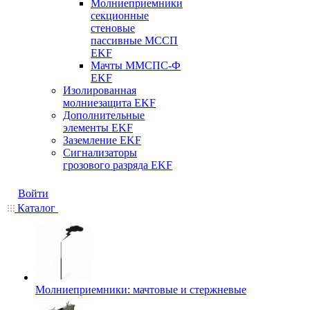
Молниеприемники
секционные
стеновые
пассивные МССП
EKF
Мачты ММСПС-Ф
EKF
Изолированная
молниезащита EKF
Дополнительные
элементы EKF
Заземление EKF
Сигнализаторы
грозового разряда EKF
Войти
Каталог
Молниеприемники: мачтовые и стержневые