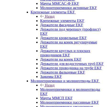
Мачты ММСАС-Ф EKF
Молниеприемники активные EKF
Крепежные элементы EKF
Назад
Крепежные элементы EKF
Держатели фасадные EKF
Держатели под черепицу (профлист)
EKF
Держатели кровельные EKF
Держатели на конек регулируемые
EKF
Держатели круглых и плоских
проводников EKF
Держатели на конек EKF
Держатели для водосточных труб EKF
Держатели проводника на трубе EKF
Держатели фальцевые EKF
Зажимы EKF
Молниеприемники и молниеотводы EKF
Назад
Молниеприемники и молниеотводы
EKF
Мачты ММСП EKF
Молниеприемники пассивные EKF
Молниеприемники секционные