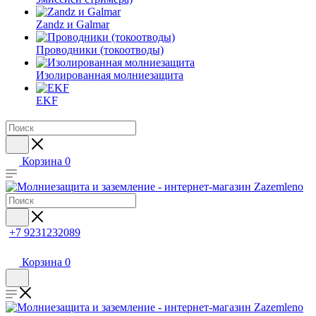
Zandz и Galmar
Проводники (токоотводы)
Изолированная молниезащита
EKF
Корзина
0
+7 9231232089
Корзина
0