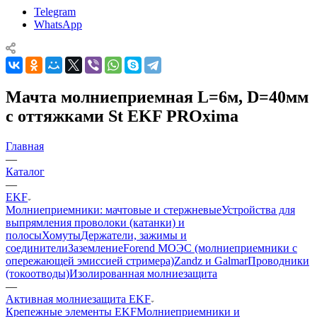
Telegram
WhatsApp
Мачта молниеприемная L=6м, D=40мм
с оттяжками St EKF PROxima
Главная
—
Каталог
—
EKF
Молниеприемники: мачтовые и стержневые
Устройства для
выпрямления проволоки (катанки) и
полосы
Хомуты
Держатели, зажимы и
соединители
Заземление
Forend МОЭС (молниеприемники с
опережающей эмиссией стримера)
Zandz и Galmar
Проводники
(токоотводы)
Изолированная молниезащита
—
Активная молниезащита EKF
Крепежные элементы EKF
Молниеприемники и