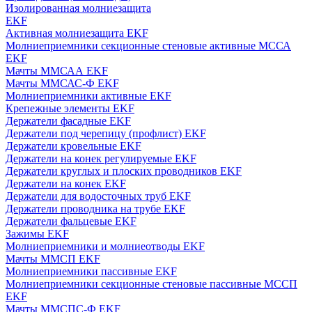
Изолированная молниезащита
EKF
Активная молниезащита EKF
Молниеприемники секционные стеновые активные МССА
EKF
Мачты ММСАА EKF
Мачты ММСАС-Ф EKF
Молниеприемники активные EKF
Крепежные элементы EKF
Держатели фасадные EKF
Держатели под черепицу (профлист) EKF
Держатели кровельные EKF
Держатели на конек регулируемые EKF
Держатели круглых и плоских проводников EKF
Держатели на конек EKF
Держатели для водосточных труб EKF
Держатели проводника на трубе EKF
Держатели фальцевые EKF
Зажимы EKF
Молниеприемники и молниеотводы EKF
Мачты ММСП EKF
Молниеприемники пассивные EKF
Молниеприемники секционные стеновые пассивные МССП
EKF
Мачты ММСПС-Ф EKF