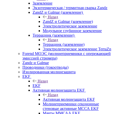
Заземление
Экзотермическая / термитная сварка Zandz
ZandZ и Galmar (заземление)
Назад
ZandZ и Galmar (заземление)
Электролитическое заземление
Модульное глубинное заземление
Террацинк (заземление)
Назад
Террацинк (заземление)
Электролитическое заземление TerraZn
Forend МОЭС (молниеприемники с опережающей
эмиссией стримера)
Zandz и Galmar
Проводники (токоотводы)
Изолированная молниезащита
EKF
Назад
EKF
Активная молниезащита EKF
Назад
Активная молниезащита EKF
Молниеприемники секционные
стеновые активные МССА EKF
Мачты ММСАА EKF