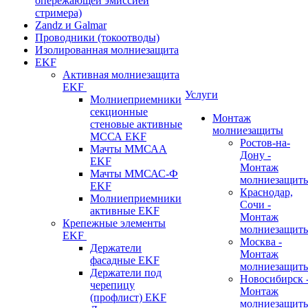
опережающей эмиссией
стримера)
Zandz и Galmar
Проводники (токоотводы)
Изолированная молниезащита
EKF
Активная молниезащита
EKF
Услуги
Молниеприемники
секционные
Монтаж
стеновые активные
молниезащиты
МССА EKF
Ростов-на-
Мачты ММСАА
Дону -
EKF
Монтаж
Мачты ММСАС-Ф
молниезащит
EKF
Краснодар,
Молниеприемники
Сочи -
активные EKF
Монтаж
Крепежные элементы
молниезащит
EKF
Москва -
Держатели
Монтаж
фасадные EKF
молниезащит
Держатели под
Новосибирск 
черепицу
Монтаж
(профлист) EKF
молниезащит