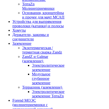
TerraZn
Молниеприемники
Основания, кронштейны
и прочее для мачт МСАП
Устройства для выпрямления
проволоки (катанки) и полосы
Хомуты
Держатели, зажимы и
соединители
Заземление
Экзотермическая /
термитная сварка Zandz
ZandZ и Galmar
(заземление)
Электролитическое
заземление
Модульное
глубинное
заземление
Террацинк (заземление)
Электролитическое
заземление TerraZn
Forend МОЭС
(молниеприемники с