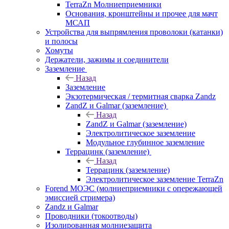
TerraZn Молниеприемники
Основания, кронштейны и прочее для мачт
МСАП
Устройства для выпрямления проволоки (катанки)
и полосы
Хомуты
Держатели, зажимы и соединители
Заземление
Назад
Заземление
Экзотермическая / термитная сварка Zandz
ZandZ и Galmar (заземление)
Назад
ZandZ и Galmar (заземление)
Электролитическое заземление
Модульное глубинное заземление
Террацинк (заземление)
Назад
Террацинк (заземление)
Электролитическое заземление TerraZn
Forend МОЭС (молниеприемники с опережающей
эмиссией стримера)
Zandz и Galmar
Проводники (токоотводы)
Изолированная молниезащита