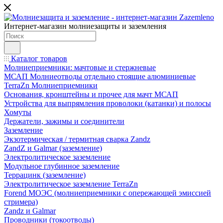
Интернет-магазин молниезащиты и заземления
Каталог товаров
Молниеприемники: мачтовые и стержневые
МСАП Молниеотводы отдельно стоящие алюминиевые
TerraZn Молниеприемники
Основания, кронштейны и прочее для мачт МСАП
Устройства для выпрямления проволоки (катанки) и полосы
Хомуты
Держатели, зажимы и соединители
Заземление
Экзотермическая / термитная сварка Zandz
ZandZ и Galmar (заземление)
Электролитическое заземление
Модульное глубинное заземление
Террацинк (заземление)
Электролитическое заземление TerraZn
Forend МОЭС (молниеприемники с опережающей эмиссией
стримера)
Zandz и Galmar
Проводники (токоотводы)