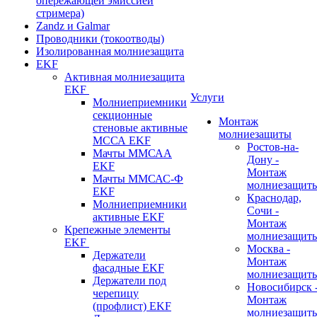
опережающей эмиссией
стримера)
Zandz и Galmar
Проводники (токоотводы)
Изолированная молниезащита
EKF
Активная молниезащита
EKF
Услуги
Молниеприемники
секционные
Монтаж
стеновые активные
молниезащиты
МССА EKF
Ростов-на-
Мачты ММСАА
Дону -
EKF
Монтаж
Мачты ММСАС-Ф
молниезащит
EKF
Краснодар,
Молниеприемники
Сочи -
активные EKF
Монтаж
Крепежные элементы
молниезащит
EKF
Москва -
Держатели
Монтаж
фасадные EKF
молниезащит
Держатели под
Новосибирск 
черепицу
Монтаж
(профлист) EKF
молниезащит