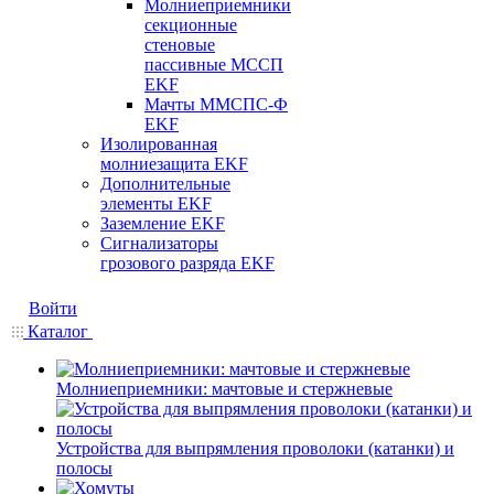
Молниеприемники
секционные
стеновые
пассивные МССП
EKF
Мачты ММСПС-Ф
EKF
Изолированная
молниезащита EKF
Дополнительные
элементы EKF
Заземление EKF
Сигнализаторы
грозового разряда EKF
Войти
Каталог
Молниеприемники: мачтовые и стержневые
Устройства для выпрямления проволоки (катанки) и
полосы