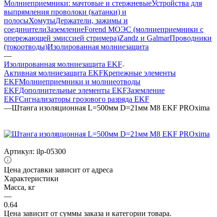
Молниеприемники: мачтовые и стержневые
Устройства для
выпрямления проволоки (катанки) и
полосы
Хомуты
Держатели, зажимы и
соединители
Заземление
Forend МОЭС (молниеприемники с
опережающей эмиссией стримера)
Zandz и Galmar
Проводники
(токоотводы)
Изолированная молниезащита
—
Изолированная молниезащита EKF
Активная молниезащита EKF
Крепежные элементы
EKF
Молниеприемники и молниеотводы
EKF
Дополнительные элементы EKF
Заземление
EKF
Сигнализаторы грозового разряда EKF
—
Штанга изоляционная L=500мм D=21мм М8 EKF PROxima
Артикул:
ilp-05300
Цена доставки зависит от адреса
Характеристики
Масса, кг
—
0.64
Цена зависит от суммы заказа и категории товара.