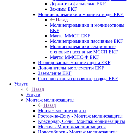
Держатели фальцевые EKF
Зажимы EKF
Молниеприемники и молниеотводы EKF
Назад
Молниеприемники и молниеотводы
EKF
Мачты ММСП EKF
Молниеприемники пассивные EKF
Молниеприемники секционные
стеновые пассивные МССП EKF
Мачты ММСПС-Ф EKF
Изолированная молниезащита EKF
Дополнительные элементы EKF
Заземление EKF
Сигнализаторы грозового разряда EKF
Услуги
Назад
Услуги
Монтаж молниезащиты
Назад
Монтаж молниезащиты
Ростов-на-Дону - Монтаж молниезащиты
Краснодар, Сочи - Монтаж молниезащиты
Москва - Монтаж молниезащиты
Новосибирск - Монтаж молниезащиты