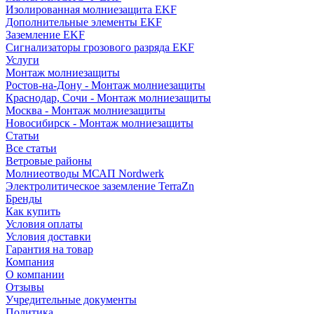
Изолированная молниезащита EKF
Дополнительные элементы EKF
Заземление EKF
Сигнализаторы грозового разряда EKF
Услуги
Монтаж молниезащиты
Ростов-на-Дону - Монтаж молниезащиты
Краснодар, Сочи - Монтаж молниезащиты
Москва - Монтаж молниезащиты
Новосибирск - Монтаж молниезащиты
Статьи
Все статьи
Ветровые районы
Молниеотводы МСАП Nordwerk
Электролитическое заземление TerraZn
Бренды
Как купить
Условия оплаты
Условия доставки
Гарантия на товар
Компания
О компании
Отзывы
Учредительные документы
Политика