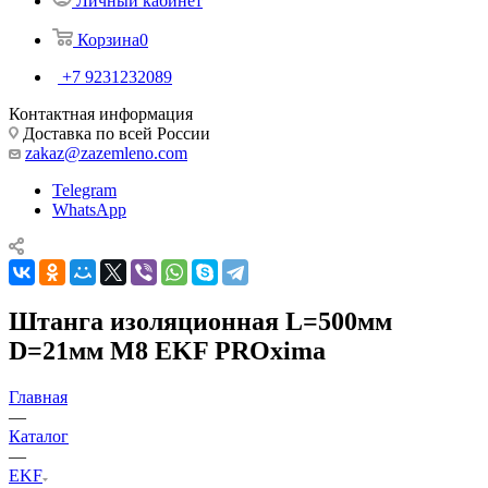
Личный кабинет
Корзина
0
+7 9231232089
Контактная информация
Доставка по всей России
zakaz@zazemleno.com
Telegram
WhatsApp
Штанга изоляционная L=500мм
D=21мм М8 EKF PROxima
Главная
—
Каталог
—
EKF