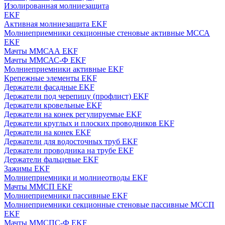
Изолированная молниезащита
EKF
Активная молниезащита EKF
Молниеприемники секционные стеновые активные МССА
EKF
Мачты ММСАА EKF
Мачты ММСАС-Ф EKF
Молниеприемники активные EKF
Крепежные элементы EKF
Держатели фасадные EKF
Держатели под черепицу (профлист) EKF
Держатели кровельные EKF
Держатели на конек регулируемые EKF
Держатели круглых и плоских проводников EKF
Держатели на конек EKF
Держатели для водосточных труб EKF
Держатели проводника на трубе EKF
Держатели фальцевые EKF
Зажимы EKF
Молниеприемники и молниеотводы EKF
Мачты ММСП EKF
Молниеприемники пассивные EKF
Молниеприемники секционные стеновые пассивные МССП
EKF
Мачты ММСПС-Ф EKF