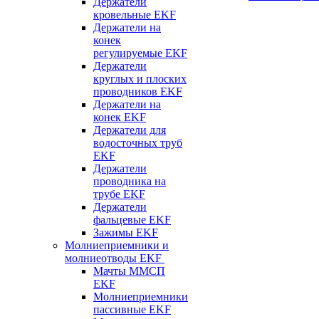
Держатели
кровельные EKF
Держатели на
конек
регулируемые EKF
Держатели
круглых и плоских
проводников EKF
Держатели на
конек EKF
Держатели для
водосточных труб
EKF
Держатели
проводника на
трубе EKF
Держатели
фальцевые EKF
Зажимы EKF
Молниеприемники и
молниеотводы EKF
Мачты ММСП
EKF
Молниеприемники
пассивные EKF