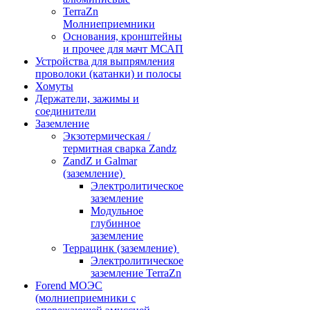
TerraZn
Молниеприемники
Основания, кронштейны
и прочее для мачт МСАП
Устройства для выпрямления
проволоки (катанки) и полосы
Хомуты
Держатели, зажимы и
соединители
Заземление
Экзотермическая /
термитная сварка Zandz
ZandZ и Galmar
(заземление)
Электролитическое
заземление
Модульное
глубинное
заземление
Террацинк (заземление)
Электролитическое
заземление TerraZn
Forend МОЭС
(молниеприемники с