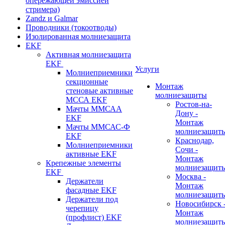
опережающей эмиссией
стримера)
Zandz и Galmar
Проводники (токоотводы)
Изолированная молниезащита
EKF
Активная молниезащита
EKF
Услуги
Молниеприемники
секционные
Монтаж
стеновые активные
молниезащиты
МССА EKF
Ростов-на-
Мачты ММСАА
Дону -
EKF
Монтаж
Мачты ММСАС-Ф
молниезащит
EKF
Краснодар,
Молниеприемники
Сочи -
активные EKF
Монтаж
Крепежные элементы
молниезащит
EKF
Москва -
Держатели
Монтаж
фасадные EKF
молниезащит
Держатели под
Новосибирск 
черепицу
Монтаж
(профлист) EKF
молниезащит