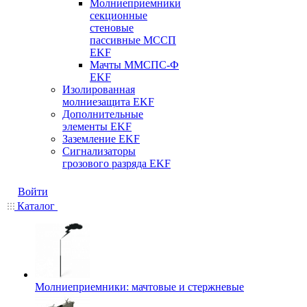
Молниеприемники
секционные
стеновые
пассивные МССП
EKF
Мачты ММСПС-Ф
EKF
Изолированная
молниезащита EKF
Дополнительные
элементы EKF
Заземление EKF
Сигнализаторы
грозового разряда EKF
Войти
Каталог
Молниеприемники: мачтовые и стержневые