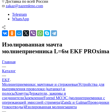
Доставка по всей России
zakaz@zazemleno.com
Telegram
WhatsApp
Изолированная мачта
молниеприемника L=6м EKF PROxima
Главная
—
Каталог
—
EKF
Молниеприемники: мачтовые и стержневые
Устройства для
выпрямления проволоки (катанки) и
полосы
Хомуты
Держатели, зажимы и
соединители
Заземление
Forend МОЭС (молниеприемники с
опережающей эмиссией стримера)
Zandz и Galmar
Проводники
(токоотводы)
Изолированная молниезащита
—