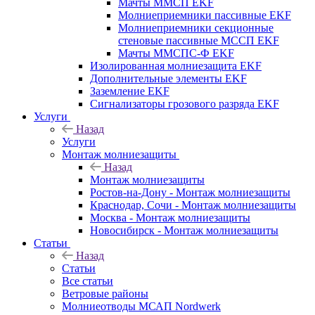
Мачты ММСП EKF
Молниеприемники пассивные EKF
Молниеприемники секционные
стеновые пассивные МССП EKF
Мачты ММСПС-Ф EKF
Изолированная молниезащита EKF
Дополнительные элементы EKF
Заземление EKF
Сигнализаторы грозового разряда EKF
Услуги
Назад
Услуги
Монтаж молниезащиты
Назад
Монтаж молниезащиты
Ростов-на-Дону - Монтаж молниезащиты
Краснодар, Сочи - Монтаж молниезащиты
Москва - Монтаж молниезащиты
Новосибирск - Монтаж молниезащиты
Статьи
Назад
Статьи
Все статьи
Ветровые районы
Молниеотводы МСАП Nordwerk