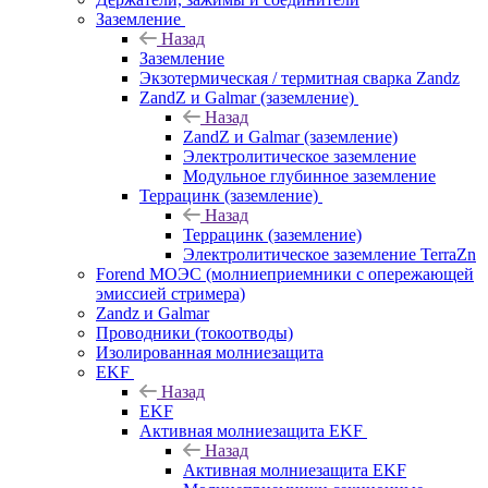
Заземление
Назад
Заземление
Экзотермическая / термитная сварка Zandz
ZandZ и Galmar (заземление)
Назад
ZandZ и Galmar (заземление)
Электролитическое заземление
Модульное глубинное заземление
Террацинк (заземление)
Назад
Террацинк (заземление)
Электролитическое заземление TerraZn
Forend МОЭС (молниеприемники с опережающей
эмиссией стримера)
Zandz и Galmar
Проводники (токоотводы)
Изолированная молниезащита
EKF
Назад
EKF
Активная молниезащита EKF
Назад
Активная молниезащита EKF