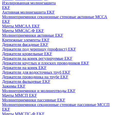
Изолированная молниезащита
EKF
Активная молниезащита EKF
Молниеприемники секционные стеновые активные МССА
EKF
Мачты ММСАА EKF
Мачты ММСАС-Ф EKF
Молниеприемники активные EKF
Крепежные элементы EKF
Держатели фасадные EKF
Держатели под черепицу (профлист) EKF
Держатели кровельные EKF
Держатели на конек регулируемые EKF
Держатели круглых и плоских проводников EKF
Держатели на конек EKF
Держатели для водосточных труб EKF
Держатели проводника на трубе EKF
Держатели фальцевые EKF
Зажимы EKF
Молниеприемники и молниеотводы EKF
Мачты ММСП EKF
Молниеприемники пассивные EKF
Молниеприемники секционные стеновые пассивные МССП
EKF
Мачты ММСПС-Ф EKF