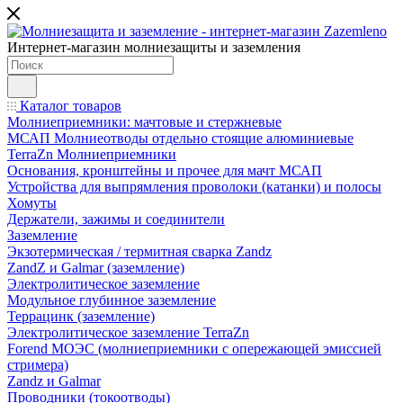
Интернет-магазин молниезащиты и заземления
Каталог товаров
Молниеприемники: мачтовые и стержневые
МСАП Молниеотводы отдельно стоящие алюминиевые
TerraZn Молниеприемники
Основания, кронштейны и прочее для мачт МСАП
Устройства для выпрямления проволоки (катанки) и полосы
Хомуты
Держатели, зажимы и соединители
Заземление
Экзотермическая / термитная сварка Zandz
ZandZ и Galmar (заземление)
Электролитическое заземление
Модульное глубинное заземление
Террацинк (заземление)
Электролитическое заземление TerraZn
Forend МОЭС (молниеприемники с опережающей эмиссией
стримера)
Zandz и Galmar
Проводники (токоотводы)