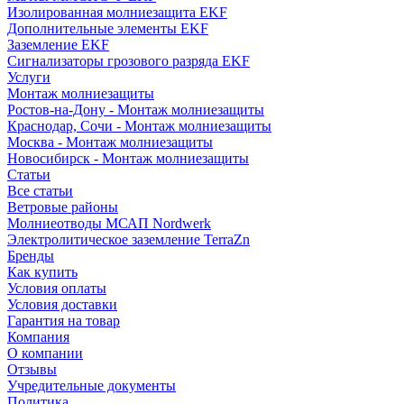
Изолированная молниезащита EKF
Дополнительные элементы EKF
Заземление EKF
Сигнализаторы грозового разряда EKF
Услуги
Монтаж молниезащиты
Ростов-на-Дону - Монтаж молниезащиты
Краснодар, Сочи - Монтаж молниезащиты
Москва - Монтаж молниезащиты
Новосибирск - Монтаж молниезащиты
Статьи
Все статьи
Ветровые районы
Молниеотводы МСАП Nordwerk
Электролитическое заземление TerraZn
Бренды
Как купить
Условия оплаты
Условия доставки
Гарантия на товар
Компания
О компании
Отзывы
Учредительные документы
Политика