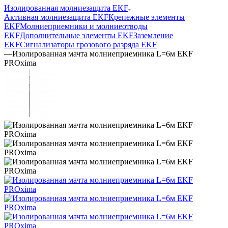
Изолированная молниезащита EKF
Активная молниезащита EKF
Крепежные элементы
EKF
Молниеприемники и молниеотводы
EKF
Дополнительные элементы EKF
Заземление
EKF
Сигнализаторы грозового разряда EKF
—
Изолированная мачта молниеприемника L=6м EKF
PROxima