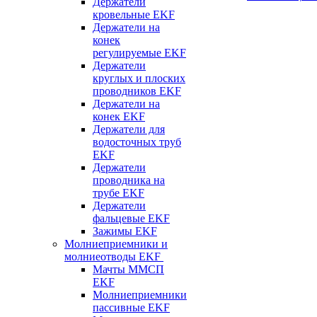
Держатели
кровельные EKF
Держатели на
конек
регулируемые EKF
Держатели
круглых и плоских
проводников EKF
Держатели на
конек EKF
Держатели для
водосточных труб
EKF
Держатели
проводника на
трубе EKF
Держатели
фальцевые EKF
Зажимы EKF
Молниеприемники и
молниеотводы EKF
Мачты ММСП
EKF
Молниеприемники
пассивные EKF