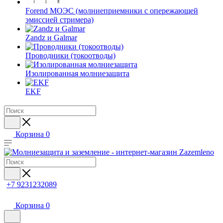
Forend МОЭС (молниеприемники с опережающей
эмиссией стримера)
Zandz и Galmar
Проводники (токоотводы)
Изолированная молниезащита
EKF
Корзина
0
+7 9231232089
Корзина
0