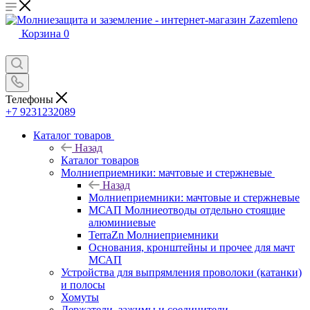
Корзина
0
Телефоны
+7 9231232089
Каталог товаров
Назад
Каталог товаров
Молниеприемники: мачтовые и стержневые
Назад
Молниеприемники: мачтовые и стержневые
МСАП Молниеотводы отдельно стоящие
алюминиевые
TerraZn Молниеприемники
Основания, кронштейны и прочее для мачт
МСАП
Устройства для выпрямления проволоки (катанки)
и полосы
Хомуты
Держатели, зажимы и соединители