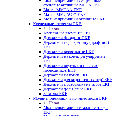
Молниеприемники секционные
стеновые активные МССА EKF
Мачты ММСАА EKF
Мачты ММСАС-Ф EKF
Молниеприемники активные EKF
Крепежные элементы EKF
Назад
Крепежные элементы EKF
Держатели фасадные EKF
Держатели под черепицу (профлист)
EKF
Держатели кровельные EKF
Держатели на конек регулируемые
EKF
Держатели круглых и плоских
проводников EKF
Держатели на конек EKF
Держатели для водосточных труб EKF
Держатели проводника на трубе EKF
Держатели фальцевые EKF
Зажимы EKF
Молниеприемники и молниеотводы EKF
Назад
Молниеприемники и молниеотводы
EKF