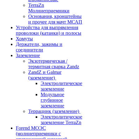
TerraZn
Молниеприемники
Основания, кронштейны
и прочее для мачт МСАП
Устройства для выпрямления
проволоки (катанки) и полосы
Хомуты
Держатели, зажимы и
соединители
Заземление
Экзотермическая /
термитная сварка Zandz
ZandZ и Galmar
(заземление)
Электролитическое
заземление
Модульное
глубинное
заземление
Террацинк (заземление)
Электролитическое
заземление TerraZn
Forend МОЭС
(молниеприемники с