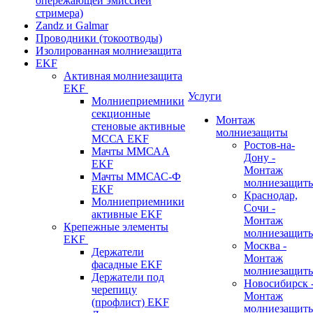
опережающей эмиссией
стримера)
Zandz и Galmar
Проводники (токоотводы)
Изолированная молниезащита
EKF
Активная молниезащита
EKF
Услуги
Молниеприемники
секционные
Монтаж
стеновые активные
молниезащиты
МССА EKF
Ростов-на-
Мачты ММСАА
Дону -
EKF
Монтаж
Мачты ММСАС-Ф
молниезащит
EKF
Краснодар,
Молниеприемники
Сочи -
активные EKF
Монтаж
Крепежные элементы
молниезащит
EKF
Москва -
Держатели
Монтаж
фасадные EKF
молниезащит
Держатели под
Новосибирск 
черепицу
Монтаж
(профлист) EKF
молниезащит