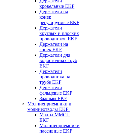
Держатели
кровельные EKF
Держатели на
конек
регулируемые EKF
Держатели
круглых и плоских
проводников EKF
Держатели на
конек EKF
Держатели для
водосточных труб
EKF
Держатели
проводника на
трубе EKF
Держатели
фальцевые EKF
Зажимы EKF
Молниеприемники и
молниеотводы EKF
Мачты ММСП
EKF
Молниеприемники
пассивные EKF