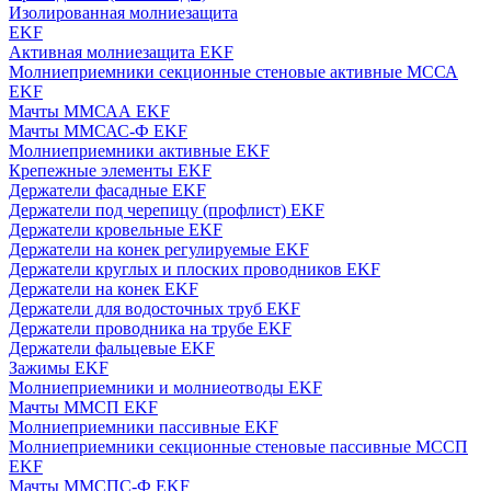
Изолированная молниезащита
EKF
Активная молниезащита EKF
Молниеприемники секционные стеновые активные МССА
EKF
Мачты ММСАА EKF
Мачты ММСАС-Ф EKF
Молниеприемники активные EKF
Крепежные элементы EKF
Держатели фасадные EKF
Держатели под черепицу (профлист) EKF
Держатели кровельные EKF
Держатели на конек регулируемые EKF
Держатели круглых и плоских проводников EKF
Держатели на конек EKF
Держатели для водосточных труб EKF
Держатели проводника на трубе EKF
Держатели фальцевые EKF
Зажимы EKF
Молниеприемники и молниеотводы EKF
Мачты ММСП EKF
Молниеприемники пассивные EKF
Молниеприемники секционные стеновые пассивные МССП
EKF
Мачты ММСПС-Ф EKF