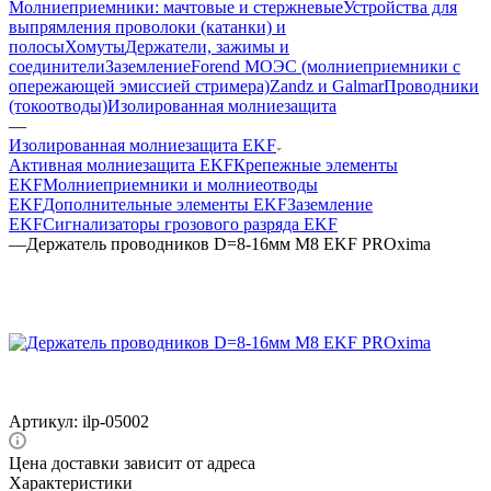
Молниеприемники: мачтовые и стержневые
Устройства для
выпрямления проволоки (катанки) и
полосы
Хомуты
Держатели, зажимы и
соединители
Заземление
Forend МОЭС (молниеприемники с
опережающей эмиссией стримера)
Zandz и Galmar
Проводники
(токоотводы)
Изолированная молниезащита
—
Изолированная молниезащита EKF
Активная молниезащита EKF
Крепежные элементы
EKF
Молниеприемники и молниеотводы
EKF
Дополнительные элементы EKF
Заземление
EKF
Сигнализаторы грозового разряда EKF
—
Держатель проводников D=8-16мм М8 EKF PROxima
Артикул:
ilp-05002
Цена доставки зависит от адреса
Характеристики