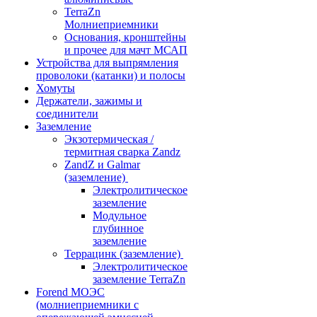
TerraZn
Молниеприемники
Основания, кронштейны
и прочее для мачт МСАП
Устройства для выпрямления
проволоки (катанки) и полосы
Хомуты
Держатели, зажимы и
соединители
Заземление
Экзотермическая /
термитная сварка Zandz
ZandZ и Galmar
(заземление)
Электролитическое
заземление
Модульное
глубинное
заземление
Террацинк (заземление)
Электролитическое
заземление TerraZn
Forend МОЭС
(молниеприемники с