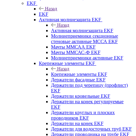
EKF
Назад
EKF
Активная молниезащита EKF
Назад
Активная молниезащита EKF
Молниеприемники секционные
стеновые активные МССА EKF
Мачты ММСАА EKF
Мачты ММСАС-Ф EKF
Молниеприемники активные EKF
Крепежные элементы EKF
Назад
Крепежные элементы EKF
Держатели фасадные EKF
Держатели под черепицу (профлист)
EKF
Держатели кровельные EKF
Держатели на конек регулируемые
EKF
Держатели круглых и плоских
проводников EKF
Держатели на конек EKF
Держатели для водосточных труб EKF
Держатели проводника на трубе EKF