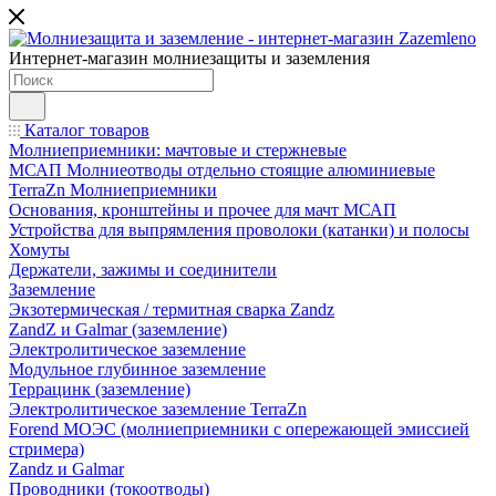
Интернет-магазин молниезащиты и заземления
Каталог товаров
Молниеприемники: мачтовые и стержневые
МСАП Молниеотводы отдельно стоящие алюминиевые
TerraZn Молниеприемники
Основания, кронштейны и прочее для мачт МСАП
Устройства для выпрямления проволоки (катанки) и полосы
Хомуты
Держатели, зажимы и соединители
Заземление
Экзотермическая / термитная сварка Zandz
ZandZ и Galmar (заземление)
Электролитическое заземление
Модульное глубинное заземление
Террацинк (заземление)
Электролитическое заземление TerraZn
Forend МОЭС (молниеприемники с опережающей эмиссией
стримера)
Zandz и Galmar
Проводники (токоотводы)