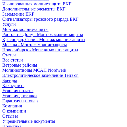
Изолированная молниезащита EKF
Дополнительные элементы EKF
Заземление EKF
Сигнализаторы грозового разряда EKF
Услуги
Монтаж молниезащиты
Ростов-на-Дону - Монтаж молниезащиты
Краснодар, Сочи - Монтаж молниезащиты
Москва - Монтаж молниезащиты
Новосибирск - Монтаж молниезащиты
Статьи
Все статьи
Ветровые районы
Молниеотводы МСАП Nordwerk
Электролитическое заземление TerraZn
Бренды
Как купить
Условия оплаты
Условия доставки
Гарантия на товар
Компания
О компании
Отзывы
Учредительные документы
Политика