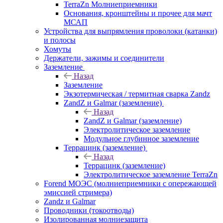
TerraZn Молниеприемники
Основания, кронштейны и прочее для мачт
МСАП
Устройства для выпрямления проволоки (катанки)
и полосы
Хомуты
Держатели, зажимы и соединители
Заземление
Назад
Заземление
Экзотермическая / термитная сварка Zandz
ZandZ и Galmar (заземление)
Назад
ZandZ и Galmar (заземление)
Электролитическое заземление
Модульное глубинное заземление
Террацинк (заземление)
Назад
Террацинк (заземление)
Электролитическое заземление TerraZn
Forend МОЭС (молниеприемники с опережающей
эмиссией стримера)
Zandz и Galmar
Проводники (токоотводы)
Изолированная молниезащита