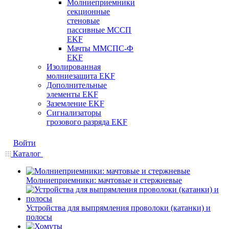
Молниеприемники
секционные
стеновые
пассивные МССП
EKF
Мачты ММСПС-Ф
EKF
Изолированная
молниезащита EKF
Дополнительные
элементы EKF
Заземление EKF
Сигнализаторы
грозового разряда EKF
Войти
Каталог
Молниеприемники: мачтовые и стержневые
Устройства для выпрямления проволоки (катанки) и
полосы