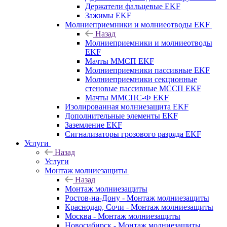
Держатели фальцевые EKF
Зажимы EKF
Молниеприемники и молниеотводы EKF
Назад
Молниеприемники и молниеотводы
EKF
Мачты ММСП EKF
Молниеприемники пассивные EKF
Молниеприемники секционные
стеновые пассивные МССП EKF
Мачты ММСПС-Ф EKF
Изолированная молниезащита EKF
Дополнительные элементы EKF
Заземление EKF
Сигнализаторы грозового разряда EKF
Услуги
Назад
Услуги
Монтаж молниезащиты
Назад
Монтаж молниезащиты
Ростов-на-Дону - Монтаж молниезащиты
Краснодар, Сочи - Монтаж молниезащиты
Москва - Монтаж молниезащиты
Новосибирск - Монтаж молниезащиты