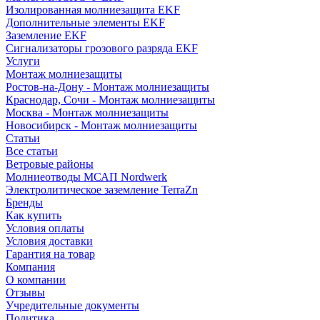
Изолированная молниезащита EKF
Дополнительные элементы EKF
Заземление EKF
Сигнализаторы грозового разряда EKF
Услуги
Монтаж молниезащиты
Ростов-на-Дону - Монтаж молниезащиты
Краснодар, Сочи - Монтаж молниезащиты
Москва - Монтаж молниезащиты
Новосибирск - Монтаж молниезащиты
Статьи
Все статьи
Ветровые районы
Молниеотводы МСАП Nordwerk
Электролитическое заземление TerraZn
Бренды
Как купить
Условия оплаты
Условия доставки
Гарантия на товар
Компания
О компании
Отзывы
Учредительные документы
Политика