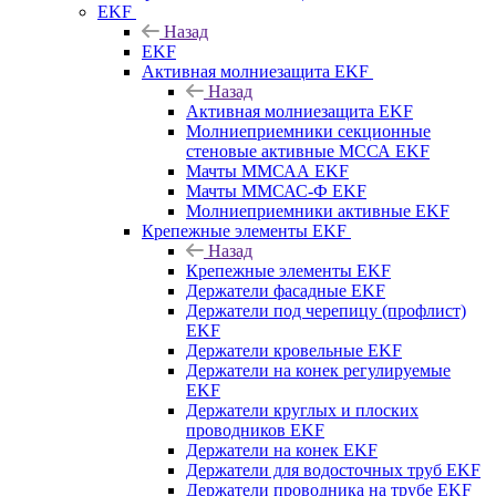
EKF
Назад
EKF
Активная молниезащита EKF
Назад
Активная молниезащита EKF
Молниеприемники секционные
стеновые активные МССА EKF
Мачты ММСАА EKF
Мачты ММСАС-Ф EKF
Молниеприемники активные EKF
Крепежные элементы EKF
Назад
Крепежные элементы EKF
Держатели фасадные EKF
Держатели под черепицу (профлист)
EKF
Держатели кровельные EKF
Держатели на конек регулируемые
EKF
Держатели круглых и плоских
проводников EKF
Держатели на конек EKF
Держатели для водосточных труб EKF
Держатели проводника на трубе EKF