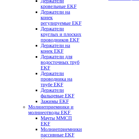
Держатели
кровельные EKF
Держатели на
конек
регулируемые EKF
Держатели
круглых и плоских
проводников EKF
Держатели на
конек EKF
Держатели для
водосточных труб
EKF
Держатели
проводника на
трубе EKF
Держатели
фальцевые EKF
Зажимы EKF
Молниеприемники и
молниеотводы EKF
Мачты ММСП
EKF
Молниеприемники
пассивные EKF