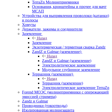
TerraZn Молниеприемники
Основания, кронштейны и прочее для мачт
МСАП
Устройства для выпрямления проволоки (катанки)
и полосы
Хомуты
Держатели, зажимы и соединители
Заземление
Назад
Заземление
Экзотермическая / термитная сварка Zandz
ZandZ и Galmar (заземление)
Назад
ZandZ и Galmar (заземление)
Электролитическое заземление
Модульное глубинное заземление
Террацинк (заземление)
Назад
Террацинк (заземление)
Электролитическое заземление TerraZn
Forend МОЭС (молниеприемники с опережающей
эмиссией стримера)
Zandz и Galmar
Проводники (токоотводы)
Изолированная молниезащита