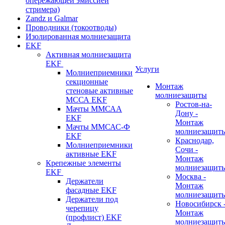
опережающей эмиссией
стримера)
Zandz и Galmar
Проводники (токоотводы)
Изолированная молниезащита
EKF
Активная молниезащита
EKF
Услуги
Молниеприемники
секционные
Монтаж
стеновые активные
молниезащиты
МССА EKF
Ростов-на-
Мачты ММСАА
Дону -
EKF
Монтаж
Мачты ММСАС-Ф
молниезащит
EKF
Краснодар,
Молниеприемники
Сочи -
активные EKF
Монтаж
Крепежные элементы
молниезащит
EKF
Москва -
Держатели
Монтаж
фасадные EKF
молниезащит
Держатели под
Новосибирск 
черепицу
Монтаж
(профлист) EKF
молниезащит