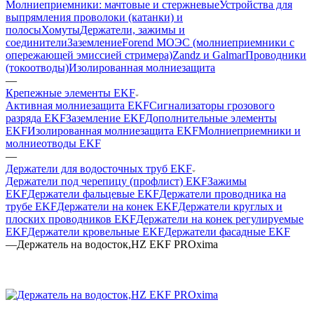
Молниеприемники: мачтовые и стержневые
Устройства для
выпрямления проволоки (катанки) и
полосы
Хомуты
Держатели, зажимы и
соединители
Заземление
Forend МОЭС (молниеприемники с
опережающей эмиссией стримера)
Zandz и Galmar
Проводники
(токоотводы)
Изолированная молниезащита
—
Крепежные элементы EKF
Активная молниезащита EKF
Сигнализаторы грозового
разряда EKF
Заземление EKF
Дополнительные элементы
EKF
Изолированная молниезащита EKF
Молниеприемники и
молниеотводы EKF
—
Держатели для водосточных труб EKF
Держатели под черепицу (профлист) EKF
Зажимы
EKF
Держатели фальцевые EKF
Держатели проводника на
трубе EKF
Держатели на конек EKF
Держатели круглых и
плоских проводников EKF
Держатели на конек регулируемые
EKF
Держатели кровельные EKF
Держатели фасадные EKF
—
Держатель на водосток,HZ EKF PROxima