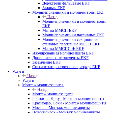
Держатели фальцевые EKF
Зажимы EKF
Молниеприемники и молниеотводы EKF
Назад
Молниеприемники и молниеотводы
EKF
Мачты ММСП EKF
Молниеприемники пассивные EKF
Молниеприемники секционные
стеновые пассивные МССП EKF
Мачты ММСПС-Ф EKF
Изолированная молниезащита EKF
Дополнительные элементы EKF
Заземление EKF
Сигнализаторы грозового разряда EKF
Услуги
Назад
Услуги
Монтаж молниезащиты
Назад
Монтаж молниезащиты
Ростов-на-Дону - Монтаж молниезащиты
Краснодар, Сочи - Монтаж молниезащиты
Москва - Монтаж молниезащиты
Новосибирск - Монтаж молниезащиты