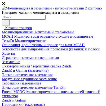
Интернет-магазин молниезащиты и заземления
Каталог товаров
Молниеприемники: мачтовые и стержневые
МСАП Молниеотводы отдельно стоящие алюминиевые
TerraZn Молниеприемники
Основания, кронштейны и прочее для мачт МСАП
Устройства для выпрямления проволоки (катанки) и полосы
Хомуты
Держатели, зажимы и соединители
Заземление
Экзотермическая / термитная сварка Zandz
ZandZ и Galmar (заземление)
Электролитическое заземление
Модульное глубинное заземление
Террацинк (заземление)
Электролитическое заземление TerraZn
Forend МОЭС (молниеприемники с опережающей эмиссией
стримера)
Zandz и Galmar
Проводники (токоотводы)