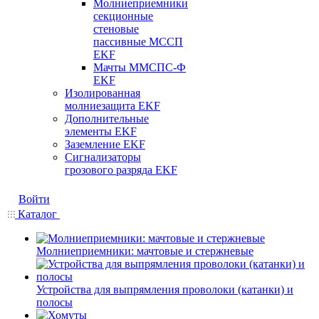
Молниеприемники
секционные
стеновые
пассивные МССП
EKF
Мачты ММСПС-Ф
EKF
Изолированная
молниезащита EKF
Дополнительные
элементы EKF
Заземление EKF
Сигнализаторы
грозового разряда EKF
Войти
Каталог
Молниеприемники: мачтовые и стержневые
Устройства для выпрямления проволоки (катанки) и
полосы