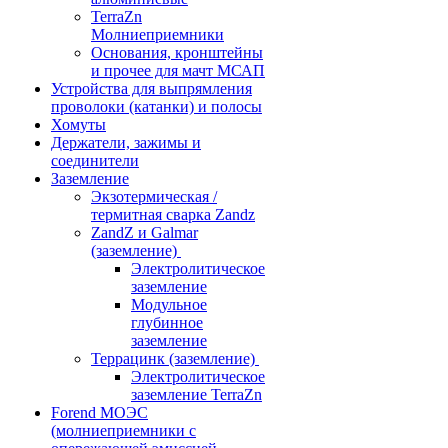
TerraZn
Молниеприемники
Основания, кронштейны
и прочее для мачт МСАП
Устройства для выпрямления
проволоки (катанки) и полосы
Хомуты
Держатели, зажимы и
соединители
Заземление
Экзотермическая /
термитная сварка Zandz
ZandZ и Galmar
(заземление)
Электролитическое
заземление
Модульное
глубинное
заземление
Террацинк (заземление)
Электролитическое
заземление TerraZn
Forend МОЭС
(молниеприемники с