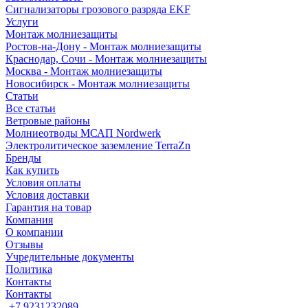
Сигнализаторы грозового разряда EKF
Услуги
Монтаж молниезащиты
Ростов-на-Дону - Монтаж молниезащиты
Краснодар, Сочи - Монтаж молниезащиты
Москва - Монтаж молниезащиты
Новосибирск - Монтаж молниезащиты
Статьи
Все статьи
Ветровые районы
Молниеотводы МСАП Nordwerk
Электролитическое заземление TerraZn
Бренды
Как купить
Условия оплаты
Условия доставки
Гарантия на товар
Компания
О компании
Отзывы
Учредительные документы
Политика
Контакты
Контакты
+7 9231232089