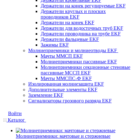
Держатели кровельные EKF
Держатели на конек регулируемые EKF
Держатели круглых и плоских
проводников EKF
Держатели на конек EKF
Держатели для водосточных труб EKF
Держатели проводника на трубе EKF
Держатели фальцевые EKF
Зажимы EKF
Молниеприемники и молниеотводы EKF
Мачты ММСП EKF
Молниеприемники пассивные EKF
Молниеприемники секционные стеновые
пассивные МССП EKF
Мачты ММСПС-Ф EKF
Изолированная молниезащита EKF
Дополнительные элементы EKF
Заземление EKF
Сигнализаторы грозового разряда EKF
Войти
Каталог
Молниеприемники: мачтовые и стержневые