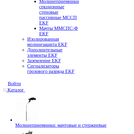
Молниеприемники
секционные
стеновые
пассивные МССП
EKF
Мачты ММСПС-Ф
EKF
Изолированная
молниезащита EKF
Дополнительные
элементы EKF
Заземление EKF
Сигнализаторы
грозового разряда EKF
Войти
Каталог
Молниеприемники: мачтовые и стержневые