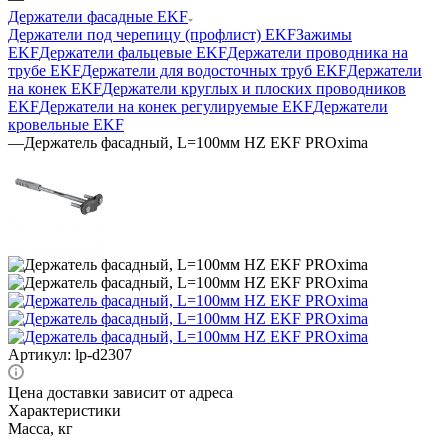
Держатели фасадные EKF
Держатели под черепицу (профлист) EKF
Зажимы
EKF
Держатели фальцевые EKF
Держатели проводника на
трубе EKF
Держатели для водосточных труб EKF
Держатели
на конек EKF
Держатели круглых и плоских проводников
EKF
Держатели на конек регулируемые EKF
Держатели
кровельные EKF
—
Держатель фасадный, L=100мм HZ EKF PROxima
Артикул:
lp-d2307
Цена доставки зависит от адреса
Характеристики
Масса, кг
—