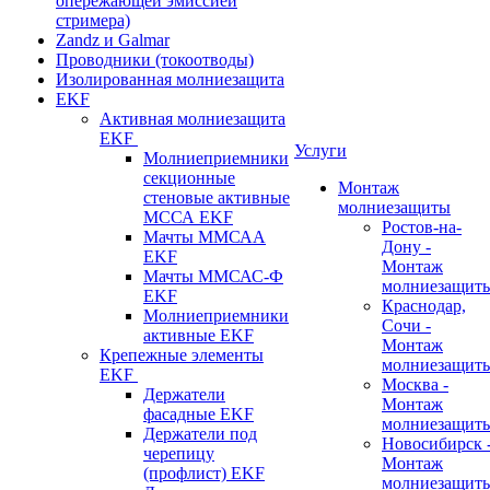
опережающей эмиссией
стримера)
Zandz и Galmar
Проводники (токоотводы)
Изолированная молниезащита
EKF
Активная молниезащита
EKF
Услуги
Молниеприемники
секционные
Монтаж
стеновые активные
молниезащиты
МССА EKF
Ростов-на-
Мачты ММСАА
Дону -
EKF
Монтаж
Мачты ММСАС-Ф
молниезащит
EKF
Краснодар,
Молниеприемники
Сочи -
активные EKF
Монтаж
Крепежные элементы
молниезащит
EKF
Москва -
Держатели
Монтаж
фасадные EKF
молниезащит
Держатели под
Новосибирск 
черепицу
Монтаж
(профлист) EKF
молниезащит