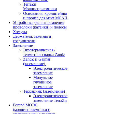
TerraZn
Молниеприемники
Основания, кронштейны
и прочее для мачт МСАП
Устройства для выпрямления
проволоки (катанки) и полосы
Хомуты
Держатели, зажимы и
соединители
Заземление
Экзотермическая /
термитная сварка Zandz
ZandZ и Galmar
(заземление)
Электролитическое
заземление
Модульное
глубинное
заземление
Террацинк (заземление)
Электролитическое
заземление TerraZn
Forend МОЭС
(молниеприемники с