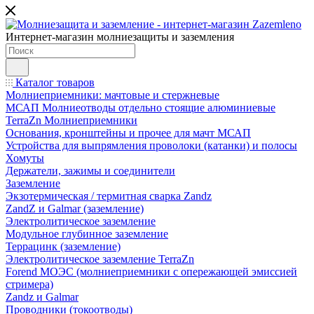
Интернет-магазин молниезащиты и заземления
Каталог товаров
Молниеприемники: мачтовые и стержневые
МСАП Молниеотводы отдельно стоящие алюминиевые
TerraZn Молниеприемники
Основания, кронштейны и прочее для мачт МСАП
Устройства для выпрямления проволоки (катанки) и полосы
Хомуты
Держатели, зажимы и соединители
Заземление
Экзотермическая / термитная сварка Zandz
ZandZ и Galmar (заземление)
Электролитическое заземление
Модульное глубинное заземление
Террацинк (заземление)
Электролитическое заземление TerraZn
Forend МОЭС (молниеприемники с опережающей эмиссией
стримера)
Zandz и Galmar
Проводники (токоотводы)