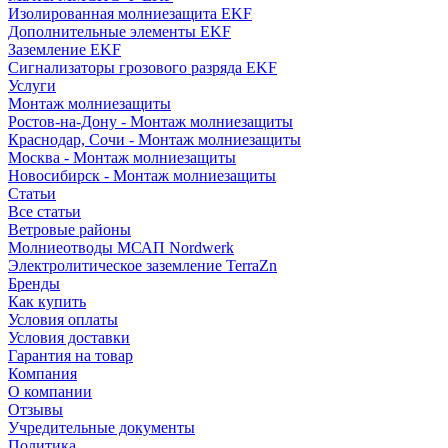
Изолированная молниезащита EKF
Дополнительные элементы EKF
Заземление EKF
Сигнализаторы грозового разряда EKF
Услуги
Монтаж молниезащиты
Ростов-на-Дону - Монтаж молниезащиты
Краснодар, Сочи - Монтаж молниезащиты
Москва - Монтаж молниезащиты
Новосибирск - Монтаж молниезащиты
Статьи
Все статьи
Ветровые районы
Молниеотводы МСАП Nordwerk
Электролитическое заземление TerraZn
Бренды
Как купить
Условия оплаты
Условия доставки
Гарантия на товар
Компания
О компании
Отзывы
Учредительные документы
Политика