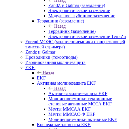
Назад
ZandZ и Galmar (заземление)
Электролитическое заземление
Модульное глубинное заземление
Террацинк (заземление)
Назад
Террацинк (заземление)
Электролитическое заземление TerraZn
Forend МОЭС (молниеприемники с опережающей
эмиссией стримера)
Zandz и Galmar
Проводники (токоотводы)
Изолированная молниезащита
EKF
Назад
EKF
Активная молниезащита EKF
Назад
Активная молниезащита EKF
Молниеприемники секционные
стеновые активные МССА EKF
Мачты ММСАА EKF
Мачты ММСАС-Ф EKF
Молниеприемники активные EKF
Крепежные элементы EKF