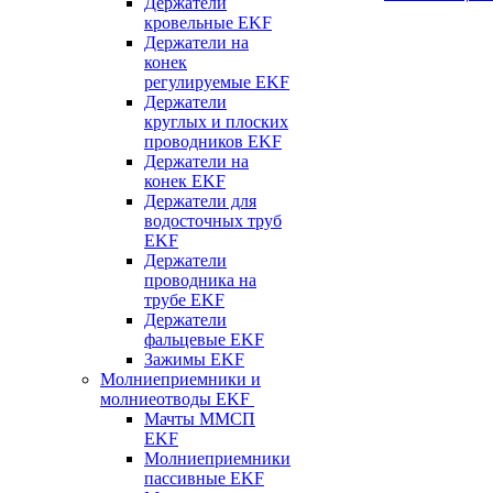
Держатели
кровельные EKF
Держатели на
конек
регулируемые EKF
Держатели
круглых и плоских
проводников EKF
Держатели на
конек EKF
Держатели для
водосточных труб
EKF
Держатели
проводника на
трубе EKF
Держатели
фальцевые EKF
Зажимы EKF
Молниеприемники и
молниеотводы EKF
Мачты ММСП
EKF
Молниеприемники
пассивные EKF