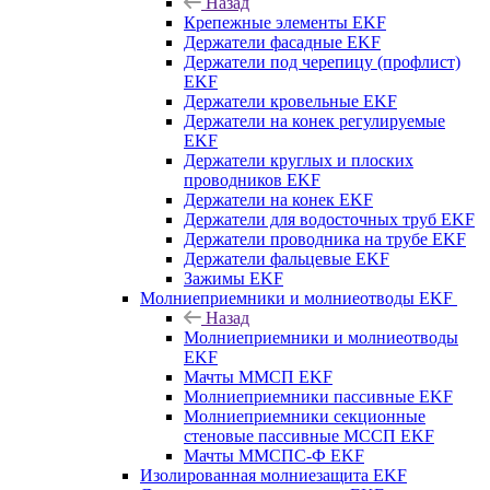
Назад
Крепежные элементы EKF
Держатели фасадные EKF
Держатели под черепицу (профлист)
EKF
Держатели кровельные EKF
Держатели на конек регулируемые
EKF
Держатели круглых и плоских
проводников EKF
Держатели на конек EKF
Держатели для водосточных труб EKF
Держатели проводника на трубе EKF
Держатели фальцевые EKF
Зажимы EKF
Молниеприемники и молниеотводы EKF
Назад
Молниеприемники и молниеотводы
EKF
Мачты ММСП EKF
Молниеприемники пассивные EKF
Молниеприемники секционные
стеновые пассивные МССП EKF
Мачты ММСПС-Ф EKF
Изолированная молниезащита EKF