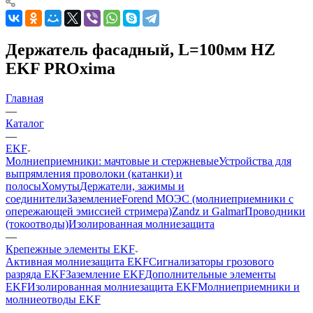
Держатель фасадный, L=100мм HZ
EKF PROxima
Главная
—
Каталог
—
EKF
Молниеприемники: мачтовые и стержневые
Устройства для
выпрямления проволоки (катанки) и
полосы
Хомуты
Держатели, зажимы и
соединители
Заземление
Forend МОЭС (молниеприемники с
опережающей эмиссией стримера)
Zandz и Galmar
Проводники
(токоотводы)
Изолированная молниезащита
—
Крепежные элементы EKF
Активная молниезащита EKF
Сигнализаторы грозового
разряда EKF
Заземление EKF
Дополнительные элементы
EKF
Изолированная молниезащита EKF
Молниеприемники и
молниеотводы EKF
—