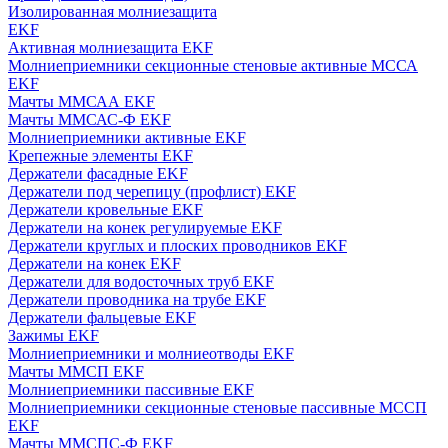
Изолированная молниезащита
EKF
Активная молниезащита EKF
Молниеприемники секционные стеновые активные МССА
EKF
Мачты ММСАА EKF
Мачты ММСАС-Ф EKF
Молниеприемники активные EKF
Крепежные элементы EKF
Держатели фасадные EKF
Держатели под черепицу (профлист) EKF
Держатели кровельные EKF
Держатели на конек регулируемые EKF
Держатели круглых и плоских проводников EKF
Держатели на конек EKF
Держатели для водосточных труб EKF
Держатели проводника на трубе EKF
Держатели фальцевые EKF
Зажимы EKF
Молниеприемники и молниеотводы EKF
Мачты ММСП EKF
Молниеприемники пассивные EKF
Молниеприемники секционные стеновые пассивные МССП
EKF
Мачты ММСПС-Ф EKF