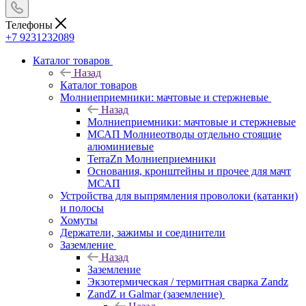
Телефоны
+7 9231232089
Каталог товаров
Назад
Каталог товаров
Молниеприемники: мачтовые и стержневые
Назад
Молниеприемники: мачтовые и стержневые
МСАП Молниеотводы отдельно стоящие
алюминиевые
TerraZn Молниеприемники
Основания, кронштейны и прочее для мачт
МСАП
Устройства для выпрямления проволоки (катанки)
и полосы
Хомуты
Держатели, зажимы и соединители
Заземление
Назад
Заземление
Экзотермическая / термитная сварка Zandz
ZandZ и Galmar (заземление)