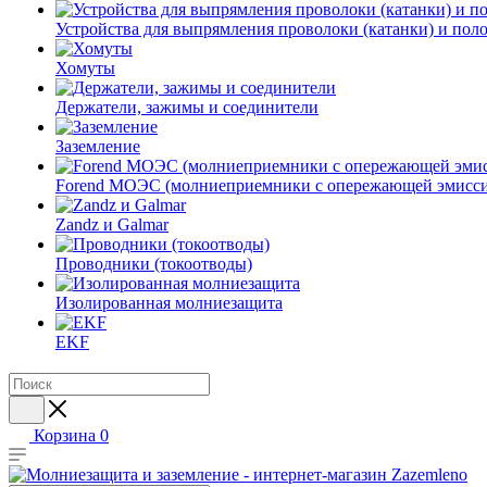
Устройства для выпрямления проволоки (катанки) и пол
Хомуты
Держатели, зажимы и соединители
Заземление
Forend МОЭС (молниеприемники с опережающей эмисси
Zandz и Galmar
Проводники (токоотводы)
Изолированная молниезащита
EKF
Корзина
0