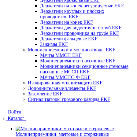
Держатели кровельные EKF
Держатели на конек регулируемые EKF
Держатели круглых и плоских
проводников EKF
Держатели на конек EKF
Держатели для водосточных труб EKF
Держатели проводника на трубе EKF
Держатели фальцевые EKF
Зажимы EKF
Молниеприемники и молниеотводы EKF
Мачты ММСП EKF
Молниеприемники пассивные EKF
Молниеприемники секционные стеновые
пассивные МССП EKF
Мачты ММСПС-Ф EKF
Изолированная молниезащита EKF
Дополнительные элементы EKF
Заземление EKF
Сигнализаторы грозового разряда EKF
Войти
Каталог
Молниеприемники: мачтовые и стержневые