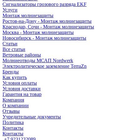
Сигнализаторы грозового разряда EKF
Услуги
Монтаж молниезащиты
Ростов-на-Дону - Монтаж молниезащиты
Краснодар, Сочи - Монтаж молниезащиты
Москва - Монтаж молниезащиты
Новосибирск - Монтаж молниезащиты
Статьи
Все статьи
Ветровые районы
Молниеотводы МСАП Nordwerk
Электролитическое заземление TerraZn
Бренды
Как купить
Условия оплаты
Условия доставки
Гарантия на товар
Компания
О компании
Отзывы
Учредительные документы
Политика
Контакты
Контакты
+7 9231232089