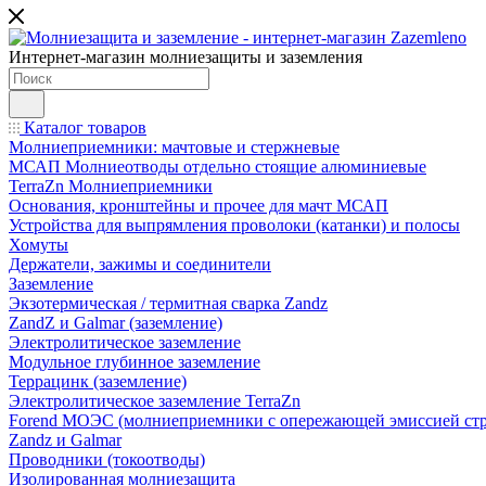
Интернет-магазин молниезащиты и заземления
Каталог товаров
Молниеприемники: мачтовые и стержневые
МСАП Молниеотводы отдельно стоящие алюминиевые
TerraZn Молниеприемники
Основания, кронштейны и прочее для мачт МСАП
Устройства для выпрямления проволоки (катанки) и полосы
Хомуты
Держатели, зажимы и соединители
Заземление
Экзотермическая / термитная сварка Zandz
ZandZ и Galmar (заземление)
Электролитическое заземление
Модульное глубинное заземление
Террацинк (заземление)
Электролитическое заземление TerraZn
Forend МОЭС (молниеприемники с опережающей эмиссией стр
Zandz и Galmar
Проводники (токоотводы)
Изолированная молниезащита