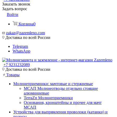
Заказать звонок
Задать вопрос
Войти
Корзина
0
zakaz@zazemleno.com
Доставка по всей России
Telegram
WhatsApp
+7 9231232089
Доставка по всей России
Товары
Молниеприемники: мачтовые и стержневые
МСАП Молниеотводы отдельно стоящие
алюминиевые
TerraZn Молниеприемники
Основания, кронштейны и прочее для мачт
МСАП
Устройства для выпрямления проволоки (катанки) и
полосы