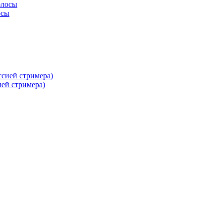
осы
ей стримера)