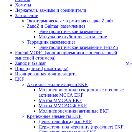
Хомуты
Держатели, зажимы и соединители
Заземление
Экзотермическая / термитная сварка Zandz
ZandZ и Galmar (заземление)
Электролитическое заземление
Модульное глубинное заземление
Террацинк (заземление)
Электролитическое заземление TerraZn
Forend МОЭС (молниеприемники с опережающей
эмиссией стримера)
Zandz и Galmar
Ус
Проводники (токоотводы)
Изолированная молниезащита
EKF
Активная молниезащита EKF
Молниеприемники секционные стеновые
активные МССА EKF
Мачты ММСАА EKF
Мачты ММСАС-Ф EKF
Молниеприемники активные EKF
Крепежные элементы EKF
Держатели фасадные EKF
Держатели под черепицу (профлист) EKF