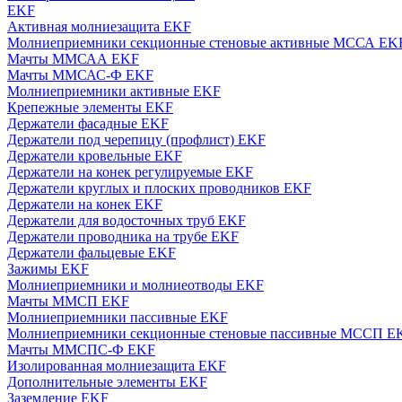
EKF
Активная молниезащита EKF
Молниеприемники секционные стеновые активные МССА EK
Мачты ММСАА EKF
Мачты ММСАС-Ф EKF
Молниеприемники активные EKF
Крепежные элементы EKF
Держатели фасадные EKF
Держатели под черепицу (профлист) EKF
Держатели кровельные EKF
Держатели на конек регулируемые EKF
Держатели круглых и плоских проводников EKF
Держатели на конек EKF
Держатели для водосточных труб EKF
Держатели проводника на трубе EKF
Держатели фальцевые EKF
Зажимы EKF
Молниеприемники и молниеотводы EKF
Мачты ММСП EKF
Молниеприемники пассивные EKF
Молниеприемники секционные стеновые пассивные МССП E
Мачты ММСПС-Ф EKF
Изолированная молниезащита EKF
Дополнительные элементы EKF
Заземление EKF