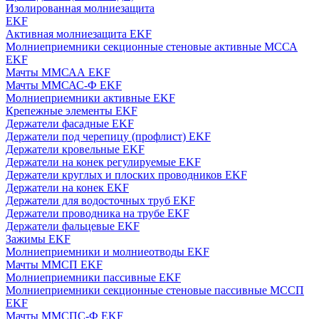
Изолированная молниезащита
EKF
Активная молниезащита EKF
Молниеприемники секционные стеновые активные МССА
EKF
Мачты ММСАА EKF
Мачты ММСАС-Ф EKF
Молниеприемники активные EKF
Крепежные элементы EKF
Держатели фасадные EKF
Держатели под черепицу (профлист) EKF
Держатели кровельные EKF
Держатели на конек регулируемые EKF
Держатели круглых и плоских проводников EKF
Держатели на конек EKF
Держатели для водосточных труб EKF
Держатели проводника на трубе EKF
Держатели фальцевые EKF
Зажимы EKF
Молниеприемники и молниеотводы EKF
Мачты ММСП EKF
Молниеприемники пассивные EKF
Молниеприемники секционные стеновые пассивные МССП
EKF
Мачты ММСПС-Ф EKF