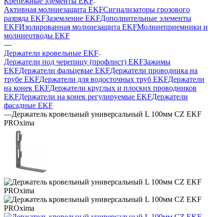
Крепежные элементы EKF
Активная молниезащита EKF
Сигнализаторы грозового
разряда EKF
Заземление EKF
Дополнительные элементы
EKF
Изолированная молниезащита EKF
Молниеприемники и
молниеотводы EKF
—
Держатели кровельные EKF
Держатели под черепицу (профлист) EKF
Зажимы
EKF
Держатели фальцевые EKF
Держатели проводника на
трубе EKF
Держатели для водосточных труб EKF
Держатели
на конек EKF
Держатели круглых и плоских проводников
EKF
Держатели на конек регулируемые EKF
Держатели
фасадные EKF
—
Держатель кровельный универсальный L 100мм CZ EKF
PROxima