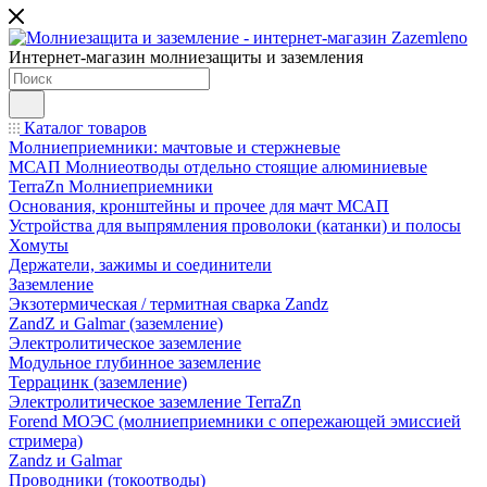
Интернет-магазин молниезащиты и заземления
Каталог товаров
Молниеприемники: мачтовые и стержневые
МСАП Молниеотводы отдельно стоящие алюминиевые
TerraZn Молниеприемники
Основания, кронштейны и прочее для мачт МСАП
Устройства для выпрямления проволоки (катанки) и полосы
Хомуты
Держатели, зажимы и соединители
Заземление
Экзотермическая / термитная сварка Zandz
ZandZ и Galmar (заземление)
Электролитическое заземление
Модульное глубинное заземление
Террацинк (заземление)
Электролитическое заземление TerraZn
Forend МОЭС (молниеприемники с опережающей эмиссией
стримера)
Zandz и Galmar
Проводники (токоотводы)