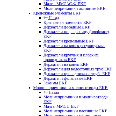
Мачты ММСАС-Ф EKF
Молниеприемники активные EKF
Крепежные элементы EKF
Назад
Крепежные элементы EKF
Держатели фасадные EKF
Держатели под черепицу (профлист)
EKF
Держатели кровельные EKF
Держатели на конек регулируемые
EKF
Держатели круглых и плоских
проводников EKF
Держатели на конек EKF
Держатели для водосточных труб EKF
Держатели проводника на трубе EKF
Держатели фальцевые EKF
Зажимы EKF
Молниеприемники и молниеотводы EKF
Назад
Молниеприемники и молниеотводы
EKF
Мачты ММСП EKF
Молниеприемники пассивные EKF
Молниеприемники секционные