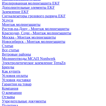
Изолированная молниезащита EKF
Дополнительные элементы EKF
Заземление EKF
Сигнализаторы грозового разряда EKF
Услуги
Монтаж молниезащиты
Ростов-на-Дону - Монтаж молниезащиты
Краснодар, Сочи - Монтаж молниезащиты
Москва - Монтаж молниезащиты
Новосибирск - Монтаж молниезащиты
Статьи
Все статьи
Ветровые районы
Молниеотводы МСАП Nordwerk
Электролитическое заземление TerraZn
Бренды
Как купить
Условия оплаты
Условия доставки
Гарантия на товар
Компания
О компании
Отзывы
Учредительные документы
Политика