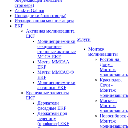
опережающей эмиссией
стримера)
Zandz и Galmar
Проводники (токоотводы)
Изолированная молниезащита
EKF
Активная молниезащита
EKF
Услуги
Молниеприемники
секционные
Монтаж
стеновые активные
молниезащиты
МССА EKF
Ростов-на-
Мачты ММСАА
Дону -
EKF
Монтаж
Мачты ММСАС-Ф
молниезащит
EKF
Краснодар,
Молниеприемники
Сочи -
активные EKF
Монтаж
Крепежные элементы
молниезащит
EKF
Москва -
Держатели
Монтаж
фасадные EKF
молниезащит
Держатели под
Новосибирск 
черепицу
Монтаж
(профлист) EKF
молниезащит