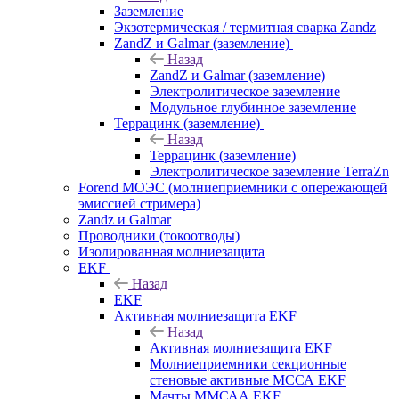
Заземление
Экзотермическая / термитная сварка Zandz
ZandZ и Galmar (заземление)
Назад
ZandZ и Galmar (заземление)
Электролитическое заземление
Модульное глубинное заземление
Террацинк (заземление)
Назад
Террацинк (заземление)
Электролитическое заземление TerraZn
Forend МОЭС (молниеприемники с опережающей
эмиссией стримера)
Zandz и Galmar
Проводники (токоотводы)
Изолированная молниезащита
EKF
Назад
EKF
Активная молниезащита EKF
Назад
Активная молниезащита EKF
Молниеприемники секционные
стеновые активные МССА EKF
Мачты ММСАА EKF