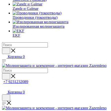
Zandz и Galmar
Проводники (токоотводы)
Изолированная молниезащита
EKF
Корзина
0
+7 9231232089
Корзина
0