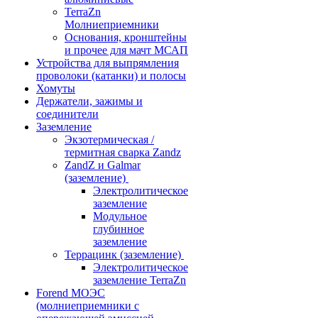
TerraZn
Молниеприемники
Основания, кронштейны
и прочее для мачт МСАП
Устройства для выпрямления
проволоки (катанки) и полосы
Хомуты
Держатели, зажимы и
соединители
Заземление
Экзотермическая /
термитная сварка Zandz
ZandZ и Galmar
(заземление)
Электролитическое
заземление
Модульное
глубинное
заземление
Террацинк (заземление)
Электролитическое
заземление TerraZn
Forend МОЭС
(молниеприемники с