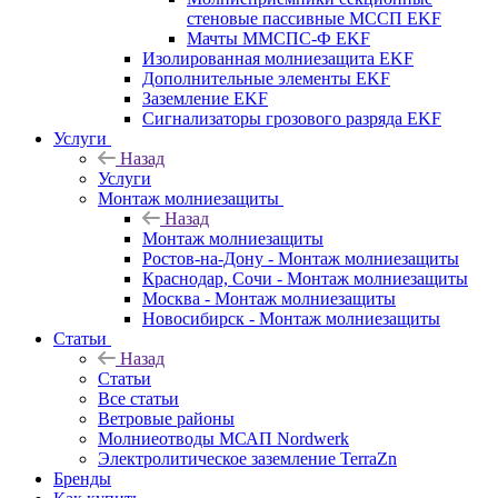
стеновые пассивные МССП EKF
Мачты ММСПС-Ф EKF
Изолированная молниезащита EKF
Дополнительные элементы EKF
Заземление EKF
Сигнализаторы грозового разряда EKF
Услуги
Назад
Услуги
Монтаж молниезащиты
Назад
Монтаж молниезащиты
Ростов-на-Дону - Монтаж молниезащиты
Краснодар, Сочи - Монтаж молниезащиты
Москва - Монтаж молниезащиты
Новосибирск - Монтаж молниезащиты
Статьи
Назад
Статьи
Все статьи
Ветровые районы
Молниеотводы МСАП Nordwerk
Электролитическое заземление TerraZn
Бренды