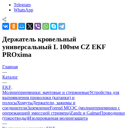
Telegram
WhatsApp
Держатель кровельный
универсальный L 100мм CZ EKF
PROxima
Главная
—
Каталог
—
EKF
Молниеприемники: мачтовые и стержневые
Устройства для
выпрямления проволоки (катанки) и
полосы
Хомуты
Держатели, зажимы и
соединители
Заземление
Forend МОЭС (молниеприемники с
опережающей эмиссией стримера)
Zandz и Galmar
Проводники
(токоотводы)
Изолированная молниезащита
—