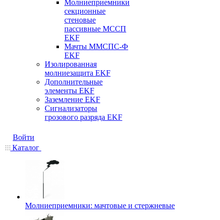
Молниеприемники
секционные
стеновые
пассивные МССП
EKF
Мачты ММСПС-Ф
EKF
Изолированная
молниезащита EKF
Дополнительные
элементы EKF
Заземление EKF
Сигнализаторы
грозового разряда EKF
Войти
Каталог
Молниеприемники: мачтовые и стержневые