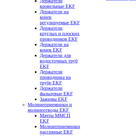
Держатели
кровельные EKF
Держатели на
конек
регулируемые EKF
Держатели
круглых и плоских
проводников EKF
Держатели на
конек EKF
Держатели для
водосточных труб
EKF
Держатели
проводника на
трубе EKF
Держатели
фальцевые EKF
Зажимы EKF
Молниеприемники и
молниеотводы EKF
Мачты ММСП
EKF
Молниеприемники
пассивные EKF