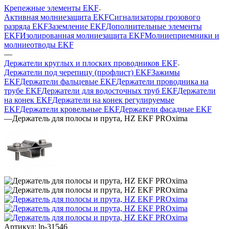
Крепежные элементы EKF
Активная молниезащита EKF
Сигнализаторы грозового
разряда EKF
Заземление EKF
Дополнительные элементы
EKF
Изолированная молниезащита EKF
Молниеприемники и
молниеотводы EKF
—
Держатели круглых и плоских проводников EKF
Держатели под черепицу (профлист) EKF
Зажимы
EKF
Держатели фальцевые EKF
Держатели проводника на
трубе EKF
Держатели для водосточных труб EKF
Держатели
на конек EKF
Держатели на конек регулируемые
EKF
Держатели кровельные EKF
Держатели фасадные EKF
—
Держатель для полосы и прута, HZ EKF PROxima
Артикул:
lp-31546