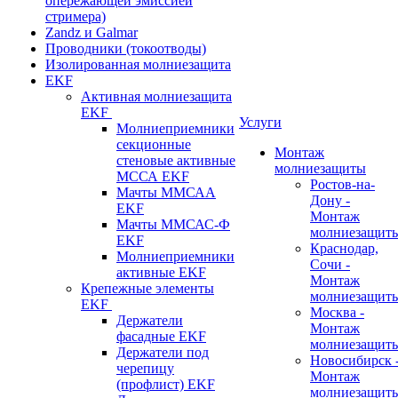
опережающей эмиссией
стримера)
Zandz и Galmar
Проводники (токоотводы)
Изолированная молниезащита
EKF
Активная молниезащита
EKF
Услуги
Молниеприемники
секционные
Монтаж
стеновые активные
молниезащиты
МССА EKF
Ростов-на-
Мачты ММСАА
Дону -
EKF
Монтаж
Мачты ММСАС-Ф
молниезащит
EKF
Краснодар,
Молниеприемники
Сочи -
активные EKF
Монтаж
Крепежные элементы
молниезащит
EKF
Москва -
Держатели
Монтаж
фасадные EKF
молниезащит
Держатели под
Новосибирск 
черепицу
Монтаж
(профлист) EKF
молниезащит