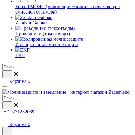
Forend МОЭС (молниеприемники с опережающей
эмиссией стримера)
Zandz и Galmar
Проводники (токоотводы)
Изолированная молниезащита
EKF
Корзина
0
+7 9231232089
Корзина
0