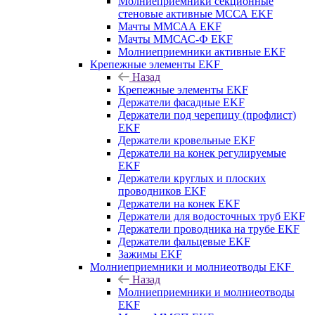
Молниеприемники секционные
стеновые активные МССА EKF
Мачты ММСАА EKF
Мачты ММСАС-Ф EKF
Молниеприемники активные EKF
Крепежные элементы EKF
Назад
Крепежные элементы EKF
Держатели фасадные EKF
Держатели под черепицу (профлист)
EKF
Держатели кровельные EKF
Держатели на конек регулируемые
EKF
Держатели круглых и плоских
проводников EKF
Держатели на конек EKF
Держатели для водосточных труб EKF
Держатели проводника на трубе EKF
Держатели фальцевые EKF
Зажимы EKF
Молниеприемники и молниеотводы EKF
Назад
Молниеприемники и молниеотводы
EKF