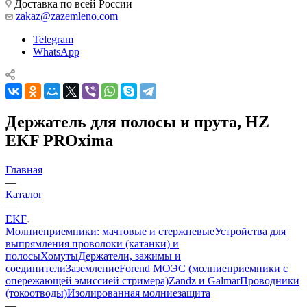
Доставка по всей России
zakaz@zazemleno.com
Telegram
WhatsApp
Держатель для полосы и прута, HZ
EKF PROxima
Главная
—
Каталог
—
EKF
Молниеприемники: мачтовые и стержневые
Устройства для
выпрямления проволоки (катанки) и
полосы
Хомуты
Держатели, зажимы и
соединители
Заземление
Forend МОЭС (молниеприемники с
опережающей эмиссией стримера)
Zandz и Galmar
Проводники
(токоотводы)
Изолированная молниезащита
—