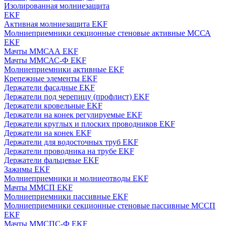
Изолированная молниезащита
EKF
Активная молниезащита EKF
Молниеприемники секционные стеновые активные МССА
EKF
Мачты ММСАА EKF
Мачты ММСАС-Ф EKF
Молниеприемники активные EKF
Крепежные элементы EKF
Держатели фасадные EKF
Держатели под черепицу (профлист) EKF
Держатели кровельные EKF
Держатели на конек регулируемые EKF
Держатели круглых и плоских проводников EKF
Держатели на конек EKF
Держатели для водосточных труб EKF
Держатели проводника на трубе EKF
Держатели фальцевые EKF
Зажимы EKF
Молниеприемники и молниеотводы EKF
Мачты ММСП EKF
Молниеприемники пассивные EKF
Молниеприемники секционные стеновые пассивные МССП
EKF
Мачты ММСПС-Ф EKF