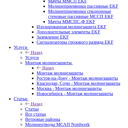
Мачты ММСП EKF
Молниеприемники пассивные EKF
Молниеприемники секционные
стеновые пассивные МССП EKF
Мачты ММСПС-Ф EKF
Изолированная молниезащита EKF
Дополнительные элементы EKF
Заземление EKF
Сигнализаторы грозового разряда EKF
Услуги
Назад
Услуги
Монтаж молниезащиты
Назад
Монтаж молниезащиты
Ростов-на-Дону - Монтаж молниезащиты
Краснодар, Сочи - Монтаж молниезащиты
Москва - Монтаж молниезащиты
Новосибирск - Монтаж молниезащиты
Статьи
Назад
Статьи
Все статьи
Ветровые районы
Молниеотводы МСАП Nordwerk