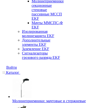
Молниеприемники
секционные
стеновые
пассивные МССП
EKF
Мачты ММСПС-Ф
EKF
Изолированная
молниезащита EKF
Дополнительные
элементы EKF
Заземление EKF
Сигнализаторы
грозового разряда EKF
Войти
Каталог
Молниеприемники: мачтовые и стержневые