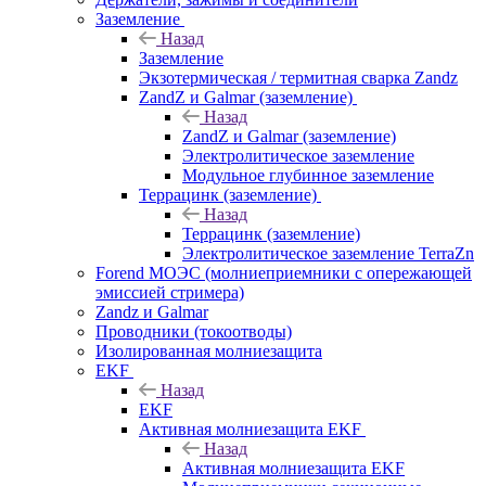
Заземление
Назад
Заземление
Экзотермическая / термитная сварка Zandz
ZandZ и Galmar (заземление)
Назад
ZandZ и Galmar (заземление)
Электролитическое заземление
Модульное глубинное заземление
Террацинк (заземление)
Назад
Террацинк (заземление)
Электролитическое заземление TerraZn
Forend МОЭС (молниеприемники с опережающей
эмиссией стримера)
Zandz и Galmar
Проводники (токоотводы)
Изолированная молниезащита
EKF
Назад
EKF
Активная молниезащита EKF
Назад
Активная молниезащита EKF