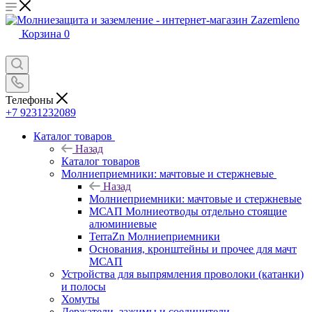
Корзина
0
Телефоны
+7 9231232089
Каталог товаров
Назад
Каталог товаров
Молниеприемники: мачтовые и стержневые
Назад
Молниеприемники: мачтовые и стержневые
МСАП Молниеотводы отдельно стоящие
алюминиевые
TerraZn Молниеприемники
Основания, кронштейны и прочее для мачт
МСАП
Устройства для выпрямления проволоки (катанки)
и полосы
Хомуты
Держатели, зажимы и соединители