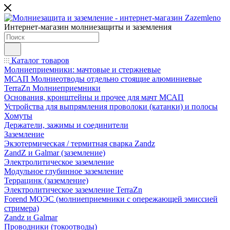
Интернет-магазин молниезащиты и заземления
Каталог товаров
Молниеприемники: мачтовые и стержневые
МСАП Молниеотводы отдельно стоящие алюминиевые
TerraZn Молниеприемники
Основания, кронштейны и прочее для мачт МСАП
Устройства для выпрямления проволоки (катанки) и полосы
Хомуты
Держатели, зажимы и соединители
Заземление
Экзотермическая / термитная сварка Zandz
ZandZ и Galmar (заземление)
Электролитическое заземление
Модульное глубинное заземление
Террацинк (заземление)
Электролитическое заземление TerraZn
Forend МОЭС (молниеприемники с опережающей эмиссией
стримера)
Zandz и Galmar
Проводники (токоотводы)