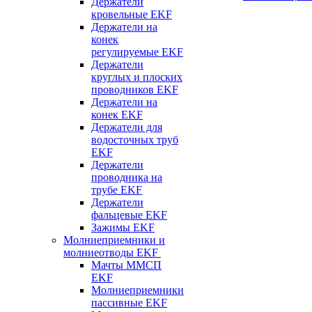
Держатели
кровельные EKF
Держатели на
конек
регулируемые EKF
Держатели
круглых и плоских
проводников EKF
Держатели на
конек EKF
Держатели для
водосточных труб
EKF
Держатели
проводника на
трубе EKF
Держатели
фальцевые EKF
Зажимы EKF
Молниеприемники и
молниеотводы EKF
Мачты ММСП
EKF
Молниеприемники
пассивные EKF