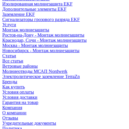
Изолированная молниезащита EKF
Дополнительные элементы EKF
Заземление EKF
Сигнализаторы грозового разряда EKF
Услуги
Монтаж молниезащиты
Ростов-на-Дону - Монтаж молниезащиты
Краснодар, Сочи - Монтаж молниезащиты
Москва - Монтаж молниезащиты
Новосибирск - Монтаж молниезащиты
Статьи
Все статьи
Ветровые районы
Молниеотводы МСАП Nordwerk
Электролитическое заземление TerraZn
Бренды
Как купить
Условия оплаты
Условия доставки
Гарантия на товар
Компания
О компании
Отзывы
Учредительные документы
Политика