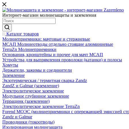
Интернет-магазин молниезащиты и заземления
Каталог товаров
Молниеприемники: мачтовые и стержневые
МСАП Молниеотводы отдельно стоящие алюминиевые
TerraZn Молниеприемники
Основания, кронштейны и прочее для мачт МСАП
Устройства для выпрямления проволоки (катанки) и полосы
Хомуты
Держатели, зажимы и соединители
Заземление
Экзотермическая / термитная сварка Zandz
ZandZ и Galmar (заземление)
Электролитическое заземление
Модульное глубинное заземление
Террацинк (заземление)
Электролитическое заземление TerraZn
Forend МОЭС (молниеприемники с опережающей эмиссией стр
Zandz и Galmar
Проводники (токоотводы)
Изолированная молниезащита