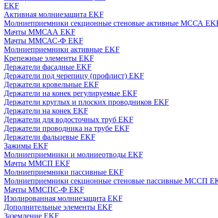
EKF
Активная молниезащита EKF
Молниеприемники секционные стеновые активные МССА EK
Мачты ММСАА EKF
Мачты ММСАС-Ф EKF
Молниеприемники активные EKF
Крепежные элементы EKF
Держатели фасадные EKF
Держатели под черепицу (профлист) EKF
Держатели кровельные EKF
Держатели на конек регулируемые EKF
Держатели круглых и плоских проводников EKF
Держатели на конек EKF
Держатели для водосточных труб EKF
Держатели проводника на трубе EKF
Держатели фальцевые EKF
Зажимы EKF
Молниеприемники и молниеотводы EKF
Мачты ММСП EKF
Молниеприемники пассивные EKF
Молниеприемники секционные стеновые пассивные МССП E
Мачты ММСПС-Ф EKF
Изолированная молниезащита EKF
Дополнительные элементы EKF
Заземление EKF