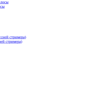
осы
ей стримера)