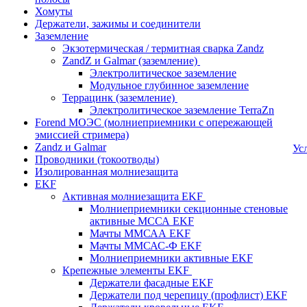
Хомуты
Держатели, зажимы и соединители
Заземление
Экзотермическая / термитная сварка Zandz
ZandZ и Galmar (заземление)
Электролитическое заземление
Модульное глубинное заземление
Террацинк (заземление)
Электролитическое заземление TerraZn
Forend МОЭС (молниеприемники с опережающей
эмиссией стримера)
Zandz и Galmar
Ус
Проводники (токоотводы)
Изолированная молниезащита
EKF
Активная молниезащита EKF
Молниеприемники секционные стеновые
активные МССА EKF
Мачты ММСАА EKF
Мачты ММСАС-Ф EKF
Молниеприемники активные EKF
Крепежные элементы EKF
Держатели фасадные EKF
Держатели под черепицу (профлист) EKF