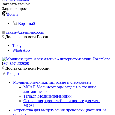
Заказать звонок
Задать вопрос
Войти
Корзина
0
zakaz@zazemleno.com
Доставка по всей России
Telegram
WhatsApp
+7 9231232089
Доставка по всей России
Товары
Молниеприемники: мачтовые и стержневые
МСАП Молниеотводы отдельно стоящие
алюминиевые
TerraZn Молниеприемники
Основания, кронштейны и прочее для мачт
МСАП
Устройства для выпрямления проволоки (катанки) и
полосы