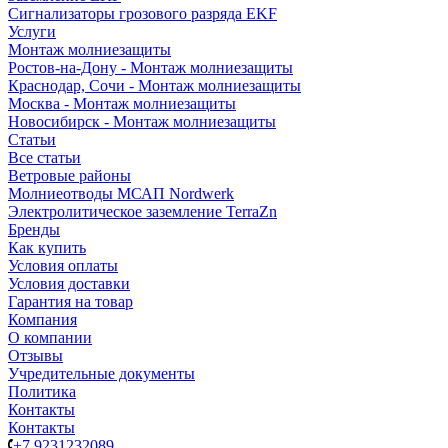
Сигнализаторы грозового разряда EKF
Услуги
Монтаж молниезащиты
Ростов-на-Дону - Монтаж молниезащиты
Краснодар, Сочи - Монтаж молниезащиты
Москва - Монтаж молниезащиты
Новосибирск - Монтаж молниезащиты
Статьи
Все статьи
Ветровые районы
Молниеотводы МСАП Nordwerk
Электролитическое заземление TerraZn
Бренды
Как купить
Условия оплаты
Условия доставки
Гарантия на товар
Компания
О компании
Отзывы
Учредительные документы
Политика
Контакты
Контакты
+7 9231232089