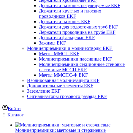
Держатели кровельные EKF
Держатели на конек регулируемые EKF
Держатели круглых и плоских
проводников EKF
Держатели на конек EKF
Держатели для водосточных труб EKF
Держатели проводника на трубе EKF
Держатели фальцевые EKF
Зажимы EKF
Молниеприемники и молниеотводы EKF
Мачты ММСП EKF
Молниеприемники пассивные EKF
Молниеприемники секционные стеновые
пассивные МССП EKF
Мачты ММСПС-Ф EKF
Изолированная молниезащита EKF
Дополнительные элементы EKF
Заземление EKF
Сигнализаторы грозового разряда EKF
Войти
Каталог
Молниеприемники: мачтовые и стержневые