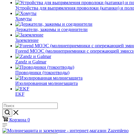
Устройства для выпрямления проволоки (катанки) и пол
Хомуты
Держатели, зажимы и соединители
Заземление
Forend МОЭС (молниеприемники с опережающей эмисси
Zandz и Galmar
Проводники (токоотводы)
Изолированная молниезащита
EKF
Корзина
0