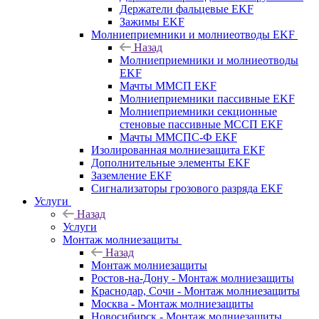
Держатели фальцевые EKF
Зажимы EKF
Молниеприемники и молниеотводы EKF
Назад
Молниеприемники и молниеотводы
EKF
Мачты ММСП EKF
Молниеприемники пассивные EKF
Молниеприемники секционные
стеновые пассивные МССП EKF
Мачты ММСПС-Ф EKF
Изолированная молниезащита EKF
Дополнительные элементы EKF
Заземление EKF
Сигнализаторы грозового разряда EKF
Услуги
Назад
Услуги
Монтаж молниезащиты
Назад
Монтаж молниезащиты
Ростов-на-Дону - Монтаж молниезащиты
Краснодар, Сочи - Монтаж молниезащиты
Москва - Монтаж молниезащиты
Новосибирск - Монтаж молниезащиты