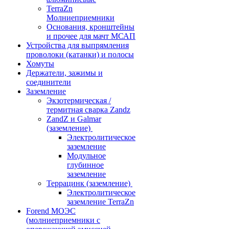
TerraZn
Молниеприемники
Основания, кронштейны
и прочее для мачт МСАП
Устройства для выпрямления
проволоки (катанки) и полосы
Хомуты
Держатели, зажимы и
соединители
Заземление
Экзотермическая /
термитная сварка Zandz
ZandZ и Galmar
(заземление)
Электролитическое
заземление
Модульное
глубинное
заземление
Террацинк (заземление)
Электролитическое
заземление TerraZn
Forend МОЭС
(молниеприемники с