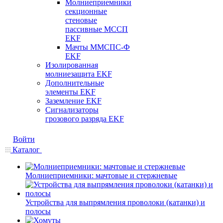
Молниеприемники
секционные
стеновые
пассивные МССП
EKF
Мачты ММСПС-Ф
EKF
Изолированная
молниезащита EKF
Дополнительные
элементы EKF
Заземление EKF
Сигнализаторы
грозового разряда EKF
Войти
Каталог
Молниеприемники: мачтовые и стержневые
Устройства для выпрямления проволоки (катанки) и
полосы