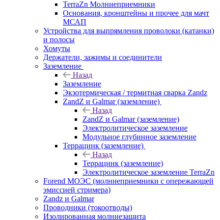
TerraZn Молниеприемники
Основания, кронштейны и прочее для мачт
МСАП
Устройства для выпрямления проволоки (катанки)
и полосы
Хомуты
Держатели, зажимы и соединители
Заземление
Назад
Заземление
Экзотермическая / термитная сварка Zandz
ZandZ и Galmar (заземление)
Назад
ZandZ и Galmar (заземление)
Электролитическое заземление
Модульное глубинное заземление
Террацинк (заземление)
Назад
Террацинк (заземление)
Электролитическое заземление TerraZn
Forend МОЭС (молниеприемники с опережающей
эмиссией стримера)
Zandz и Galmar
Проводники (токоотводы)
Изолированная молниезащита