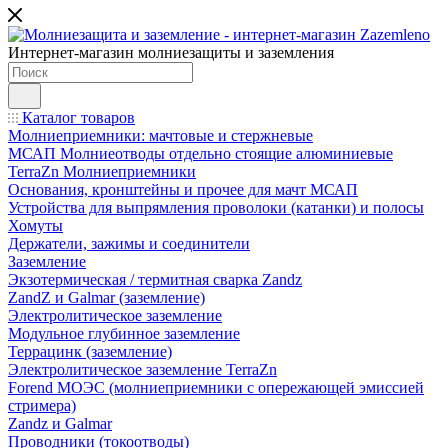
Интернет-магазин молниезащиты и заземления
Каталог товаров
Молниеприемники: мачтовые и стержневые
МСАП Молниеотводы отдельно стоящие алюминиевые
TerraZn Молниеприемники
Основания, кронштейны и прочее для мачт МСАП
Устройства для выпрямления проволоки (катанки) и полосы
Хомуты
Держатели, зажимы и соединители
Заземление
Экзотермическая / термитная сварка Zandz
ZandZ и Galmar (заземление)
Электролитическое заземление
Модульное глубинное заземление
Террацинк (заземление)
Электролитическое заземление TerraZn
Forend МОЭС (молниеприемники с опережающей эмиссией
стримера)
Zandz и Galmar
Проводники (токоотводы)