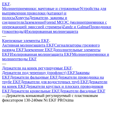
EKF
Молниеприемники: мачтовые и стержневые
Устройства для
выпрямления проволоки (катанки) и
полосы
Хомуты
Держатели, зажимы и
соединители
Заземление
Forend МОЭС (молниеприемники с
опережающей эмиссией стримера)
Zandz и Galmar
Проводники
(токоотводы)
Изолированная молниезащита
—
Крепежные элементы EKF
Активная молниезащита EKF
Сигнализаторы грозового
разряда EKF
Заземление EKF
Дополнительные элементы
EKF
Изолированная молниезащита EKF
Молниеприемники и
молниеотводы EKF
—
Держатели на конек регулируемые EKF
Держатели под черепицу (профлист) EKF
Зажимы
EKF
Держатели фальцевые EKF
Держатели проводника на
трубе EKF
Держатели для водосточных труб EKF
Держатели
на конек EKF
Держатели круглых и плоских проводников
EKF
Держатели кровельные EKF
Держатели фасадные EKF
—
Держатель коньковый регулируемый с пластиковым
фиксатором 130-240мм Ni EKF PROxima