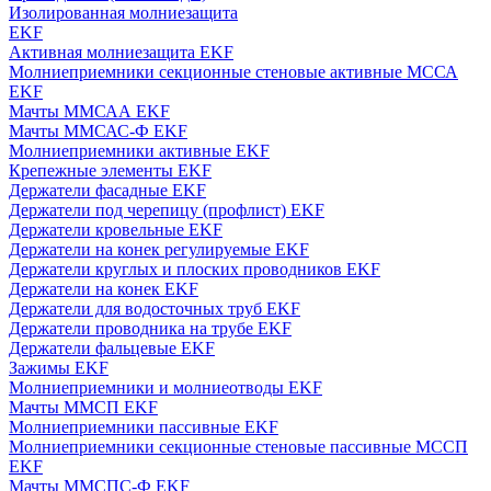
Изолированная молниезащита
EKF
Активная молниезащита EKF
Молниеприемники секционные стеновые активные МССА
EKF
Мачты ММСАА EKF
Мачты ММСАС-Ф EKF
Молниеприемники активные EKF
Крепежные элементы EKF
Держатели фасадные EKF
Держатели под черепицу (профлист) EKF
Держатели кровельные EKF
Держатели на конек регулируемые EKF
Держатели круглых и плоских проводников EKF
Держатели на конек EKF
Держатели для водосточных труб EKF
Держатели проводника на трубе EKF
Держатели фальцевые EKF
Зажимы EKF
Молниеприемники и молниеотводы EKF
Мачты ММСП EKF
Молниеприемники пассивные EKF
Молниеприемники секционные стеновые пассивные МССП
EKF
Мачты ММСПС-Ф EKF