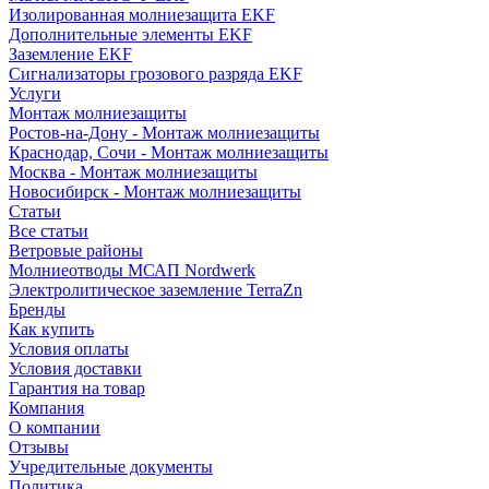
Изолированная молниезащита EKF
Дополнительные элементы EKF
Заземление EKF
Сигнализаторы грозового разряда EKF
Услуги
Монтаж молниезащиты
Ростов-на-Дону - Монтаж молниезащиты
Краснодар, Сочи - Монтаж молниезащиты
Москва - Монтаж молниезащиты
Новосибирск - Монтаж молниезащиты
Статьи
Все статьи
Ветровые районы
Молниеотводы МСАП Nordwerk
Электролитическое заземление TerraZn
Бренды
Как купить
Условия оплаты
Условия доставки
Гарантия на товар
Компания
О компании
Отзывы
Учредительные документы
Политика