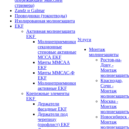
опережающей эмиссией
стримера)
Zandz и Galmar
Проводники (токоотводы)
Изолированная молниезащита
EKF
Активная молниезащита
EKF
Услуги
Молниеприемники
секционные
Монтаж
стеновые активные
молниезащиты
МССА EKF
Ростов-на-
Мачты ММСАА
Дону -
EKF
Монтаж
Мачты ММСАС-Ф
молниезащит
EKF
Краснодар,
Молниеприемники
Сочи -
активные EKF
Монтаж
Крепежные элементы
молниезащит
EKF
Москва -
Держатели
Монтаж
фасадные EKF
молниезащит
Держатели под
Новосибирск 
черепицу
Монтаж
(профлист) EKF
молниезащит