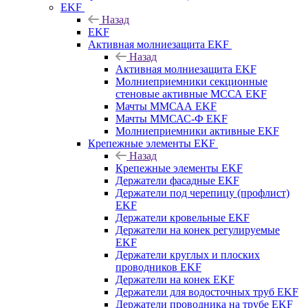
EKF
Назад
EKF
Активная молниезащита EKF
Назад
Активная молниезащита EKF
Молниеприемники секционные
стеновые активные МССА EKF
Мачты ММСАА EKF
Мачты ММСАС-Ф EKF
Молниеприемники активные EKF
Крепежные элементы EKF
Назад
Крепежные элементы EKF
Держатели фасадные EKF
Держатели под черепицу (профлист)
EKF
Держатели кровельные EKF
Держатели на конек регулируемые
EKF
Держатели круглых и плоских
проводников EKF
Держатели на конек EKF
Держатели для водосточных труб EKF
Держатели проводника на трубе EKF