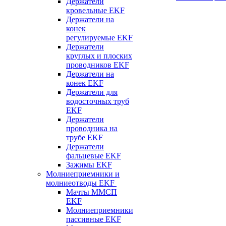
Держатели
кровельные EKF
Держатели на
конек
регулируемые EKF
Держатели
круглых и плоских
проводников EKF
Держатели на
конек EKF
Держатели для
водосточных труб
EKF
Держатели
проводника на
трубе EKF
Держатели
фальцевые EKF
Зажимы EKF
Молниеприемники и
молниеотводы EKF
Мачты ММСП
EKF
Молниеприемники
пассивные EKF