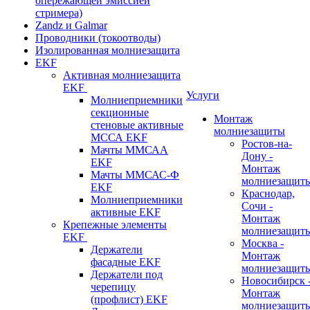
опережающей эмиссией
стримера)
Zandz и Galmar
Проводники (токоотводы)
Изолированная молниезащита
EKF
Активная молниезащита
EKF
Услуги
Молниеприемники
секционные
Монтаж
стеновые активные
молниезащиты
МССА EKF
Ростов-на-
Мачты ММСАА
Дону -
EKF
Монтаж
Мачты ММСАС-Ф
молниезащит
EKF
Краснодар,
Молниеприемники
Сочи -
активные EKF
Монтаж
Крепежные элементы
молниезащит
EKF
Москва -
Держатели
Монтаж
фасадные EKF
молниезащит
Держатели под
Новосибирск 
черепицу
Монтаж
(профлист) EKF
молниезащит