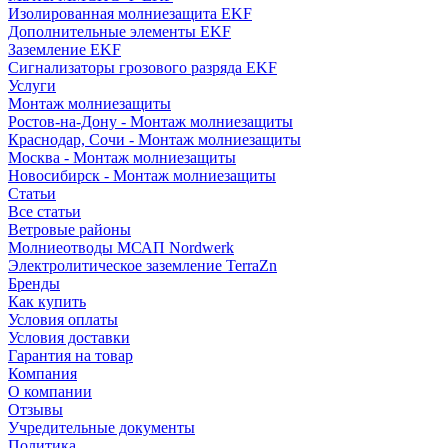
Изолированная молниезащита EKF
Дополнительные элементы EKF
Заземление EKF
Сигнализаторы грозового разряда EKF
Услуги
Монтаж молниезащиты
Ростов-на-Дону - Монтаж молниезащиты
Краснодар, Сочи - Монтаж молниезащиты
Москва - Монтаж молниезащиты
Новосибирск - Монтаж молниезащиты
Статьи
Все статьи
Ветровые районы
Молниеотводы МСАП Nordwerk
Электролитическое заземление TerraZn
Бренды
Как купить
Условия оплаты
Условия доставки
Гарантия на товар
Компания
О компании
Отзывы
Учредительные документы
Политика