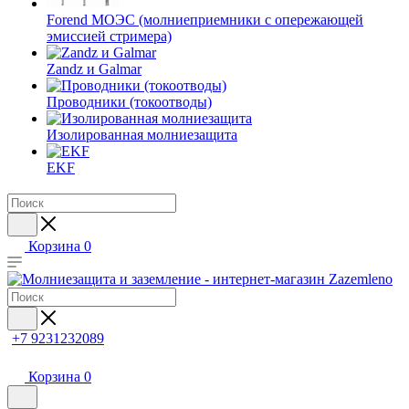
Forend МОЭС (молниеприемники с опережающей
эмиссией стримера)
Zandz и Galmar
Проводники (токоотводы)
Изолированная молниезащита
EKF
Корзина
0
+7 9231232089
Корзина
0