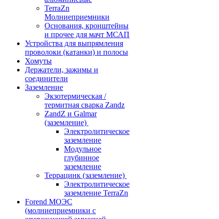
TerraZn
Молниеприемники
Основания, кронштейны
и прочее для мачт МСАП
Устройства для выпрямления
проволоки (катанки) и полосы
Хомуты
Держатели, зажимы и
соединители
Заземление
Экзотермическая /
термитная сварка Zandz
ZandZ и Galmar
(заземление)
Электролитическое
заземление
Модульное
глубинное
заземление
Террацинк (заземление)
Электролитическое
заземление TerraZn
Forend МОЭС
(молниеприемники с