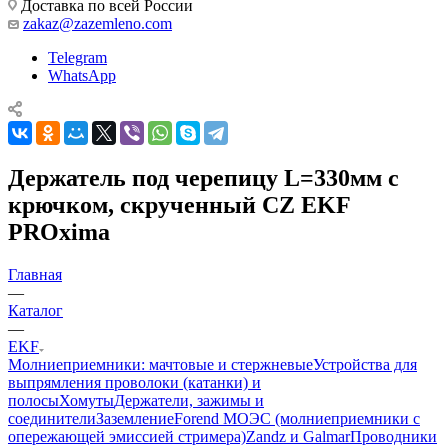
Доставка по всей России
zakaz@zazemleno.com
Telegram
WhatsApp
Держатель под черепицу L=330мм с
крючком, скрученный CZ EKF
PROxima
Главная
—
Каталог
—
EKF
Молниеприемники: мачтовые и стержневые
Устройства для
выпрямления проволоки (катанки) и
полосы
Хомуты
Держатели, зажимы и
соединители
Заземление
Forend МОЭС (молниеприемники с
опережающей эмиссией стримера)
Zandz и Galmar
Проводники