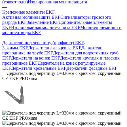
(токоотводы)
Изолированная молниезащита
—
Крепежные элементы EKF
Активная молниезащита EKF
Сигнализаторы грозового
разряда EKF
Заземление EKF
Дополнительные элементы
EKF
Изолированная молниезащита EKF
Молниеприемники и
молниеотводы EKF
—
Держатели под черепицу (профлист) EKF
Зажимы EKF
Держатели фальцевые EKF
Держатели
проводника на трубе EKF
Держатели для водосточных труб
EKF
Держатели на конек EKF
Держатели круглых и плоских
проводников EKF
Держатели на конек регулируемые
EKF
Держатели кровельные EKF
Держатели фасадные EKF
—
Держатель под черепицу L=330мм с крючком, скрученный
CZ EKF PROxima