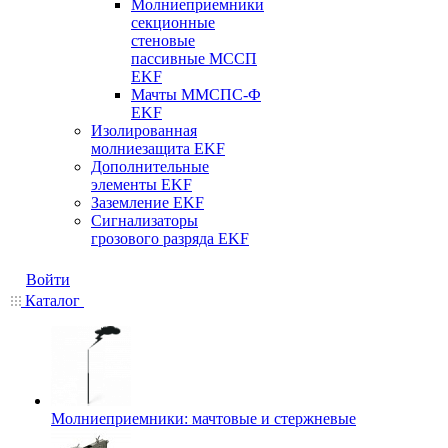
Молниеприемники
секционные
стеновые
пассивные МССП
EKF
Мачты ММСПС-Ф
EKF
Изолированная
молниезащита EKF
Дополнительные
элементы EKF
Заземление EKF
Сигнализаторы
грозового разряда EKF
Войти
Каталог
Молниеприемники: мачтовые и стержневые