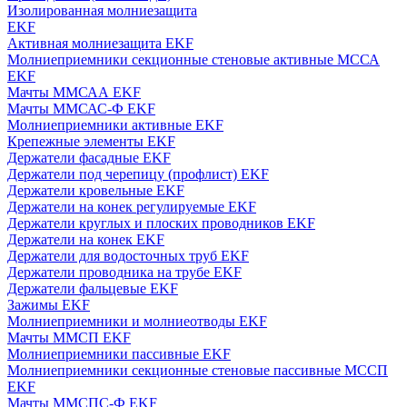
Изолированная молниезащита
EKF
Активная молниезащита EKF
Молниеприемники секционные стеновые активные МССА
EKF
Мачты ММСАА EKF
Мачты ММСАС-Ф EKF
Молниеприемники активные EKF
Крепежные элементы EKF
Держатели фасадные EKF
Держатели под черепицу (профлист) EKF
Держатели кровельные EKF
Держатели на конек регулируемые EKF
Держатели круглых и плоских проводников EKF
Держатели на конек EKF
Держатели для водосточных труб EKF
Держатели проводника на трубе EKF
Держатели фальцевые EKF
Зажимы EKF
Молниеприемники и молниеотводы EKF
Мачты ММСП EKF
Молниеприемники пассивные EKF
Молниеприемники секционные стеновые пассивные МССП
EKF
Мачты ММСПС-Ф EKF