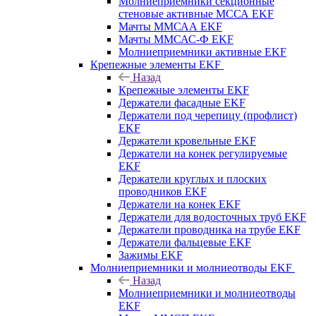
Молниеприемники секционные
стеновые активные МССА EKF
Мачты ММСАА EKF
Мачты ММСАС-Ф EKF
Молниеприемники активные EKF
Крепежные элементы EKF
Назад
Крепежные элементы EKF
Держатели фасадные EKF
Держатели под черепицу (профлист)
EKF
Держатели кровельные EKF
Держатели на конек регулируемые
EKF
Держатели круглых и плоских
проводников EKF
Держатели на конек EKF
Держатели для водосточных труб EKF
Держатели проводника на трубе EKF
Держатели фальцевые EKF
Зажимы EKF
Молниеприемники и молниеотводы EKF
Назад
Молниеприемники и молниеотводы
EKF