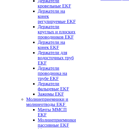
Держатели
кровельные EKF
Держатели на
конек
регулируемые EKF
Держатели
круглых и плоских
проводников EKF
Держатели на
конек EKF
Держатели для
водосточных труб
EKF
Держатели
проводника на
трубе EKF
Держатели
фальцевые EKF
Зажимы EKF
Молниеприемники и
молниеотводы EKF
Мачты ММСП
EKF
Молниеприемники
пассивные EKF