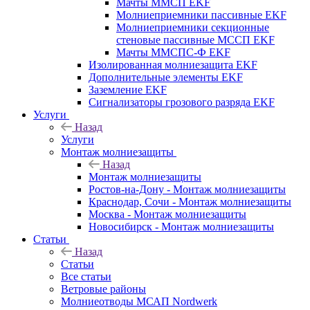
Мачты ММСП EKF
Молниеприемники пассивные EKF
Молниеприемники секционные
стеновые пассивные МССП EKF
Мачты ММСПС-Ф EKF
Изолированная молниезащита EKF
Дополнительные элементы EKF
Заземление EKF
Сигнализаторы грозового разряда EKF
Услуги
Назад
Услуги
Монтаж молниезащиты
Назад
Монтаж молниезащиты
Ростов-на-Дону - Монтаж молниезащиты
Краснодар, Сочи - Монтаж молниезащиты
Москва - Монтаж молниезащиты
Новосибирск - Монтаж молниезащиты
Статьи
Назад
Статьи
Все статьи
Ветровые районы
Молниеотводы МСАП Nordwerk