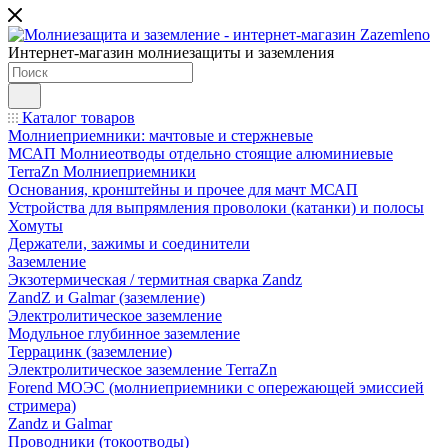
Интернет-магазин молниезащиты и заземления
Каталог товаров
Молниеприемники: мачтовые и стержневые
МСАП Молниеотводы отдельно стоящие алюминиевые
TerraZn Молниеприемники
Основания, кронштейны и прочее для мачт МСАП
Устройства для выпрямления проволоки (катанки) и полосы
Хомуты
Держатели, зажимы и соединители
Заземление
Экзотермическая / термитная сварка Zandz
ZandZ и Galmar (заземление)
Электролитическое заземление
Модульное глубинное заземление
Террацинк (заземление)
Электролитическое заземление TerraZn
Forend МОЭС (молниеприемники с опережающей эмиссией
стримера)
Zandz и Galmar
Проводники (токоотводы)