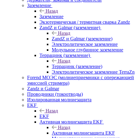
Заземление
Назад
Заземление
Экзотермическая / термитная сварка Zandz
ZandZ и Galmar (заземление)
Назад
ZandZ и Galmar (заземление)
Электролитическое заземление
Модульное глубинное заземление
Террацинк (заземление)
Назад
Террацинк (заземление)
Электролитическое заземление TerraZn
Forend МОЭС (молниеприемники с опережающей
эмиссией стримера)
Zandz и Galmar
Проводники (токоотводы)
Изолированная молниезащита
EKF
Назад
EKF
Активная молниезащита EKF
Назад
Активная молниезащита EKF