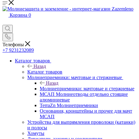
Корзина
0
Телефоны
+7 9231232089
Каталог товаров
Назад
Каталог товаров
Молниеприемники: мачтовые и стержневые
Назад
Молниеприемники: мачтовые и стержневые
МСАП Молниеотводы отдельно стоящие
алюминиевые
TerraZn Молниеприемники
Основания, кронштейны и прочее для мачт
МСАП
Устройства для выпрямления проволоки (катанки)
и полосы
Хомуты
Держатели, зажимы и соединители