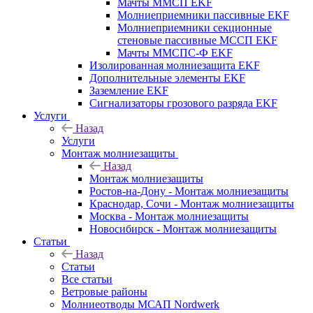
Мачты ММСП EKF
Молниеприемники пассивные EKF
Молниеприемники секционные
стеновые пассивные МССП EKF
Мачты ММСПС-Ф EKF
Изолированная молниезащита EKF
Дополнительные элементы EKF
Заземление EKF
Сигнализаторы грозового разряда EKF
Услуги
Назад
Услуги
Монтаж молниезащиты
Назад
Монтаж молниезащиты
Ростов-на-Дону - Монтаж молниезащиты
Краснодар, Сочи - Монтаж молниезащиты
Москва - Монтаж молниезащиты
Новосибирск - Монтаж молниезащиты
Статьи
Назад
Статьи
Все статьи
Ветровые районы
Молниеотводы МСАП Nordwerk