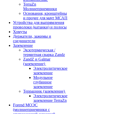
TerraZn
Молниеприемники
Основания, кронштейны
и прочее для мачт МСАП
Устройства для выпрямления
проволоки (катанки) и полосы
Хомуты
Держатели, зажимы и
соединители
Заземление
Экзотермическая /
термитная сварка Zandz
ZandZ и Galmar
(заземление)
Электролитическое
заземление
Модульное
глубинное
заземление
Террацинк (заземление)
Электролитическое
заземление TerraZn
Forend МОЭС
(молниеприемники с