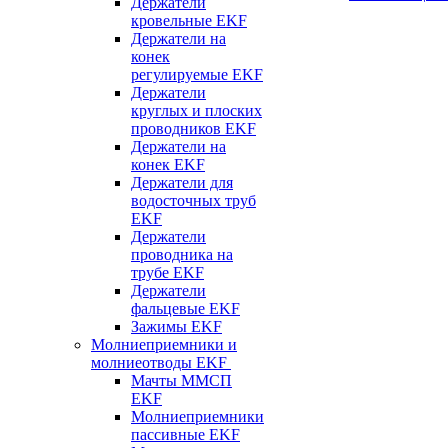
Держатели
кровельные EKF
Держатели на
конек
регулируемые EKF
Держатели
круглых и плоских
проводников EKF
Держатели на
конек EKF
Держатели для
водосточных труб
EKF
Держатели
проводника на
трубе EKF
Держатели
фальцевые EKF
Зажимы EKF
Молниеприемники и
молниеотводы EKF
Мачты ММСП
EKF
Молниеприемники
пассивные EKF