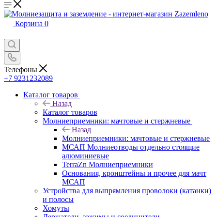
Корзина
0
Телефоны
+7 9231232089
Каталог товаров
Назад
Каталог товаров
Молниеприемники: мачтовые и стержневые
Назад
Молниеприемники: мачтовые и стержневые
МСАП Молниеотводы отдельно стоящие
алюминиевые
TerraZn Молниеприемники
Основания, кронштейны и прочее для мачт
МСАП
Устройства для выпрямления проволоки (катанки)
и полосы
Хомуты
Держатели, зажимы и соединители