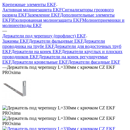
Крепежные элементы EKF
Активная молниезащита EKF
Сигнализаторы грозового
разряда EKF
Заземление EKF
Дополнительные элементы
EKF
Изолированная молниезащита EKF
Молниеприемники и
молниеотводы EKF
—
Держатели под черепицу (профлист) EKF
Зажимы EKF
Держатели фальцевые EKF
Держатели
проводника на трубе EKF
Держатели для водосточных труб
EKF
Держатели на конек EKF
Держатели круглых и плоских
проводников EKF
Держатели на конек регулируемые
EKF
Держатели кровельные EKF
Держатели фасадные EKF
—
Держатель под черепицу L=330мм с крючком CZ EKF
PROxima