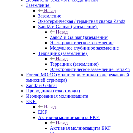
Заземление
Назад
Заземление
Экзотермическая / термитная сварка Zandz
ZandZ и Galmar (заземление)
Назад
ZandZ и Galmar (заземление)
Электролитическое заземление
Модульное глубинное заземление
Террацинк (заземление)
Назад
Террацинк (заземление)
Электролитическое заземление TerraZn
Forend МОЭС (молниеприемники с опережающей
эмиссией стримера)
Zandz и Galmar
Проводники (токоотводы)
Изолированная молниезащита
EKF
Назад
EKF
Активная молниезащита EKF
Назад
Активная молниезащита EKF