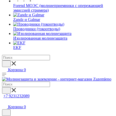
Forend МОЭС (молниеприемники с опережающей
эмиссией стримера)
Zandz и Galmar
Проводники (токоотводы)
Изолированная молниезащита
EKF
Корзина
0
+7 9231232089
Корзина
0