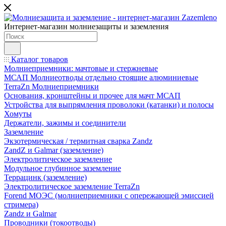
Интернет-магазин молниезащиты и заземления
Каталог товаров
Молниеприемники: мачтовые и стержневые
МСАП Молниеотводы отдельно стоящие алюминиевые
TerraZn Молниеприемники
Основания, кронштейны и прочее для мачт МСАП
Устройства для выпрямления проволоки (катанки) и полосы
Хомуты
Держатели, зажимы и соединители
Заземление
Экзотермическая / термитная сварка Zandz
ZandZ и Galmar (заземление)
Электролитическое заземление
Модульное глубинное заземление
Террацинк (заземление)
Электролитическое заземление TerraZn
Forend МОЭС (молниеприемники с опережающей эмиссией
стримера)
Zandz и Galmar
Проводники (токоотводы)