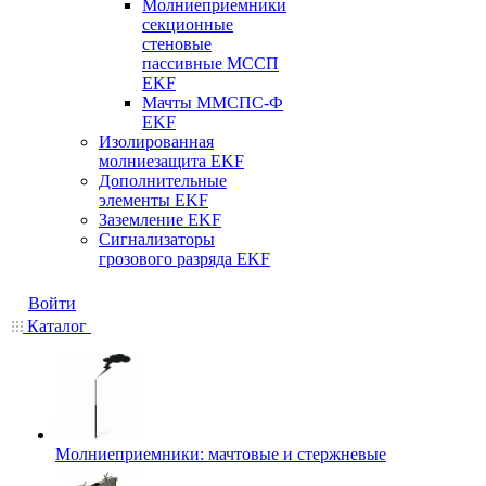
Молниеприемники
секционные
стеновые
пассивные МССП
EKF
Мачты ММСПС-Ф
EKF
Изолированная
молниезащита EKF
Дополнительные
элементы EKF
Заземление EKF
Сигнализаторы
грозового разряда EKF
Войти
Каталог
Молниеприемники: мачтовые и стержневые