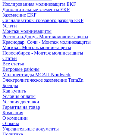
Изолированная молниезащита EKF
Дополнительные элементы EKF
Заземление EKF
Сигнализаторы грозового разряда EKF
Услуги
Монтаж молниезащиты
Ростов-на-Дону - Монтаж молниезащиты
Краснодар, Сочи - Монтаж молниезащиты
Москва - Монтаж молниезащиты
Новосибирск - Монтаж молниезащиты
Статьи
Все статьи
Ветровые районы
Молниеотводы МСАП Nordwerk
Электролитическое заземление TerraZn
Бренды
Как купить
Условия оплаты
Условия доставки
Гарантия на товар
Компания
О компании
Отзывы
Учредительные документы
Политика