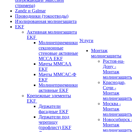
опережающей эмиссией
стримера)
Zandz и Galmar
Проводники (токоотводы)
Изолированная молниезащита
EKF
Активная молниезащита
EKF
Услуги
Молниеприемники
секционные
Монтаж
стеновые активные
молниезащиты
МССА EKF
Ростов-на-
Мачты ММСАА
Дону -
EKF
Монтаж
Мачты ММСАС-Ф
молниезащит
EKF
Краснодар,
Молниеприемники
Сочи -
активные EKF
Монтаж
Крепежные элементы
молниезащит
EKF
Москва -
Держатели
Монтаж
фасадные EKF
молниезащит
Держатели под
Новосибирск 
черепицу
Монтаж
(профлист) EKF
молниезащит