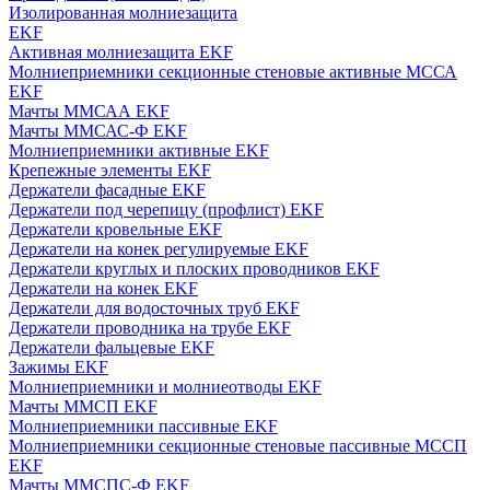
Изолированная молниезащита
EKF
Активная молниезащита EKF
Молниеприемники секционные стеновые активные МССА
EKF
Мачты ММСАА EKF
Мачты ММСАС-Ф EKF
Молниеприемники активные EKF
Крепежные элементы EKF
Держатели фасадные EKF
Держатели под черепицу (профлист) EKF
Держатели кровельные EKF
Держатели на конек регулируемые EKF
Держатели круглых и плоских проводников EKF
Держатели на конек EKF
Держатели для водосточных труб EKF
Держатели проводника на трубе EKF
Держатели фальцевые EKF
Зажимы EKF
Молниеприемники и молниеотводы EKF
Мачты ММСП EKF
Молниеприемники пассивные EKF
Молниеприемники секционные стеновые пассивные МССП
EKF
Мачты ММСПС-Ф EKF