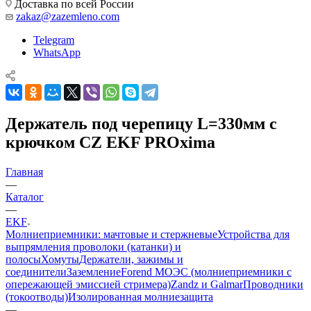
Доставка по всей России
zakaz@zazemleno.com
Telegram
WhatsApp
Держатель под черепицу L=330мм с
крючком CZ EKF PROxima
Главная
—
Каталог
—
EKF
Молниеприемники: мачтовые и стержневые
Устройства для
выпрямления проволоки (катанки) и
полосы
Хомуты
Держатели, зажимы и
соединители
Заземление
Forend МОЭС (молниеприемники с
опережающей эмиссией стримера)
Zandz и Galmar
Проводники
(токоотводы)
Изолированная молниезащита
—