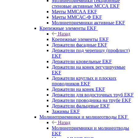
Молниеприемники секционные
стеновые активные МССА EKF
Мачты ММСАА EKF
Мачты ММСАС-Ф EKF
Молниеприемники активные EKF
Крепежные элементы EKF
Назад
Крепежные элементы EKF
Держатели фасадные EKF
Держатели под черепицу (профлист)
EKF
Держатели кровельные EKF
Держатели на конек регулируемые
EKF
Держатели круглых и плоских
проводников EKF
Держатели на конек EKF
Держатели для водосточных труб EKF
Держатели проводника на трубе EKF
Держатели фальцевые EKF
Зажимы EKF
Молниеприемники и молниеотводы EKF
Назад
Молниеприемники и молниеотводы
EKF