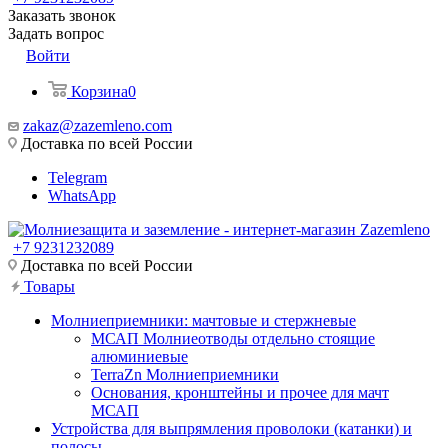
Заказать звонок
Задать вопрос
Войти
Корзина
0
zakaz@zazemleno.com
Доставка по всей России
Telegram
WhatsApp
+7 9231232089
Доставка по всей России
Товары
Молниеприемники: мачтовые и стержневые
МСАП Молниеотводы отдельно стоящие
алюминиевые
TerraZn Молниеприемники
Основания, кронштейны и прочее для мачт
МСАП
Устройства для выпрямления проволоки (катанки) и
полосы