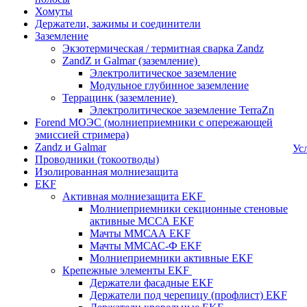
Хомуты
Держатели, зажимы и соединители
Заземление
Экзотермическая / термитная сварка Zandz
ZandZ и Galmar (заземление)
Электролитическое заземление
Модульное глубинное заземление
Террацинк (заземление)
Электролитическое заземление TerraZn
Forend МОЭС (молниеприемники с опережающей
эмиссией стримера)
Zandz и Galmar
Ус
Проводники (токоотводы)
Изолированная молниезащита
EKF
Активная молниезащита EKF
Молниеприемники секционные стеновые
активные МССА EKF
Мачты ММСАА EKF
Мачты ММСАС-Ф EKF
Молниеприемники активные EKF
Крепежные элементы EKF
Держатели фасадные EKF
Держатели под черепицу (профлист) EKF