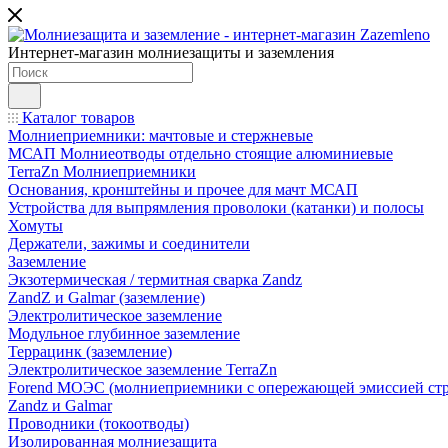
Интернет-магазин молниезащиты и заземления
Каталог товаров
Молниеприемники: мачтовые и стержневые
МСАП Молниеотводы отдельно стоящие алюминиевые
TerraZn Молниеприемники
Основания, кронштейны и прочее для мачт МСАП
Устройства для выпрямления проволоки (катанки) и полосы
Хомуты
Держатели, зажимы и соединители
Заземление
Экзотермическая / термитная сварка Zandz
ZandZ и Galmar (заземление)
Электролитическое заземление
Модульное глубинное заземление
Террацинк (заземление)
Электролитическое заземление TerraZn
Forend МОЭС (молниеприемники с опережающей эмиссией стр
Zandz и Galmar
Проводники (токоотводы)
Изолированная молниезащита