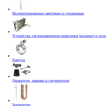
Молниеприемники: мачтовые и стержневые
Устройства для выпрямления проволоки (катанки) и пол
Хомуты
Держатели, зажимы и соединители
Заземление