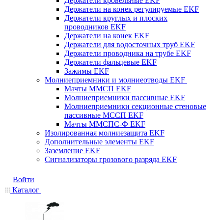
Держатели кровельные EKF
Держатели на конек регулируемые EKF
Держатели круглых и плоских
проводников EKF
Держатели на конек EKF
Держатели для водосточных труб EKF
Держатели проводника на трубе EKF
Держатели фальцевые EKF
Зажимы EKF
Молниеприемники и молниеотводы EKF
Мачты ММСП EKF
Молниеприемники пассивные EKF
Молниеприемники секционные стеновые
пассивные МССП EKF
Мачты ММСПС-Ф EKF
Изолированная молниезащита EKF
Дополнительные элементы EKF
Заземление EKF
Сигнализаторы грозового разряда EKF
Войти
Каталог