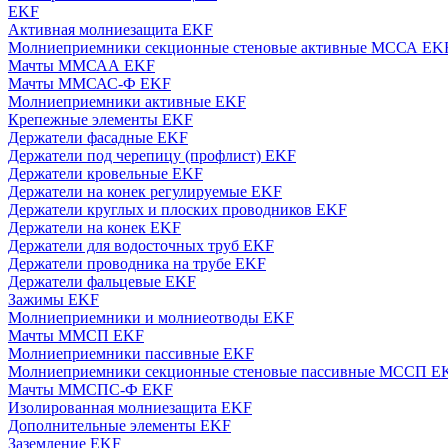
EKF
Активная молниезащита EKF
Молниеприемники секционные стеновые активные МССА EK
Мачты ММСАА EKF
Мачты ММСАС-Ф EKF
Молниеприемники активные EKF
Крепежные элементы EKF
Держатели фасадные EKF
Держатели под черепицу (профлист) EKF
Держатели кровельные EKF
Держатели на конек регулируемые EKF
Держатели круглых и плоских проводников EKF
Держатели на конек EKF
Держатели для водосточных труб EKF
Держатели проводника на трубе EKF
Держатели фальцевые EKF
Зажимы EKF
Молниеприемники и молниеотводы EKF
Мачты ММСП EKF
Молниеприемники пассивные EKF
Молниеприемники секционные стеновые пассивные МССП E
Мачты ММСПС-Ф EKF
Изолированная молниезащита EKF
Дополнительные элементы EKF
Заземление EKF