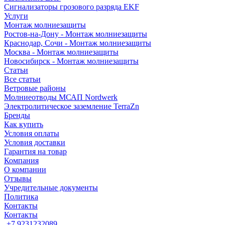
Сигнализаторы грозового разряда EKF
Услуги
Монтаж молниезащиты
Ростов-на-Дону - Монтаж молниезащиты
Краснодар, Сочи - Монтаж молниезащиты
Москва - Монтаж молниезащиты
Новосибирск - Монтаж молниезащиты
Статьи
Все статьи
Ветровые районы
Молниеотводы МСАП Nordwerk
Электролитическое заземление TerraZn
Бренды
Как купить
Условия оплаты
Условия доставки
Гарантия на товар
Компания
О компании
Отзывы
Учредительные документы
Политика
Контакты
Контакты
+7 9231232089