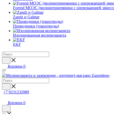
Forend МОЭС (молниеприемники с опережающей эмисси
Zandz и Galmar
Проводники (токоотводы)
Изолированная молниезащита
EKF
Корзина
0
+7 9231232089
Корзина
0