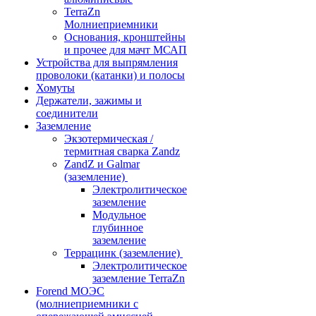
TerraZn
Молниеприемники
Основания, кронштейны
и прочее для мачт МСАП
Устройства для выпрямления
проволоки (катанки) и полосы
Хомуты
Держатели, зажимы и
соединители
Заземление
Экзотермическая /
термитная сварка Zandz
ZandZ и Galmar
(заземление)
Электролитическое
заземление
Модульное
глубинное
заземление
Террацинк (заземление)
Электролитическое
заземление TerraZn
Forend МОЭС
(молниеприемники с