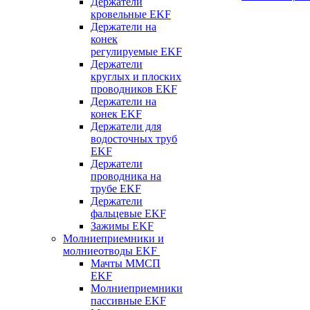
Держатели
кровельные EKF
Держатели на
конек
регулируемые EKF
Держатели
круглых и плоских
проводников EKF
Держатели на
конек EKF
Держатели для
водосточных труб
EKF
Держатели
проводника на
трубе EKF
Держатели
фальцевые EKF
Зажимы EKF
Молниеприемники и
молниеотводы EKF
Мачты ММСП
EKF
Молниеприемники
пассивные EKF