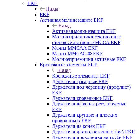
EKF
Назад
EKF
Активная молниезащита EKF
Назад
Активная молниезащита EKF
Молниеприемники секционные
стеновые активные МССА EKF
Мачты ММСАА EKF
Мачты ММСАС-Ф EKF
Молниеприемники активные EKF
Крепежные элементы EKF
Назад
Крепежные элементы EKF
Держатели фасадные EKF
Держатели под черепицу (профлист)
EKF
Держатели кровельные EKF
Держатели на конек регулируемые
EKF
Держатели круглых и плоских
проводников EKF
Держатели на конек EKF
Держатели для водосточных труб EKF
Держатели проводника на трубе EKF