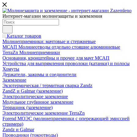
Интернет-магазин молниезащиты и заземления
Каталог товаров
Молниеприемники: мачтовые и стержневые
МСАП Молниеотводы отдельно стоящие алюминиевые
TerraZn Молниеприемники
Основания, кронштейны и прочее для мачт МСАП
Устройства для выпрямления проволоки (катанки) и полосы
Хомуты
Держатели, зажимы и соединители
Заземление
Экзотермическая / термитная сварка Zandz
ZandZ и Galmar (заземление)
Электролитическое заземление
Модульное глубинное заземление
Террацинк (заземление)
Электролитическое заземление TerraZn
Forend МОЭС (молниеприемники с опережающей эмиссией
стримера)
Zandz и Galmar
Проводники (токоотводы)