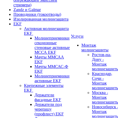
опережающей эмиссией
стримера)
Zandz и Galmar
Проводники (токоотводы)
Изолированная молниезащита
EKF
Активная молниезащита
EKF
Услуги
Молниеприемники
секционные
Монтаж
стеновые активные
молниезащиты
МССА EKF
Ростов-на-
Мачты ММСАА
Дону -
EKF
Монтаж
Мачты ММСАС-Ф
молниезащит
EKF
Краснодар,
Молниеприемники
Сочи -
активные EKF
Монтаж
Крепежные элементы
молниезащит
EKF
Москва -
Держатели
Монтаж
фасадные EKF
молниезащит
Держатели под
Новосибирск 
черепицу
Монтаж
(профлист) EKF
молниезащит