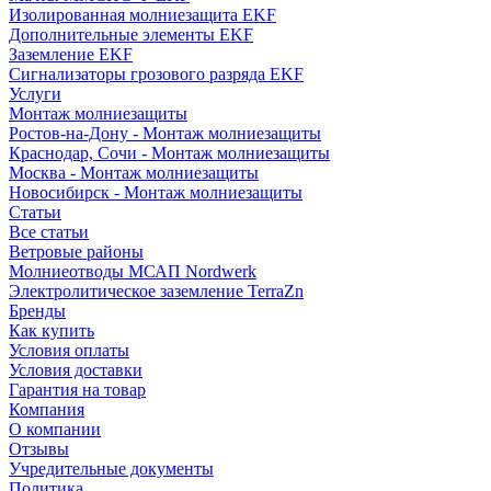
Изолированная молниезащита EKF
Дополнительные элементы EKF
Заземление EKF
Сигнализаторы грозового разряда EKF
Услуги
Монтаж молниезащиты
Ростов-на-Дону - Монтаж молниезащиты
Краснодар, Сочи - Монтаж молниезащиты
Москва - Монтаж молниезащиты
Новосибирск - Монтаж молниезащиты
Статьи
Все статьи
Ветровые районы
Молниеотводы МСАП Nordwerk
Электролитическое заземление TerraZn
Бренды
Как купить
Условия оплаты
Условия доставки
Гарантия на товар
Компания
О компании
Отзывы
Учредительные документы
Политика