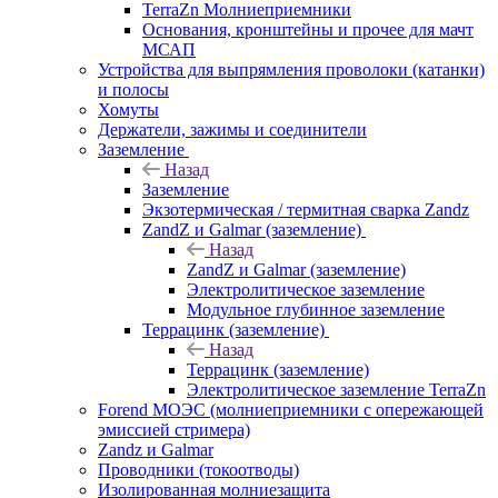
TerraZn Молниеприемники
Основания, кронштейны и прочее для мачт
МСАП
Устройства для выпрямления проволоки (катанки)
и полосы
Хомуты
Держатели, зажимы и соединители
Заземление
Назад
Заземление
Экзотермическая / термитная сварка Zandz
ZandZ и Galmar (заземление)
Назад
ZandZ и Galmar (заземление)
Электролитическое заземление
Модульное глубинное заземление
Террацинк (заземление)
Назад
Террацинк (заземление)
Электролитическое заземление TerraZn
Forend МОЭС (молниеприемники с опережающей
эмиссией стримера)
Zandz и Galmar
Проводники (токоотводы)
Изолированная молниезащита