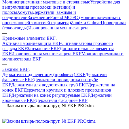
Молниеприемники: мачтовые и стержневые
Устройства для
выпрямления проволоки (катанки) и
полосы
Хомуты
Держатели, зажимы и
соединители
Заземление
Forend МОЭС (молниеприемники с
опережающей эмиссией стримера)
Zandz и Galmar
Проводники
(токоотводы)
Изолированная молниезащита
—
Крепежные элементы EKF
Активная молниезащита EKF
Сигнализаторы грозового
разряда EKF
Заземление EKF
Дополнительные элементы
EKF
Изолированная молниезащита EKF
Молниеприемники и
молниеотводы EKF
—
Зажимы EKF
Держатели под черепицу (профлист) EKF
Держатели
фальцевые EKF
Держатели проводника на трубе
EKF
Держатели для водосточных труб EKF
Держатели на
конек EKF
Держатели круглых и плоских проводников
EKF
Держатели на конек регулируемые EKF
Держатели
кровельные EKF
Держатели фасадные EKF
—
Зажим штырь-полоса-прут, Ni EKF PROxima