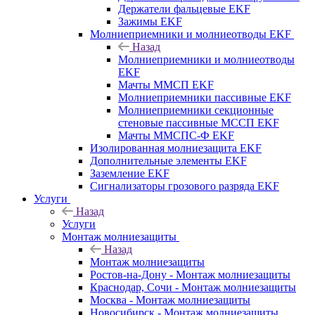
Держатели фальцевые EKF
Зажимы EKF
Молниеприемники и молниеотводы EKF
Назад
Молниеприемники и молниеотводы
EKF
Мачты ММСП EKF
Молниеприемники пассивные EKF
Молниеприемники секционные
стеновые пассивные МССП EKF
Мачты ММСПС-Ф EKF
Изолированная молниезащита EKF
Дополнительные элементы EKF
Заземление EKF
Сигнализаторы грозового разряда EKF
Услуги
Назад
Услуги
Монтаж молниезащиты
Назад
Монтаж молниезащиты
Ростов-на-Дону - Монтаж молниезащиты
Краснодар, Сочи - Монтаж молниезащиты
Москва - Монтаж молниезащиты
Новосибирск - Монтаж молниезащиты