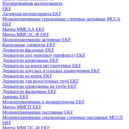
Изолированная молниезащита
EKF
Активная молниезащита EKF
Молниеприемники секционные стеновые активные МССА
EKF
Мачты ММСАА EKF
Мачты ММСАС-Ф EKF
Молниеприемники активные EKF
Крепежные элементы EKF
Держатели фасадные EKF
Держатели под черепицу (профлист) EKF
Держатели кровельные EKF
Держатели на конек регулируемые EKF
Держатели круглых и плоских проводников EKF
Держатели на конек EKF
Держатели для водосточных труб EKF
Держатели проводника на трубе EKF
Держатели фальцевые EKF
Зажимы EKF
Молниеприемники и молниеотводы EKF
Мачты ММСП EKF
Молниеприемники пассивные EKF
Молниеприемники секционные стеновые пассивные МССП
EKF
Мачты ММСПС-Ф EKF