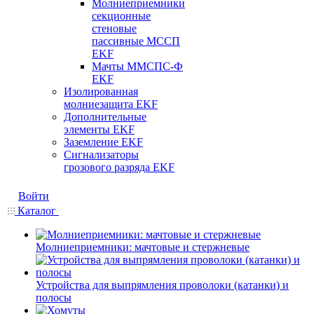
Молниеприемники
секционные
стеновые
пассивные МССП
EKF
Мачты ММСПС-Ф
EKF
Изолированная
молниезащита EKF
Дополнительные
элементы EKF
Заземление EKF
Сигнализаторы
грозового разряда EKF
Войти
Каталог
Молниеприемники: мачтовые и стержневые
Устройства для выпрямления проволоки (катанки) и
полосы