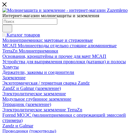
Интернет-магазин молниезащиты и заземления
Каталог товаров
Молниеприемники: мачтовые и стержневые
МСАП Молниеотводы отдельно стоящие алюминиевые
TerraZn Молниеприемники
Основания, кронштейны и прочее для мачт МСАП
Устройства для выпрямления проволоки (катанки) и полосы
Хомуты
Держатели, зажимы и соединители
Заземление
Экзотермическая / термитная сварка Zandz
ZandZ и Galmar (заземление)
Электролитическое заземление
Модульное глубинное заземление
Террацинк (заземление)
Электролитическое заземление TerraZn
Forend МОЭС (молниеприемники с опережающей эмиссией
стримера)
Zandz и Galmar
Проводники (токоотводы)