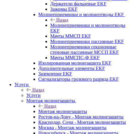
Держатели фальцевые EKF
Зажимы EKF
Молниеприемники и молниеотводы EKF
Назад
Молниеприемники и молниеотводы
EKF
Мачты ММСП EKF
Молниеприемники пассивные EKF
Молниеприемники секционные
стеновые пассивные МССП EKF
Мачты ММСПС-Ф EKF
Изолированная молниезащита EKF
Дополнительные элементы EKF
Заземление EKF
Сигнализаторы грозового разряда EKF
Услуги
Назад
Услуги
Монтаж молниезащиты
Назад
Монтаж молниезащиты
Ростов-на-Дону - Монтаж молниезащиты
Краснодар, Сочи - Монтаж молниезащиты
Москва - Монтаж молниезащиты
Новосибирск - Монтаж молниезащиты