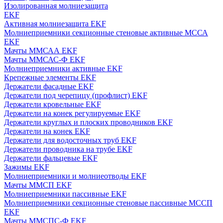
Изолированная молниезащита
EKF
Активная молниезащита EKF
Молниеприемники секционные стеновые активные МССА
EKF
Мачты ММСАА EKF
Мачты ММСАС-Ф EKF
Молниеприемники активные EKF
Крепежные элементы EKF
Держатели фасадные EKF
Держатели под черепицу (профлист) EKF
Держатели кровельные EKF
Держатели на конек регулируемые EKF
Держатели круглых и плоских проводников EKF
Держатели на конек EKF
Держатели для водосточных труб EKF
Держатели проводника на трубе EKF
Держатели фальцевые EKF
Зажимы EKF
Молниеприемники и молниеотводы EKF
Мачты ММСП EKF
Молниеприемники пассивные EKF
Молниеприемники секционные стеновые пассивные МССП
EKF
Мачты ММСПС-Ф EKF