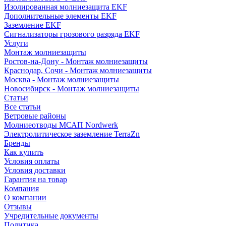
Изолированная молниезащита EKF
Дополнительные элементы EKF
Заземление EKF
Сигнализаторы грозового разряда EKF
Услуги
Монтаж молниезащиты
Ростов-на-Дону - Монтаж молниезащиты
Краснодар, Сочи - Монтаж молниезащиты
Москва - Монтаж молниезащиты
Новосибирск - Монтаж молниезащиты
Статьи
Все статьи
Ветровые районы
Молниеотводы МСАП Nordwerk
Электролитическое заземление TerraZn
Бренды
Как купить
Условия оплаты
Условия доставки
Гарантия на товар
Компания
О компании
Отзывы
Учредительные документы
Политика