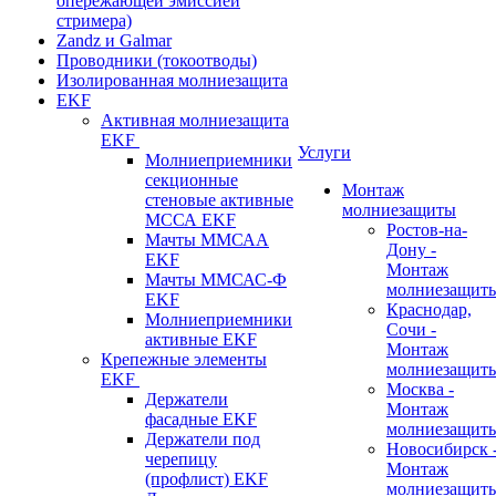
опережающей эмиссией
стримера)
Zandz и Galmar
Проводники (токоотводы)
Изолированная молниезащита
EKF
Активная молниезащита
EKF
Услуги
Молниеприемники
секционные
Монтаж
стеновые активные
молниезащиты
МССА EKF
Ростов-на-
Мачты ММСАА
Дону -
EKF
Монтаж
Мачты ММСАС-Ф
молниезащит
EKF
Краснодар,
Молниеприемники
Сочи -
активные EKF
Монтаж
Крепежные элементы
молниезащит
EKF
Москва -
Держатели
Монтаж
фасадные EKF
молниезащит
Держатели под
Новосибирск 
черепицу
Монтаж
(профлист) EKF
молниезащит