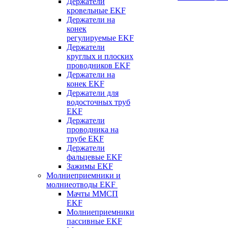
Держатели
кровельные EKF
Держатели на
конек
регулируемые EKF
Держатели
круглых и плоских
проводников EKF
Держатели на
конек EKF
Держатели для
водосточных труб
EKF
Держатели
проводника на
трубе EKF
Держатели
фальцевые EKF
Зажимы EKF
Молниеприемники и
молниеотводы EKF
Мачты ММСП
EKF
Молниеприемники
пассивные EKF