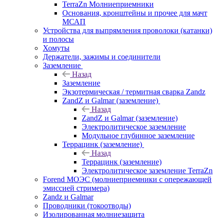
TerraZn Молниеприемники
Основания, кронштейны и прочее для мачт
МСАП
Устройства для выпрямления проволоки (катанки)
и полосы
Хомуты
Держатели, зажимы и соединители
Заземление
Назад
Заземление
Экзотермическая / термитная сварка Zandz
ZandZ и Galmar (заземление)
Назад
ZandZ и Galmar (заземление)
Электролитическое заземление
Модульное глубинное заземление
Террацинк (заземление)
Назад
Террацинк (заземление)
Электролитическое заземление TerraZn
Forend МОЭС (молниеприемники с опережающей
эмиссией стримера)
Zandz и Galmar
Проводники (токоотводы)
Изолированная молниезащита