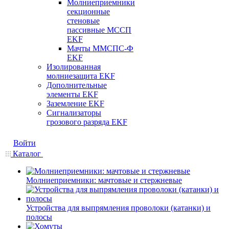
Молниеприемники
секционные
стеновые
пассивные МССП
EKF
Мачты ММСПС-Ф
EKF
Изолированная
молниезащита EKF
Дополнительные
элементы EKF
Заземление EKF
Сигнализаторы
грозового разряда EKF
Войти
Каталог
Молниеприемники: мачтовые и стержневые
Устройства для выпрямления проволоки (катанки) и
полосы