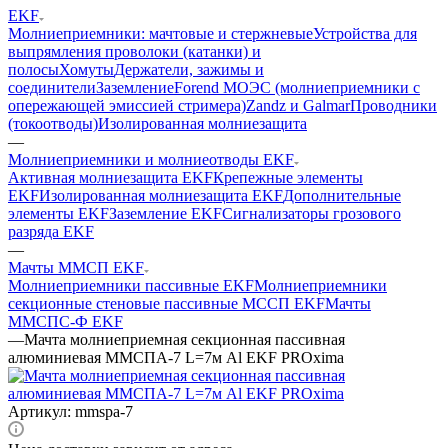
EKF
Молниеприемники: мачтовые и стержневые
Устройства для
выпрямления проволоки (катанки) и
полосы
Хомуты
Держатели, зажимы и
соединители
Заземление
Forend МОЭС (молниеприемники с
опережающей эмиссией стримера)
Zandz и Galmar
Проводники
(токоотводы)
Изолированная молниезащита
—
Молниеприемники и молниеотводы EKF
Активная молниезащита EKF
Крепежные элементы
EKF
Изолированная молниезащита EKF
Дополнительные
элементы EKF
Заземление EKF
Сигнализаторы грозового
разряда EKF
—
Мачты ММСП EKF
Молниеприемники пассивные EKF
Молниеприемники
секционные стеновые пассивные МССП EKF
Мачты
ММСПС-Ф EKF
—
Мачта молниеприемная секционная пассивная
алюминиевая ММСПА-7 L=7м Al EKF PROxima
Артикул:
mmspa-7