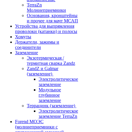
TerraZn
Молниеприемники
Основания, кронштейны
и прочее для мачт МСАП
Устройства для выпрямления
проволоки (катанки) и полосы
Хомуты
Держатели, зажимы и
соединители
Заземление
Экзотермическая /
термитная сварка Zandz
ZandZ и Galmar
(заземление)
Электролитическое
заземление
Модульное
глубинное
заземление
Террацинк (заземление)
Электролитическое
заземление TerraZn
Forend МОЭС
(молниеприемники с