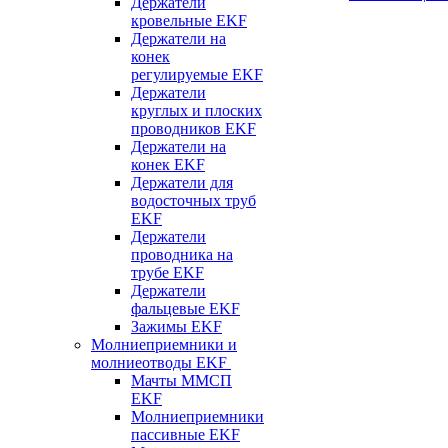
Держатели
кровельные EKF
Держатели на
конек
регулируемые EKF
Держатели
круглых и плоских
проводников EKF
Держатели на
конек EKF
Держатели для
водосточных труб
EKF
Держатели
проводника на
трубе EKF
Держатели
фальцевые EKF
Зажимы EKF
Молниеприемники и
молниеотводы EKF
Мачты ММСП
EKF
Молниеприемники
пассивные EKF