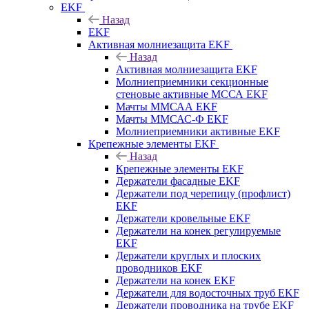
EKF
Назад
EKF
Активная молниезащита EKF
Назад
Активная молниезащита EKF
Молниеприемники секционные
стеновые активные МССА EKF
Мачты ММСАА EKF
Мачты ММСАС-Ф EKF
Молниеприемники активные EKF
Крепежные элементы EKF
Назад
Крепежные элементы EKF
Держатели фасадные EKF
Держатели под черепицу (профлист)
EKF
Держатели кровельные EKF
Держатели на конек регулируемые
EKF
Держатели круглых и плоских
проводников EKF
Держатели на конек EKF
Держатели для водосточных труб EKF
Держатели проводника на трубе EKF