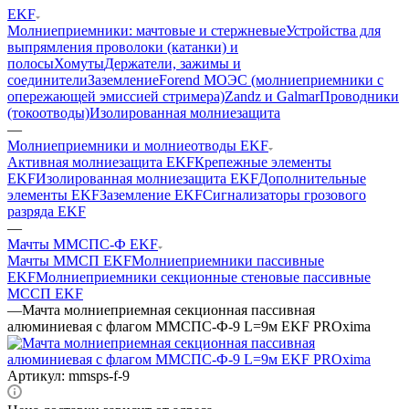
EKF
Молниеприемники: мачтовые и стержневые
Устройства для
выпрямления проволоки (катанки) и
полосы
Хомуты
Держатели, зажимы и
соединители
Заземление
Forend МОЭС (молниеприемники с
опережающей эмиссией стримера)
Zandz и Galmar
Проводники
(токоотводы)
Изолированная молниезащита
—
Молниеприемники и молниеотводы EKF
Активная молниезащита EKF
Крепежные элементы
EKF
Изолированная молниезащита EKF
Дополнительные
элементы EKF
Заземление EKF
Сигнализаторы грозового
разряда EKF
—
Мачты ММСПС-Ф EKF
Мачты ММСП EKF
Молниеприемники пассивные
EKF
Молниеприемники секционные стеновые пассивные
МССП EKF
—
Мачта молниеприемная секционная пассивная
алюминиевая c флагом ММСПС-Ф-9 L=9м EKF PROxima
Артикул:
mmsps-f-9