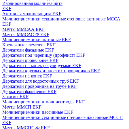
Изолированная молниезащита
EKF
Активная молниезащита EKF
Молниеприемники секционные стеновые активные МССА
EKF
Мачты ММСАА EKF
Мачты ММСАС-Ф EKF
Молниеприемники активные EKF
Крепежные элементы EKF
Держатели фасадные EKF
Держатели под черепицу (профлист) EKF
Держатели кровельные EKF
Держатели на конек регулируемые EKF
Держатели круглых и плоских проводников EKF
Держатели на конек EKF
Держатели для водосточных труб EKF
Держатели проводника на трубе EKF
Держатели фальцевые EKF
Зажимы EKF
Молниеприемники и молниеотводы EKF
Мачты ММСП EKF
Молниеприемники пассивные EKF
Молниеприемники секционные стеновые пассивные МССП
EKF
Мачты ММСПС-Ф EKF