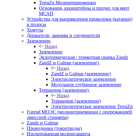
TerraZn Молниеприемники
Основания, кронштейны и прочее для мачт
МСАП
Устройства для выпрямления проволоки (катанки)
и полосы
Хомуты
Держатели, зажимы и соединители
Заземление
Назад
Заземление
Экзотермическая / термитная сварка Zandz
ZandZ и Galmar (заземление)
Назад
ZandZ и Galmar (заземление)
Электролитическое заземление
Модульное глубинное заземление
Террацинк (заземление)
Назад
Террацинк (заземление)
Электролитическое заземление TerraZn
Forend МОЭС (молниеприемники с опережающей
эмиссией стримера)
Zandz и Galmar
Проводники (токоотводы)
Изолированная молниезащита