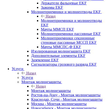
Держатели фальцевые EKF
Зажимы EKF
Молниеприемники и молниеотводы EKF
Назад
Молниеприемники и молниеотводы
EKF
Мачты ММСП EKF
Молниеприемники пассивные EKF
Молниеприемники секционные
стеновые пассивные МССП EKF
Мачты ММСПС-Ф EKF
Изолированная молниезащита EKF
Дополнительные элементы EKF
Заземление EKF
Сигнализаторы грозового разряда EKF
Услуги
Назад
Услуги
Монтаж молниезащиты
Назад
Монтаж молниезащиты
Ростов-на-Дону - Монтаж молниезащиты
Краснодар, Сочи - Монтаж молниезащиты
Москва - Монтаж молниезащиты
Новосибирск - Монтаж молниезащиты