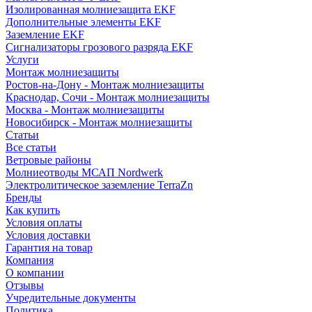
Изолированная молниезащита EKF
Дополнительные элементы EKF
Заземление EKF
Сигнализаторы грозового разряда EKF
Услуги
Монтаж молниезащиты
Ростов-на-Дону - Монтаж молниезащиты
Краснодар, Сочи - Монтаж молниезащиты
Москва - Монтаж молниезащиты
Новосибирск - Монтаж молниезащиты
Статьи
Все статьи
Ветровые районы
Молниеотводы МСАП Nordwerk
Электролитическое заземление TerraZn
Бренды
Как купить
Условия оплаты
Условия доставки
Гарантия на товар
Компания
О компании
Отзывы
Учредительные документы
Политика