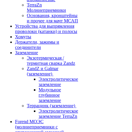
TerraZn
Молниеприемники
Основания, кронштейны
и прочее для мачт МСАП
Устройства для выпрямления
проволоки (катанки) и полосы
Хомуты
Держатели, зажимы и
соединители
Заземление
Экзотермическая /
термитная сварка Zandz
ZandZ и Galmar
(заземление)
Электролитическое
заземление
Модульное
глубинное
заземление
Террацинк (заземление)
Электролитическое
заземление TerraZn
Forend МОЭС
(молниеприемники с