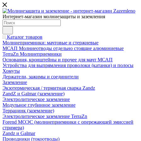
Интернет-магазин молниезащиты и заземления
Каталог товаров
Молниеприемники: мачтовые и стержневые
МСАП Молниеотводы отдельно стоящие алюминиевые
TerraZn Молниеприемники
Основания, кронштейны и прочее для мачт МСАП
Устройства для выпрямления проволоки (катанки) и полосы
Хомуты
Держатели, зажимы и соединители
Заземление
Экзотермическая / термитная сварка Zandz
ZandZ и Galmar (заземление)
Электролитическое заземление
Модульное глубинное заземление
Террацинк (заземление)
Электролитическое заземление TerraZn
Forend МОЭС (молниеприемники с опережающей эмиссией
стримера)
Zandz и Galmar
Проводники (токоотводы)