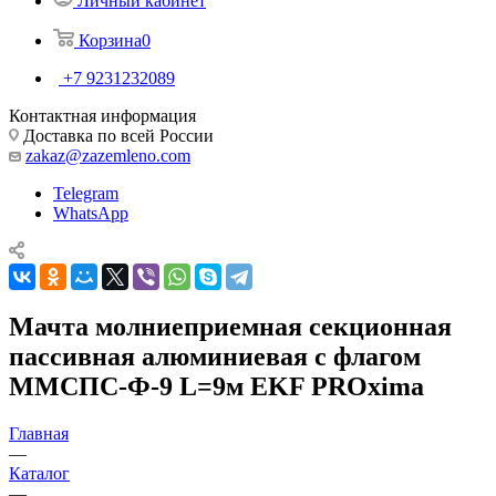
Личный кабинет
Корзина
0
+7 9231232089
Контактная информация
Доставка по всей России
zakaz@zazemleno.com
Telegram
WhatsApp
Мачта молниеприемная секционная
пассивная алюминиевая c флагом
ММСПС-Ф-9 L=9м EKF PROxima
Главная
—
Каталог
—