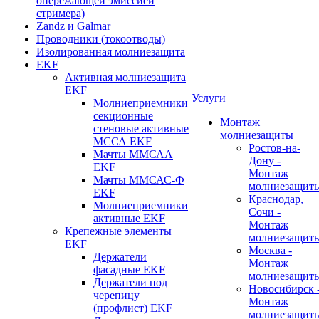
опережающей эмиссией
стримера)
Zandz и Galmar
Проводники (токоотводы)
Изолированная молниезащита
EKF
Активная молниезащита
EKF
Услуги
Молниеприемники
секционные
Монтаж
стеновые активные
молниезащиты
МССА EKF
Ростов-на-
Мачты ММСАА
Дону -
EKF
Монтаж
Мачты ММСАС-Ф
молниезащит
EKF
Краснодар,
Молниеприемники
Сочи -
активные EKF
Монтаж
Крепежные элементы
молниезащит
EKF
Москва -
Держатели
Монтаж
фасадные EKF
молниезащит
Держатели под
Новосибирск 
черепицу
Монтаж
(профлист) EKF
молниезащит