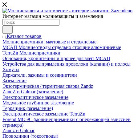
Интернет-магазин молниезащиты и заземления
Каталог товаров
Молниеприемники: мачтовые и стержневые
МСАП Молниеотводы отдельно стоящие алюминиевые
TerraZn Молниеприемники
Основания, кронштейны и прочее для мачт МСАП
Устройства для выпрямления проволоки (катанки) и полосы
Хомуты
Держатели, зажимы и соединители
Заземление
Экзотермическая / термитная сварка Zandz
ZandZ и Galmar (заземление)
Электролитическое заземление
Модульное глубинное заземление
Террацинк (заземление)
Электролитическое заземление TerraZn
Forend МОЭС (молниеприемники с опережающей эмиссией
стримера)
Zandz и Galmar
Проводники (токоотводы)