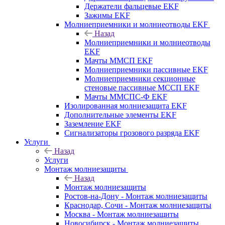
Держатели фальцевые EKF
Зажимы EKF
Молниеприемники и молниеотводы EKF
Назад
Молниеприемники и молниеотводы
EKF
Мачты ММСП EKF
Молниеприемники пассивные EKF
Молниеприемники секционные
стеновые пассивные МССП EKF
Мачты ММСПС-Ф EKF
Изолированная молниезащита EKF
Дополнительные элементы EKF
Заземление EKF
Сигнализаторы грозового разряда EKF
Услуги
Назад
Услуги
Монтаж молниезащиты
Назад
Монтаж молниезащиты
Ростов-на-Дону - Монтаж молниезащиты
Краснодар, Сочи - Монтаж молниезащиты
Москва - Монтаж молниезащиты
Новосибирск - Монтаж молниезащиты