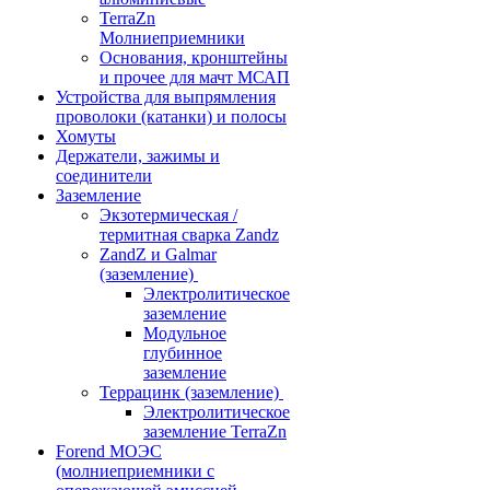
TerraZn
Молниеприемники
Основания, кронштейны
и прочее для мачт МСАП
Устройства для выпрямления
проволоки (катанки) и полосы
Хомуты
Держатели, зажимы и
соединители
Заземление
Экзотермическая /
термитная сварка Zandz
ZandZ и Galmar
(заземление)
Электролитическое
заземление
Модульное
глубинное
заземление
Террацинк (заземление)
Электролитическое
заземление TerraZn
Forend МОЭС
(молниеприемники с