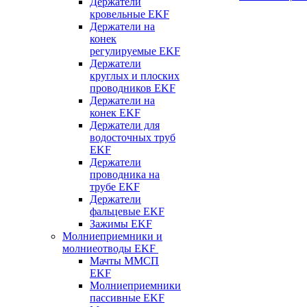
Держатели
кровельные EKF
Держатели на
конек
регулируемые EKF
Держатели
круглых и плоских
проводников EKF
Держатели на
конек EKF
Держатели для
водосточных труб
EKF
Держатели
проводника на
трубе EKF
Держатели
фальцевые EKF
Зажимы EKF
Молниеприемники и
молниеотводы EKF
Мачты ММСП
EKF
Молниеприемники
пассивные EKF