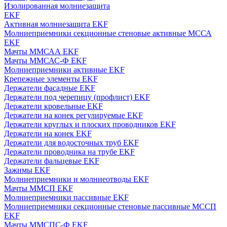
Изолированная молниезащита
EKF
Активная молниезащита EKF
Молниеприемники секционные стеновые активные МССА
EKF
Мачты ММСАА EKF
Мачты ММСАС-Ф EKF
Молниеприемники активные EKF
Крепежные элементы EKF
Держатели фасадные EKF
Держатели под черепицу (профлист) EKF
Держатели кровельные EKF
Держатели на конек регулируемые EKF
Держатели круглых и плоских проводников EKF
Держатели на конек EKF
Держатели для водосточных труб EKF
Держатели проводника на трубе EKF
Держатели фальцевые EKF
Зажимы EKF
Молниеприемники и молниеотводы EKF
Мачты ММСП EKF
Молниеприемники пассивные EKF
Молниеприемники секционные стеновые пассивные МССП
EKF
Мачты ММСПС-Ф EKF