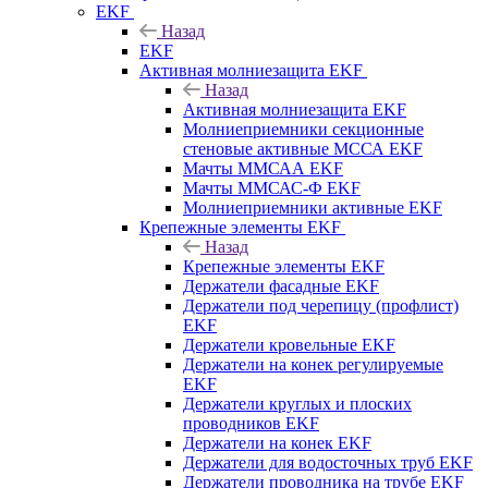
EKF
Назад
EKF
Активная молниезащита EKF
Назад
Активная молниезащита EKF
Молниеприемники секционные
стеновые активные МССА EKF
Мачты ММСАА EKF
Мачты ММСАС-Ф EKF
Молниеприемники активные EKF
Крепежные элементы EKF
Назад
Крепежные элементы EKF
Держатели фасадные EKF
Держатели под черепицу (профлист)
EKF
Держатели кровельные EKF
Держатели на конек регулируемые
EKF
Держатели круглых и плоских
проводников EKF
Держатели на конек EKF
Держатели для водосточных труб EKF
Держатели проводника на трубе EKF