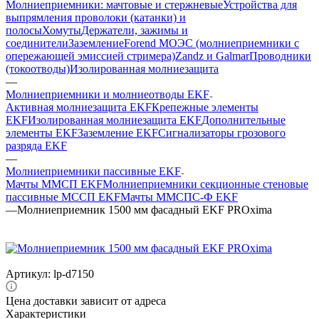
Молниеприемники: мачтовые и стержневые
Устройства для
выпрямления проволоки (катанки) и
полосы
Хомуты
Держатели, зажимы и
соединители
Заземление
Forend МОЭС (молниеприемники с
опережающей эмиссией стримера)
Zandz и Galmar
Проводники
(токоотводы)
Изолированная молниезащита
—
Молниеприемники и молниеотводы EKF
Активная молниезащита EKF
Крепежные элементы
EKF
Изолированная молниезащита EKF
Дополнительные
элементы EKF
Заземление EKF
Сигнализаторы грозового
разряда EKF
—
Молниеприемники пассивные EKF
Мачты ММСП EKF
Молниеприемники секционные стеновые
пассивные МССП EKF
Мачты ММСПС-Ф EKF
—
Молниеприемник 1500 мм фасадный EKF PROxima
Артикул:
lp-d7150
Цена доставки зависит от адреса
Характеристики