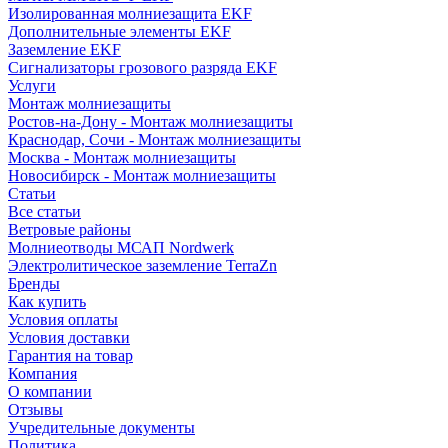
Изолированная молниезащита EKF
Дополнительные элементы EKF
Заземление EKF
Сигнализаторы грозового разряда EKF
Услуги
Монтаж молниезащиты
Ростов-на-Дону - Монтаж молниезащиты
Краснодар, Сочи - Монтаж молниезащиты
Москва - Монтаж молниезащиты
Новосибирск - Монтаж молниезащиты
Статьи
Все статьи
Ветровые районы
Молниеотводы МСАП Nordwerk
Электролитическое заземление TerraZn
Бренды
Как купить
Условия оплаты
Условия доставки
Гарантия на товар
Компания
О компании
Отзывы
Учредительные документы
Политика