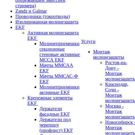
опережающей эмиссией
стримера)
Zandz и Galmar
Проводники (токоотводы)
Изолированная молниезащита
EKF
Активная молниезащита
EKF
Услуги
Молниеприемники
секционные
Монтаж
стеновые активные
молниезащиты
МССА EKF
Ростов-на-
Мачты ММСАА
Дону -
EKF
Монтаж
Мачты ММСАС-Ф
молниезащит
EKF
Краснодар,
Молниеприемники
Сочи -
активные EKF
Монтаж
Крепежные элементы
молниезащит
EKF
Москва -
Держатели
Монтаж
фасадные EKF
молниезащит
Держатели под
Новосибирск 
черепицу
Монтаж
(профлист) EKF
молниезащит