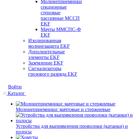
Молниеприемники
секционные
стеновые
пассивные МССП
EKF
Мачты ММСПС-Ф
EKF
Изолированная
молниезащита EKF
Дополнительные
элементы EKF
Заземление EKF
Сигнализаторы
грозового разряда EKF
Войти
Каталог
Молниеприемники: мачтовые и стержневые
Устройства для выпрямления проволоки (катанки) и
полосы