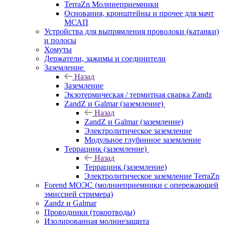
TerraZn Молниеприемники
Основания, кронштейны и прочее для мачт
МСАП
Устройства для выпрямления проволоки (катанки)
и полосы
Хомуты
Держатели, зажимы и соединители
Заземление
Назад
Заземление
Экзотермическая / термитная сварка Zandz
ZandZ и Galmar (заземление)
Назад
ZandZ и Galmar (заземление)
Электролитическое заземление
Модульное глубинное заземление
Террацинк (заземление)
Назад
Террацинк (заземление)
Электролитическое заземление TerraZn
Forend МОЭС (молниеприемники с опережающей
эмиссией стримера)
Zandz и Galmar
Проводники (токоотводы)
Изолированная молниезащита