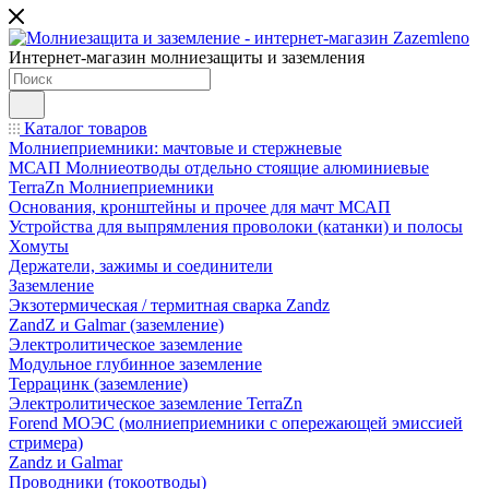
Интернет-магазин молниезащиты и заземления
Каталог товаров
Молниеприемники: мачтовые и стержневые
МСАП Молниеотводы отдельно стоящие алюминиевые
TerraZn Молниеприемники
Основания, кронштейны и прочее для мачт МСАП
Устройства для выпрямления проволоки (катанки) и полосы
Хомуты
Держатели, зажимы и соединители
Заземление
Экзотермическая / термитная сварка Zandz
ZandZ и Galmar (заземление)
Электролитическое заземление
Модульное глубинное заземление
Террацинк (заземление)
Электролитическое заземление TerraZn
Forend МОЭС (молниеприемники с опережающей эмиссией
стримера)
Zandz и Galmar
Проводники (токоотводы)