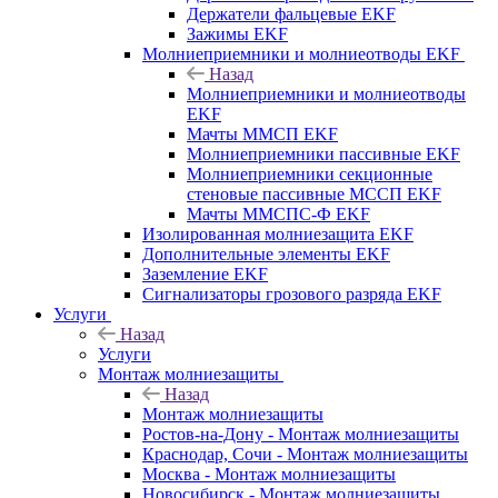
Держатели фальцевые EKF
Зажимы EKF
Молниеприемники и молниеотводы EKF
Назад
Молниеприемники и молниеотводы
EKF
Мачты ММСП EKF
Молниеприемники пассивные EKF
Молниеприемники секционные
стеновые пассивные МССП EKF
Мачты ММСПС-Ф EKF
Изолированная молниезащита EKF
Дополнительные элементы EKF
Заземление EKF
Сигнализаторы грозового разряда EKF
Услуги
Назад
Услуги
Монтаж молниезащиты
Назад
Монтаж молниезащиты
Ростов-на-Дону - Монтаж молниезащиты
Краснодар, Сочи - Монтаж молниезащиты
Москва - Монтаж молниезащиты
Новосибирск - Монтаж молниезащиты