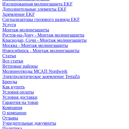
Изолированная молниезащита EKF
Дополнительные элементы EKF
Заземление EKF
Сигнализаторы грозового разряда EKF
Услуги
Монтаж молниезащиты
Ростов-на-Дону - Монтаж молниезащиты
Краснодар, Сочи - Монтаж молниезащиты
Москва - Монтаж молниезащиты
Новосибирск - Монтаж молниезащиты
Статьи
Все статьи
Ветровые районы
Молниеотводы МСАП Nordwerk
Электролитическое заземление TerraZn
Бренды
Как купить
Условия оплаты
Условия доставки
Гарантия на товар
Компания
О компании
Отзывы
Учредительные документы
Политика