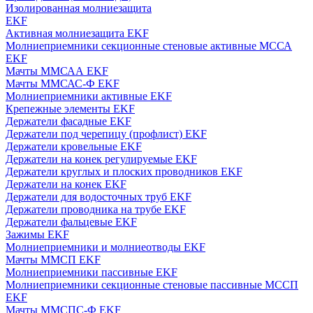
Изолированная молниезащита
EKF
Активная молниезащита EKF
Молниеприемники секционные стеновые активные МССА
EKF
Мачты ММСАА EKF
Мачты ММСАС-Ф EKF
Молниеприемники активные EKF
Крепежные элементы EKF
Держатели фасадные EKF
Держатели под черепицу (профлист) EKF
Держатели кровельные EKF
Держатели на конек регулируемые EKF
Держатели круглых и плоских проводников EKF
Держатели на конек EKF
Держатели для водосточных труб EKF
Держатели проводника на трубе EKF
Держатели фальцевые EKF
Зажимы EKF
Молниеприемники и молниеотводы EKF
Мачты ММСП EKF
Молниеприемники пассивные EKF
Молниеприемники секционные стеновые пассивные МССП
EKF
Мачты ММСПС-Ф EKF