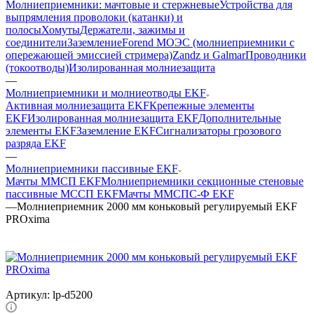
Молниеприемники: мачтовые и стержневые
Устройства для
выпрямления проволоки (катанки) и
полосы
Хомуты
Держатели, зажимы и
соединители
Заземление
Forend МОЭС (молниеприемники с
опережающей эмиссией стримера)
Zandz и Galmar
Проводники
(токоотводы)
Изолированная молниезащита
—
Молниеприемники и молниеотводы EKF
Активная молниезащита EKF
Крепежные элементы
EKF
Изолированная молниезащита EKF
Дополнительные
элементы EKF
Заземление EKF
Сигнализаторы грозового
разряда EKF
—
Молниеприемники пассивные EKF
Мачты ММСП EKF
Молниеприемники секционные стеновые
пассивные МССП EKF
Мачты ММСПС-Ф EKF
—
Молниеприемник 2000 мм коньковый регулируемый EKF
PROxima
Артикул:
lp-d5200