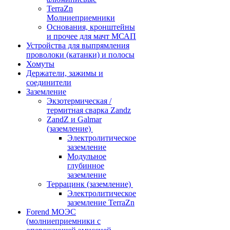
TerraZn
Молниеприемники
Основания, кронштейны
и прочее для мачт МСАП
Устройства для выпрямления
проволоки (катанки) и полосы
Хомуты
Держатели, зажимы и
соединители
Заземление
Экзотермическая /
термитная сварка Zandz
ZandZ и Galmar
(заземление)
Электролитическое
заземление
Модульное
глубинное
заземление
Террацинк (заземление)
Электролитическое
заземление TerraZn
Forend МОЭС
(молниеприемники с