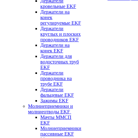
Держатели
кровельные EKF
Держатели на
конек
регулируемые EKF
Держатели
круглых и плоских
проводников EKF
Держатели на
конек EKF
Держатели для
водосточных труб
EKF
Держатели
проводника на
трубе EKF
Держатели
фальцевые EKF
Зажимы EKF
Молниеприемники и
молниеотводы EKF
Мачты ММСП
EKF
Молниеприемники
пассивные EKF