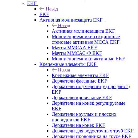
EKF
Назад
EKF
Активная молниезащита EKF
Назад
Активная молниезащита EKF
Молниеприемники секционные
стеновые активные МССА EKF
Мачты ММСАА EKF
Мачты ММСАС-Ф EKF
Молниеприемники активные EKF
Крепежные элементы EKF
Назад
Крепежные элементы EKF
Держатели фасадные EKF
Держатели под черепицу (профлист)
EKF
Держатели кровельные EKF
Держатели на конек регулируемые
EKF
Держатели круглых и плоских
проводников EKF
Держатели на конек EKF
Держатели для водосточных труб EKF
Держатели проводника на трубе EKF