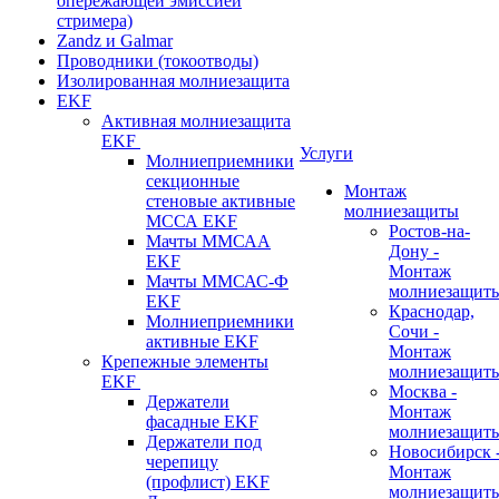
опережающей эмиссией
стримера)
Zandz и Galmar
Проводники (токоотводы)
Изолированная молниезащита
EKF
Активная молниезащита
EKF
Услуги
Молниеприемники
секционные
Монтаж
стеновые активные
молниезащиты
МССА EKF
Ростов-на-
Мачты ММСАА
Дону -
EKF
Монтаж
Мачты ММСАС-Ф
молниезащит
EKF
Краснодар,
Молниеприемники
Сочи -
активные EKF
Монтаж
Крепежные элементы
молниезащит
EKF
Москва -
Держатели
Монтаж
фасадные EKF
молниезащит
Держатели под
Новосибирск 
черепицу
Монтаж
(профлист) EKF
молниезащит