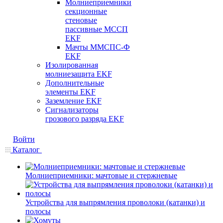
Молниеприемники
секционные
стеновые
пассивные МССП
EKF
Мачты ММСПС-Ф
EKF
Изолированная
молниезащита EKF
Дополнительные
элементы EKF
Заземление EKF
Сигнализаторы
грозового разряда EKF
Войти
Каталог
Молниеприемники: мачтовые и стержневые
Устройства для выпрямления проволоки (катанки) и
полосы