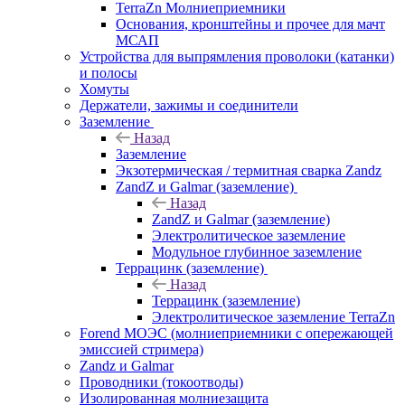
TerraZn Молниеприемники
Основания, кронштейны и прочее для мачт
МСАП
Устройства для выпрямления проволоки (катанки)
и полосы
Хомуты
Держатели, зажимы и соединители
Заземление
Назад
Заземление
Экзотермическая / термитная сварка Zandz
ZandZ и Galmar (заземление)
Назад
ZandZ и Galmar (заземление)
Электролитическое заземление
Модульное глубинное заземление
Террацинк (заземление)
Назад
Террацинк (заземление)
Электролитическое заземление TerraZn
Forend МОЭС (молниеприемники с опережающей
эмиссией стримера)
Zandz и Galmar
Проводники (токоотводы)
Изолированная молниезащита