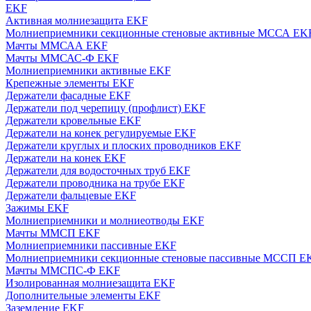
EKF
Активная молниезащита EKF
Молниеприемники секционные стеновые активные МССА EK
Мачты ММСАА EKF
Мачты ММСАС-Ф EKF
Молниеприемники активные EKF
Крепежные элементы EKF
Держатели фасадные EKF
Держатели под черепицу (профлист) EKF
Держатели кровельные EKF
Держатели на конек регулируемые EKF
Держатели круглых и плоских проводников EKF
Держатели на конек EKF
Держатели для водосточных труб EKF
Держатели проводника на трубе EKF
Держатели фальцевые EKF
Зажимы EKF
Молниеприемники и молниеотводы EKF
Мачты ММСП EKF
Молниеприемники пассивные EKF
Молниеприемники секционные стеновые пассивные МССП E
Мачты ММСПС-Ф EKF
Изолированная молниезащита EKF
Дополнительные элементы EKF
Заземление EKF