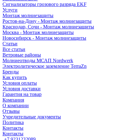
Сигнализаторы грозового разряда EKF
Услуги
Монтаж молниезащиты
Ростов-на-Дону - Монтаж молниезащиты
Краснодар, Сочи - Монтаж молниезащиты
Москва - Монтаж молниезащиты
Новосибирск - Монтаж молниезащиты
Статьи
Все статьи
Ветровые районы
Молниеотводы МСАП Nordwerk
Электролитическое заземление TerraZn
Бренды
Как купить
Условия оплаты
Условия доставки
Гарантия на товар
Компания
О компании
Отзывы
Учредительные документы
Политика
Контакты
Контакты
+7 9231232089