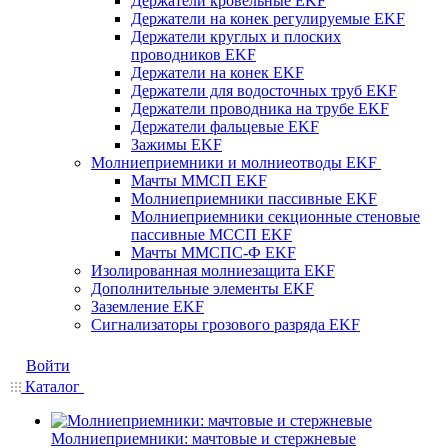
Держатели кровельные EKF
Держатели на конек регулируемые EKF
Держатели круглых и плоских
проводников EKF
Держатели на конек EKF
Держатели для водосточных труб EKF
Держатели проводника на трубе EKF
Держатели фальцевые EKF
Зажимы EKF
Молниеприемники и молниеотводы EKF
Мачты ММСП EKF
Молниеприемники пассивные EKF
Молниеприемники секционные стеновые
пассивные МССП EKF
Мачты ММСПС-Ф EKF
Изолированная молниезащита EKF
Дополнительные элементы EKF
Заземление EKF
Сигнализаторы грозового разряда EKF
Войти
Каталог
Молниеприемники: мачтовые и стержневые