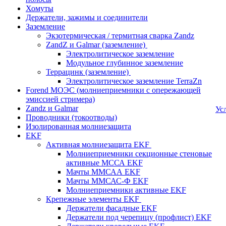
Хомуты
Держатели, зажимы и соединители
Заземление
Экзотермическая / термитная сварка Zandz
ZandZ и Galmar (заземление)
Электролитическое заземление
Модульное глубинное заземление
Террацинк (заземление)
Электролитическое заземление TerraZn
Forend МОЭС (молниеприемники с опережающей
эмиссией стримера)
Zandz и Galmar
Ус
Проводники (токоотводы)
Изолированная молниезащита
EKF
Активная молниезащита EKF
Молниеприемники секционные стеновые
активные МССА EKF
Мачты ММСАА EKF
Мачты ММСАС-Ф EKF
Молниеприемники активные EKF
Крепежные элементы EKF
Держатели фасадные EKF
Держатели под черепицу (профлист) EKF