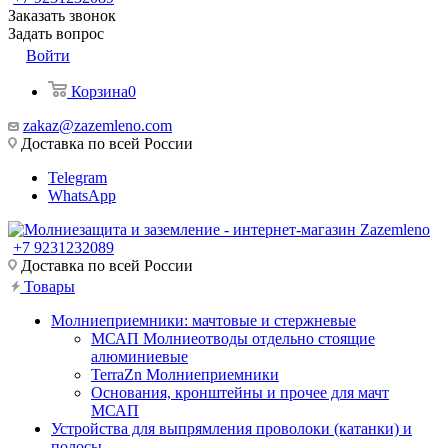
Заказать звонок
Задать вопрос
Войти
Корзина
0
zakaz@zazemleno.com
Доставка по всей России
Telegram
WhatsApp
+7 9231232089
Доставка по всей России
Товары
Молниеприемники: мачтовые и стержневые
МСАП Молниеотводы отдельно стоящие
алюминиевые
TerraZn Молниеприемники
Основания, кронштейны и прочее для мачт
МСАП
Устройства для выпрямления проволоки (катанки) и
полосы