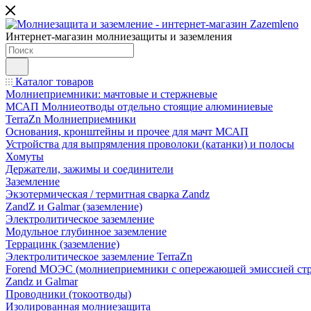
Интернет-магазин молниезащиты и заземления
Каталог товаров
Молниеприемники: мачтовые и стержневые
МСАП Молниеотводы отдельно стоящие алюминиевые
TerraZn Молниеприемники
Основания, кронштейны и прочее для мачт МСАП
Устройства для выпрямления проволоки (катанки) и полосы
Хомуты
Держатели, зажимы и соединители
Заземление
Экзотермическая / термитная сварка Zandz
ZandZ и Galmar (заземление)
Электролитическое заземление
Модульное глубинное заземление
Террацинк (заземление)
Электролитическое заземление TerraZn
Forend МОЭС (молниеприемники с опережающей эмиссией стр
Zandz и Galmar
Проводники (токоотводы)
Изолированная молниезащита