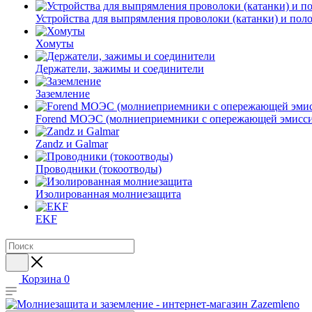
Устройства для выпрямления проволоки (катанки) и пол
Хомуты
Держатели, зажимы и соединители
Заземление
Forend МОЭС (молниеприемники с опережающей эмисси
Zandz и Galmar
Проводники (токоотводы)
Изолированная молниезащита
EKF
Корзина
0