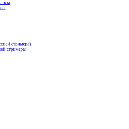
осы
ей стримера)