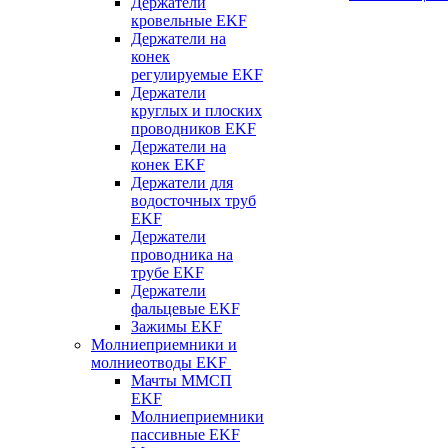
Держатели
кровельные EKF
Держатели на
конек
регулируемые EKF
Держатели
круглых и плоских
проводников EKF
Держатели на
конек EKF
Держатели для
водосточных труб
EKF
Держатели
проводника на
трубе EKF
Держатели
фальцевые EKF
Зажимы EKF
Молниеприемники и
молниеотводы EKF
Мачты ММСП
EKF
Молниеприемники
пассивные EKF