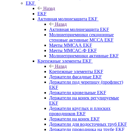
EKF
Назад
EKF
Активная молниезащита EKF
Назад
Активная молниезащита EKF
Молниеприемники секционные
стеновые активные МССА EKF
Мачты ММСАА EKF
Мачты ММСАС-Ф EKF
Молниеприемники активные EKF
Крепежные элементы EKF
Назад
Крепежные элементы EKF
Держатели фасадные EKF
Держатели под черепицу (профлист)
EKF
Держатели кровельные EKF
Держатели на конек регулируемые
EKF
Держатели круглых и плоских
проводников EKF
Держатели на конек EKF
Держатели для водосточных труб EKF
Держатели проводника на трубе EKF