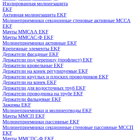
Изолированная молниезащита
EKF
Активная молниезащита EKF
Молниеприемники секционные стеновые активные МССА
EKF
Мачты ММСАА EKF
Мачты ММСАС-Ф EKF
Молниеприемники активные EKF
Крепежные элементы EKF
Держатели фасадные EKF
Держатели под черепицу (профлист) EKF
Держатели кровельные EKF
Держатели на конек регулируемые EKF
Держатели круглых и плоских проводников EKF
Держатели на конек EKF
Держатели для водосточных труб EKF
Держатели проводника на трубе EKF
Держатели фальцевые EKF
Зажимы EKF
Молниеприемники и молниеотводы EKF
Мачты ММСП EKF
Молниеприемники пассивные EKF
Молниеприемники секционные стеновые пассивные МССП
EKF
Мачты ММСПС-Ф EKF