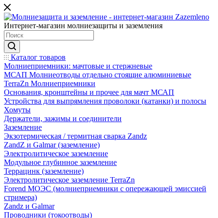
Интернет-магазин молниезащиты и заземления
Каталог товаров
Молниеприемники: мачтовые и стержневые
МСАП Молниеотводы отдельно стоящие алюминиевые
TerraZn Молниеприемники
Основания, кронштейны и прочее для мачт МСАП
Устройства для выпрямления проволоки (катанки) и полосы
Хомуты
Держатели, зажимы и соединители
Заземление
Экзотермическая / термитная сварка Zandz
ZandZ и Galmar (заземление)
Электролитическое заземление
Модульное глубинное заземление
Террацинк (заземление)
Электролитическое заземление TerraZn
Forend МОЭС (молниеприемники с опережающей эмиссией
стримера)
Zandz и Galmar
Проводники (токоотводы)