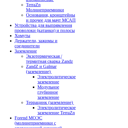
TerraZn
Молниеприемники
Основания, кронштейны
и прочее для мачт МСАП
Устройства для выпрямления
проволоки (катанки) и полосы
Хомуты
Держатели, зажимы и
соединители
Заземление
Экзотермическая /
термитная сварка Zandz
ZandZ и Galmar
(заземление)
Электролитическое
заземление
Модульное
глубинное
заземление
Террацинк (заземление)
Электролитическое
заземление TerraZn
Forend МОЭС
(молниеприемники с