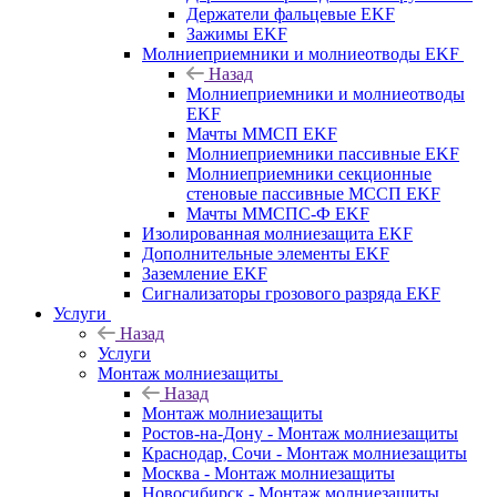
Держатели фальцевые EKF
Зажимы EKF
Молниеприемники и молниеотводы EKF
Назад
Молниеприемники и молниеотводы
EKF
Мачты ММСП EKF
Молниеприемники пассивные EKF
Молниеприемники секционные
стеновые пассивные МССП EKF
Мачты ММСПС-Ф EKF
Изолированная молниезащита EKF
Дополнительные элементы EKF
Заземление EKF
Сигнализаторы грозового разряда EKF
Услуги
Назад
Услуги
Монтаж молниезащиты
Назад
Монтаж молниезащиты
Ростов-на-Дону - Монтаж молниезащиты
Краснодар, Сочи - Монтаж молниезащиты
Москва - Монтаж молниезащиты
Новосибирск - Монтаж молниезащиты