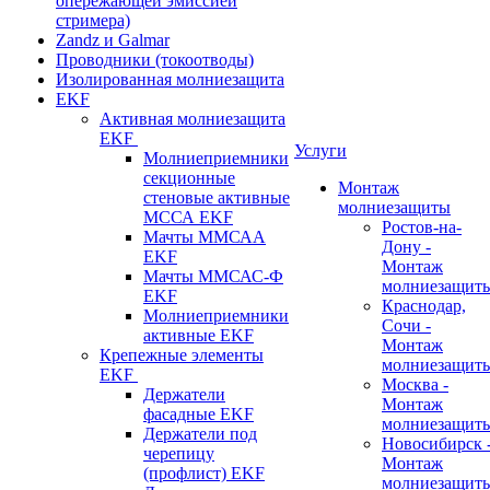
опережающей эмиссией
стримера)
Zandz и Galmar
Проводники (токоотводы)
Изолированная молниезащита
EKF
Активная молниезащита
EKF
Услуги
Молниеприемники
секционные
Монтаж
стеновые активные
молниезащиты
МССА EKF
Ростов-на-
Мачты ММСАА
Дону -
EKF
Монтаж
Мачты ММСАС-Ф
молниезащит
EKF
Краснодар,
Молниеприемники
Сочи -
активные EKF
Монтаж
Крепежные элементы
молниезащит
EKF
Москва -
Держатели
Монтаж
фасадные EKF
молниезащит
Держатели под
Новосибирск 
черепицу
Монтаж
(профлист) EKF
молниезащит