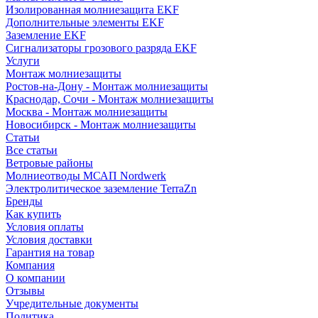
Изолированная молниезащита EKF
Дополнительные элементы EKF
Заземление EKF
Сигнализаторы грозового разряда EKF
Услуги
Монтаж молниезащиты
Ростов-на-Дону - Монтаж молниезащиты
Краснодар, Сочи - Монтаж молниезащиты
Москва - Монтаж молниезащиты
Новосибирск - Монтаж молниезащиты
Статьи
Все статьи
Ветровые районы
Молниеотводы МСАП Nordwerk
Электролитическое заземление TerraZn
Бренды
Как купить
Условия оплаты
Условия доставки
Гарантия на товар
Компания
О компании
Отзывы
Учредительные документы
Политика