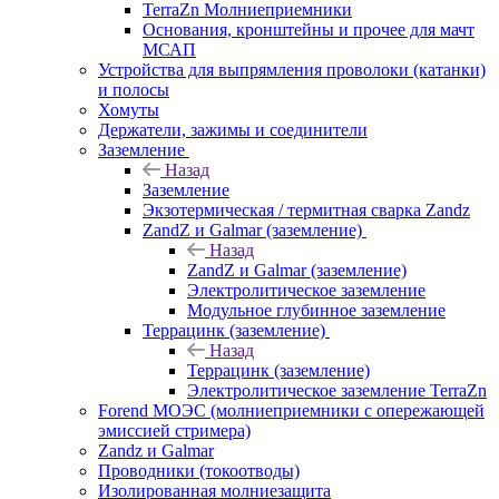
TerraZn Молниеприемники
Основания, кронштейны и прочее для мачт
МСАП
Устройства для выпрямления проволоки (катанки)
и полосы
Хомуты
Держатели, зажимы и соединители
Заземление
Назад
Заземление
Экзотермическая / термитная сварка Zandz
ZandZ и Galmar (заземление)
Назад
ZandZ и Galmar (заземление)
Электролитическое заземление
Модульное глубинное заземление
Террацинк (заземление)
Назад
Террацинк (заземление)
Электролитическое заземление TerraZn
Forend МОЭС (молниеприемники с опережающей
эмиссией стримера)
Zandz и Galmar
Проводники (токоотводы)
Изолированная молниезащита