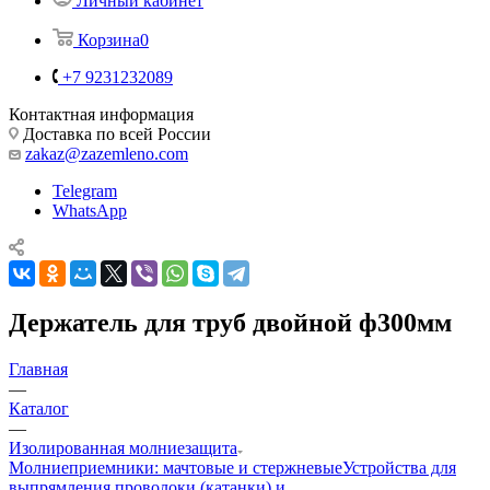
Личный кабинет
Корзина
0
+7 9231232089
Контактная информация
Доставка по всей России
zakaz@zazemleno.com
Telegram
WhatsApp
Держатель для труб двойной ф300мм
Главная
—
Каталог
—
Изолированная молниезащита
Молниеприемники: мачтовые и стержневые
Устройства для
выпрямления проволоки (катанки) и