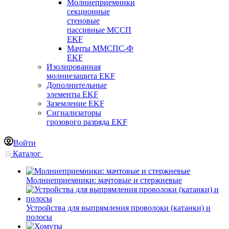
Молниеприемники
секционные
стеновые
пассивные МССП
EKF
Мачты ММСПС-Ф
EKF
Изолированная
молниезащита EKF
Дополнительные
элементы EKF
Заземление EKF
Сигнализаторы
грозового разряда EKF
Войти
Каталог
Молниеприемники: мачтовые и стержневые
Устройства для выпрямления проволоки (катанки) и
полосы