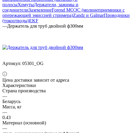
полосы
Хомуты
Держатели, зажимы и
соединители
Заземление
Forend МОЭС (молниеприемники с
опережающей эмиссией стримера)
Zandz и Galmar
Проводники
(токоотводы)
EKF
—
Держатель для труб двойной ф300мм
Артикул:
05301_OG
Цена доставки зависит от адреса
Характеристики
Страна производства
—
Беларусь
Масса, кг
—
0.43
Материал (основной)
—