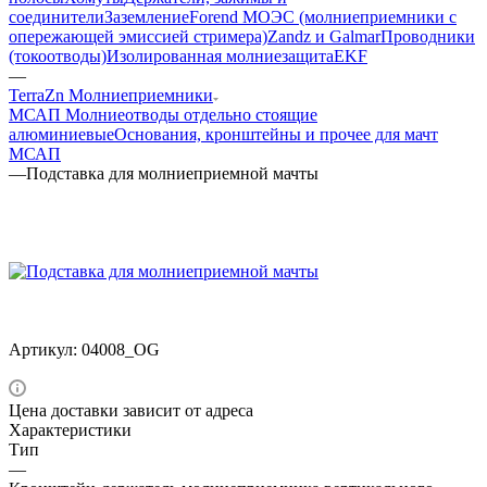
соединители
Заземление
Forend МОЭС (молниеприемники с
опережающей эмиссией стримера)
Zandz и Galmar
Проводники
(токоотводы)
Изолированная молниезащита
EKF
—
TerraZn Молниеприемники
МСАП Молниеотводы отдельно стоящие
алюминиевые
Основания, кронштейны и прочее для мачт
МСАП
—
Подставка для молниеприемной мачты
Артикул:
04008_OG
Цена доставки зависит от адреса
Характеристики
Тип
—