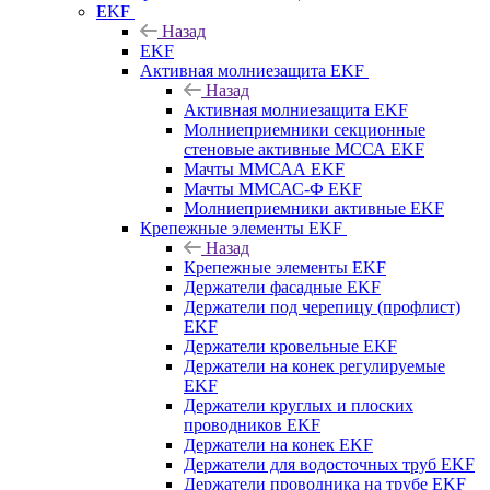
EKF
Назад
EKF
Активная молниезащита EKF
Назад
Активная молниезащита EKF
Молниеприемники секционные
стеновые активные МССА EKF
Мачты ММСАА EKF
Мачты ММСАС-Ф EKF
Молниеприемники активные EKF
Крепежные элементы EKF
Назад
Крепежные элементы EKF
Держатели фасадные EKF
Держатели под черепицу (профлист)
EKF
Держатели кровельные EKF
Держатели на конек регулируемые
EKF
Держатели круглых и плоских
проводников EKF
Держатели на конек EKF
Держатели для водосточных труб EKF
Держатели проводника на трубе EKF