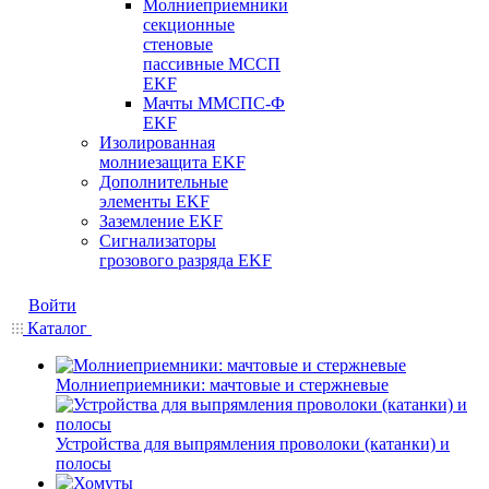
Молниеприемники
секционные
стеновые
пассивные МССП
EKF
Мачты ММСПС-Ф
EKF
Изолированная
молниезащита EKF
Дополнительные
элементы EKF
Заземление EKF
Сигнализаторы
грозового разряда EKF
Войти
Каталог
Молниеприемники: мачтовые и стержневые
Устройства для выпрямления проволоки (катанки) и
полосы