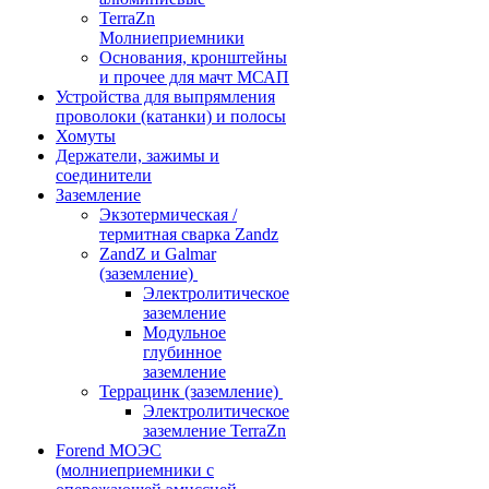
TerraZn
Молниеприемники
Основания, кронштейны
и прочее для мачт МСАП
Устройства для выпрямления
проволоки (катанки) и полосы
Хомуты
Держатели, зажимы и
соединители
Заземление
Экзотермическая /
термитная сварка Zandz
ZandZ и Galmar
(заземление)
Электролитическое
заземление
Модульное
глубинное
заземление
Террацинк (заземление)
Электролитическое
заземление TerraZn
Forend МОЭС
(молниеприемники с