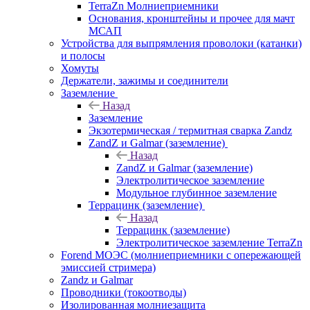
TerraZn Молниеприемники
Основания, кронштейны и прочее для мачт
МСАП
Устройства для выпрямления проволоки (катанки)
и полосы
Хомуты
Держатели, зажимы и соединители
Заземление
Назад
Заземление
Экзотермическая / термитная сварка Zandz
ZandZ и Galmar (заземление)
Назад
ZandZ и Galmar (заземление)
Электролитическое заземление
Модульное глубинное заземление
Террацинк (заземление)
Назад
Террацинк (заземление)
Электролитическое заземление TerraZn
Forend МОЭС (молниеприемники с опережающей
эмиссией стримера)
Zandz и Galmar
Проводники (токоотводы)
Изолированная молниезащита