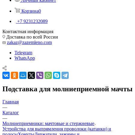
Личный кабинет
Корзина
0
+7 9231232089
Контактная информация
Доставка по всей России
zakaz@zazemleno.com
Telegram
WhatsApp
Подставка для молниеприемной мачты
Главная
—
Каталог
—
Молниеприемники: мачтовые и стержневые
Устройства для выпрямления проволоки (катанки) и
полосы
Хомуты
Держатели, зажимы и