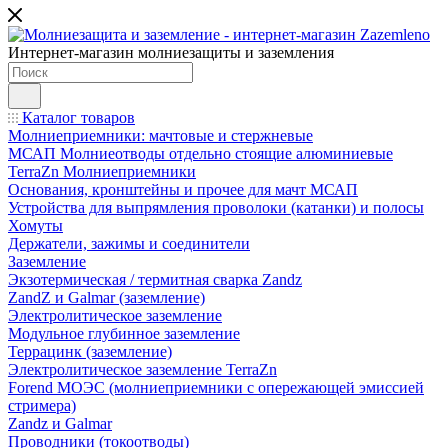
Интернет-магазин молниезащиты и заземления
Каталог товаров
Молниеприемники: мачтовые и стержневые
МСАП Молниеотводы отдельно стоящие алюминиевые
TerraZn Молниеприемники
Основания, кронштейны и прочее для мачт МСАП
Устройства для выпрямления проволоки (катанки) и полосы
Хомуты
Держатели, зажимы и соединители
Заземление
Экзотермическая / термитная сварка Zandz
ZandZ и Galmar (заземление)
Электролитическое заземление
Модульное глубинное заземление
Террацинк (заземление)
Электролитическое заземление TerraZn
Forend МОЭС (молниеприемники с опережающей эмиссией
стримера)
Zandz и Galmar
Проводники (токоотводы)