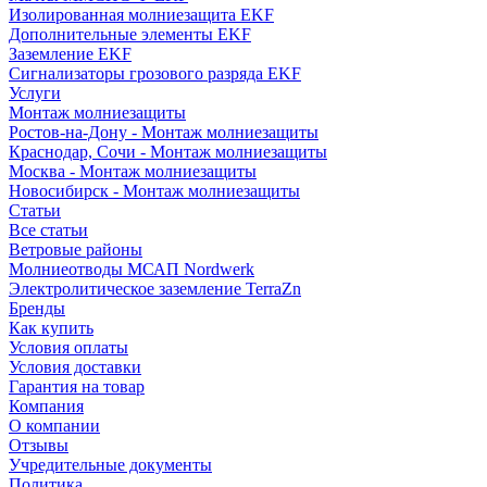
Изолированная молниезащита EKF
Дополнительные элементы EKF
Заземление EKF
Сигнализаторы грозового разряда EKF
Услуги
Монтаж молниезащиты
Ростов-на-Дону - Монтаж молниезащиты
Краснодар, Сочи - Монтаж молниезащиты
Москва - Монтаж молниезащиты
Новосибирск - Монтаж молниезащиты
Статьи
Все статьи
Ветровые районы
Молниеотводы МСАП Nordwerk
Электролитическое заземление TerraZn
Бренды
Как купить
Условия оплаты
Условия доставки
Гарантия на товар
Компания
О компании
Отзывы
Учредительные документы
Политика