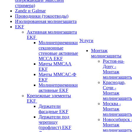
опережающей эмиссией
стримера)
Zandz и Galmar
Проводники (токоотводы)
Изолированная молниезащита
EKF
Активная молниезащита
EKF
Услуги
Молниеприемники
секционные
Монтаж
стеновые активные
молниезащиты
МССА EKF
Ростов-на-
Мачты ММСАА
Дону -
EKF
Монтаж
Мачты ММСАС-Ф
молниезащит
EKF
Краснодар,
Молниеприемники
Сочи -
активные EKF
Монтаж
Крепежные элементы
молниезащит
EKF
Москва -
Держатели
Монтаж
фасадные EKF
молниезащит
Держатели под
Новосибирск 
черепицу
Монтаж
(профлист) EKF
молниезащит