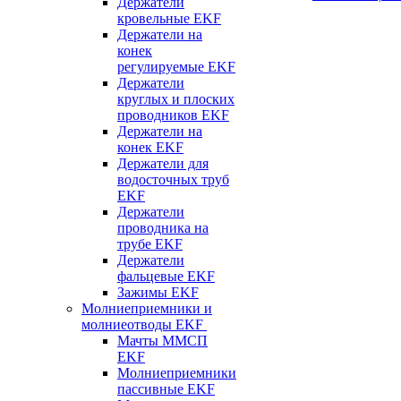
Держатели
кровельные EKF
Держатели на
конек
регулируемые EKF
Держатели
круглых и плоских
проводников EKF
Держатели на
конек EKF
Держатели для
водосточных труб
EKF
Держатели
проводника на
трубе EKF
Держатели
фальцевые EKF
Зажимы EKF
Молниеприемники и
молниеотводы EKF
Мачты ММСП
EKF
Молниеприемники
пассивные EKF