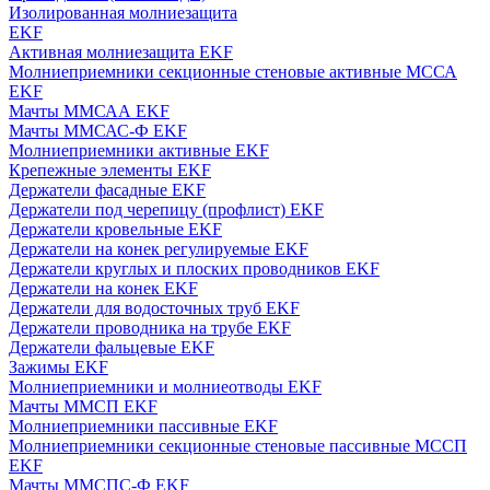
Изолированная молниезащита
EKF
Активная молниезащита EKF
Молниеприемники секционные стеновые активные МССА
EKF
Мачты ММСАА EKF
Мачты ММСАС-Ф EKF
Молниеприемники активные EKF
Крепежные элементы EKF
Держатели фасадные EKF
Держатели под черепицу (профлист) EKF
Держатели кровельные EKF
Держатели на конек регулируемые EKF
Держатели круглых и плоских проводников EKF
Держатели на конек EKF
Держатели для водосточных труб EKF
Держатели проводника на трубе EKF
Держатели фальцевые EKF
Зажимы EKF
Молниеприемники и молниеотводы EKF
Мачты ММСП EKF
Молниеприемники пассивные EKF
Молниеприемники секционные стеновые пассивные МССП
EKF
Мачты ММСПС-Ф EKF