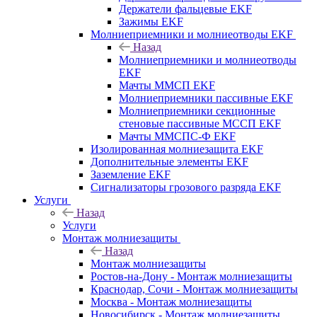
Держатели фальцевые EKF
Зажимы EKF
Молниеприемники и молниеотводы EKF
Назад
Молниеприемники и молниеотводы
EKF
Мачты ММСП EKF
Молниеприемники пассивные EKF
Молниеприемники секционные
стеновые пассивные МССП EKF
Мачты ММСПС-Ф EKF
Изолированная молниезащита EKF
Дополнительные элементы EKF
Заземление EKF
Сигнализаторы грозового разряда EKF
Услуги
Назад
Услуги
Монтаж молниезащиты
Назад
Монтаж молниезащиты
Ростов-на-Дону - Монтаж молниезащиты
Краснодар, Сочи - Монтаж молниезащиты
Москва - Монтаж молниезащиты
Новосибирск - Монтаж молниезащиты