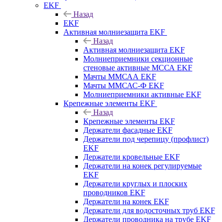
EKF
Назад
EKF
Активная молниезащита EKF
Назад
Активная молниезащита EKF
Молниеприемники секционные
стеновые активные МССА EKF
Мачты ММСАА EKF
Мачты ММСАС-Ф EKF
Молниеприемники активные EKF
Крепежные элементы EKF
Назад
Крепежные элементы EKF
Держатели фасадные EKF
Держатели под черепицу (профлист)
EKF
Держатели кровельные EKF
Держатели на конек регулируемые
EKF
Держатели круглых и плоских
проводников EKF
Держатели на конек EKF
Держатели для водосточных труб EKF
Держатели проводника на трубе EKF