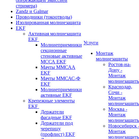
опережающей эмиссией
стримера)
Zandz и Galmar
Проводники (токоотводы)
Изолированная молниезащита
EKF
Активная молниезащита
EKF
Услуги
Молниеприемники
секционные
Монтаж
стеновые активные
молниезащиты
МССА EKF
Ростов-на-
Мачты ММСАА
Дону -
EKF
Монтаж
Мачты ММСАС-Ф
молниезащит
EKF
Краснодар,
Молниеприемники
Сочи -
активные EKF
Монтаж
Крепежные элементы
молниезащит
EKF
Москва -
Держатели
Монтаж
фасадные EKF
молниезащит
Держатели под
Новосибирск 
черепицу
Монтаж
(профлист) EKF
молниезащит