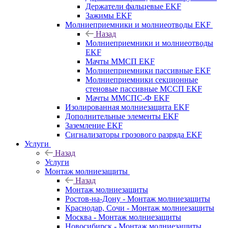
Держатели фальцевые EKF
Зажимы EKF
Молниеприемники и молниеотводы EKF
Назад
Молниеприемники и молниеотводы
EKF
Мачты ММСП EKF
Молниеприемники пассивные EKF
Молниеприемники секционные
стеновые пассивные МССП EKF
Мачты ММСПС-Ф EKF
Изолированная молниезащита EKF
Дополнительные элементы EKF
Заземление EKF
Сигнализаторы грозового разряда EKF
Услуги
Назад
Услуги
Монтаж молниезащиты
Назад
Монтаж молниезащиты
Ростов-на-Дону - Монтаж молниезащиты
Краснодар, Сочи - Монтаж молниезащиты
Москва - Монтаж молниезащиты
Новосибирск - Монтаж молниезащиты