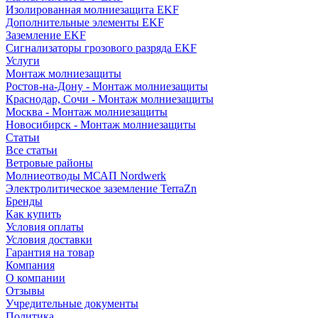
Изолированная молниезащита EKF
Дополнительные элементы EKF
Заземление EKF
Сигнализаторы грозового разряда EKF
Услуги
Монтаж молниезащиты
Ростов-на-Дону - Монтаж молниезащиты
Краснодар, Сочи - Монтаж молниезащиты
Москва - Монтаж молниезащиты
Новосибирск - Монтаж молниезащиты
Статьи
Все статьи
Ветровые районы
Молниеотводы МСАП Nordwerk
Электролитическое заземление TerraZn
Бренды
Как купить
Условия оплаты
Условия доставки
Гарантия на товар
Компания
О компании
Отзывы
Учредительные документы
Политика