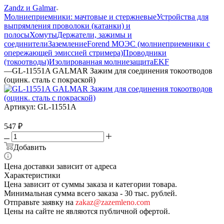
Zandz и Galmar
Молниеприемники: мачтовые и стержневые
Устройства для
выпрямления проволоки (катанки) и
полосы
Хомуты
Держатели, зажимы и
соединители
Заземление
Forend МОЭС (молниеприемники с
опережающей эмиссией стримера)
Проводники
(токоотводы)
Изолированная молниезащита
EKF
—
GL-11551A GALMAR Зажим для соединения токоотводов
(оцинк. сталь с покраской)
Артикул:
GL-11551A
547
₽
Добавить
Цена доставки зависит от адреса
Характеристики
Цена зависит от суммы заказа и категории товара.
Минимальная сумма всего заказа - 30 тыс. рублей.
Отправьте заявку на
zakaz@zazemleno.com
Цены на сайте не являются публичной офертой.