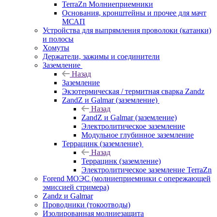
TerraZn Молниеприемники
Основания, кронштейны и прочее для мачт
МСАП
Устройства для выпрямления проволоки (катанки)
и полосы
Хомуты
Держатели, зажимы и соединители
Заземление
Назад
Заземление
Экзотермическая / термитная сварка Zandz
ZandZ и Galmar (заземление)
Назад
ZandZ и Galmar (заземление)
Электролитическое заземление
Модульное глубинное заземление
Террацинк (заземление)
Назад
Террацинк (заземление)
Электролитическое заземление TerraZn
Forend МОЭС (молниеприемники с опережающей
эмиссией стримера)
Zandz и Galmar
Проводники (токоотводы)
Изолированная молниезащита