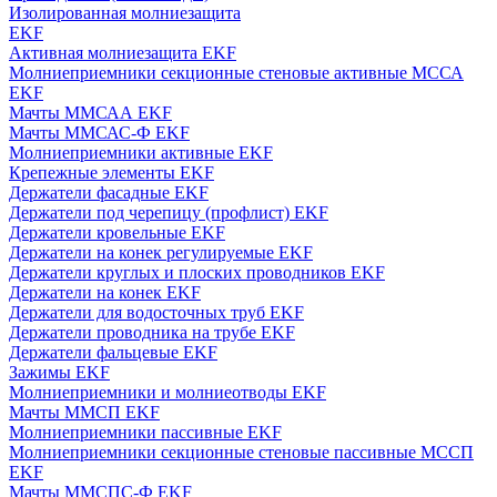
Изолированная молниезащита
EKF
Активная молниезащита EKF
Молниеприемники секционные стеновые активные МССА
EKF
Мачты ММСАА EKF
Мачты ММСАС-Ф EKF
Молниеприемники активные EKF
Крепежные элементы EKF
Держатели фасадные EKF
Держатели под черепицу (профлист) EKF
Держатели кровельные EKF
Держатели на конек регулируемые EKF
Держатели круглых и плоских проводников EKF
Держатели на конек EKF
Держатели для водосточных труб EKF
Держатели проводника на трубе EKF
Держатели фальцевые EKF
Зажимы EKF
Молниеприемники и молниеотводы EKF
Мачты ММСП EKF
Молниеприемники пассивные EKF
Молниеприемники секционные стеновые пассивные МССП
EKF
Мачты ММСПС-Ф EKF