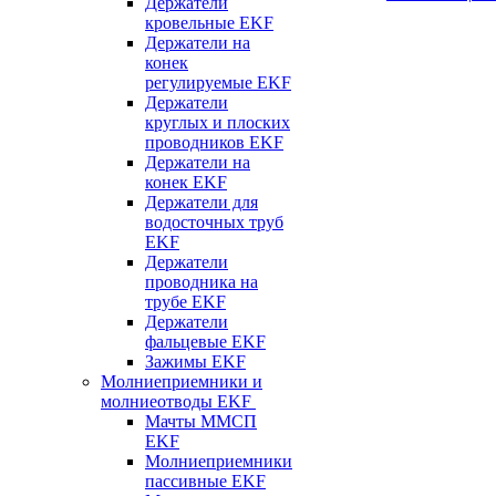
Держатели
кровельные EKF
Держатели на
конек
регулируемые EKF
Держатели
круглых и плоских
проводников EKF
Держатели на
конек EKF
Держатели для
водосточных труб
EKF
Держатели
проводника на
трубе EKF
Держатели
фальцевые EKF
Зажимы EKF
Молниеприемники и
молниеотводы EKF
Мачты ММСП
EKF
Молниеприемники
пассивные EKF