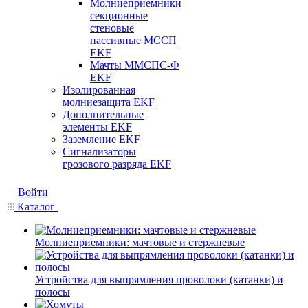
Молниеприемники
секционные
стеновые
пассивные МССП
EKF
Мачты ММСПС-Ф
EKF
Изолированная
молниезащита EKF
Дополнительные
элементы EKF
Заземление EKF
Сигнализаторы
грозового разряда EKF
Войти
Каталог
Молниеприемники: мачтовые и стержневые
Устройства для выпрямления проволоки (катанки) и
полосы