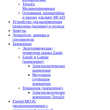
TerraZn
Молниеприемники
Основания, кронштейны
и прочее для мачт МСАП
Устройства для выпрямления
проволоки (катанки) и полосы
Хомуты
Держатели, зажимы и
соединители
Заземление
Экзотермическая /
термитная сварка Zandz
ZandZ и Galmar
(заземление)
Электролитическое
заземление
Модульное
глубинное
заземление
Террацинк (заземление)
Электролитическое
заземление TerraZn
Forend МОЭС
(молниеприемники с