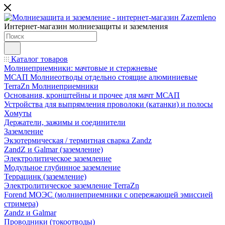
Интернет-магазин молниезащиты и заземления
Каталог товаров
Молниеприемники: мачтовые и стержневые
МСАП Молниеотводы отдельно стоящие алюминиевые
TerraZn Молниеприемники
Основания, кронштейны и прочее для мачт МСАП
Устройства для выпрямления проволоки (катанки) и полосы
Хомуты
Держатели, зажимы и соединители
Заземление
Экзотермическая / термитная сварка Zandz
ZandZ и Galmar (заземление)
Электролитическое заземление
Модульное глубинное заземление
Террацинк (заземление)
Электролитическое заземление TerraZn
Forend МОЭС (молниеприемники с опережающей эмиссией
стримера)
Zandz и Galmar
Проводники (токоотводы)