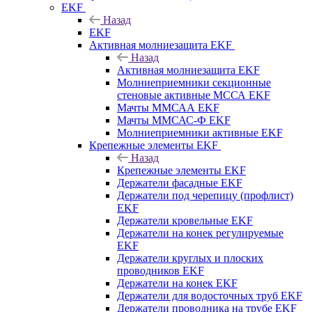
EKF
Назад
EKF
Активная молниезащита EKF
Назад
Активная молниезащита EKF
Молниеприемники секционные
стеновые активные МССА EKF
Мачты ММСАА EKF
Мачты ММСАС-Ф EKF
Молниеприемники активные EKF
Крепежные элементы EKF
Назад
Крепежные элементы EKF
Держатели фасадные EKF
Держатели под черепицу (профлист)
EKF
Держатели кровельные EKF
Держатели на конек регулируемые
EKF
Держатели круглых и плоских
проводников EKF
Держатели на конек EKF
Держатели для водосточных труб EKF
Держатели проводника на трубе EKF