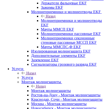
Держатели фальцевые EKF
Зажимы EKF
Молниеприемники и молниеотводы EKF
Назад
Молниеприемники и молниеотводы
EKF
Мачты ММСП EKF
Молниеприемники пассивные EKF
Молниеприемники секционные
стеновые пассивные МССП EKF
Мачты ММСПС-Ф EKF
Изолированная молниезащита EKF
Дополнительные элементы EKF
Заземление EKF
Сигнализаторы грозового разряда EKF
Услуги
Назад
Услуги
Монтаж молниезащиты
Назад
Монтаж молниезащиты
Ростов-на-Дону - Монтаж молниезащиты
Краснодар, Сочи - Монтаж молниезащиты
Москва - Монтаж молниезащиты
Новосибирск - Монтаж молниезащиты