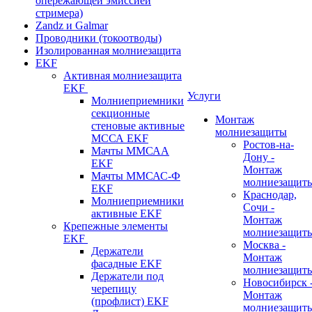
опережающей эмиссией
стримера)
Zandz и Galmar
Проводники (токоотводы)
Изолированная молниезащита
EKF
Активная молниезащита
EKF
Услуги
Молниеприемники
секционные
Монтаж
стеновые активные
молниезащиты
МССА EKF
Ростов-на-
Мачты ММСАА
Дону -
EKF
Монтаж
Мачты ММСАС-Ф
молниезащит
EKF
Краснодар,
Молниеприемники
Сочи -
активные EKF
Монтаж
Крепежные элементы
молниезащит
EKF
Москва -
Держатели
Монтаж
фасадные EKF
молниезащит
Держатели под
Новосибирск 
черепицу
Монтаж
(профлист) EKF
молниезащит