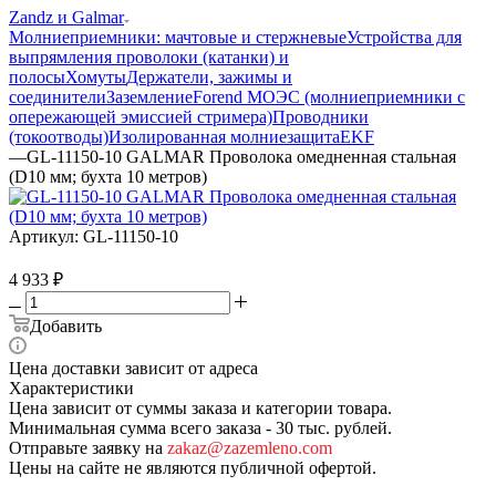
Zandz и Galmar
Молниеприемники: мачтовые и стержневые
Устройства для
выпрямления проволоки (катанки) и
полосы
Хомуты
Держатели, зажимы и
соединители
Заземление
Forend МОЭС (молниеприемники с
опережающей эмиссией стримера)
Проводники
(токоотводы)
Изолированная молниезащита
EKF
—
GL-11150-10 GALMAR Проволока омедненная стальная
(D10 мм; бухта 10 метров)
Артикул:
GL-11150-10
4 933
₽
Добавить
Цена доставки зависит от адреса
Характеристики
Цена зависит от суммы заказа и категории товара.
Минимальная сумма всего заказа - 30 тыс. рублей.
Отправьте заявку на
zakaz@zazemleno.com
Цены на сайте не являются публичной офертой.