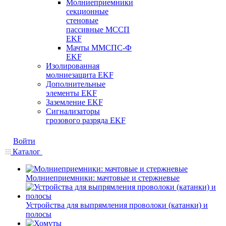
Молниеприемники
секционные
стеновые
пассивные МССП
EKF
Мачты ММСПС-Ф
EKF
Изолированная
молниезащита EKF
Дополнительные
элементы EKF
Заземление EKF
Сигнализаторы
грозового разряда EKF
Войти
Каталог
Молниеприемники: мачтовые и стержневые
Устройства для выпрямления проволоки (катанки) и
полосы