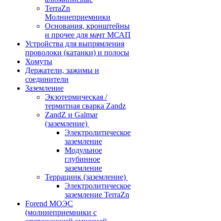
TerraZn
Молниеприемники
Основания, кронштейны
и прочее для мачт МСАП
Устройства для выпрямления
проволоки (катанки) и полосы
Хомуты
Держатели, зажимы и
соединители
Заземление
Экзотермическая /
термитная сварка Zandz
ZandZ и Galmar
(заземление)
Электролитическое
заземление
Модульное
глубинное
заземление
Террацинк (заземление)
Электролитическое
заземление TerraZn
Forend МОЭС
(молниеприемники с