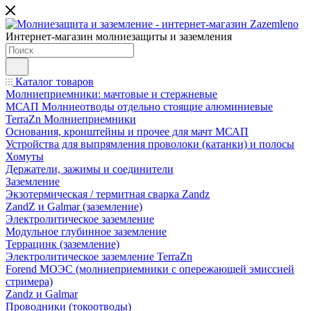
Интернет-магазин молниезащиты и заземления
Каталог товаров
Молниеприемники: мачтовые и стержневые
МСАП Молниеотводы отдельно стоящие алюминиевые
TerraZn Молниеприемники
Основания, кронштейны и прочее для мачт МСАП
Устройства для выпрямления проволоки (катанки) и полосы
Хомуты
Держатели, зажимы и соединители
Заземление
Экзотермическая / термитная сварка Zandz
ZandZ и Galmar (заземление)
Электролитическое заземление
Модульное глубинное заземление
Террацинк (заземление)
Электролитическое заземление TerraZn
Forend МОЭС (молниеприемники с опережающей эмиссией
стримера)
Zandz и Galmar
Проводники (токоотводы)