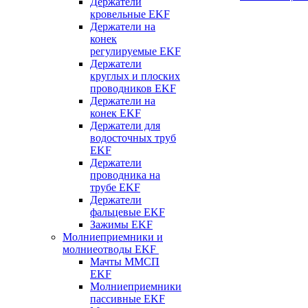
Держатели
кровельные EKF
Держатели на
конек
регулируемые EKF
Держатели
круглых и плоских
проводников EKF
Держатели на
конек EKF
Держатели для
водосточных труб
EKF
Держатели
проводника на
трубе EKF
Держатели
фальцевые EKF
Зажимы EKF
Молниеприемники и
молниеотводы EKF
Мачты ММСП
EKF
Молниеприемники
пассивные EKF