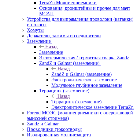
TerraZn Молниеприемники
Основания, кронштейны и прочее для мачт
МСАП
Устройства для выпрямления проволоки (катанки)
и полосы
Хомуты
Держатели, зажимы и соединители
Заземление
Назад
Заземление
Экзотермическая / термитная сварка Zandz
ZandZ и Galmar (заземление)
Назад
ZandZ и Galmar (заземление)
Электролитическое заземление
Модульное глубинное заземление
Террацинк (заземление)
Назад
Террацинк (заземление)
Электролитическое заземление TerraZn
Forend МОЭС (молниеприемники с опережающей
эмиссией стримера)
Zandz и Galmar
Проводники (токоотводы)
Изолированная молниезащита