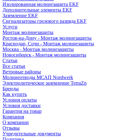
Изолированная молниезащита EKF
Дополнительные элементы EKF
Заземление EKF
Сигнализаторы грозового разряда EKF
Услуги
Монтаж молниезащиты
Ростов-на-Дону - Монтаж молниезащиты
Краснодар, Сочи - Монтаж молниезащиты
Москва - Монтаж молниезащиты
Новосибирск - Монтаж молниезащиты
Статьи
Все статьи
Ветровые районы
Молниеотводы МСАП Nordwerk
Электролитическое заземление TerraZn
Бренды
Как купить
Условия оплаты
Условия доставки
Гарантия на товар
Компания
О компании
Отзывы
Учредительные документы
Политика