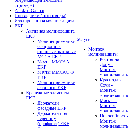
опережающей эмиссией
стримера)
Zandz и Galmar
Проводники (токоотводы)
Изолированная молниезащита
EKF
Активная молниезащита
EKF
Услуги
Молниеприемники
секционные
Монтаж
стеновые активные
молниезащиты
МССА EKF
Ростов-на-
Мачты ММСАА
Дону -
EKF
Монтаж
Мачты ММСАС-Ф
молниезащит
EKF
Краснодар,
Молниеприемники
Сочи -
активные EKF
Монтаж
Крепежные элементы
молниезащит
EKF
Москва -
Держатели
Монтаж
фасадные EKF
молниезащит
Держатели под
Новосибирск 
черепицу
Монтаж
(профлист) EKF
молниезащит