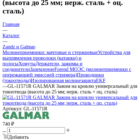
(высота до 25 мм; нерж. сталь + оц.
сталь)
Главная
—
Каталог
—
Zandz и Galmar
Молниеприемники: мачтовые и стержневые
Устройства для
выпрямления проволоки (катанки) и
полосы
Хомуты
Держатели, зажимы и
соединители
Заземление
Forend МОЭС (молниеприемники с
опережающей эмиссией стримера)
Проводники
(токоотводы)
Изолированная молниезащита
EKF
—
GL-11571R GALMAR Зажим на кровлю универсальный для
токоотвода (высота до 25 мм; нерж. сталь + оц. сталь)
Артикул:
GL-11571R
740
₽
Добавить