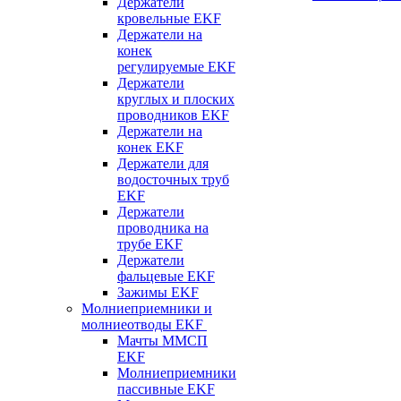
Держатели
кровельные EKF
Держатели на
конек
регулируемые EKF
Держатели
круглых и плоских
проводников EKF
Держатели на
конек EKF
Держатели для
водосточных труб
EKF
Держатели
проводника на
трубе EKF
Держатели
фальцевые EKF
Зажимы EKF
Молниеприемники и
молниеотводы EKF
Мачты ММСП
EKF
Молниеприемники
пассивные EKF