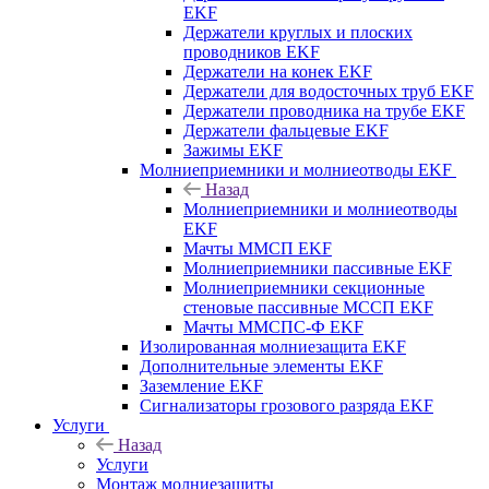
EKF
Держатели круглых и плоских
проводников EKF
Держатели на конек EKF
Держатели для водосточных труб EKF
Держатели проводника на трубе EKF
Держатели фальцевые EKF
Зажимы EKF
Молниеприемники и молниеотводы EKF
Назад
Молниеприемники и молниеотводы
EKF
Мачты ММСП EKF
Молниеприемники пассивные EKF
Молниеприемники секционные
стеновые пассивные МССП EKF
Мачты ММСПС-Ф EKF
Изолированная молниезащита EKF
Дополнительные элементы EKF
Заземление EKF
Сигнализаторы грозового разряда EKF
Услуги
Назад
Услуги
Монтаж молниезащиты