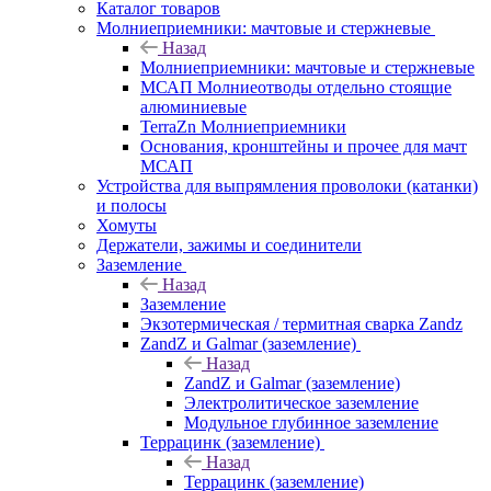
Каталог товаров
Молниеприемники: мачтовые и стержневые
Назад
Молниеприемники: мачтовые и стержневые
МСАП Молниеотводы отдельно стоящие
алюминиевые
TerraZn Молниеприемники
Основания, кронштейны и прочее для мачт
МСАП
Устройства для выпрямления проволоки (катанки)
и полосы
Хомуты
Держатели, зажимы и соединители
Заземление
Назад
Заземление
Экзотермическая / термитная сварка Zandz
ZandZ и Galmar (заземление)
Назад
ZandZ и Galmar (заземление)
Электролитическое заземление
Модульное глубинное заземление
Террацинк (заземление)
Назад
Террацинк (заземление)