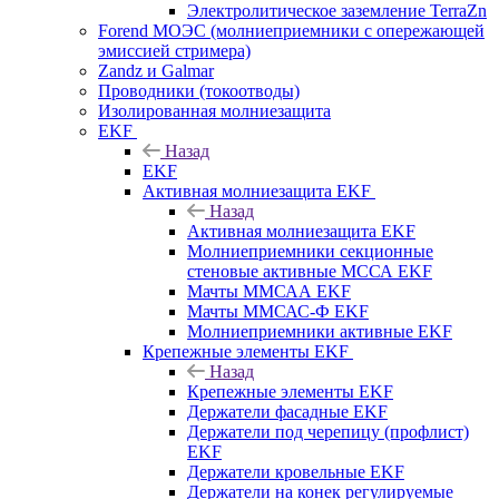
Электролитическое заземление TerraZn
Forend МОЭС (молниеприемники с опережающей
эмиссией стримера)
Zandz и Galmar
Проводники (токоотводы)
Изолированная молниезащита
EKF
Назад
EKF
Активная молниезащита EKF
Назад
Активная молниезащита EKF
Молниеприемники секционные
стеновые активные МССА EKF
Мачты ММСАА EKF
Мачты ММСАС-Ф EKF
Молниеприемники активные EKF
Крепежные элементы EKF
Назад
Крепежные элементы EKF
Держатели фасадные EKF
Держатели под черепицу (профлист)
EKF
Держатели кровельные EKF
Держатели на конек регулируемые