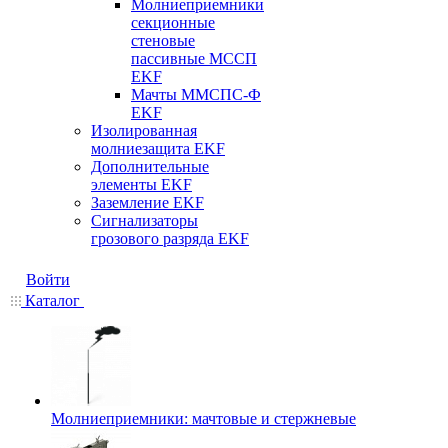
Молниеприемники
секционные
стеновые
пассивные МССП
EKF
Мачты ММСПС-Ф
EKF
Изолированная
молниезащита EKF
Дополнительные
элементы EKF
Заземление EKF
Сигнализаторы
грозового разряда EKF
Войти
Каталог
Молниеприемники: мачтовые и стержневые