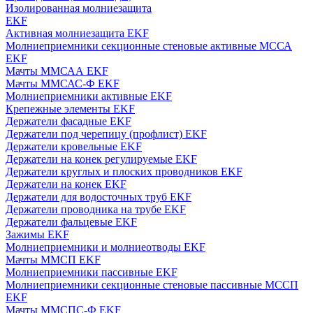
Изолированная молниезащита
EKF
Активная молниезащита EKF
Молниеприемники секционные стеновые активные МССА
EKF
Мачты ММСАА EKF
Мачты ММСАС-Ф EKF
Молниеприемники активные EKF
Крепежные элементы EKF
Держатели фасадные EKF
Держатели под черепицу (профлист) EKF
Держатели кровельные EKF
Держатели на конек регулируемые EKF
Держатели круглых и плоских проводников EKF
Держатели на конек EKF
Держатели для водосточных труб EKF
Держатели проводника на трубе EKF
Держатели фальцевые EKF
Зажимы EKF
Молниеприемники и молниеотводы EKF
Мачты ММСП EKF
Молниеприемники пассивные EKF
Молниеприемники секционные стеновые пассивные МССП
EKF
Мачты ММСПС-Ф EKF