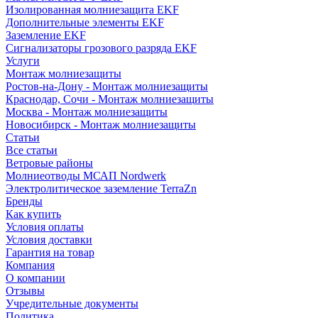
Изолированная молниезащита EKF
Дополнительные элементы EKF
Заземление EKF
Сигнализаторы грозового разряда EKF
Услуги
Монтаж молниезащиты
Ростов-на-Дону - Монтаж молниезащиты
Краснодар, Сочи - Монтаж молниезащиты
Москва - Монтаж молниезащиты
Новосибирск - Монтаж молниезащиты
Статьи
Все статьи
Ветровые районы
Молниеотводы МСАП Nordwerk
Электролитическое заземление TerraZn
Бренды
Как купить
Условия оплаты
Условия доставки
Гарантия на товар
Компания
О компании
Отзывы
Учредительные документы
Политика