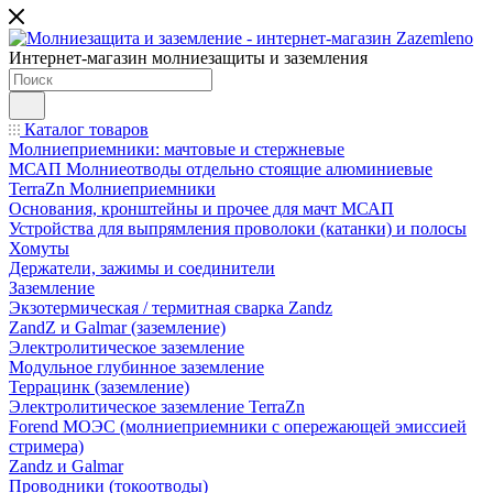
Интернет-магазин молниезащиты и заземления
Каталог товаров
Молниеприемники: мачтовые и стержневые
МСАП Молниеотводы отдельно стоящие алюминиевые
TerraZn Молниеприемники
Основания, кронштейны и прочее для мачт МСАП
Устройства для выпрямления проволоки (катанки) и полосы
Хомуты
Держатели, зажимы и соединители
Заземление
Экзотермическая / термитная сварка Zandz
ZandZ и Galmar (заземление)
Электролитическое заземление
Модульное глубинное заземление
Террацинк (заземление)
Электролитическое заземление TerraZn
Forend МОЭС (молниеприемники с опережающей эмиссией
стримера)
Zandz и Galmar
Проводники (токоотводы)