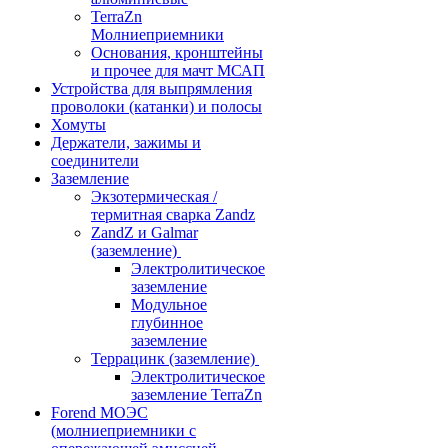
TerraZn
Молниеприемники
Основания, кронштейны
и прочее для мачт МСАП
Устройства для выпрямления
проволоки (катанки) и полосы
Хомуты
Держатели, зажимы и
соединители
Заземление
Экзотермическая /
термитная сварка Zandz
ZandZ и Galmar
(заземление)
Электролитическое
заземление
Модульное
глубинное
заземление
Террацинк (заземление)
Электролитическое
заземление TerraZn
Forend МОЭС
(молниеприемники с